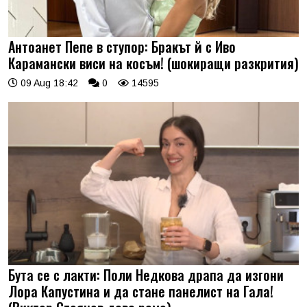
Антоанет Пепе в ступор: Бракът й с Иво
Карамански виси на косъм! (шокиращи разкрития)
09 Aug 18:42
0
14595
Бута се с лакти: Поли Недкова драпа да изгони
Лора Капустина и да стане панелист на Гала!