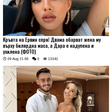
Кръвта на Ервин спря! Двама обарват жена му
върху билярдна маса, а Дара е надупена и
ухилена (ФОТО)
09 Aug 21:06
0
13342