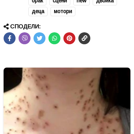
брак
сцени
new
двойка
деца
мотори
СПОДЕЛИ: