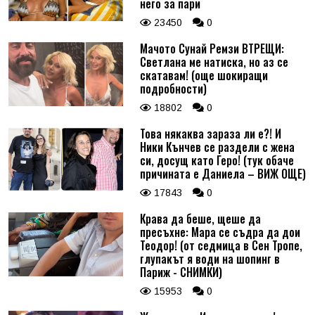
него за пари
23450
0
Мачото Сунай Ремзи ВТРЕЩИ:
Светлана ме натиска, но аз се
скатавам! (още шокиращи
подробности)
18802
0
Това някаква зараза ли е?! И
Ники Кънчев се раздели с жена
си, досущ като Геро! (тук обаче
причината е Даниела – ВИЖ ОЩЕ)
17843
0
Крава да беше, щеше да
пресъхне: Мара се съдра да дои
Теодор! (от седмица в Сен Тропе,
глупакът я води на шопинг в
Париж - СНИМКИ)
15953
0