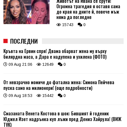
Животът на Ивана се срути!
Огромна трагедия я оставя сама
до края на дните й, повече мъж
няма да погледне
15743
0
ПОСЛЕДНИ
Кръвта на Ервин спря! Двама обарват жена му върху
билярдна маса, а Дара е надупена и ухилена (ФОТО)
09 Aug 21:06
12649
0
От невзрачно момиче до фатална жена: Симона Пейчева
пуска само на милионери! (още подробности)
09 Aug 18:53
15442
0
Смазаната Венета Костова в шок: Бившият й годеник
Юджел Изет надрънка куп лъжи пред Дениз Хайрула! (ВИЖ
ТУК)