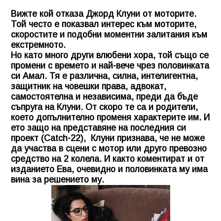
Вижте кой отказа Джорд Клуни от моторите.
Той често е показвал интерес към моторите,
скоростите и подобни моментни залитания към
екстремното.
Но като много други влюбени хора, той също се
промени с времето и най-вече чрез половинката
си Амал. Тя е различна, силна, интелигентна,
защитник на човешки права, адвокат,
самостоятелна и независима, преди да бъде
съпруга на Клуни. От скоро те са и родители,
което допълнително променя характерите им. И
ето защо на представяне на последния си
проект (Catch-22), Клуни признава, че не може
да участва в сцени с мотор или друго превозно
средство на 2 колела. И както коментират и от
изданието Ева, очевидно и половинката му има
вина за решението му.