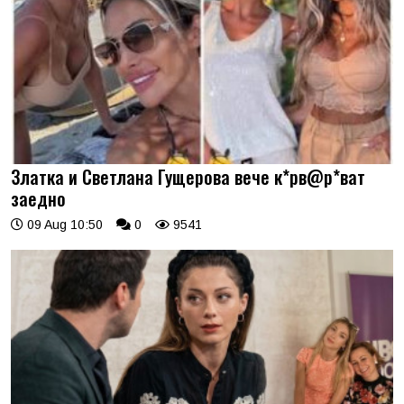
Златка и Светлана Гущерова вече к*рв@р*ват
заедно
09 Aug 10:50
0
9541