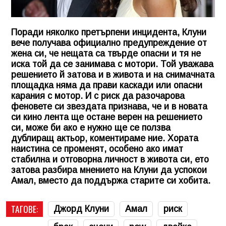
Поради няколко претърпени инцидента, Клуни
вече получава официално предупреждение от
жена си, че нещата са твърде опасни и тя не
иска той да се занимава с мотори. Той уважава
решението й затова и в живота и на снимачната
площадка няма да прави каскади или опасни
карания с мотор. И с риск да разочарова
феновете си звездата признава, че и в новата
си кино лента ще остане верен на решението
си, може би ако е нужно ще се ползва
дублиращ актьор, коментираме ние. Хората
наистина се променят, особено ако имат
стабилна и отговорна личност в живота си, ето
затова разбира мнението на Клуни да успокои
Амал, вместо да поддържа старите си хобита.
ТАГОВЕ:
Джорд Клуни
Амал
риск