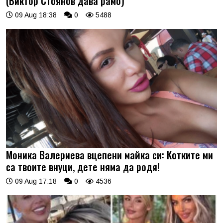
(Виктор Стоянов дава рамо)
09 Aug 18:38
0
5488
Моника Валериева вцепени майка си: Котките ми
са твоите внуци, дете няма да родя!
09 Aug 17:18
0
4536