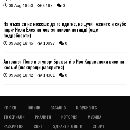
09 Aug 18:50
6167
0
На мъжа си не можеше да го вдигне, но „учи“ жените и скубе
пари: Нели Елея на лов за наивни патици! (още
подробности)
09 Aug 18:46
10997
0
Антоанет Пепе в ступор: Бракът й с Иво Карамански виси на
косъм! (шокиращи разкрития)
09 Aug 18:42
14301
0
КЛЮКИ
НОВИНИ
ЗАБАВНО
ШОУБИЗНЕС
ТВ СЕРИАЛИ
РИАЛИТИ
ИСТОРИЯ
МУЗИКА
РАЗКРИТИЯ
СВЯТ
ЗДРАВЕ И ДИЕТИ
СПОРТ