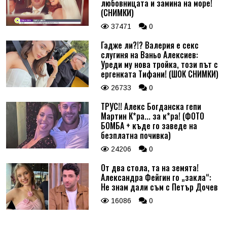
любовницата и замина на море!
(СНИМКИ)
37471
0
Гадже ли?!? Валерия е секс
слугиня на Ваньо Алексиев:
Уреди му нова тройка, този път с
ергенката Тифани! (ШОК СНИМКИ)
26733
0
ТРУС!! Алекс Богданска гепи
Мартин К*ра... за к*ра! (ФОТО
БОМБА + къде го заведе на
безплатна почивка)
24206
0
От два стола, та на земята!
Александра Фейгин го „закла“:
Не знам дали съм с Петър Дочев
16086
0