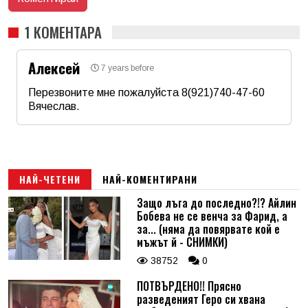
1 КОМЕНТАРА
Алексей
7 years before
Перезвоните мне пожалуйста 8(921)740-47-60
Вячеслав.
Име
*
Email
НАЙ-ЧЕТЕНИ
НАЙ-КОМЕНТИРАНИ
Защо лъга до последно?!? Айлин
Бобева не се венча за Фарид, а
Коментар
*
за... (няма да повярвате кой е
мъжът й - СНИМКИ)
38752
0
ПОТВЪРДЕНО!! Прясно
разведеният Геро си хвана