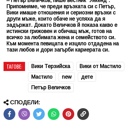
– Петър Величков, пише вестник "Уикенд".
Припомняме, че преди връзката си с Петър,
Вики имаше отношения и сериозни връзки с
други мъже, които обаче не успяха да я
задържат. Докато Величков й показа какво е
истински грижовен и обичащ мъж, готов на
всичко за любимата жена и семейството си.
Към момента певицата е изцяло отдадена на
тази любов и дори загърби кариерата си.
ТАГОВЕ:
Вики Терзийска
Вики от Мастило
Мастило
new
дете
Петър Величков
СПОДЕЛИ: