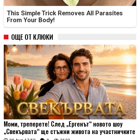
This Simple Trick Removes All Parasites
From Your Body!
ОЩЕ ОТ КЛЮКИ
Моми, треперете! След „Ергенът“ новото шоу
„Свекървата“ ще стъжни живота на участничките