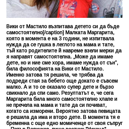
Вики от Мастило възпитава детето си да бъде
самостоятелно[/caption] Малката Маргарита,
която в момента е на 3 години, не изпитвала
нужда да се гушка в леглото на мама и тате,
тъй като родителите й навреме взели мерки да
я направят самостоятелна. „Може да имаме
дете, но и ние сме хора, имаме нужда от сън”,
била философията на Вики от Мастило.
Именно затова тя решила, че трябва да
подреди стая за бебето още докато е съвсем
малко. А и то се оказало супер дете и бързо
свикнало да спи само. Резултатът е, че сега
Маргарита била много самостоятелно хлапе и
не пречела на мама и тате да си почиват,
когато са изморени. Вероятно затова певицата
е решила да има и второ дете. В момента тя е
бременна с още едно момиченце от своя съпруг