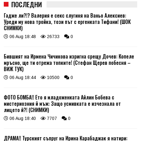
ПОСЛЕДНИ
Гадже ли?!? Валерия е секс слугиня на Ваньо Алексиев:
Уреди му нова тройка, този път с ергенката Тифани! (ШОК
СНИМКИ)
06 Aug 18:48
26733
0
Бившият на Ирмена Чичикова изригна срещу Дочев: Копеле
мръсно, ще ти отрежа топките! (Стефан Щерев побесня –
ВИЖ ТУК)
06 Aug 18:44
10500
0
ФОТО БОМБА!! Ето я младоженката Айлин Бобева с
мистериозния й мъж: Защо усмивката е изчезнала от
лицето й?! (СНИМКИ)
06 Aug 18:40
7707
0
ДРАМА!! Турският съпруг на Ирина Карабаджак я натири: