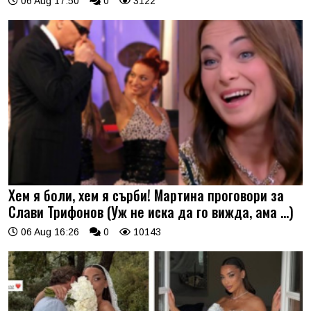
06 Aug 17:50
0
3122
Хем я боли, хем я сърби! Мартина проговори за
Слави Трифонов (Уж не иска да го вижда, ама …)
06 Aug 16:26
0
10143