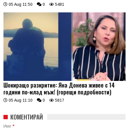
05 Aug 11:50
0
5481
Шокиращо разкритие: Яна Донева живее с 14
години по-млад мъж! (горещи подробности)
05 Aug 11:10
0
5817
КОМЕНТИРАЙ
Име
*