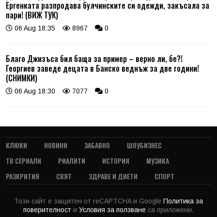
Ергенката разпродава булчинските си одежди, закъсала за
пари! (ВИЖ ТУК)
06 Aug 18:35
8967
0
Благо Джизъса бил баща за пример – верно ли, бе?!
Георгиев заведе децата в Банско веднъж за две години!
(СНИМКИ)
06 Aug 18:30
7077
0
КЛЮКИ
НОВИНИ
ЗАБАВНО
ШОУБИЗНЕС
ТВ СЕРИАЛИ
РИАЛИТИ
ИСТОРИЯ
МУЗИКА
РАЗКРИТИЯ
СВЯТ
ЗДРАВЕ И ДИЕТИ
СПОРТ
Този сайт е защитен от reCAPTCHA и Google
Политика за
поверителност
и
Условия за ползване
са приложени.