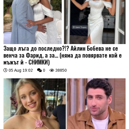
Защо лъга до последно?!? Айлин Бобева не се
венча за Фарид, а за... (няма да повярвате кой е
мъжът й - СНИМКИ)
05 Aug 19:02
0
38850