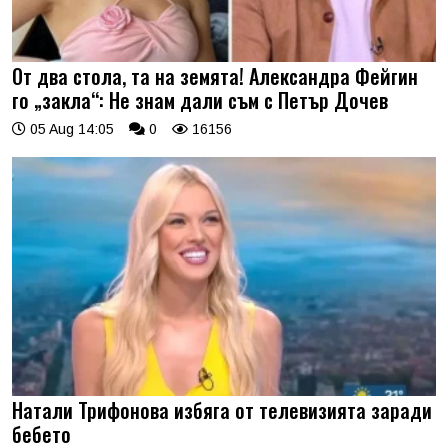
От два стола, та на земята! Александра Фейгин
го „закла“: Не знам дали съм с Петър Дочев
05 Aug 14:05
0
16156
Натали Трифонова избяга от телевизията заради
бебето