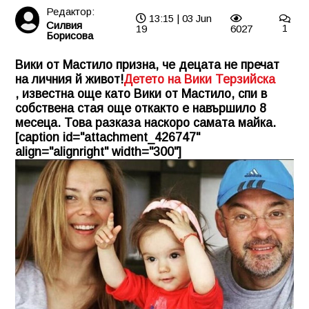
Редактор:
13:15 | 03 Jun
Силвия
19
6027
1
Борисова
Вики от Мастило призна, че децата не пречат
на личния й живот!
Детето на Вики Терзийска
, известна още като Вики от Мастило, спи в
собствена стая още откакто е навършило 8
месеца. Това разказа наскоро самата майка.
[caption id="attachment_426747"
align="alignright" width="300"]