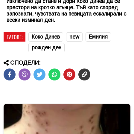
изключено да стане и дори Коко Динев да се
престори на кротко агънце. Тъй като според
запознати, чувствата на певицата ескалирали с
всеки изминал ден.
ТАГОВЕ:
Коко Динев
new
Емилия
рожден ден
СПОДЕЛИ: