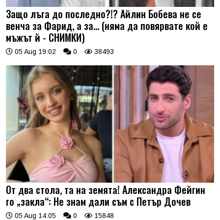
Защо лъга до последно?!? Айлин Бобева не се
венча за Фарид, а за... (няма да повярвате кой е
мъжът й - СНИМКИ)
05 Aug 19:02
0
38493
От два стола, та на земята! Александра Фейгин
го „закла“: Не знам дали съм с Петър Дочев
05 Aug 14:05
0
15848