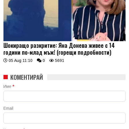
Шокиращо разкритие: Яна Донева живее с 14
години по-млад мъж! (горещи подробности)
05 Aug 11:10
0
5691
КОМЕНТИРАЙ
Име
*
Email