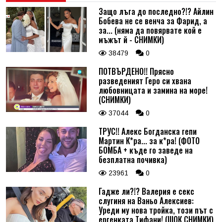
Защо лъга до последно?!? Айлин
Бобева не се венча за Фарид, а
за... (няма да повярвате кой е
мъжът й - СНИМКИ)
38479
0
ПОТВЪРДЕНО!! Прясно
разведеният Геро си хвана
любовницата и замина на море!
(СНИМКИ)
37044
0
ТРУС!! Алекс Богданска гепи
Мартин К*ра... за к*ра! (ФОТО
БОМБА + къде го заведе на
безплатна почивка)
23961
0
Гадже ли?!? Валерия е секс
слугиня на Ваньо Алексиев:
Уреди му нова тройка, този път с
ергенката Тифани! (ШОК СНИМКИ)