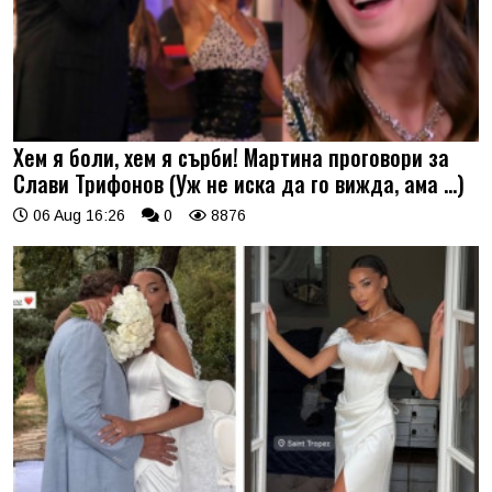
Хем я боли, хем я сърби! Мартина проговори за
Слави Трифонов (Уж не иска да го вижда, ама …)
06 Aug 16:26
0
8876