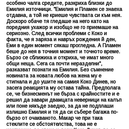
особено чалга средите, разкриха близки до
Емилия източници. "Емилия и Пламен се знаеха
отдавна, а той не криеше чувствата си към нея.
Доскоро обаче тя гледаше на него като на
поредния ухажор и изобщо не го приемаше на
сериозно. След всички проблеми с Коко и
факта, че я заряза и навръх рождения й ден,
Еми в един момент сякаш прогледна. А Пламен
беше до нея в точния момент и точното време.
Бързо се сближиха и откриха, че имат много
общи неща. Сега са почти неразделни",
разказват познати на Емилия. Без съмнение
новината за новата любов на жена му е
стигнала и до ушите на самия Коко Динев, но
засега реакцията му остава тайна. Предполага
се, че бизнесменът не бърза с крайностите и е
решил да завари двамцата неверници на калъп
или поне някъде заедно, за да не подплаши
излишно Емилия и тя да си събере багажа по-
бързо от очакваното. Макар че при така
стеклите се обстоятелства, това не е