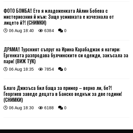
ФОТО БОМБА!! Ето я младоженката Айлин Бобева с
мистериозния й мъж: Защо усмивката е изчезнала от
лицето й?! (СНИМКИ)
06 Aug 18:40
6384
0
ДРАМА!! Турският съпруг на Ирина Карабаджак я натири:
Ергенката разпродава булчинските си одежди, закъсала за
пари! (ВИЖ ТУК)
06 Aug 18:35
7854
0
Благо Джизъса бил баща за пример – верно ли, бе?!
Георгиев заведе децата в Банско веднъж за две години!
(СНИМКИ)
06 Aug 18:30
6188
0