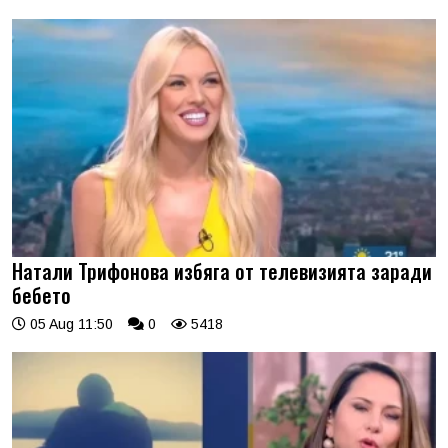
Натали Трифонова избяга от телевизията заради
бебето
05 Aug 11:50
0
5418