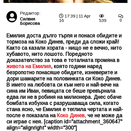
Редактор:
17:39 | 11 Apr
Силвия
16
539
0
Борисова
Емилия доста дълго търпя и понася обидите и
тормоза на Коко Динев, преди да сложи край!
Както са казали хората - нищо не е вечно, нито
хубавото, нито лошото. Поредното
доказателство за това е тоталната промяна в
живота на Емилия
, която години наред
безропотно понасяше обидите, изневерите и
дори шамарите на половинката си Коко Динев.
В името на любовта си към него и най-вече на
сина им Иван, певицата се беше превърнала
едва ли не в робиня на милионера. Днес обаче
бомбата избухна с разрушаваща сила, когато
стана ясно, че Емилия е теглила чертата и най-
после е показала на
Коко Динев,
че не може да
си играе с нея. [caption id="attachment_360647"
align="alignright" width="300"]