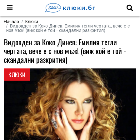
Начало
Клюки
Видовден за Коко Динев: Емилия тегли чертата, вече е с
нов мъж! (виж кой е той - скандални разкрития)
Видовден за Коко Динев: Емилия тегли
чертата, вече е с нов мъж! (виж кой е той -
скандални разкрития)
КЛЮКИ