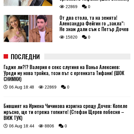
22869
0
От два стола, та на земята!
Александра Фейгин го „закла“:
Не знам дали съм с Петър Дочев
15820
0
ПОСЛЕДНИ
Гадже ли?!? Валерия е секс слугиня на Ваньо Алексиев:
Уреди му нова тройка, този път с ергенката Тифани! (ШОК
СНИМКИ)
06 Aug 18:48
22869
0
Бившият на Ирмена Чичикова изригна срещу Дочев: Копеле
мръсно, ще ти отрежа топките! (Стефан Щерев побесня –
ВИЖ ТУК)
06 Aug 18:44
8806
0