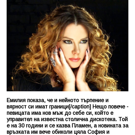
Емилия показа, че и нейното търпение и
вярност си имат граници[/caption] Нещо повече -
певицата има нов мъж до себе си, който е
управител на известна столична дискотека. Той
е на 30 години и се казва Пламен, а новината за
връзката им вече обиколи цяла София и