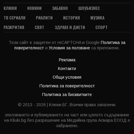
КЛЮКИ
НОВИНИ
ЗАБАВНО
ШОУБИЗНЕС
ТВ СЕРИАЛИ
РИАЛИТИ
ИСТОРИЯ
МУЗИКА
РАЗКРИТИЯ
СВЯТ
ЗДРАВЕ И ДИЕТИ
СПОРТ
Този сайт е защитен от reCAPTCHA и Google
Политика за
поверителност
и
Условия за ползване
са приложени.
Реклама
Контакти
Общи условия
Политика за поверителност
Политика за бисквитките
© 2013 - 2026 | Клюки.БГ. Всички права запазени.
зползването и публикуването на част или цялото съдържание
на Kliuki.bg без разрешение на Медийна група Асмара ЕООД е
забранено.