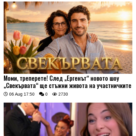
Моми, треперете! След „Ергенът“ новото шоу
„Свекървата“ ще стъжни живота на участничките
06 Aug 17:50
0
2730