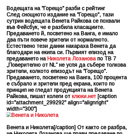
Водещата на "Горещо" разби с рейтинг
След снощното издание на "Горещо", тази
сутрин водещата Венета Райкова се похвали
във Фейсбук, че е разбила класациите.
Предаването й, посветено на Ванга, е имало
два пъти повече зрители от нормалното.
Естествено тези данни накараха Венета да
благодари на екипа си. Първият епизод на
предаването на
Николета Лозанова
по ТВ 7
„Поверително от NL” не успя да събере толкова
зрители, колкото епизодът на "Горещо".
Предаването, посветено на Ванга, 100 процента
е събрало и зрители пред екрана, които по
принцип не гледат продукцията на Венета
Райкова, пишат колеги от
клюки.нет
[caption
id="attachment_299292" align="alignright"
width="300"]
Венета и Николета[/caption] От както се разбра,
че Николета Лозанова ще прави предаване по