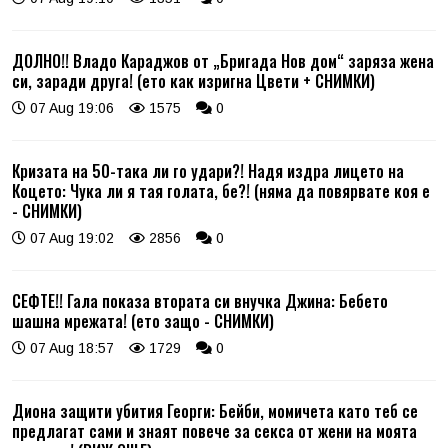
ДОЛНО!! Владо Караджов от „Бригада Нов дом“ заряза жена
си, заради друга! (ето как изригна Цвети + СНИМКИ)
07 Aug 19:06
1575
0
Кризата на 50-така ли го удари?! Надя издра лицето на
Коцето: Чука ли я тая голата, бе?! (няма да повярвате коя е
- СНИМКИ)
07 Aug 19:02
2856
0
СЕФТЕ!! Гала показа втората си внучка Джина: Бебето
шашна мрежата! (ето защо - СНИМКИ)
07 Aug 18:57
1729
0
Диона защити убития Георги: Бейби, момичета като теб се
предлагат сами и знаят повече за секса от жени на моята