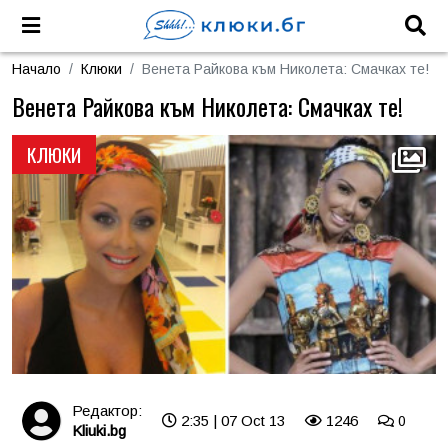
Начало
Клюки
Венета Райкова към Николета: Смачках те!
Венета Райкова към Николета: Смачках те!
КЛЮКИ
Редактор:
2:35 | 07 Oct 13
1246
0
Kliuki.bg