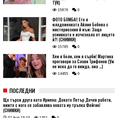
ТУК)
15876
0
ФОТО БОМБА!! Ето я
младоженката Айлин Бобева с
мистериозния й мъж: Защо
усмивката е изчезнала от лицето
й?! (СНИМКИ)
15785
0
Хем я боли, хем я сърби! Мартина
проговори за Слави Трифонов (Уж
не иска да го вижда, ама …)
14455
0
ПОСЛЕДНИ
Ще търси друга като Ирмена: Докато Петър Дочев работи,
вижте с кого се забавлява новата му тръпка Фейгин!
(СНИМКИ)
07 Aug 19:10
1351
0