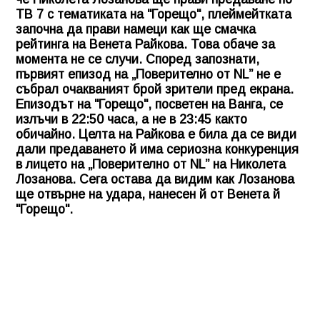
ТВ 7 с тематиката на "Горещо", плеймейтката
започна да прави намеци как ще смачка
рейтинга на Венета Райкова. Това обаче за
момента не се случи. Според запознати,
първият епизод на „Поверително от NL” не е
събрал очакваният брой зрители пред екрана.
Епизодът на "Горещо", посветен на Ванга, се
излъчи в 22:50 часа, а не в 23:45 както
обичайно. Целта на Райкова е била да се види
дали предаването й има сериозна конкуренция
в лицето на „Поверително от NL” на Николета
Лозанова. Сега остава да видим как Лозанова
ще отвърне на удара, нанесен й от Венета й
"Горещо".