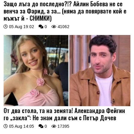
Защо лъга до последно?!? Айлин Бобева не се
венча за Фарид, а за... (няма да повярвате кой е
мъжът й - СНИМКИ)
05 Aug 19:02
0
41062
От два стола, та на земята! Александра Фейгин
го „закла“: Не знам дали съм с Петър Дочев
05 Aug 14:05
0
17395