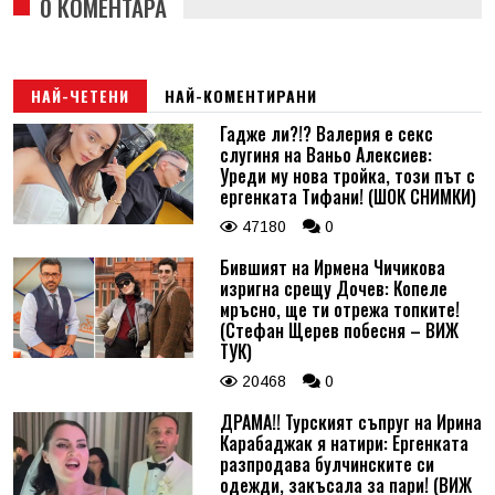
0 КОМЕНТАРА
НАЙ-ЧЕТЕНИ
НАЙ-КОМЕНТИРАНИ
Гадже ли?!? Валерия е секс
слугиня на Ваньо Алексиев:
Уреди му нова тройка, този път с
ергенката Тифани! (ШОК СНИМКИ)
47180
0
Бившият на Ирмена Чичикова
изригна срещу Дочев: Копеле
мръсно, ще ти отрежа топките!
(Стефан Щерев побесня – ВИЖ
ТУК)
20468
0
ДРАМА!! Турският съпруг на Ирина
Карабаджак я натири: Ергенката
разпродава булчинските си
одежди, закъсала за пари! (ВИЖ