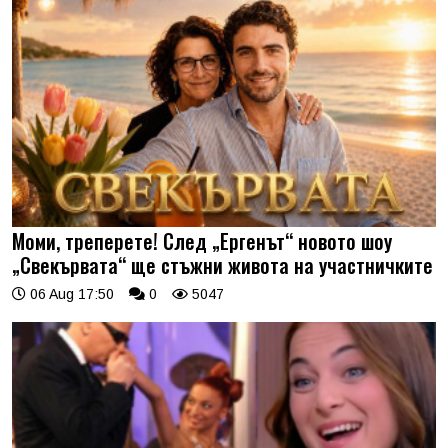
Моми, треперете! След „Ергенът“ новото шоу
„Свекървата“ ще стъжни живота на участничките
06 Aug 17:50
0
5047