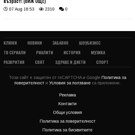
възраст! (ВИЖ ОЩЕ)
07 Aug 18:53
2310
0
КЛЮКИ
НОВИНИ
ЗАБАВНО
ШОУБИЗНЕС
ТВ СЕРИАЛИ
РИАЛИТИ
ИСТОРИЯ
МУЗИКА
РАЗКРИТИЯ
СВЯТ
ЗДРАВЕ И ДИЕТИ
СПОРТ
Този сайт е защитен от reCAPTCHA и Google
Политика за
поверителност
и
Условия за ползване
са приложени.
Реклама
Контакти
Общи условия
Политика за поверителност
Политика за бисквитките