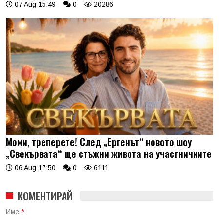
07 Aug 15:49
0
20286
Моми, треперете! След „Ергенът“ новото шоу
„Свекървата“ ще стъжни живота на участничките
06 Aug 17:50
0
6111
КОМЕНТИРАЙ
Име
*