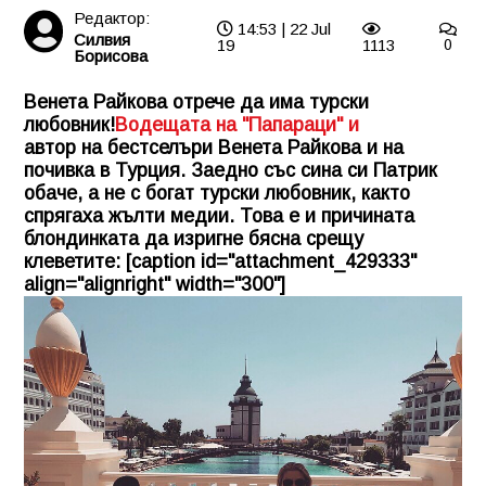
Редактор:
14:53 | 22 Jul
Силвия
19
1113
0
Борисова
Венета Райкова отрече да има турски
любовник!
Водещата на "Папараци" и
автор на бестселъри Венета Райкова и на
почивка в Турция. Заедно със сина си Патрик
обаче, а не с богат турски любовник, както
спрягаха жълти медии. Това е и причината
блондинката да изригне бясна срещу
клеветите: [caption id="attachment_429333"
align="alignright" width="300"]