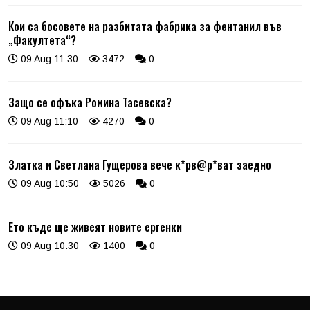
Кои са босовете на разбитата фабрика за фентанил във
„Факултета“?
09 Aug 11:30
3472
0
Защо се офъка Ромина Тасевска?
09 Aug 11:10
4270
0
Златка и Светлана Гущерова вече к*рв@р*ват заедно
09 Aug 10:50
5026
0
Ето къде ще живеят новите ергенки
09 Aug 10:30
1400
0