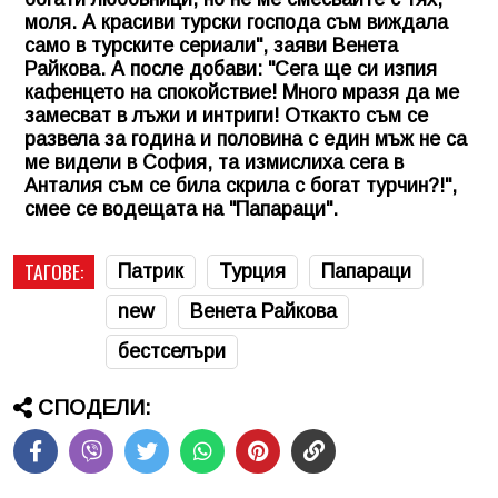
моля. А красиви турски господа съм виждала
само в турските сериали", заяви Венета
Райкова. А после добави: "Сега ще си изпия
кафенцето на спокойствие! Много мразя да ме
замесват в лъжи и интриги! Откакто съм се
развела за година и половина с един мъж не са
ме видели в София, та измислиха сега в
Анталия съм се била скрила с богат турчин?!",
смее се водещата на "Папараци".
ТАГОВЕ:
Патрик
Турция
Папараци
new
Венета Райкова
бестселъри
СПОДЕЛИ: