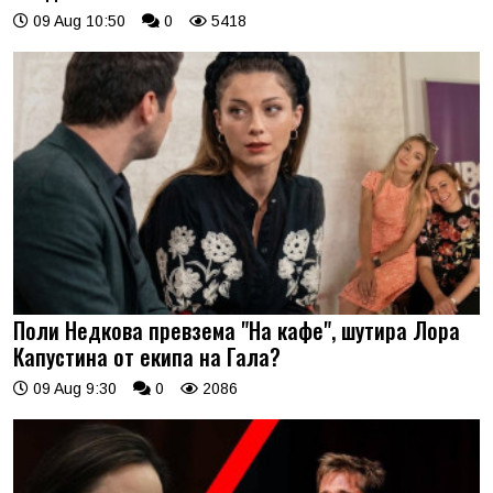
09 Aug 10:50
0
5418
Поли Недкова превзема "На кафе", шутира Лора
Капустина от екипа на Гала?
09 Aug 9:30
0
2086