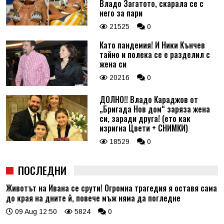
Владо Загатото, скарала се с
него за пари
21525
0
Като пандемия! И Ники Кънчев
тайно и полека се е разделил с
жена си
20216
0
ДОЛНО!! Владо Караджов от
„Бригада Нов дом“ заряза жена
си, заради друга! (ето как
изригна Цвети + СНИМКИ)
18529
0
ПОСЛЕДНИ
Животът на Ивана се срути! Огромна трагедия я оставя сама
до края на дните й, повече мъж няма да погледне
09 Aug 12:50
5824
0