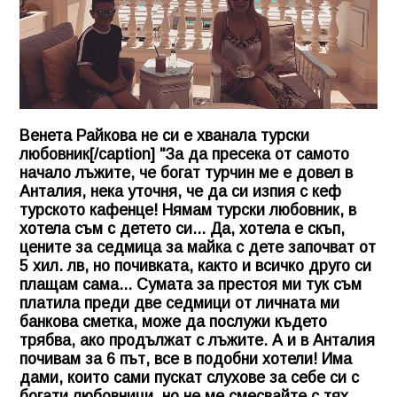
Венета Райкова не си е хванала турски
любовник[/caption] "За да пресека от самото
начало лъжите, че богат турчин ме е довел в
Анталия, нека уточня, че да си изпия с кеф
турското кафенце! Нямам турски любовник, в
хотела съм с детето си... Да, хотела е скъп,
цените за седмица за майка с дете започват от
5 хил. лв, но почивката, както и всичко друго си
плащам сама... Сумата за престоя ми тук съм
платила преди две седмици от личната ми
банкова сметка, може да послужи където
трябва, ако продължат с лъжите. А и в Анталия
почивам за 6 път, все в подобни хотели! Има
дами, които сами пускат слухове за себе си с
богати любовници, но не ме смесвайте с тях,