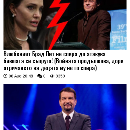
Влюбеният Брад Пит не спира да атакува
бившата си съпруга! (Войната продължава, дори
отричането на децата му не го спира)
08 Aug 20:48
0
9359