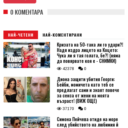
0 КОМЕНТАРА
НАЙ-ЧЕТЕНИ
НАЙ-КОМЕНТИРАНИ
Кризата на 50-така ли го удари?!
Надя издра лицето на Коцето:
Чука ли я тая голата, бе?! (няма
да повярвате коя е - СНИМКИ)
42378
0
Диона защити убития Георги:
Бейби, момичета като теб се
предлагат сами и знаят повече
за секса от жени на моята
възраст! (ВИЖ ОЩЕ)
37170
0
Симона Пейчева отиде на море
след убийството на любимия й