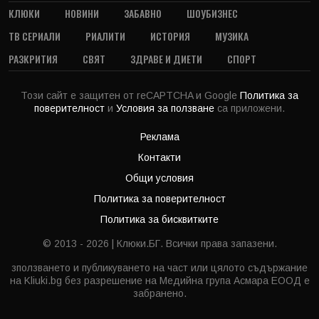
КЛЮКИ
НОВИНИ
ЗАБАВНО
ШОУБИЗНЕС
ТВ СЕРИАЛИ
РИАЛИТИ
ИСТОРИЯ
МУЗИКА
РАЗКРИТИЯ
СВЯТ
ЗДРАВЕ И ДИЕТИ
СПОРТ
Този сайт е защитен от reCAPTCHA и Google
Политика за
поверителност
и
Условия за ползване
са приложени.
Реклама
Контакти
Общи условия
Политика за поверителност
Политика за бисквитките
© 2013 - 2026 | Клюки.БГ. Всички права запазени.
зползването и публикуването на част или цялото съдържание
на Kliuki.bg без разрешение на Медийна група Асмара ЕООД е
забранено.