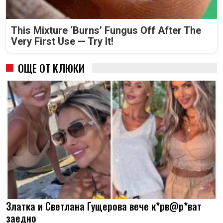
This Mixture ‘Burns’ Fungus Off After The
Very First Use — Try It!
ОЩЕ ОТ КЛЮКИ
Златка и Светлана Гущерова вече к*рв@р*ват
заедно