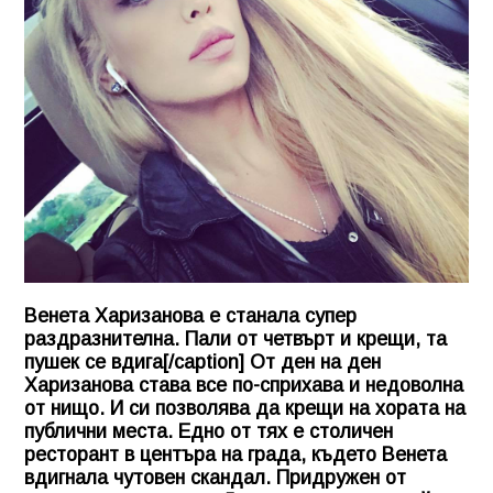
Венета Харизанова е станала супер
раздразнителна. Пали от четвърт и крещи, та
пушек се вдига[/caption] От ден на ден
Харизанова става все по-сприхава и недоволна
от нищо. И си позволява да крещи на хората на
публични места. Едно от тях е столичен
ресторант в центъра на града, където Венета
вдигнала чутовен скандал. Придружен от