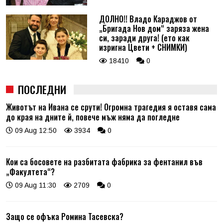
ДОЛНО!! Владо Караджов от
„Бригада Нов дом“ заряза жена
си, заради друга! (ето как
изригна Цвети + СНИМКИ)
18410
0
ПОСЛЕДНИ
Животът на Ивана се срути! Огромна трагедия я оставя сама
до края на дните й, повече мъж няма да погледне
09 Aug 12:50
3934
0
Кои са босовете на разбитата фабрика за фентанил във
„Факултета“?
09 Aug 11:30
2709
0
Защо се офъка Ромина Тасевска?