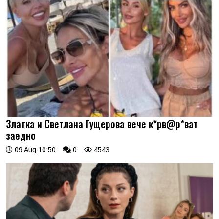
Златка и Светлана Гущерова вече к*рв@р*ват
заедно
09 Aug 10:50
0
4543