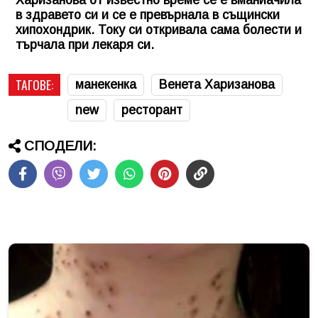
в здравето си и се е превърнала в същински
хипохондрик. Току си откривала сама болести и
търчала при лекаря си.
ТАГОВЕ:
манекенка
Венета Харизанова
new
ресторант
СПОДЕЛИ: