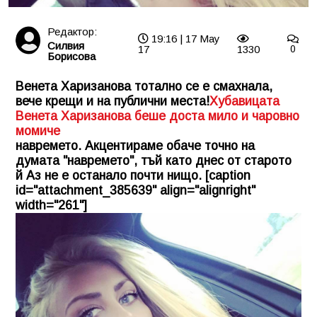
Редактор:
19:16 | 17 May
Силвия
17
1330
0
Борисова
Венета Харизанова тотално се е смахнала,
вече крещи и на публични места!
Хубавицата
Венета Харизанова беше доста мило и чаровно
момиче
навремето. Акцентираме обаче точно на
думата "навремето", тъй като днес от старото
й Аз не е останало почти нищо. [caption
id="attachment_385639" align="alignright"
width="261"]