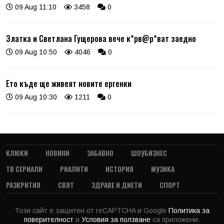
09 Aug 11:10
3458
0
Златка и Светлана Гущерова вече к*рв@р*ват заедно
09 Aug 10:50
4046
0
Ето къде ще живеят новите ергенки
09 Aug 10:30
1211
0
КЛЮКИ
НОВИНИ
ЗАБАВНО
ШОУБИЗНЕС
ТВ СЕРИАЛИ
РИАЛИТИ
ИСТОРИЯ
МУЗИКА
РАЗКРИТИЯ
СВЯТ
ЗДРАВЕ И ДИЕТИ
СПОРТ
Този сайт е защитен от reCAPTCHA и Google
Политика за
поверителност
и
Условия за ползване
са приложени.