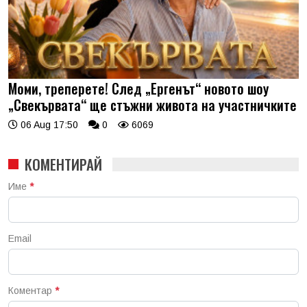
Моми, треперете! След „Ергенът“ новото шоу
„Свекървата“ ще стъжни живота на участничките
06 Aug 17:50
0
6069
КОМЕНТИРАЙ
Име
*
Email
Коментар
*