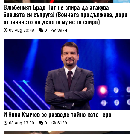
Влюбеният Брад Пит не спира да атакува
бившата си съпруга! (Войната продължава, дори
отричането на децата му не го спира)
08 Aug 20:48
0
8974
И Ники Кънчев се разведе тайно като Геро
08 Aug 13:30
0
6139