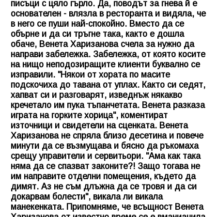
писъци с цяло гърло. Да, поводът за гнева й е
основателен - влязла в ресторанта и видяла, че
в него се пуши най-спокойно. Вместо да се
обърне и да си тръгне така, както е дошла
обаче, Венета Харизанова счела за нужно да
направи забележка. Забележка, от която косите
на нищо неподозиращите клиенти буквално се
изправили. "Някои от хората по масите
подскочиха до тавана от уплах. Както си седят,
хапват си и разговарят, изведнъж някакво
кречетало им пука тъпанчетата. Венета разказа
играта на горките хорица", коментират
източници и свидетели на сценката. Венета
Харизанова не спряла близо десетина и повече
минути да се възмущава и бясно да ръкомаха
срещу управители и сервитьори. "Ама как така
няма да се спазват законите?! Защо тогава не
им направите отделни помещения, където да
димят. Аз не съм длъжна да се тровя и да си
докарвам болести", викала ли викала
манекенката. Припомняме, че всъщност Венета
Харизанова от известно време се е вманиачила