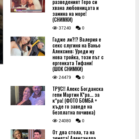
разведеният Геро си
хвана любовницата и
замина на море!
(СНИМКИ)
37240
0
Гадже ли?!? Валерия е
секс слугиня на Ваньо
Алексиев: Уреди му
нова тройка, този път с
ергенката Тифани!
(ШОК СНИМКИ)
24479
0
ТРУС!! Алекс Богданска
гепи Мартин К*ра... за
к*ра! (ФОТО БОМБА +
къде го заведе на
безплатна почивка)
24080
0
От два стола, та на
земята! Александра