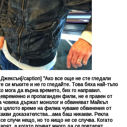
ексън[/caption] "Ако все още не сте гледали
те си мъките и не го гледайте. Това бяха най-тъпо
ко мога да върна времето, бих го направил.
евременно и пропаганден филм, не е правен от
 човека държат монолог и обвиняват Майкъл
з цялото време на филма чуваме обвинения от
какви доказателства...ама баш никакви. Рекла
се случи нещо, но то нищо не се случва. Когато
арят, а когато почват много да се повтарят,