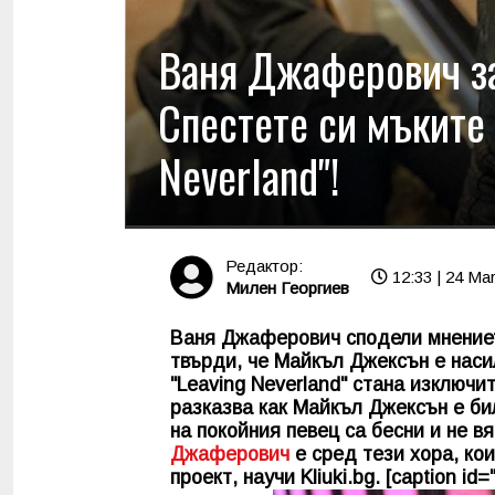
Ваня Джаферович з
Спестете си мъките 
Neverland"!
Редактор:
12:33 | 24 Ma
Милен Георгиев
Ваня Джаферович сподели мнениет
твърди, че Майкъл Джексън е наси
"Leaving Neverland" стана изключи
разказва как Майкъл Джексън е би
на покойния певец са бесни и не в
Джаферович
е сред тези хора, ко
проект, научи
Kliuki.bg
. [caption id