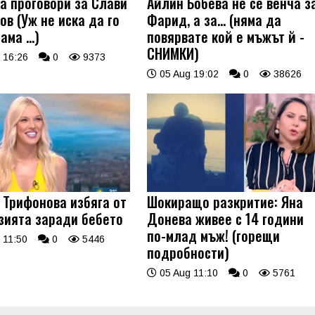
а проговори за Слави
Айлин Бобева не се венча з
ов (Уж не иска да го
Фарид, а за... (няма да
 ама …)
повярвате кой е мъжът й -
СНИМКИ)
 16:26
0
9373
05 Aug 19:02
0
38626
 Трифонова избяга от
Шокиращо разкритие: Яна
зията заради бебето
Донева живее с 14 години
по-млад мъж! (горещи
 11:50
0
5446
подробности)
05 Aug 11:10
0
5761