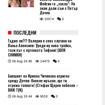
Фейгин го „закла“: Не
знам дали съм с Петър
Дочев
15974
0
ПОСЛЕДНИ
Гадже ли?!? Валерия е секс слугиня на
Ваньо Алексиев: Уреди му нова тройка,
този път с ергенката Тифани! (ШОК
СНИМКИ)
06 Aug 18:48
24479
0
Бившият на Ирмена Чичикова изригна
срещу Дочев: Копеле мръсно, ще ти
отрежа топките! (Стефан Щерев побесня –
ВИЖ ТУК)
06 Aug 18:44
9618
0