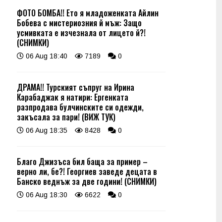
ФОТО БОМБА!! Ето я младоженката Айлин
Бобева с мистериозния й мъж: Защо
усмивката е изчезнала от лицето й?!
(СНИМКИ)
06 Aug 18:40
7189
0
ДРАМА!! Турският съпруг на Ирина
Карабаджак я натири: Ергенката
разпродава булчинските си одежди,
закъсала за пари! (ВИЖ ТУК)
06 Aug 18:35
8428
0
Благо Джизъса бил баща за пример –
верно ли, бе?! Георгиев заведе децата в
Банско веднъж за две години! (СНИМКИ)
06 Aug 18:30
6622
0