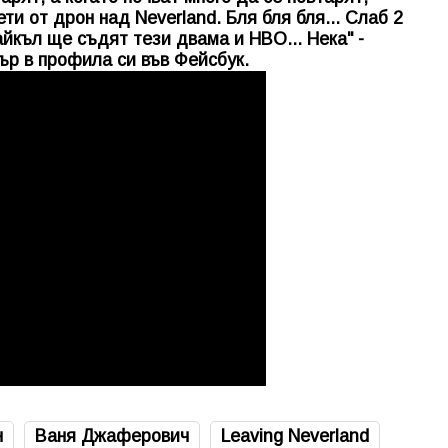
ти от дрон над Neverland. Бля бля бля... Слаб 2
йкъл ще съдят тези двама и HBO... Нека" -
ър в профила си във Фейсбук.
н
Ваня Джаферович
Leaving Neverland