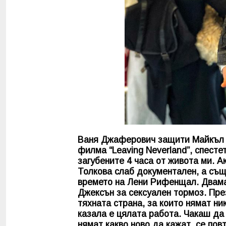
Ваня Джаферович защити Майкъл Дж
филма “Leaving Neverland”, спесте
загубените 4 часа от живота ми. А
Толкова слаб документален, а същ
времето на Лени Рифенщал. Двама
Джексън за сексуален тормоз. Пре
тяхната страна, за които нямат ни
казала е цялата работа. Чакаш да 
нямат какво ново да кажат, се повт