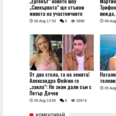
„Ергенът“ новото шоу
Мартин
„Свекървата“ ще стъжни
Трифон
живота на участничките
вижда,
06 Aug 17:50
0
2898
06 Aug
От два стола, та на земята!
Натали
Александра Фейгин го
телеви
„закла“: Не знам дали съм с
05 Aug
Петър Дочев
05 Aug 14:05
0
15974
КОМЕНТИРАЙ