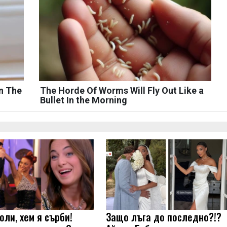
n The
The Horde Of Worms Will Fly Out Like a
Bullet In the Morning
оли, хем я сърби!
Защо лъга до последно?!?