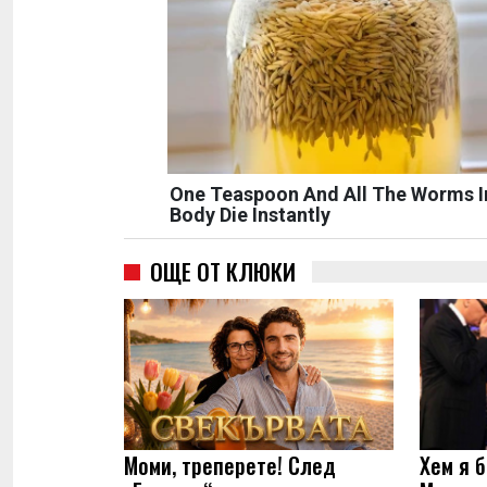
One Teaspoon And All The Worms I
Body Die Instantly
ОЩЕ ОТ КЛЮКИ
Моми, треперете! След
Хем я б