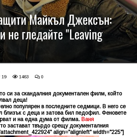
ащити Майкъл Джексън:
и не гледайте "Leaving
r 19
1463
0
о си за скандалния документален филм, който
лвал деца!
телно популярен в последните седмици. В него се
л близък с деца и затова бил педофил. Феновете
ярват и на една дума от филма.
Ваня
ито застават твърдо срещу документалния
="attachment_422924" align="alignleft" width="225"]