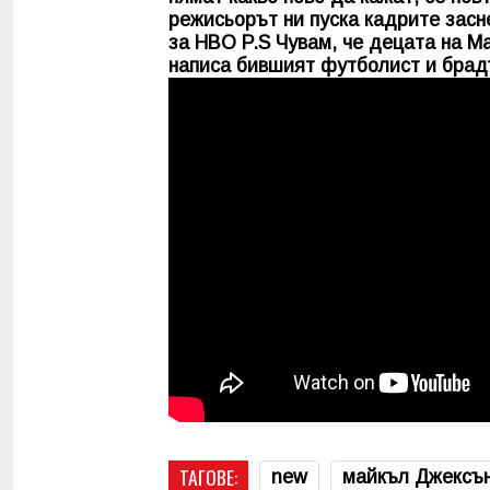
режисьорът ни пуска кадрите засне
за HBO P.S Чувам, че децата на Ма
написа бившият футболист и брад
ТАГОВЕ:
new
майкъл Джексъ