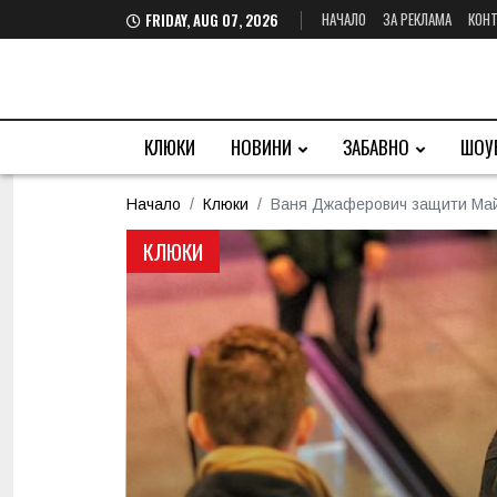
НАЧАЛО
ЗА РЕКЛАМА
КОНТ
FRIDAY, AUG 07, 2026
КЛЮКИ
НОВИНИ
ЗАБАВНО
ШОУ
Начало
Клюки
Ваня Джаферович защити Майкъ
КЛЮКИ