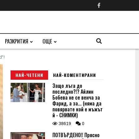
РАЗКРИТИЯ
ОЩЕ
d"!
НАЙ-ЧЕТЕНИ
НАЙ-КОМЕНТИРАНИ
Защо лъга до
последно?!? Айлин
Бобева не се венча за
Фарид, а за... (няма да
повярвате кой е мъжът
й - СНИМКИ)
38619
0
ПОТВЪРДЕНО!! Прясно