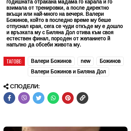
годишната отракана мадама го карала и го
взимала от тренировки, а после директно
вкъщи или най-много на вечеря.
Валери
Божинов
, който в последно време му беше
отпуснал края, сега се чуди откъде му е дошло
и връзката му с Биляна Дол отива към своя
естествен финал, породен от желанието й
напълно да обсеби живота му.
ТАГОВЕ:
Валери Божинов
new
Божинов
Валери Божинов и Биляна Дол
СПОДЕЛИ: