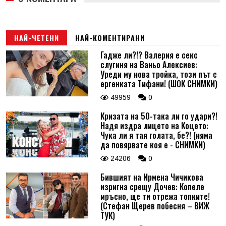
НАЙ-ЧЕТЕНИ
НАЙ-КОМЕНТИРАНИ
Гадже ли?!? Валерия е секс
слугиня на Ваньо Алексиев:
Уреди му нова тройка, този път с
ергенката Тифани! (ШОК СНИМКИ)
49959
0
Кризата на 50-така ли го удари?!
Надя издра лицето на Коцето:
Чука ли я тая голата, бе?! (няма
да повярвате коя е - СНИМКИ)
24206
0
Бившият на Ирмена Чичикова
изригна срещу Дочев: Копеле
мръсно, ще ти отрежа топките!
(Стефан Щерев побесня – ВИЖ
ТУК)