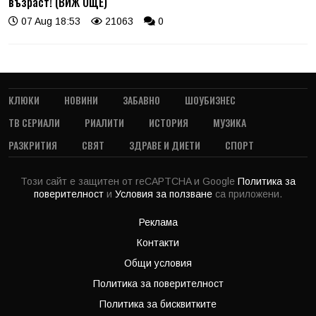
възраст! (ВИЖ ОЩЕ)
07 Aug 18:53
21063
0
КЛЮКИ
НОВИНИ
ЗАБАВНО
ШОУБИЗНЕС
ТВ СЕРИАЛИ
РИАЛИТИ
ИСТОРИЯ
МУЗИКА
РАЗКРИТИЯ
СВЯТ
ЗДРАВЕ И ДИЕТИ
СПОРТ
Този сайт е защитен от reCAPTCHA и Google
Политика за
поверителност
и
Условия за ползване
са приложени.
Реклама
Контакти
Общи условия
Политика за поверителност
Политика за бисквитките