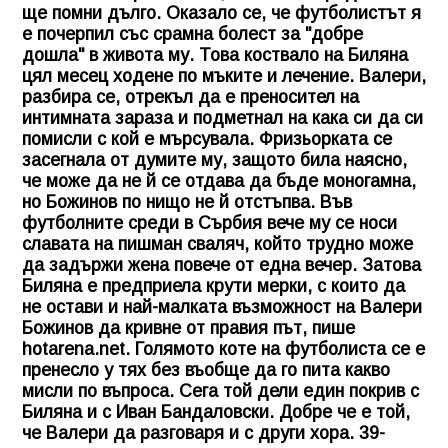
ще помни дълго. Оказало се, че футболистът я
е почерпил със срамна болест за "добре
дошла" в живота му. Това коствало на Биляна
цял месец ходене по мъките и лечение. Валери,
разбира се, отрекъл да е преносител на
интимната зараза и подметнал на кака си да си
помисли с кой е мърсувала. Фризьорката се
засегнала от думите му, защото била наясно,
че може да не й се отдава да бъде моногамна,
но Божинов по нищо не й отстъпва. Във
футболните среди в Сърбия вече му се носи
славата на пишман сваляч, който трудно може
да задържи жена повече от една вечер. Затова
Биляна е предприела крути мерки, с които да
не остави и най-малката възможност на
Валери
Божинов
да кривне от правия път, пише
hotarena.net. Голямото коте на футболиста се е
пренесло у тях без въобще да го пита какво
мисли по въпроса. Сега той дели един покрив с
Биляна и с Иван Бандаловски. Добре че е той,
че Валери да разговаря и с други хора. 39-