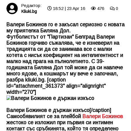
Редактор:
18:52 | 23 Apr 16
476
0
Kliuki.bg
Валери Божинов го е закъсал сериозно с новата
му приятелка Биляна Дол.
Футболистът от "Партизан" Белград
Валери
Божинов
горчиво съжалява, че е изневерил на
традицията си да се занимава все с малки
котета с нисък коефициент на интелигентност и
малко над прага на пълнолетието. С 39-
годишната Биляна Дол той може да си навлече
много ядове, а кошмарът му вече е започнал,
разбра
kliuki.bg
. [caption
id="attachment_361373" align="alignright"
width="270"]
Валери Божинов е държан изкъсо[/caption]
Самообявилият се за плейбой
Валери Божинов
жестоко се изложил при първия си интимен
контакт със сръбкинята, който тя определено