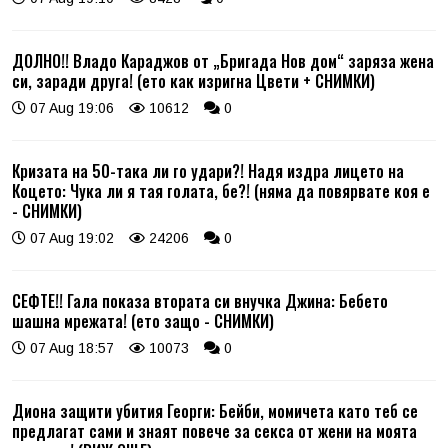
ДОЛНО!! Владо Караджов от „Бригада Нов дом“ заряза жена
си, заради друга! (ето как изригна Цвети + СНИМКИ)
07 Aug 19:06
10612
0
Кризата на 50-така ли го удари?! Надя издра лицето на
Коцето: Чука ли я тая голата, бе?! (няма да повярвате коя е
- СНИМКИ)
07 Aug 19:02
24206
0
СЕФТЕ!! Гала показа втората си внучка Джина: Бебето
шашна мрежата! (ето защо - СНИМКИ)
07 Aug 18:57
10073
0
Диона защити убития Георги: Бейби, момичета като теб се
предлагат сами и знаят повече за секса от жени на моята