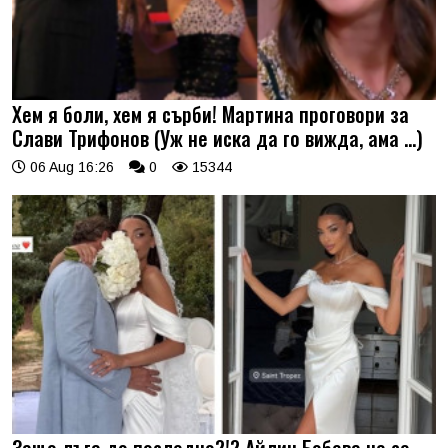
Хем я боли, хем я сърби! Мартина проговори за
Слави Трифонов (Уж не иска да го вижда, ама …)
06 Aug 16:26
0
15344
Защо лъга до последно?!? Айлин Бобева не се