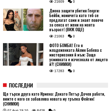
21609
0
Диона защити убития Георги:
Бейби, момичета като теб се
предлагат сами и знаят повече
за секса от жени на моята
възраст! (ВИЖ ОЩЕ)
21063
0
ФОТО БОМБА!! Ето я
младоженката Айлин Бобева с
мистериозния й мъж: Защо
усмивката е изчезнала от лицето
й?! (СНИМКИ)
17283
0
ПОСЛЕДНИ
Ще търси друга като Ирмена: Докато Петър Дочев работи,
вижте с кого се забавлява новата му тръпка Фейгин!
(СНИМКИ)
07 Aug 19:10
8428
0