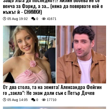
венча за Фарид, а за... (няма да повярвате кой е
мъжът й - СНИМКИ)
05 Aug 19:02
0
41671
От два стола, та на земята! Александра Фейгин
го „закла“: Не знам дали съм с Петър Дочев
05 Aug 14:05
0
17710