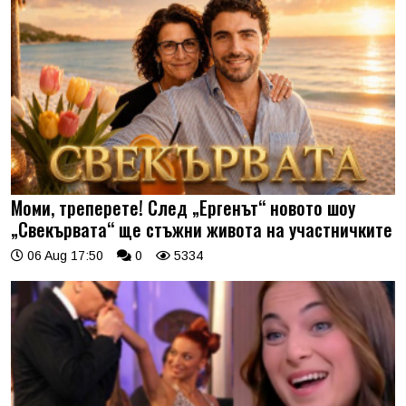
Моми, треперете! След „Ергенът“ новото шоу
„Свекървата“ ще стъжни живота на участничките
06 Aug 17:50
0
5334