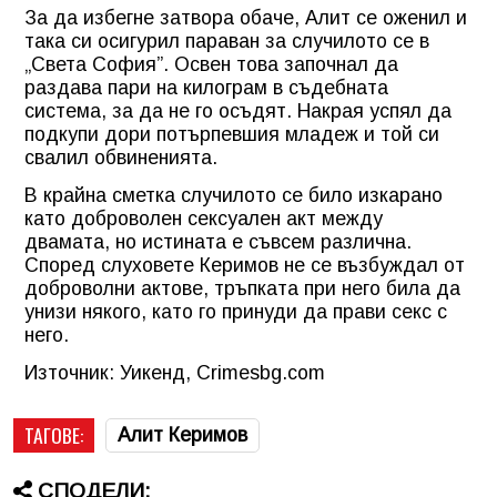
За да избегне затвора обаче, Алит се оженил и
така си осигурил параван за случилото се в
„Света София”. Освен това започнал да
раздава пари на килограм в съдебната
система, за да не го осъдят. Накрая успял да
подкупи дори потърпевшия младеж и той си
свалил обвиненията.
В крайна сметка случилото се било изкарано
като доброволен сексуален акт между
двамата, но истината е съвсем различна.
Според слуховете Керимов не се възбуждал от
доброволни актове, тръпката при него била да
унизи някого, като го принуди да прави секс с
него.
Източник: Уикенд, Crimesbg.com
ТАГОВЕ:
Алит Керимов
СПОДЕЛИ: