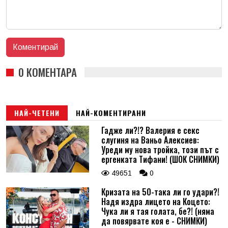
0 КОМЕНТАРА
НАЙ-ЧЕТЕНИ
НАЙ-КОМЕНТИРАНИ
Гадже ли?!? Валерия е секс
слугиня на Ваньо Алексиев:
Уреди му нова тройка, този път с
ергенката Тифани! (ШОК СНИМКИ)
49651
0
Кризата на 50-така ли го удари?!
Надя издра лицето на Коцето:
Чука ли я тая голата, бе?! (няма
да повярвате коя е - СНИМКИ)