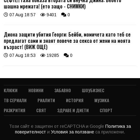
СЕФТЕ!! Гала показа втората си внучка Джина: Бебето
шашна мрежата! (ето защо - СНИМКИ)
07 Aug 18:57
9401
0
Диона защити убития Георги: Бейби, момичета като теб се
предлагат сами и знаят повече за секса от жени на моята
възраст! (ВИЖ ОЩЕ)
07 Aug 18:53
19285
0
КЛЮКИ
НОВИНИ
ЗАБАВНО
ШОУБИЗНЕС
ТВ СЕРИАЛИ
РИАЛИТИ
ИСТОРИЯ
МУЗИКА
РАЗКРИТИЯ
СВЯТ
ЗДРАВЕ И ДИЕТИ
СПОРТ
Този сайт е защитен от reCAPTCHA и Google
Политика за
поверителност
и
Условия за ползване
са приложени.