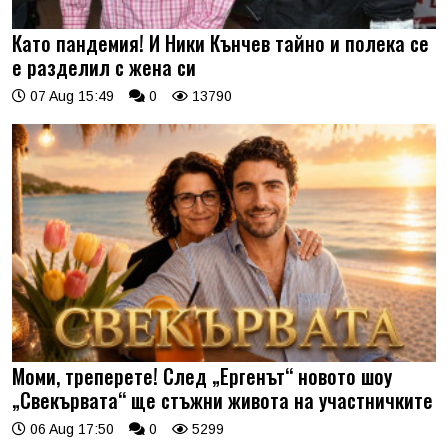
Като пандемия! И Ники Кънчев тайно и полека се
е разделил с жена си
07 Aug 15:49
0
13790
Моми, треперете! След „Ергенът“ новото шоу
„Свекървата“ ще стъжни живота на участничките
06 Aug 17:50
0
5299