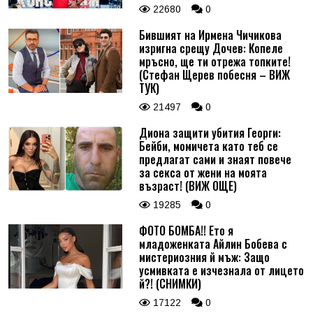
22680
0
Бившият на Ирмена Чичикова
изригна срещу Дочев: Копеле
мръсно, ще ти отрежа топките!
(Стефан Щерев побесня – ВИЖ
ТУК)
21497
0
Диона защити убития Георги:
Бейби, момичета като теб се
предлагат сами и знаят повече
за секса от жени на моята
възраст! (ВИЖ ОЩЕ)
19285
0
ФОТО БОМБА!! Ето я
младоженката Айлин Бобева с
мистериозния й мъж: Защо
усмивката е изчезнала от лицето
й?! (СНИМКИ)
17122
0