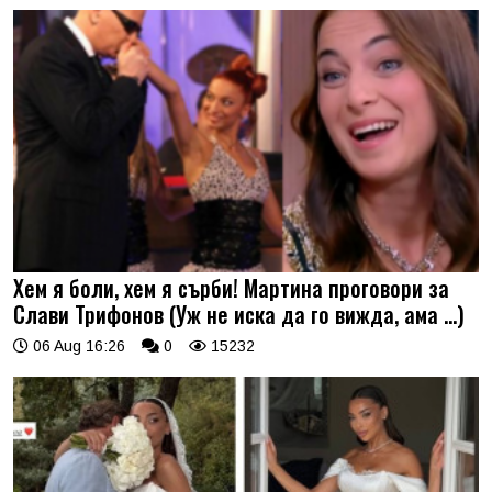
Хем я боли, хем я сърби! Мартина проговори за
Слави Трифонов (Уж не иска да го вижда, ама …)
06 Aug 16:26
0
15232