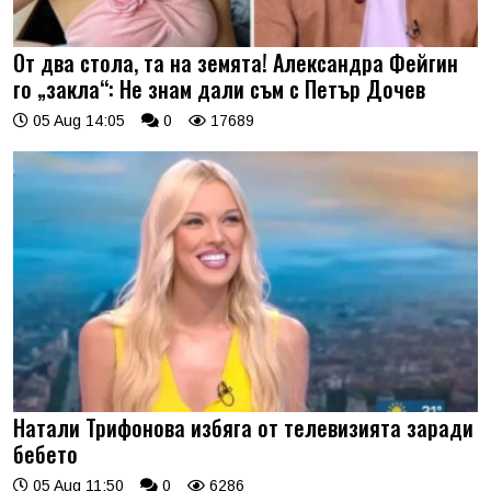
От два стола, та на земята! Александра Фейгин
го „закла“: Не знам дали съм с Петър Дочев
05 Aug 14:05
0
17689
Натали Трифонова избяга от телевизията заради
бебето
05 Aug 11:50
0
6286