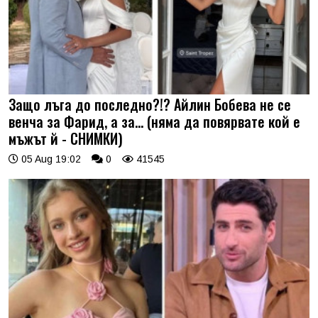
Защо лъга до последно?!? Айлин Бобева не се
венча за Фарид, а за... (няма да повярвате кой е
мъжът й - СНИМКИ)
05 Aug 19:02
0
41545