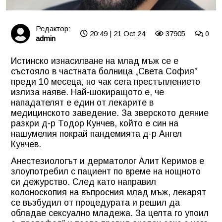
Редактор:
20:49 | 21 Oct 24
37905
0
admin
Истинско изнасилване на млад мъж се е
състояло в частната болница „Света София”
преди 10 месеца, но чак сега престъплението
излиза наяве. Най-шокиращото е, че
нападателят е един от лекарите в
медицинското заведение. За зверското деяние
разкри д-р Тодор Кунчев, който е син на
нашумелия покрай пандемията д-р Ангел
Кунчев.
Анестезиологът и дерматолог Алит Керимов е
злоупотребил с пациент по време на нощното
си дежурство. След като направил
колоноскопия на въпросния млад мъж, лекарят
се възбудил от процедурата и решил да
обладае сексуално младежа. За целта го упоил