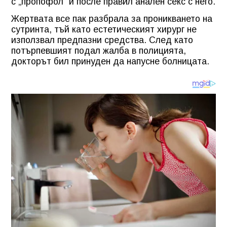
с „пропофол” и после правил анален секс с него.
Жертвата все пак разбрала за проникването на
сутринта, тъй като естетическият хирург не
използвал предпазни средства. След като
потърпевшият подал жалба в полицията,
докторът бил принуден да напусне болницата.