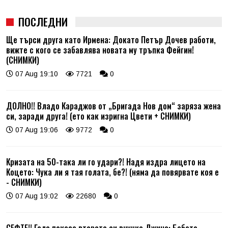
ПОСЛЕДНИ
Ще търси друга като Ирмена: Докато Петър Дочев работи,
вижте с кого се забавлява новата му тръпка Фейгин!
(СНИМКИ)
07 Aug 19:10
7721
0
ДОЛНО!! Владо Караджов от „Бригада Нов дом“ заряза жена
си, заради друга! (ето как изригна Цвети + СНИМКИ)
07 Aug 19:06
9772
0
Кризата на 50-така ли го удари?! Надя издра лицето на
Коцето: Чука ли я тая голата, бе?! (няма да повярвате коя е
- СНИМКИ)
07 Aug 19:02
22680
0