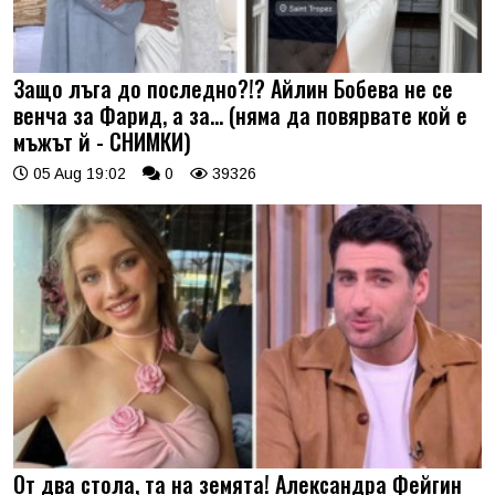
Защо лъга до последно?!? Айлин Бобева не се
венча за Фарид, а за... (няма да повярвате кой е
мъжът й - СНИМКИ)
05 Aug 19:02
0
39326
От два стола, та на земята! Александра Фейгин