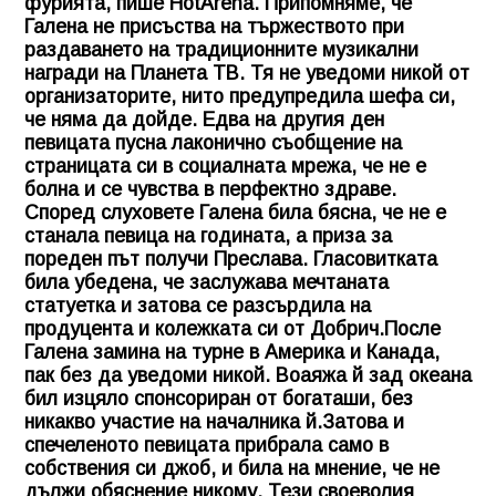
фурията, пише HotArena. Припомняме, че
Галена не присъства на тържеството при
раздаването на традиционните музикални
награди на Планета ТВ. Тя не уведоми никой от
организаторите, нито предупредила шефа си,
че няма да дойде. Едва на другия ден
певицата пусна лаконично съобщение на
страницата си в социалната мрежа, че не е
болна и се чувства в перфектно здраве.
Според слуховете Галена била бясна, че не е
станала певица на годината, а приза за
пореден път получи Преслава. Гласовитката
била убедена, че заслужава мечтаната
статуетка и затова се разсърдила на
продуцента и колежката си от Добрич.После
Галена замина на турне в Америка и Канада,
пак без да уведоми никой. Воаяжа й зад океана
бил изцяло спонсориран от богаташи, без
никакво участие на началника й.Затова и
спечеленото певицата прибрала само в
собствения си джоб, и била на мнение, че не
дължи обяснение никому. Тези своеволия