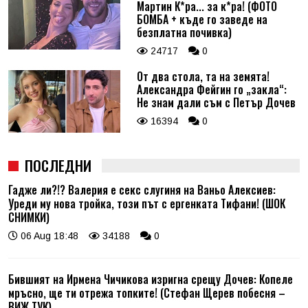
Мартин К*ра... за к*ра! (ФОТО
БОМБА + къде го заведе на
безплатна почивка)
24717
0
От два стола, та на земята!
Александра Фейгин го „закла“:
Не знам дали съм с Петър Дочев
16394
0
ПОСЛЕДНИ
Гадже ли?!? Валерия е секс слугиня на Ваньо Алексиев:
Уреди му нова тройка, този път с ергенката Тифани! (ШОК
СНИМКИ)
06 Aug 18:48
34188
0
Бившият на Ирмена Чичикова изригна срещу Дочев: Копеле
мръсно, ще ти отрежа топките! (Стефан Щерев побесня –
ВИЖ ТУК)