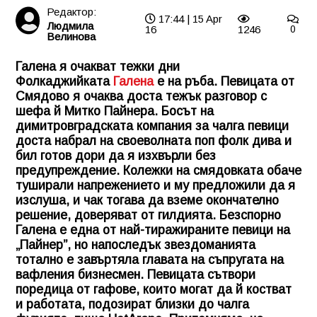
Редактор:
17:44 | 15 Apr
Людмила
16
1246
0
Велинова
Галена я очакват тежки дни
Фолкаджийката
Галена
е на ръба. Певицата от
Смядово я очаква доста тежък разговор с
шефа й Митко Пайнера. Босът на
димитровградската компания за чалга певици
доста набрал на своеволната поп фолк дива и
бил готов дори да я изхвърли без
предупреждение. Колежки на смядовката обаче
туширали напрежението и му предложили да я
изслуша, и чак тогава да вземе окончателно
решение, доверяват от гилдията. Безспорно
Галена е една от най-тиражираните певици на
„Пайнер”, но напоследък звездоманията
тотално е завъртяла главата на съпругата на
вафления бизнесмен. Певицата сътвори
поредица от гафове, които могат да й костват
и работата, подозират близки до чалга