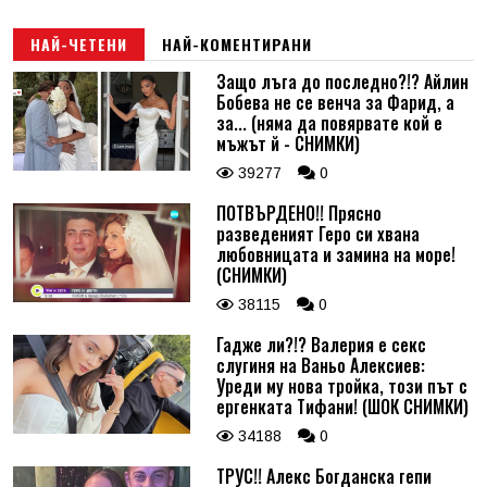
НАЙ-ЧЕТЕНИ
НАЙ-КОМЕНТИРАНИ
Защо лъга до последно?!? Айлин
Бобева не се венча за Фарид, а
за... (няма да повярвате кой е
мъжът й - СНИМКИ)
39277
0
ПОТВЪРДЕНО!! Прясно
разведеният Геро си хвана
любовницата и замина на море!
(СНИМКИ)
38115
0
Гадже ли?!? Валерия е секс
слугиня на Ваньо Алексиев:
Уреди му нова тройка, този път с
ергенката Тифани! (ШОК СНИМКИ)
34188
0
ТРУС!! Алекс Богданска гепи