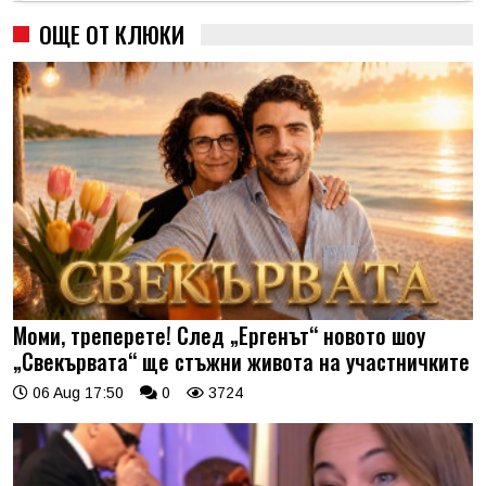
ОЩЕ ОТ КЛЮКИ
Моми, треперете! След „Ергенът“ новото шоу
„Свекървата“ ще стъжни живота на участничките
06 Aug 17:50
0
3724