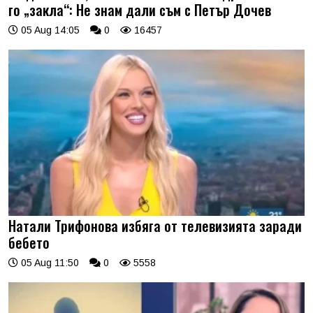
го „закла“: Не знам дали съм с Петър Дочев
05 Aug 14:05
0
16457
Натали Трифонова избяга от телевизията заради
бебето
05 Aug 11:50
0
5558