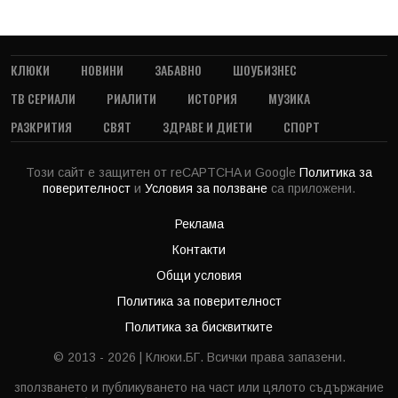
КЛЮКИ
НОВИНИ
ЗАБАВНО
ШОУБИЗНЕС
ТВ СЕРИАЛИ
РИАЛИТИ
ИСТОРИЯ
МУЗИКА
РАЗКРИТИЯ
СВЯТ
ЗДРАВЕ И ДИЕТИ
СПОРТ
Този сайт е защитен от reCAPTCHA и Google
Политика за
поверителност
и
Условия за ползване
са приложени.
Реклама
Контакти
Общи условия
Политика за поверителност
Политика за бисквитките
© 2013 - 2026 | Клюки.БГ. Всички права запазени.
зползването и публикуването на част или цялото съдържание