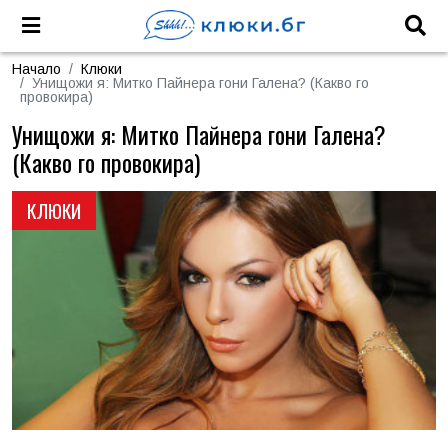
Начало
Клюки
Унищожи я: Митко Пайнера гони Галена? (Какво го
провокира)
Унищожи я: Митко Пайнера гони Галена?
(Какво го провокира)
КЛЮКИ