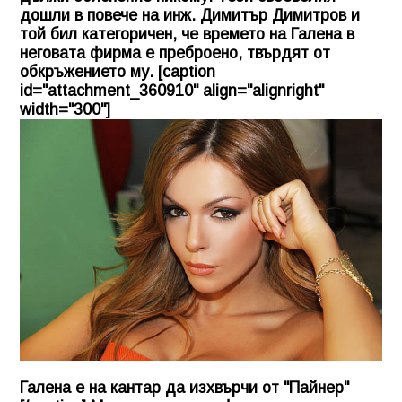
дошли в повече на инж. Димитър Димитров и
той бил категоричен, че времето на Галена в
неговата фирма е преброено, твърдят от
обкръжението му. [caption
id="attachment_360910" align="alignright"
width="300"]
Галена е на кантар да изхвърчи от "Пайнер"