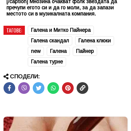
[/caption] Мнозина очакват фолк звездата да
пречупи егото си и да го моли, за да запази
местото си в музикалната компания.
ТАГОВЕ:
Галена и Митко Пайнера
Галена скандал
Галена клюки
new
Галена
Пайнер
Галена турне
СПОДЕЛИ: