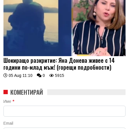
Шокиращо разкритие: Яна Донева живее с 14
години по-млад мъж! (горещи подробности)
05 Aug 11:10
0
5915
КОМЕНТИРАЙ
Име
*
Email