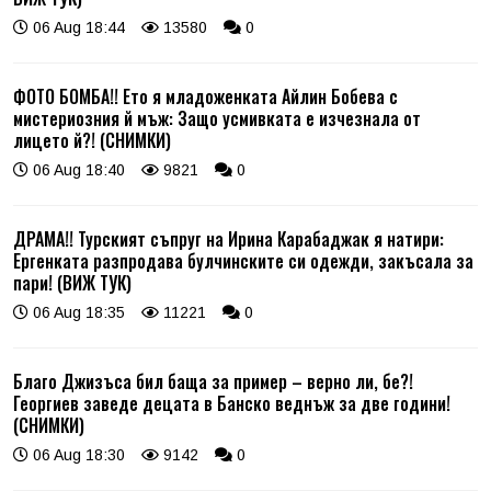
06 Aug 18:44
13580
0
ФОТО БОМБА!! Ето я младоженката Айлин Бобева с
мистериозния й мъж: Защо усмивката е изчезнала от
лицето й?! (СНИМКИ)
06 Aug 18:40
9821
0
ДРАМА!! Турският съпруг на Ирина Карабаджак я натири:
Ергенката разпродава булчинските си одежди, закъсала за
пари! (ВИЖ ТУК)
06 Aug 18:35
11221
0
Благо Джизъса бил баща за пример – верно ли, бе?!
Георгиев заведе децата в Банско веднъж за две години!
(СНИМКИ)
06 Aug 18:30
9142
0