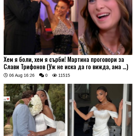
Хем я боли, хем я сърби! Мартина проговори за
Слави Трифонов (Уж не иска да го вижда, ама …)
06 Aug 16:26
0
11515