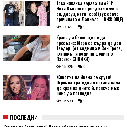
Това някаква зараза ли е?! И
Ники Кънчев се раздели с жена
си, досущ като Геро! (тук обаче
причината е Даниела – ВИЖ ОЩЕ)
17822
0
Крава да беше, щеше да
пресъхне: Мара се съдра да дои
Теодор! (от седмица в Сен Тропе,
глупакът я води на шопинг в
Париж - СНИМКИ)
15925
0
Животът на Ивана се срути!
Огромна трагедия я оставя сама
до края на дните й, повече мъж
няма да погледне
15631
0
ПОСЛЕДНИ