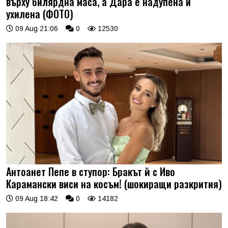
върху билярдна маса, а Дара е надупена и
ухилена (ФОТО)
09 Aug 21:06
0
12530
Антоанет Пепе в ступор: Бракът й с Иво
Карамански виси на косъм! (шокиращи разкрития)
09 Aug 18:42
0
14182