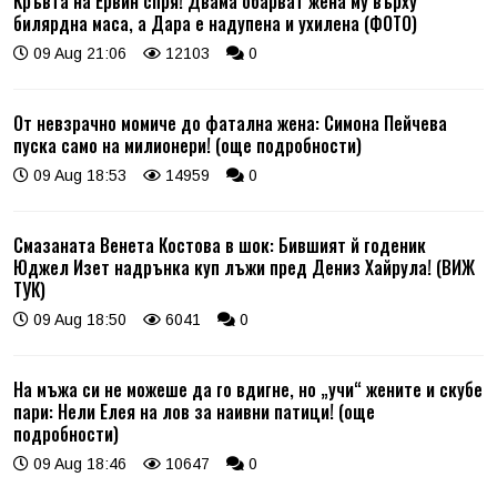
Кръвта на Ервин спря! Двама обарват жена му върху
билярдна маса, а Дара е надупена и ухилена (ФОТО)
09 Aug 21:06
12103
0
От невзрачно момиче до фатална жена: Симона Пейчева
пуска само на милионери! (още подробности)
09 Aug 18:53
14959
0
Смазаната Венета Костова в шок: Бившият й годеник
Юджел Изет надрънка куп лъжи пред Дениз Хайрула! (ВИЖ
ТУК)
09 Aug 18:50
6041
0
На мъжа си не можеше да го вдигне, но „учи“ жените и скубе
пари: Нели Елея на лов за наивни патици! (още
подробности)
09 Aug 18:46
10647
0