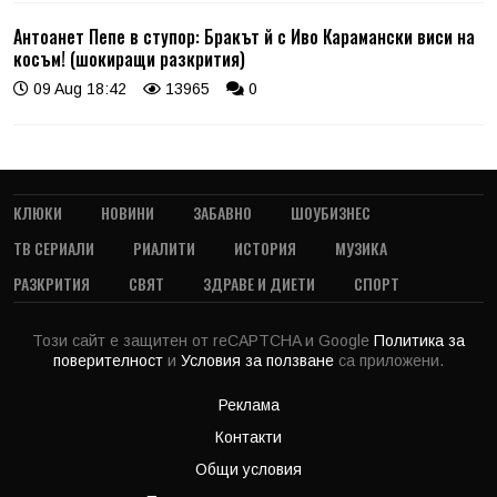
Антоанет Пепе в ступор: Бракът й с Иво Карамански виси на
косъм! (шокиращи разкрития)
09 Aug 18:42
13965
0
КЛЮКИ
НОВИНИ
ЗАБАВНО
ШОУБИЗНЕС
ТВ СЕРИАЛИ
РИАЛИТИ
ИСТОРИЯ
МУЗИКА
РАЗКРИТИЯ
СВЯТ
ЗДРАВЕ И ДИЕТИ
СПОРТ
Този сайт е защитен от reCAPTCHA и Google
Политика за
поверителност
и
Условия за ползване
са приложени.
Реклама
Контакти
Общи условия