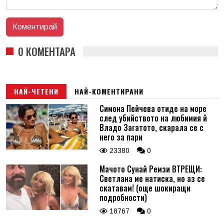
0 КОМЕНТАРА
НАЙ-ЧЕТЕНИ
НАЙ-КОМЕНТИРАНИ
Симона Пейчева отиде на море
след убийството на любимия й
Владо Загатото, скарала се с
него за пари
23380
0
Мачото Сунай Ремзи ВТРЕЩИ:
Светлана ме натиска, но аз се
скатавам! (още шокиращи
подробности)
18767
0