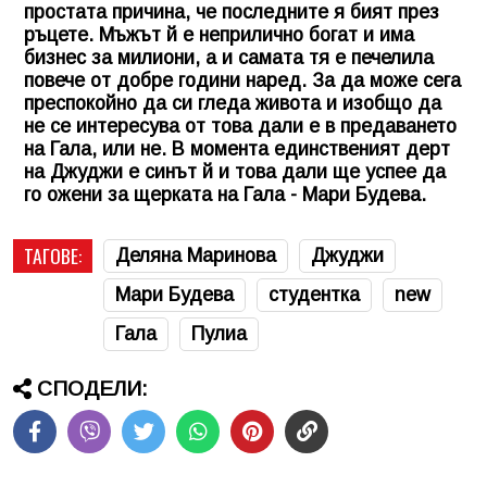
простата причина, че последните я бият през
ръцете. Мъжът й е неприлично богат и има
бизнес за милиони, а и самата тя е печелила
повече от добре години наред. За да може сега
преспокойно да си гледа живота и изобщо да
не се интересува от това дали е в предаването
на Гала, или не. В момента единственият дерт
на Джуджи е синът й и това дали ще успее да
го ожени за щерката на Гала - Мари Будева.
ТАГОВЕ:
Деляна Маринова
Джуджи
Мари Будева
студентка
new
Гала
Пулиа
СПОДЕЛИ: