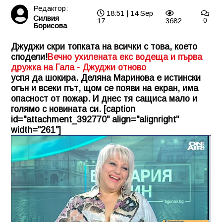
Редактор:
18:51 | 14 Sep
Силвия
17
3682
0
Борисова
Джуджи скри топката на всички с това, което
сподели!
Вечно ухилената екс водеща и първа
дружка на Гала - Джуджи отново
успя да шокира. Деляна Маринова е истински
огън и всеки път, щом се появи на екран, има
опасност от пожар. И днес тя сащиса мало и
голямо с новината си. [caption
id="attachment_392770" align="alignright"
width="261"]