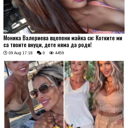
Моника Валериева вцепени майка си: Котките ми
са твоите внуци, дете няма да родя!
09 Aug 17:18
0
4459