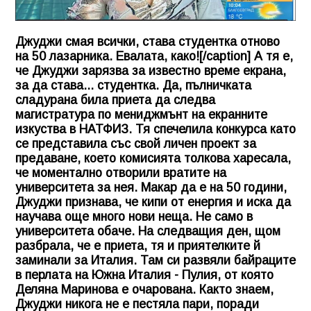
Джуджи смая всички, става студентка отново
на 50 лазарника. Евалата, како![/caption] А тя е,
че Джуджи зарязва за известно време екрана,
за да става... студентка. Да, пълничката
сладурана била приета да следва
магистратура по мениджмънт на екранните
изкуства в НАТФИЗ. Тя спечелила конкурса като
се представила със свой личен проект за
предаване, което комисията толкова харесала,
че моментално отворили вратите на
университета за нея. Макар да е на 50 години,
Джуджи признава, че кипи от енергия и иска да
научава още много нови неща. Не само в
университета обаче. На следващия ден, щом
разбрала, че е приета, тя и приятелките й
заминали за Италия. Там си развяли байраците
в перлата на Южна Италия - Пулия, от която
Деляна Маринова е очарована. Както знаем,
Джуджи никога не е пестяла пари, поради