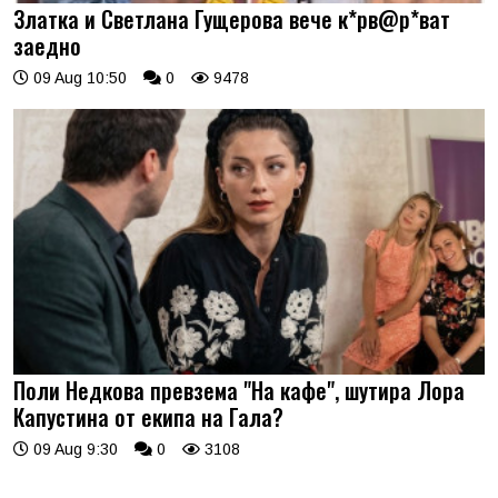
Златка и Светлана Гущерова вече к*рв@р*ват
заедно
09 Aug 10:50
0
9478
Поли Недкова превзема "На кафе", шутира Лора
Капустина от екипа на Гала?
09 Aug 9:30
0
3108