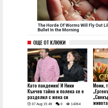
The Horde Of Worms Will Fly Out Li
Bullet In the Morning
ОЩЕ ОТ КЛЮКИ
Като пандемия! И Ники
Моми, 
Кънчев тайно и полека се е
„Ерген
разделил с жена си
„Свекъ
живота
07 Aug 15:49
0
14364