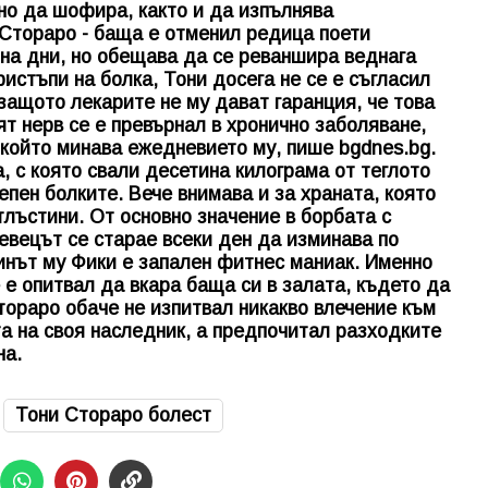
но да шофира, както и да изпълнява
Стораро - баща е отменил редица поети
на дни, но обещава да се реваншира веднага
истъпи на болка, Тони досега не се е съгласил
защото лекарите не му дават гаранция, че това
 нерв се е превърнал в хронично заболяване,
 който минава ежедневието му, пише bgdnes.bg.
, с която свали десетина килограма от теглото
епен болките. Вече внимава и за храната, която
тлъстини. От основно значение в борбата с
евецът се старае всеки ден да изминава по
синът му Фики е запален фитнес маниак. Именно
 е опитвал да вкара баща си в залата, където да
тораро
обаче не изпитвал никакво влечение към
та на своя наследник, а предпочитал разходките
на.
Тони Стораро болест