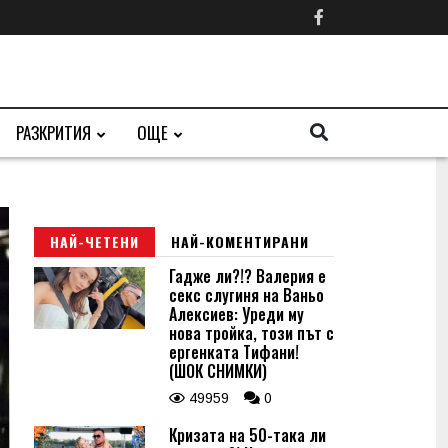
РАЗКРИТИЯ
ОЩЕ
НАЙ-ЧЕТЕНИ
НАЙ-КОМЕНТИРАНИ
Гадже ли?!? Валерия е
секс слугиня на Ваньо
Алексиев: Уреди му
нова тройка, този път с
ергенката Тифани!
(ШОК СНИМКИ)
49959
0
Кризата на 50-така ли