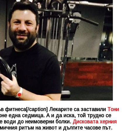
в фитнеса[/caption] Лекарите са заставили
Тони
не една седмица. А и да иска, той трудно се
е води до неимоверни болки.
Дисковата херния
амичния ритъм на живот и дългите часове път.