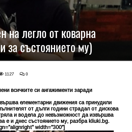
н на легло от коварна
и за състоянието му)
1127
0
мени всичките си ангажименти заради
звършва елементарни движения са принудили
пълнителят от дълги години страдал от дискова
тряла и водела до невъзможност да извършва
а е и днес състоянието му, разбра
kliuki.bg
.
n="alignright" width="300"]