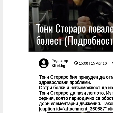
Тони Стораро пoвале
болест (Подробност
Редактор:
15:08 | 15 Apr 16
Kliuki.bg
Тони Стораро бил принуден да от
здравословни проблеми.
Остри болки и невъзможност да и
Тони Стораро
да пази леглото. Из
херния, която периодично се обос
дори елементарни движения. Таков
[caption id="attachment_360887" alig