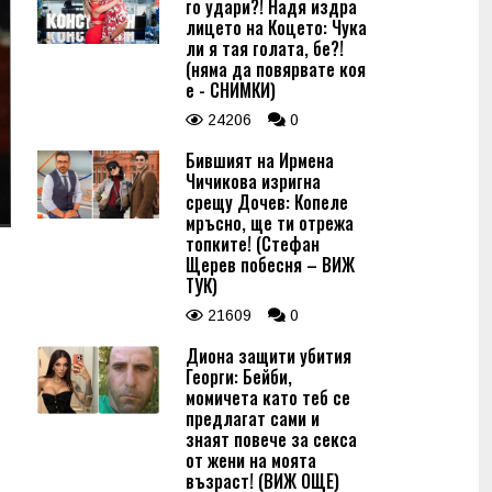
го удари?! Надя издра
лицето на Коцето: Чука
ли я тая голата, бе?!
(няма да повярвате коя
е - СНИМКИ)
24206
0
Бившият на Ирмена
Чичикова изригна
срещу Дочев: Копеле
мръсно, ще ти отрежа
топките! (Стефан
Щерев побесня – ВИЖ
ТУК)
21609
0
Диона защити убития
Георги: Бейби,
момичета като теб се
предлагат сами и
знаят повече за секса
от жени на моята
възраст! (ВИЖ ОЩЕ)