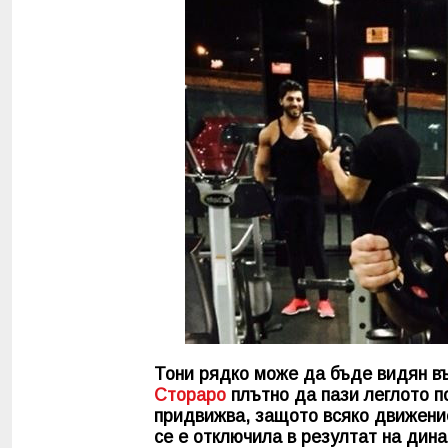
Тони рядко може да бъде видян въ
Стораро
плътно да пази леглото по
придвижва, защото всяко движени
се е отключила в резултат на дин