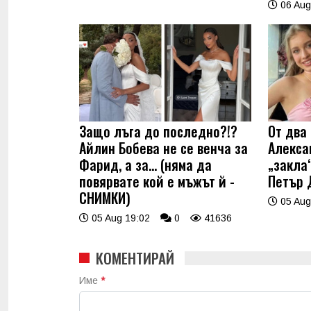
06 Aug
Защо лъга до последно?!?
От два 
Айлин Бобева не се венча за
Алекса
Фарид, а за... (няма да
„закла“
повярвате кой е мъжът й -
Петър 
СНИМКИ)
05 Aug
05 Aug 19:02
0
41636
КОМЕНТИРАЙ
Име
*