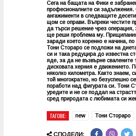
Сега на бащата на Фики е забране
професионалните си задължения. 
ангажименти в следващите десети
щом се оправи. Въпреки честите пр
да търси решение чрез операция, 
ще реши проблема му. Прищипаният
заради което коренно е начина, по
Тони Стораро
се подложи на диета
си и така редуцира до известна ст
яде, за да не възвърне свалените 
дисковата херния е движението. П
няколко километра. Както знаем, 
той многократно, но безуспешно се
поработи над фигурата си.
Тони С
уредите и не се поддал на страст
сред природата с любимата си же
ТАГОВЕ:
new
Тони Стораро
СПОДЕЛИ: