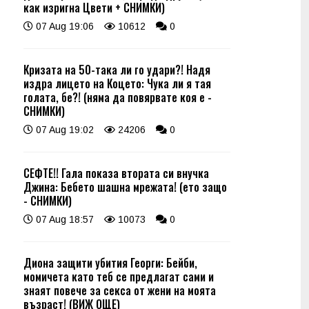
как изригна Цвети + СНИМКИ)
07 Aug 19:06
10612
0
Кризата на 50-така ли го удари?! Надя
издра лицето на Коцето: Чука ли я тая
голата, бе?! (няма да повярвате коя е -
СНИМКИ)
07 Aug 19:02
24206
0
СЕФТЕ!! Гала показа втората си внучка
Джина: Бебето шашна мрежата! (ето защо
- СНИМКИ)
07 Aug 18:57
10073
0
Диона защити убития Георги: Бейби,
момичета като теб се предлагат сами и
знаят повече за секса от жени на моята
възраст! (ВИЖ ОЩЕ)