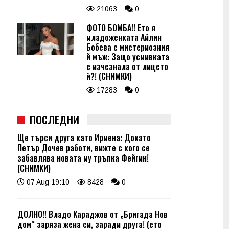
21063
0
ФОТО БОМБА!! Ето я
младоженката Айлин
Бобева с мистериозния
й мъж: Защо усмивката
е изчезнала от лицето
й?! (СНИМКИ)
17283
0
ПОСЛЕДНИ
Ще търси друга като Ирмена: Докато
Петър Дочев работи, вижте с кого се
забавлява новата му тръпка Фейгин!
(СНИМКИ)
07 Aug 19:10
8428
0
ДОЛНО!! Владо Караджов от „Бригада Нов
дом“ заряза жена си, заради друга! (ето