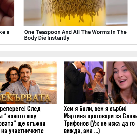
ke a
One Teaspoon And All The Worms In The
Body Die Instantly
треперете! След
Хем я боли, хем я сърби!
ът“ новото шоу
Мартина проговори за Слав
рвата“ ще стъжни
Трифонов (Уж не иска да го
 на участничките
вижда, ама …)