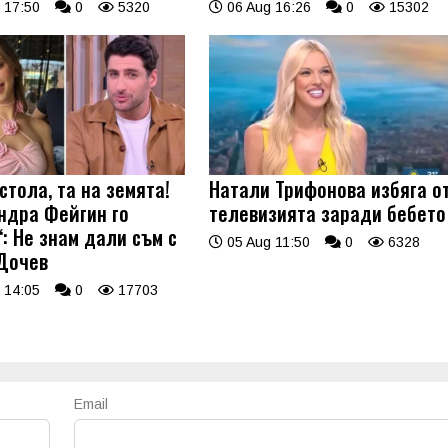
 17:50
0
5320
06 Aug 16:26
0
15302
стола, та на земята!
Натали Трифонова избяга о
ндра Фейгин го
телевизията заради бебето
: Не знам дали съм с
05 Aug 11:50
0
6328
Дочев
 14:05
0
17703
Email