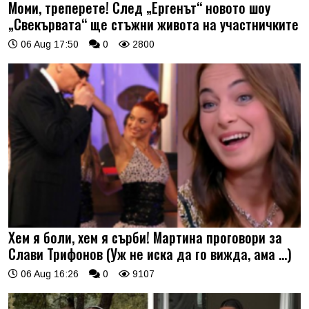
Моми, треперете! След „Ергенът“ новото шоу
„Свекървата“ ще стъжни живота на участничките
06 Aug 17:50
0
2800
Хем я боли, хем я сърби! Мартина проговори за
Слави Трифонов (Уж не иска да го вижда, ама …)
06 Aug 16:26
0
9107