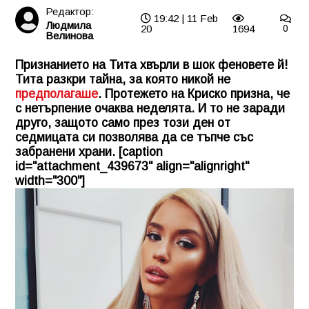
Редактор:
19:42 | 11 Feb
Людмила
20
1694
0
Велинова
Признанието на Тита хвърли в шок феновете й!
Тита разкри тайна, за която никой не
предполагаше
. Протежето на Криско призна, че
с нетърпение очаква неделята. И то не заради
друго, защото само през този ден от
седмицата си позволява да се тъпче със
забранени храни. [caption
id="attachment_439673" align="alignright"
width="300"]