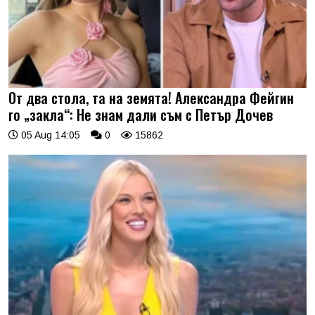
От два стола, та на земята! Александра Фейгин
го „закла“: Не знам дали съм с Петър Дочев
05 Aug 14:05
0
15862