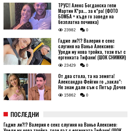
ТРУС!! Алекс Богданска гепи
Мартин К*ра... за к*ра! (ФОТО
БОМБА + къде го заведе на
безплатна почивка)
23982
0
Гадже ли?!? Валерия е секс
слугиня на Ваньо Алексиев:
Уреди му нова тройка, този път с
ергенката Тифани! (ШОК СНИМКИ)
23429
0
От два стола, та на земята!
Александра Фейгин го „закла“:
Не знам дали съм с Петър Дочев
15862
0
ПОСЛЕДНИ
Гадже ли?!? Валерия е секс слугиня на Ваньо Алексиев:
Уреди му нова тройка, този път с ергенката Тифани! (ШОК