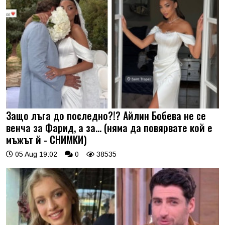
Защо лъга до последно?!? Айлин Бобева не се
венча за Фарид, а за... (няма да повярвате кой е
мъжът й - СНИМКИ)
05 Aug 19:02
0
38535