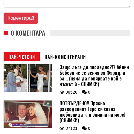
0 КОМЕНТАРА
НАЙ-ЧЕТЕНИ
НАЙ-КОМЕНТИРАНИ
Защо лъга до последно?!? Айлин
Бобева не се венча за Фарид, а
за... (няма да повярвате кой е
мъжът й - СНИМКИ)
38528
0
ПОТВЪРДЕНО!! Прясно
разведеният Геро си хвана
любовницата и замина на море!
(СНИМКИ)
37121
0