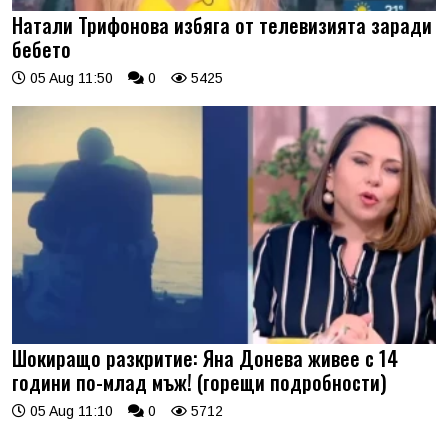
Натали Трифонова избяга от телевизията заради
бебето
05 Aug 11:50
0
5425
Шокиращо разкритие: Яна Донева живее с 14
години по-млад мъж! (горещи подробности)
05 Aug 11:10
0
5712