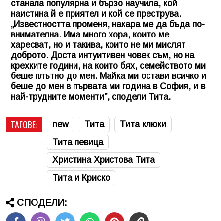
станала популярна и бързо научила, кой
наистина й е приятел и кой се преструва.
„Известността променя, накара ме да бъда по-
внимателна. Има много хора, които ме
харесват, но и такива, които не ми мислят
доброто. Доста интуитивен човек съм, но на
крехките години, на които бях, семейството ми
беше плътно до мен. Майка ми остави всичко и
беше до мен в първата ми година в София, и в
най-трудните моменти”, сподели Тита.
ТАГОВЕ:
new
Тита
Тита клюки
Тита певица
Христина Христова Тита
Тита и Криско
СПОДЕЛИ: