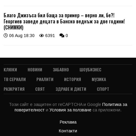
Благо Джизъса бил баща за пример – верно ли, бе?!
Георгиев заведе децата в Банско веднъж за две години!
(СНИМКИ)
06 Aug 18:30
6391
0
КЛЮКИ
НОВИНИ
ЗАБАВНО
ШОУБИЗНЕС
ТВ СЕРИАЛИ
РИАЛИТИ
ИСТОРИЯ
МУЗИКА
РАЗКРИТИЯ
СВЯТ
ЗДРАВЕ И ДИЕТИ
СПОРТ
Този сайт е защитен от reCAPTCHA и Google
Политика за
поверителност
и
Условия за ползване
са приложени.
Реклама
Контакти