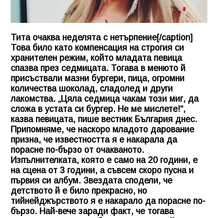
Тита очаква неделята с нетърпение[/caption]
Това било като компенсация на строгия си
хранителен режим, който младата певица
спазва през седмицата. Тогава в менюто й
присъствали мазни бургери, пица, огромни
количества шоколад, сладолед и други
лакомства. „Цяла седмица чакам този миг, да
сложа в устата си бургер. Не ме мислете!“,
казва певицата, пише вестник България днес.
Припомняме, че наскоро младото дарование
призна, че известността я е накарала да
порасне по-бързо от очакваното.
Изпълнителката, която е само на 20 години, е
на сцена от 3 години, а съвсем скоро пусна и
първия си албум. Звездата сподели, че
детството й е било прекрасно, но
тийнейджърството я е накарало да порасне по-
бързо. Най-вече заради факт, че тогава