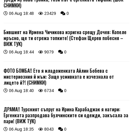
СНИМКИ)
06 Aug 18:48
23429
0
Бившият на Ирмена Чичикова изригна срещу Дочев: Копеле
мръсно, ще ти отрежа топките! (Стефан Щерев побесня –
ВИЖ ТУК)
06 Aug 18:44
9079
0
ФОТО БОМБА!! Ето я младоженката Айлин Бобева с
мистериозния й мъж: Защо усмивката е изчезнала от
лицето й?! (СНИМКИ)
06 Aug 18:40
6734
0
ДРАМА!! Турският съпруг на Ирина Карабаджак я натири:
Ергенката разпродава булчинските си одежди, закъсала за
пари! (ВИЖ ТУК)
06 Aug 18:35
8043
0