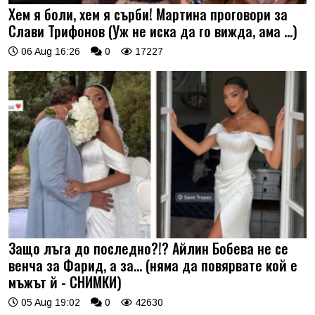
Хем я боли, хем я сърби! Мартина проговори за
Слави Трифонов (Уж не иска да го вижда, ама …)
06 Aug 16:26
0
17227
Защо лъга до последно?!? Айлин Бобева не се
венча за Фарид, а за... (няма да повярвате кой е
мъжът й - СНИМКИ)
05 Aug 19:02
0
42630