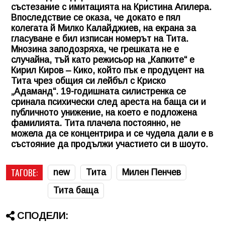
състезание с имитацията на Кристина Агилера.
Впоследствие се оказа, че докато е пял
колегата й Милко Калайджиев, на екрана за
гласуване е бил изписан номерът на Тита.
Мнозина заподозряха, че грешката не е
случайна, тъй като режисьор на „Капките“ е
Кирил Киров – Кико, който пък е продуцент на
Тита чрез общия си лейбъл с Криско
„Адаманд“. 19-годишната силистренка се
сринала психически след ареста на баща си и
публичното унижение, на което е подложена
фамилията. Тита плачела постоянно, не
можела да се концентрира и се чудела дали е в
състояние да продължи участието си в шоуто.
ТАГОВЕ:
new
Тита
Милен Пенчев
Тита баща
СПОДЕЛИ: