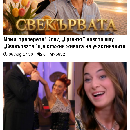
Моми, треперете! След „Ергенът“ новото шоу
„Свекървата“ ще стъжни живота на участничките
06 Aug 17:50
0
5852