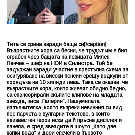
Тита се срина заради баща си[/caption]
Възрастните хора са бесни, че трудът им е бил
ограбен чрез бащата на певицата Милен
Пенчев – шеф на НОИ в Силистра. Той бе
задържан заради участие в престъпна схема за
осигуряване на високи пенсии срещу подкупи от
порядъка на 10 хиляди лева. Така се оказва, че
възрастните хора, които живеят обидно бедно,
са спонсорирали скъпите клипове на младата
звезда, писа „Галерия“. Нашумялата
изпълнителка, която въпреки невинния си вид
пее парчета с вулгарни текстове, в които
неизвестен герои иска да й пръсне дисплея и
панела, е сред звездите в шоуто „Като две
капки вода“ и дори спечели в първото