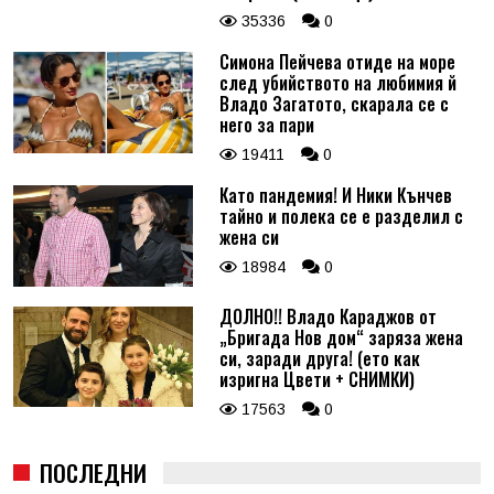
35336
0
Симона Пейчева отиде на море
след убийството на любимия й
Владо Загатото, скарала се с
него за пари
19411
0
Като пандемия! И Ники Кънчев
тайно и полека се е разделил с
жена си
18984
0
ДОЛНО!! Владо Караджов от
„Бригада Нов дом“ заряза жена
си, заради друга! (ето как
изригна Цвети + СНИМКИ)
17563
0
ПОСЛЕДНИ