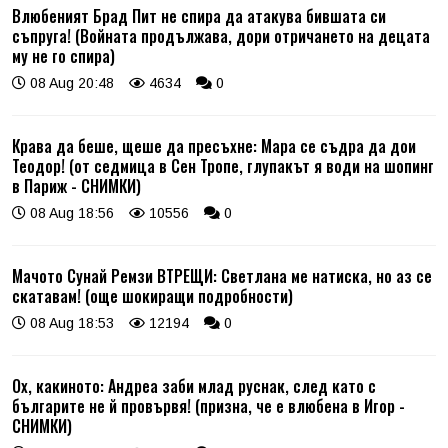
Влюбеният Брад Пит не спира да атакува бившата си
съпруга! (Войната продължава, дори отричането на децата
му не го спира)
08 Aug 20:48
4634
0
Крава да беше, щеше да пресъхне: Мара се съдра да дои
Теодор! (от седмица в Сен Тропе, глупакът я води на шопинг
в Париж - СНИМКИ)
08 Aug 18:56
10556
0
Мачото Сунай Ремзи ВТРЕЩИ: Светлана ме натиска, но аз се
скатавам! (още шокиращи подробности)
08 Aug 18:53
12194
0
Ох, какиното: Андреа заби млад руснак, след като с
българите не й провървя! (призна, че е влюбена в Игор -
СНИМКИ)