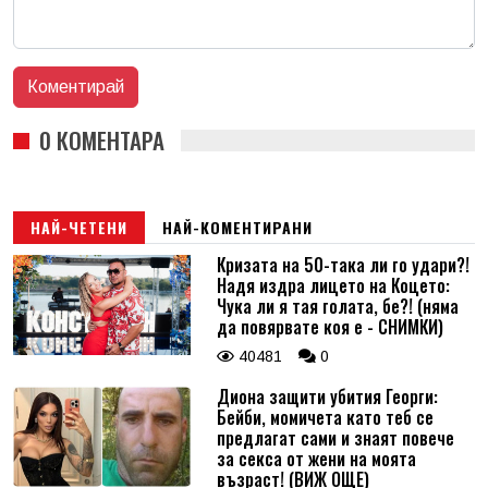
0 КОМЕНТАРА
НАЙ-ЧЕТЕНИ
НАЙ-КОМЕНТИРАНИ
Кризата на 50-така ли го удари?!
Надя издра лицето на Коцето:
Чука ли я тая голата, бе?! (няма
да повярвате коя е - СНИМКИ)
40481
0
Диона защити убития Георги:
Бейби, момичета като теб се
предлагат сами и знаят повече
за секса от жени на моята
възраст! (ВИЖ ОЩЕ)