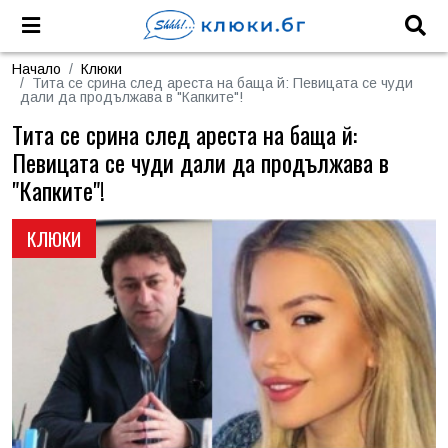
Начало
Клюки
Тита се срина след ареста на баща й: Певицата се чуди
дали да продължава в "Капките"!
Тита се срина след ареста на баща й:
Певицата се чуди дали да продължава в
"Капките"!
КЛЮКИ