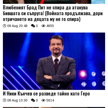
Влюбеният Брад Пит не спира да атакува
бившата си съпруга! (Войната продължава, дори
отричането на децата му не го спира)
08 Aug 20:48
0
4655
И Ники Кънчев се разведе тайно като Геро
08 Aug 13:30
0
5614