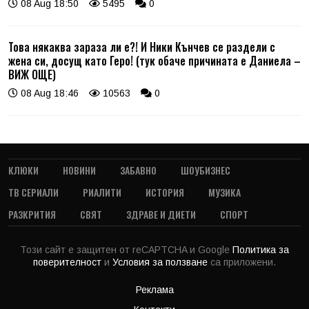
08 Aug 18:50
5495
0
Това някаква зараза ли е?! И Ники Кънчев се раздели с
жена си, досущ като Геро! (тук обаче причината е Даниела –
ВИЖ ОЩЕ)
08 Aug 18:46
10563
0
КЛЮКИ
НОВИНИ
ЗАБАВНО
ШОУБИЗНЕС
ТВ СЕРИАЛИ
РИАЛИТИ
ИСТОРИЯ
МУЗИКА
РАЗКРИТИЯ
СВЯТ
ЗДРАВЕ И ДИЕТИ
СПОРТ
Този сайт е защитен от reCAPTCHA и Google
Политика за
поверителност
и
Условия за ползване
са приложени.
Реклама