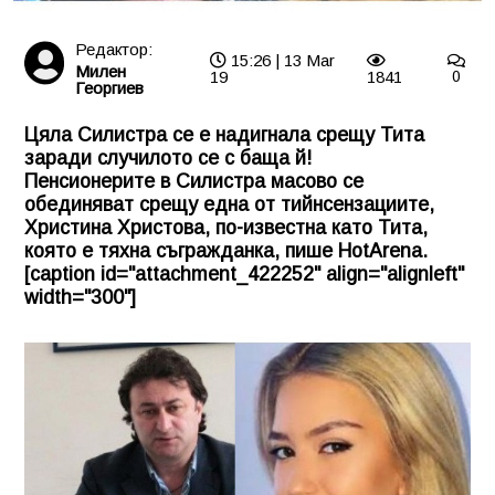
Редактор:
15:26 | 13 Mar
Милен
19
1841
0
Георгиев
Цяла Силистра се е надигнала срещу Тита
заради случилото се с баща й!
Пенсионерите в Силистра масово се
обединяват срещу една от тийнсензациите,
Христина Христова, по-известна като Тита,
която е тяхна съгражданка, пише HotArena.
[caption id="attachment_422252" align="alignleft"
width="300"]