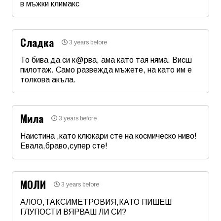
в мъжки климакс
Име
*
Сладка
3 years before
Email
То бива да си к@рва, ама като тая няма. Висш
пилотаж. Само развежда мъжете, на като им е
толкова акъла.
Коментар
*
Име
*
Мила
3 years before
Email
Наистина ,като клюкари сте на космическо ниво!
Евала,браво,супер сте!
Име
*
Коментар
*
МОЛИ
3 years before
Email
АЛОО,ТАКСИМЕТРОВИЯ,КАТО ПИШЕШ
ГЛУПОСТИ ВЯРВАШ ЛИ СИ?
Име
*