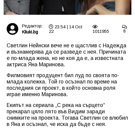
Редактор:
23:54 | 14 Oct
22
1011955
8
Kliuki.bg
Светлин Нейнски вече не е щастлив с Надежда
и възнамерява да се разведе с нея. Причината
е по-млада жена, но не коя да е, а известната
актриса Яна Маринова.
Филмовият продуцент бил луд по своята по-
млада колежка. Той го осъзнал по време на
последния си проект, в който основна роля
играе именно Маринова.
Екипът на сериала „С река на сърцето“
прекарал цяло лято във Видим заради
снимките на проекта. Тогава Светлин се влюбил
в Яна и осъзнал, че иска да бъде с нея.