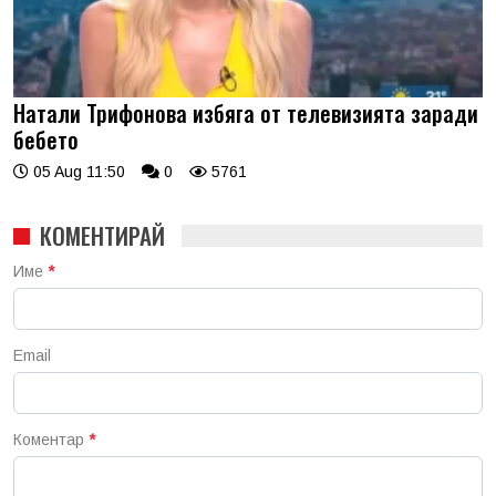
Натали Трифонова избяга от телевизията заради
бебето
05 Aug 11:50
0
5761
КОМЕНТИРАЙ
Име
*
Email
Коментар
*