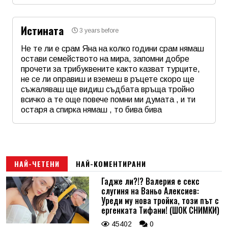
Коментар
*
Истината
3 years before
Email
Не те ли е срам Яна на колко години срам нямаш
остави семейството на мира, запомни добре
прочети за трибуквените както казват турците,
Коментар
*
не се ли оправиш и вземеш в ръцете скоро ще
съжаляваш ще видиш съдбата връща тройно
всичко а те още повече помни ми думата , и ти
остаря а спирка нямаш , то бива бива
Име
*
Email
НАЙ-ЧЕТЕНИ
НАЙ-КОМЕНТИРАНИ
Гадже ли?!? Валерия е секс
слугиня на Ваньо Алексиев:
Коментар
*
Уреди му нова тройка, този път с
ергенката Тифани! (ШОК СНИМКИ)
45402
0