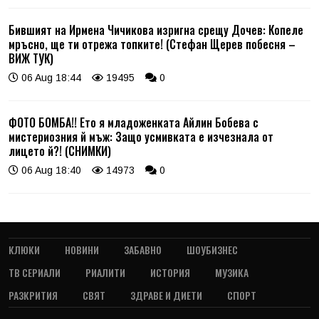
Бившият на Ирмена Чичикова изригна срещу Дочев: Копеле
мръсно, ще ти отрежа топките! (Стефан Щерев побесня –
ВИЖ ТУК)
06 Aug 18:44
19495
0
ФОТО БОМБА!! Ето я младоженката Айлин Бобева с
мистериозния й мъж: Защо усмивката е изчезнала от
лицето й?! (СНИМКИ)
06 Aug 18:40
14973
0
КЛЮКИ
НОВИНИ
ЗАБАВНО
ШОУБИЗНЕС
ТВ СЕРИАЛИ
РИАЛИТИ
ИСТОРИЯ
МУЗИКА
РАЗКРИТИЯ
СВЯТ
ЗДРАВЕ И ДИЕТИ
СПОРТ