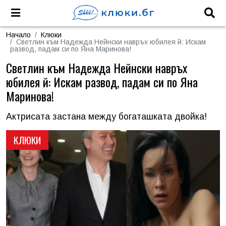
Начало
Клюки
Светлин към Надежда Нейнски навръх юбилея й: Искам
развод, падам си по Яна Маринова!
Светлин към Надежда Нейнски навръх
юбилея й: Искам развод, падам си по Яна
Маринова!
Актрисата застана между богаташката двойка!
КЛЮКИ