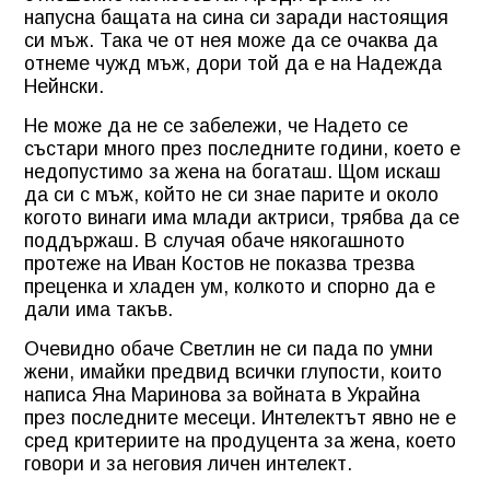
напусна бащата на сина си заради настоящия
си мъж. Така че от нея може да се очаква да
отнеме чужд мъж, дори той да е на Надежда
Нейнски.
Не може да не се забележи, че Надето се
състари много през последните години, което е
недопустимо за жена на богаташ. Щом искаш
да си с мъж, който не си знае парите и около
когото винаги има млади актриси, трябва да се
поддържаш. В случая обаче някогашното
протеже на Иван Костов не показва трезва
преценка и хладен ум, колкото и спорно да е
дали има такъв.
Очевидно обаче Светлин не си пада по умни
жени, имайки предвид всички глупости, които
написа Яна Маринова за войната в Украйна
през последните месеци. Интелектът явно не е
сред критериите на продуцента за жена, което
говори и за неговия личен интелект.