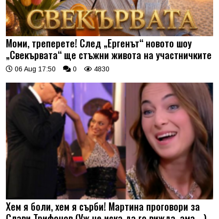
Моми, треперете! След „Ергенът“ новото шоу
„Свекървата“ ще стъжни живота на участничките
06 Aug 17:50
0
4830
Хем я боли, хем я сърби! Мартина проговори за
Слави Трифонов (Уж не иска да го вижда, ама …)