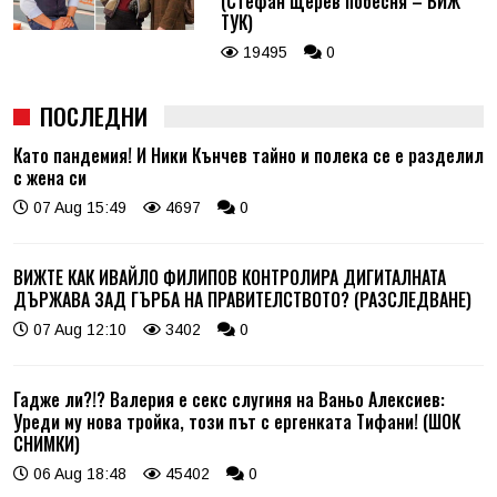
(Стефан Щерев побесня – ВИЖ
ТУК)
19495
0
ПОСЛЕДНИ
Като пандемия! И Ники Кънчев тайно и полека се е разделил
с жена си
07 Aug 15:49
4697
0
ВИЖТЕ КАК ИВАЙЛО ФИЛИПОВ КОНТРОЛИРА ДИГИТАЛНАТА
ДЪРЖАВА ЗАД ГЪРБА НА ПРАВИТЕЛСТВОТО? (РАЗСЛЕДВАНЕ)
07 Aug 12:10
3402
0
Гадже ли?!? Валерия е секс слугиня на Ваньо Алексиев:
Уреди му нова тройка, този път с ергенката Тифани! (ШОК
СНИМКИ)
06 Aug 18:48
45402
0