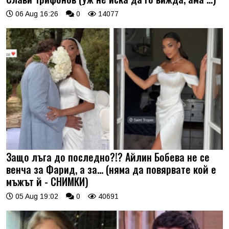
06 Aug 16:26
0
14077
Защо лъга до последно?!? Айлин Бобева не се
венча за Фарид, а за... (няма да повярвате кой е
мъжът й - СНИМКИ)
05 Aug 19:02
0
40691