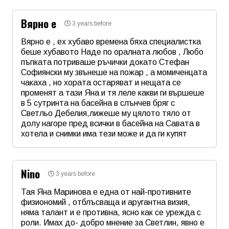
Вярно е
3 years before
Email
Вярно е , ех хубаво времена бяха специалистка
беше хубавото Наде по оралната любов , Любо
пъпката потриваше ръчички докато Стефан
Коментар
*
Софиянски му звънеше на пожар , а момиченцата
чакаха , но хората остаряват и нещата се
променят а тази Яна и тя леле какви ги вършеше
в 5 сутринта на басейна в слънчев бряг с
Светльо Дебелия,лижеше му цялото тяло от
долу нагоре пред всички в басейна на Савата в
хотела и снимки има тези може и да ги купят
Име
*
Nino
3 years before
Email
Тая Яна Маринова е една от най-противните
физиономий , отблъсваща и аругантна визия,
няма талант и е противна, ясно как се урежда с
Коментар
*
роли. Имах до- добро мнение за Светлин, явно е