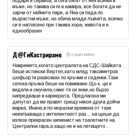
подари и сервиза, а сега бягат от нея всички и
мъже, но такива си ги и намира, все богати да не
харчи от нейните пари, а Яна си пада по
възрастни мъже, но обича млади лъвчета, всичко
си е нагласено при такива хора, живота и е
еднообразен
Име
*
Д@ГиКастрираме
3 years before
Email
Навремето,когато централата на СДС-Шайката
беше истински Вертеп,като млад таксиметров
шофьор ги развозвах по кръчми и седенки.Тази
Коментар
*
селска пръчка беше на повикване.Що к. ци е
видяла и смучала,само тя си знае,но бързо
напредваше в кариерата. Предлагаха ми
депутат да ме правят срещу някоя друга дойче
марка. Иначе,в по-морални времена от тази
неизпъкваща с интелентност раз... на щеше да
излезе прекрасен хигиенист на тоалетните на
Централна гара,а защо не и на летището .
Име
*