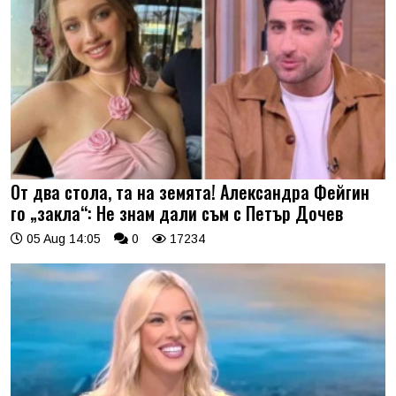
От два стола, та на земята! Александра Фейгин
го „закла“: Не знам дали съм с Петър Дочев
05 Aug 14:05
0
17234