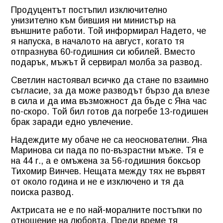
Продуцентът постъпил изключително
унизително към бившия ни министър на
външните работи. Той информирал Надето, че
я напуска, в началото на август, когато тя
отпразнува 60-годишния си юбилей. Вместо
подарък, мъжът й сервирал молба за развод.
Светлин настоявал всичко да стане по взаимно
съгласие, за да може разводът бързо да влезе
в сила и да има възможност да бъде с Яна час
по-скоро. Той бил готов да погребе 13-годишен
брак заради едно увлечение.
Надеждите му обаче не са неоснователни. Яна
Маринова си пада по по-възрастни мъже. Тя е
на 44 г., а е омъжена за 56-годишния боксьор
Тихомир Винчев. Нещата между тях не вървят
от около година и не е изключено и тя да
поиска развод.
Актрисата не е по най-моралните постъпки по
отношение на любовта. Преди време тя