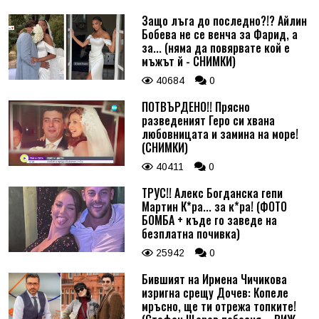
Защо лъга до последно?!? Айлин
Бобева не се венча за Фарид, а
за... (няма да повярвате кой е
мъжът й - СНИМКИ)
40684
0
ПОТВЪРДЕНО!! Прясно
разведеният Геро си хвана
любовницата и замина на море!
(СНИМКИ)
40411
0
ТРУС!! Алекс Богданска гепи
Мартин К*ра... за к*ра! (ФОТО
БОМБА + къде го заведе на
безплатна почивка)
25942
0
Бившият на Ирмена Чичикова
изригна срещу Дочев: Копеле
мръсно, ще ти отрежа топките!