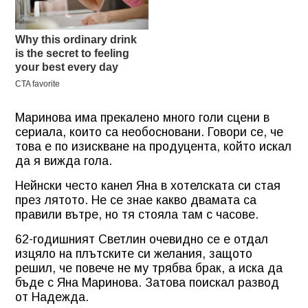
Маринова има прекалено много голи сцени в
сериала, които са необосновани. Говори се, че
това е по изискване на продуцента, който искал
да я вижда гола.
Нейнски често канел Яна в хотелската си стая
през лятото. Не се знае какво двамата са
правили вътре, но тя стояла там с часове.
62-годишният Светлин очевидно се е отдал
изцяло на плътските си желания, защото
решил, че повече не му трябва брак, а иска да
бъде с Яна Маринова. Затова поискал развод
от Надежда.