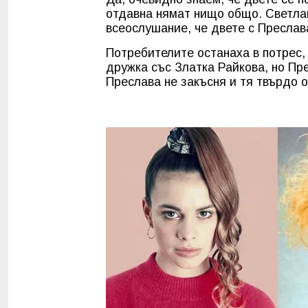
отдавна нямат нищо общо. Светлан
всеослушание, че двете с Преслава
Потребителите останаха в потрес,
дружка със Златка Райкова, но Пре
Преслава не закъсня и тя твърдо 