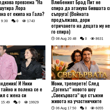
едкова превзема "На
Влюбеният Брад Пит не
 шутира Лора
спира да атакува бившата с
ина от екипа на Гала?
съпруга! (Войната
продължава, дори
 9:30
0
1743
отричането на децата му н
го спира)
08 Aug 20:48
0
8631
андемия! И Ники
Моми, треперете! След
 тайно и полека се е
„Ергенът“ новото шоу
ил с жена си
„Свекървата“ ще стъжни
живота на участничките
 15:49
0
19929
06 Aug 17:50
0
6055