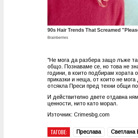
"Не мога да разбера защо лъже та
общо. Познаваме се, но това не зн
години, в които подбирам хората ок
приказки и неща, от които не мога
отсякла Преси пред техни общи по
И действително двете отдавна няма
ценности, нито като морал.
Източник: Crimesbg.com
ТАГОВЕ:
Преслава
Светлана 