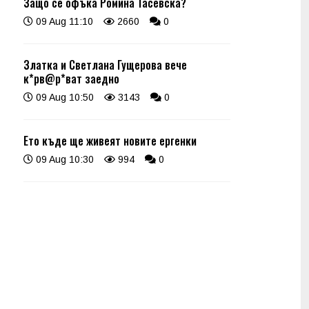
Защо се офъка Ромина Тасевска?
09 Aug 11:10
2660
0
Златка и Светлана Гущерова вече
к*рв@р*ват заедно
09 Aug 10:50
3143
0
Ето къде ще живеят новите ергенки
09 Aug 10:30
994
0