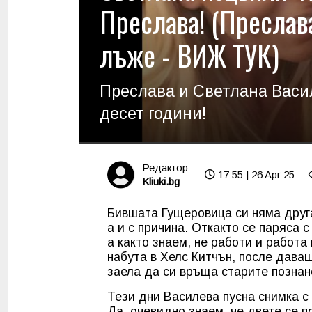
Преслава! (Преслава
лъже - ВИЖ ТУК)
Преслава и Светлана Васи
десет години!
Редактор:
17:55 | 26 Apr 25
Kliuki.bg
Бившата Гущеровица си няма друга
а и с причина. Откакто се паряса 
а както знаем, не работи и работа
набута в Хелс Китчън, после даваш
заела да си връща старите познан
Тези дни Василева пусна снимка с
Да, очевидно знаем, че двете се п