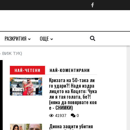
РАЗКРИТИЯ
ОЩЕ
 - ВИЖ ТУК)
НАЙ-ЧЕТЕНИ
НАЙ-КОМЕНТИРАНИ
Кризата на 50-така ли
го удари?! Надя издра
лицето на Коцето: Чука
ли я тая голата, бе?!
(няма да повярвате коя
е - СНИМКИ)
41937
0
Диона защити убития