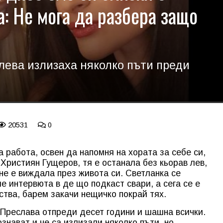
: Не мога да разбера защо
лева излизаха няколко пъти преди
20531
0
 работа, освен да напомня на хората за себе си,
с Християн Гущеров, тя е останала без кьорав лев,
 не е виждала през живота си. Светланка се
е интервюта в де що подкаст свари, а сега се е
ства, барем закачи нещичко покрай тях.
 Преслава отпреди десет години и шашна всички.
ознават и че са излизали няколко пъти, но