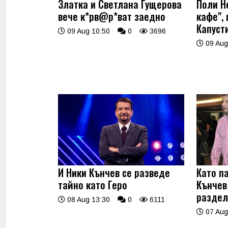
Златка и Светлана Гущерова
Поли Н
вече к*рв@р*ват заедно
кафе",
Капуст
09 Aug 10:50
0
3696
09 Aug
И Ники Кънчев се разведе
Като п
тайно като Геро
Кънчев
раздел
08 Aug 13:30
0
6111
07 Aug