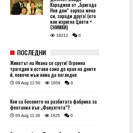
Караджов от „Бригада
Нов дом“ заряза жена
си, заради друга! (ето
как изригна Цвети +
СНИМКИ)
18312
0
ПОСЛЕДНИ
Животът на Ивана се срути! Огромна
трагедия я оставя сама до края на дните
й, повече мъж няма да погледне
09 Aug 12:50
1659
0
Кои са босовете на разбитата фабрика за
фентанил във „Факултета“?
09 Aug 11:30
1925
0