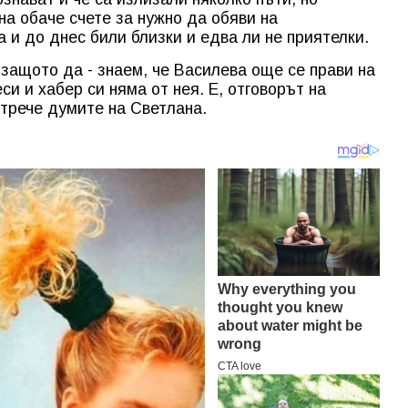
а обаче счете за нужно да обяви на
 и до днес били близки и едва ли не приятелки.
 защото да - знаем, че Василева още се прави на
си и хабер си няма от нея. Е, отговорът на
отрече думите на Светлана.