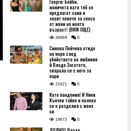
Георги: Бейби,
момичета като теб се
предлагат сами и
знаят повече за секса
от жени на моята
възраст! (ВИЖ ОЩЕ)
36869
0
Симона Пейчева отиде
на море след
убийството на любимия
й Владо Загатото,
скарала се с него за
пари
21021
0
Като пандемия! И Ники
Кънчев тайно и полека
се е разделил с жена
си
19873
0
ДОЛНО!! Владо