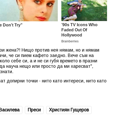
зи жена?! Нищо против нея нямам, но и нямам
ачи, че си пием кафето заедно. Вече съм на
оло себе си, а и не си губя времето в празни
 да науча нещо или просто да ми харесват",
знати.
т допирни точки - нито като интереси, нито като
Василева
Преси
Християн Гущеров