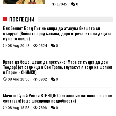
17045
0
ПОСЛЕДНИ
Влюбеният Брад Пит не спира да атакува бившата си
съпруга! (Войната продължава, дори отричането на децата
му не го спира)
08 Aug 20:48
2324
0
Крава да беше, щеше да пресъхне: Мара се съдра да дои
Теодор! (от седмица в Сен Тропе, глупакът я води на шопинг
в Париж - СНИМКИ)
08 Aug 18:56
6902
0
Мачото Сунай Ремзи ВТРЕЩИ: Светлана ме натиска, но аз се
скатавам! (още шокиращи подробности)
08 Aug 18:53
7896
0