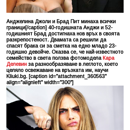
Анджелина Джоли и Брад Пит минаха всички
граници[/caption] 40-годишната Анджи и 52-
годишният Брад достигнаха нов връх в своята
разкрепостеност. Двамата са решили да
спасят брака си за сметка на едно младо 23-
годишно девойче. Оказва се, че най-известното
семейство в света ползва фотомодела
Кара
Делевин
за разнообразяване в леглото, което
целяло освежаване на връзката им, научи
Kliuki.bg
. [caption id="attachment_360563"
align="alignleft" width="300"]