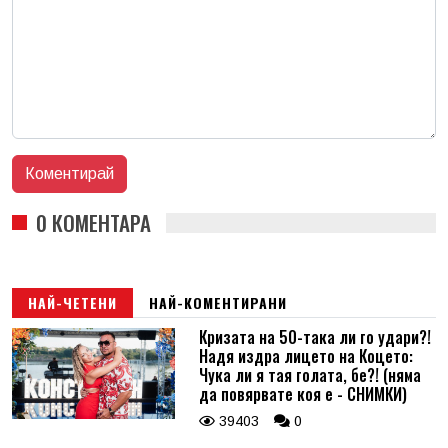
0 КОМЕНТАРА
НАЙ-ЧЕТЕНИ
НАЙ-КОМЕНТИРАНИ
Кризата на 50-така ли го удари?!
Надя издра лицето на Коцето:
Чука ли я тая голата, бе?! (няма
да повярвате коя е - СНИМКИ)
39403
0