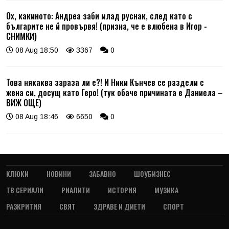
Ох, какиното: Андреа заби млад руснак, след като с
българите не й провървя! (призна, че е влюбена в Игор -
СНИМКИ)
08 Aug 18:50
3367
0
Това някаква зараза ли е?! И Ники Кънчев се раздели с
жена си, досущ като Геро! (тук обаче причината е Даниела –
ВИЖ ОЩЕ)
08 Aug 18:46
6650
0
КЛЮКИ
НОВИНИ
ЗАБАВНО
ШОУБИЗНЕС
ТВ СЕРИАЛИ
РИАЛИТИ
ИСТОРИЯ
МУЗИКА
РАЗКРИТИЯ
СВЯТ
ЗДРАВЕ И ДИЕТИ
СПОРТ