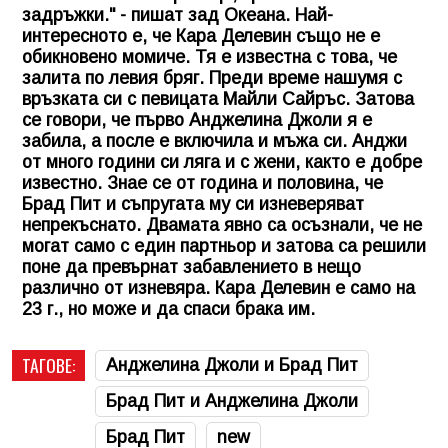
задръжки." - пишат зад Океана. Най-
интересното е, че Кара Делевин също не е
обикновено момиче. Тя е известна с това, че
залита по левия бряг. Преди време нашумя с
връзката си с певицата Майли Сайръс. Затова
се говори, че първо Анджелина Джоли я е
забила, а после е включила и мъжа си. Анджи
от много години си ляга и с жени, както е добре
известно. Знае се от година и половина, че
Брад Пит и съпругата му си изневеряват
непрекъснато. Двамата явно са осъзнали, че не
могат само с един партньор и затова са решили
поне да превърнат забавлението в нещо
различно от изневяра. Кара Делевин е само на
23 г., но може и да спаси брака им.
ТАГОВЕ:
Анджелина Джоли и Брад Пит
Брад Пит и Анджелина Джоли
Брад Пит
new