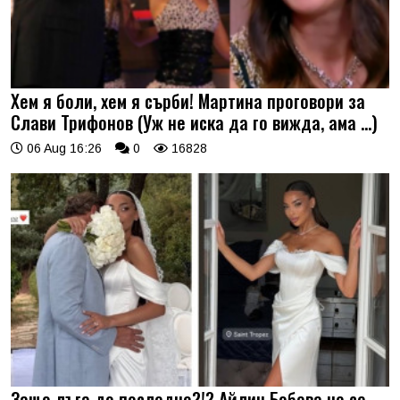
Хем я боли, хем я сърби! Мартина проговори за
Слави Трифонов (Уж не иска да го вижда, ама …)
06 Aug 16:26
0
16828
Защо лъга до последно?!? Айлин Бобева не се