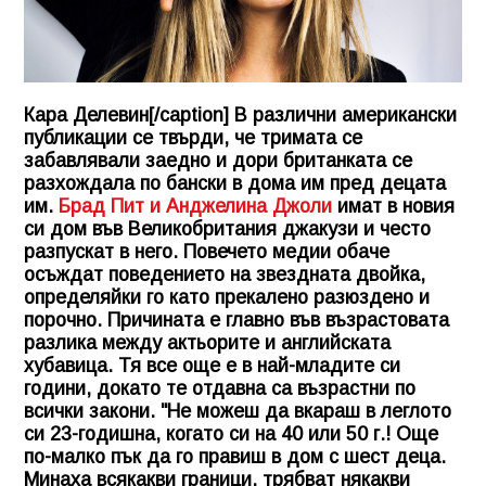
Кара Делевин[/caption] В различни американски
публикации се твърди, че тримата се
забавлявали заедно и дори британката се
разхождала по бански в дома им пред децата
им.
Брад Пит и Анджелина Джоли
имат в новия
си дом във Великобритания джакузи и често
разпускат в него. Повечето медии обаче
осъждат поведението на звездната двойка,
определяйки го като прекалено разюздено и
порочно. Причината е главно във възрастовата
разлика между актьорите и английската
хубавица. Тя все още е в най-младите си
години, докато те отдавна са възрастни по
всички закони. "Не можеш да вкараш в леглото
си 23-годишна, когато си на 40 или 50 г.! Още
по-малко пък да го правиш в дом с шест деца.
Минаха всякакви граници, трябват някакви