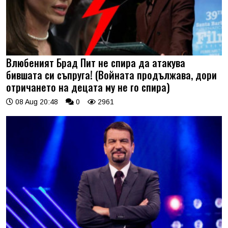
Влюбеният Брад Пит не спира да атакува
бившата си съпруга! (Войната продължава, дори
отричането на децата му не го спира)
08 Aug 20:48
0
2961