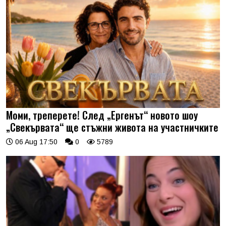
Моми, треперете! След „Ергенът“ новото шоу
„Свекървата“ ще стъжни живота на участничките
06 Aug 17:50
0
5789