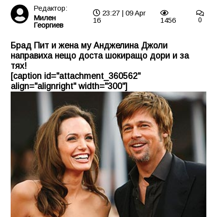
Редактор:
23:27 | 09 Apr
Милен
16
1456
0
Георгиев
Брад Пит и жена му Анджелина Джоли
направиха нещо доста шокиращо дори и за
тях!
[caption id="attachment_360562"
align="alignright" width="300"]