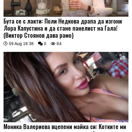
Бута се с лакти: Поли Недкова драпа да изгони
Лора Капустина и да стане панелист на Гала!
(Виктор Стоянов дава рамо)
09 Aug 18:38
0
84
Моника Валериева вцепени майка си: Котките ми