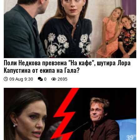
Поли Недкова превзема "На кафе", шутира Лора
Капустина от екипа на Гала?
09 Aug 9:30
0
2695