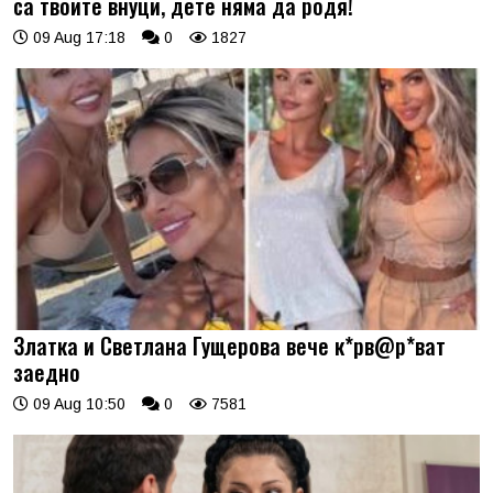
са твоите внуци, дете няма да родя!
09 Aug 17:18
0
1827
Златка и Светлана Гущерова вече к*рв@р*ват
заедно
09 Aug 10:50
0
7581