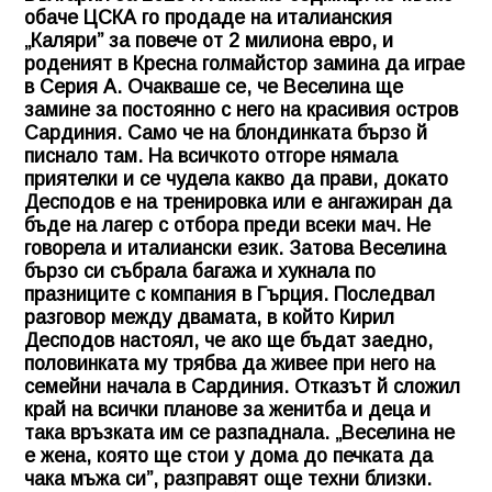
обаче ЦСКА го продаде на италианския
„Каляри” за повече от 2 милиона евро, и
роденият в Кресна голмайстор замина да играе
в Серия А. Очакваше се, че Веселина ще
замине за постоянно с него на красивия остров
Сардиния. Само че на блондинката бързо й
писнало там. На всичкото отгоре нямала
приятелки и се чудела какво да прави, докато
Десподов е на тренировка или е ангажиран да
бъде на лагер с отбора преди всеки мач. Не
говорела и италиански език. Затова Веселина
бързо си събрала багажа и хукнала по
празниците с компания в Гърция. Последвал
разговор между двамата, в който Кирил
Десподов настоял, че ако ще бъдат заедно,
половинката му трябва да живее при него на
семейни начала в Сардиния. Отказът й сложил
край на всички планове за женитба и деца и
така връзката им се разпаднала. „Веселина не
е жена, която ще стои у дома до печката да
чака мъжа си”, разправят още техни близки.