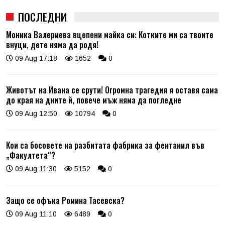
ПОСЛЕДНИ
Моника Валериева вцепени майка си: Котките ми са твоите
внуци, дете няма да родя!
09 Aug 17:18
1652
0
Животът на Ивана се срути! Огромна трагедия я оставя сама
до края на дните й, повече мъж няма да погледне
09 Aug 12:50
10794
0
Кои са босовете на разбитата фабрика за фентанил във
„Факултета“?
09 Aug 11:30
5152
0
Защо се офъка Ромина Тасевска?
09 Aug 11:10
6489
0