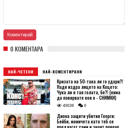
0 КОМЕНТАРА
НАЙ-ЧЕТЕНИ
НАЙ-КОМЕНТИРАНИ
Кризата на 50-така ли го удари?!
Надя издра лицето на Коцето:
Чука ли я тая голата, бе?! (няма
да повярвате коя е - СНИМКИ)
43036
0
Диона защити убития Георги:
Бейби, момичета като теб се
предлагат сами и знаят повече