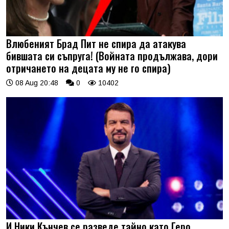
Влюбеният Брад Пит не спира да атакува
бившата си съпруга! (Войната продължава, дори
отричането на децата му не го спира)
08 Aug 20:48
0
10402
И Ники Кънчев се разведе тайно като Геро