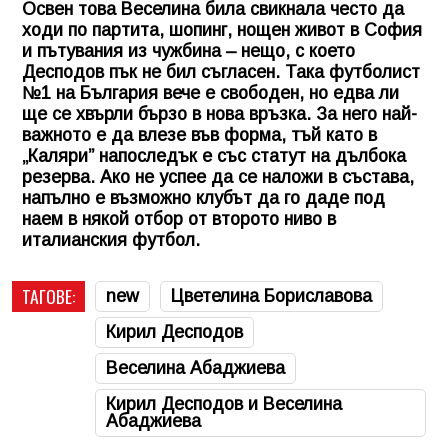
Освен това Веселина била свикнала често да
ходи по партита, шопинг, нощен живот в София
и пътувания из чужбина – нещо, с което
Десподов пък не бил съгласен. Така футболист
№1 на България вече е свободен, но едва ли
ще се хвърли бързо в нова връзка. За него най-
важното е да влезе във форма, тъй като в
„Каляри” напоследък е със статут на дълбока
резерва. Ако не успее да се наложи в състава,
напълно е възможно клубът да го даде под
наем в някой отбор от второто ниво в
италианския футбол.
ТАГОВЕ:
new
Цветелина Бориславова
Кирил Десподов
Веселина Абаджиева
Кирил Десподов и Веселина
Абаджиева