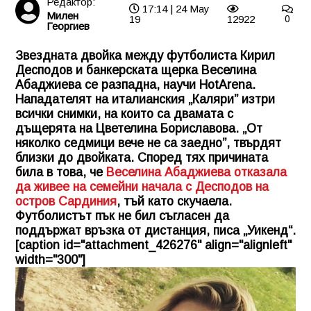
Редактор:
17:14 | 24 May
Милен
19
12922
0
Георгиев
Звездната двойка между футболиста Кирил
Десподов и банкерската щерка Веселина
Абаджиева се разпадна, научи HotArena.
Нападателят на италианския „Каляри” изтри
всички снимки, на които са двамата с
дъщерята на Цветелина Бориславова. „От
няколко седмици вече не са заедно”, твърдят
близки до двойката. Според тях причината
била в това, че
Веселина Абаджиева отказала
да живее на семейни начала с Десподов на
остров Сардиния
, тъй като скучаела.
Футболистът пък не бил съгласен да
поддържат връзка от дистанция, писа „Уикенд“.
[caption id="attachment_426276" align="alignleft"
width="300"]