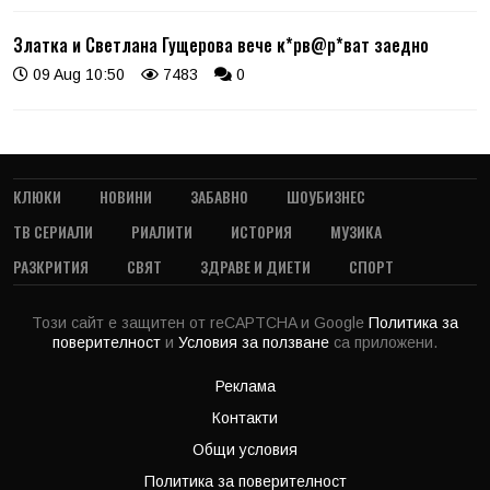
Златка и Светлана Гущерова вече к*рв@р*ват заедно
09 Aug 10:50
7483
0
КЛЮКИ
НОВИНИ
ЗАБАВНО
ШОУБИЗНЕС
ТВ СЕРИАЛИ
РИАЛИТИ
ИСТОРИЯ
МУЗИКА
РАЗКРИТИЯ
СВЯТ
ЗДРАВЕ И ДИЕТИ
СПОРТ
Този сайт е защитен от reCAPTCHA и Google
Политика за
поверителност
и
Условия за ползване
са приложени.
Реклама
Контакти
Общи условия
Политика за поверителност