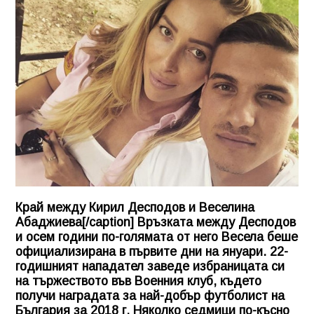
Край между Кирил Десподов и Веселина
Абаджиева[/caption] Връзката между Десподов
и осем години по-голямата от него Весела беше
официализирана в първите дни на януари. 22-
годишният нападател заведе избраницата си
на тържеството във Военния клуб, където
получи наградата за най-добър футболист на
България за 2018 г. Няколко седмици по-късно