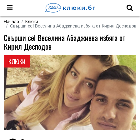
Начало
Клюки
Свърши се! Веселина Абаджиева избяга от Кирил Десподов
Свърши се! Веселина Абаджиева избяга от
Кирил Десподов
КЛЮКИ