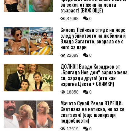
за секса от жени на моята
възраст! (ВИЖ ОЩЕ)
37688
0
Симона Пейчева отиде на море
след убийството на любимия й
Владо Загатото, скарала се с
него за пари
22099
0
ДОЛНО!! Владо Караджов от
„Бригада Нов дом“ заряза жена
си, заради друга! (ето как
изригна Цвети + СНИМКИ)
18858
0
Мачото Сунай Ремзи ВТРЕЩИ:
Светлана ме натиска, но аз се
скатавам! (още шокиращи
подробности)
17619
0