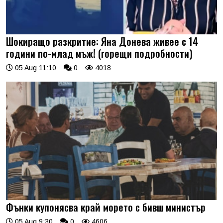
Шокиращо разкритие: Яна Донева живее с 14
години по-млад мъж! (горещи подробности)
05 Aug 11:10
0
4018
Фънки купонясва край морето с бивш министър
05 Aug 9:30
0
4606