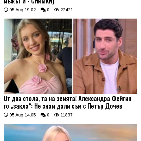
мъжът й - СНИМКИ)
05 Aug 19:02
0
22421
От два стола, та на земята! Александра Фейгин
го „закла“: Не знам дали съм с Петър Дочев
05 Aug 14:05
0
11837