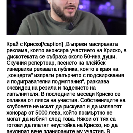
Край с Криско[/caption] „Въпреки масираната
реклама, която анонсира участието на Криско, в
дискотеката се събраха около 50-ина души.
Скучния репертоар, пеенето на плейбек
изнервиха рехавата публика, която в края на
„концерта“ изпрати рапърчето с подсвирквания
и подигравателни подмятания“, разказва
очевидец на резила и падението на
изпълнителя. В последните месеци Криско се
оплаква от липса на участия. Собствениците на
клубовете не искат да рискуват и да изплатят
хонорар от 5000 лева, който посмъртно не
могат да избият след това. Някои от тях са
готови да платят неустойка на Криско, но да
анулират вече планираните му участия. В