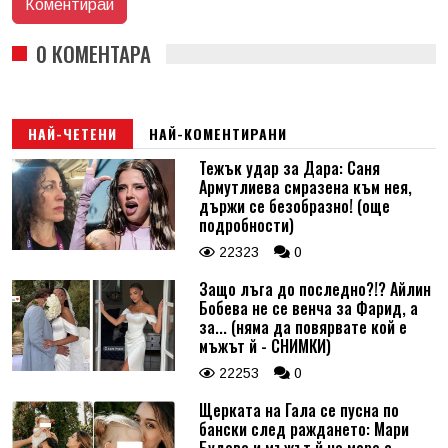
0 КОМЕНТАРА
НАЙ-ЧЕТЕНИ
НАЙ-КОМЕНТИРАНИ
Тежък удар за Дара: Саня
Армутлиева смразена към нея,
държи се безобразно! (още
подробности)
22323
0
Защо лъга до последно?!? Айлин
Бобева не се венча за Фарид, а
за... (няма да повярвате кой е
мъжът й - СНИМКИ)
22253
0
Щерката на Гала се пусна по
бански след раждането: Мари
Будева и мъжът й на море с