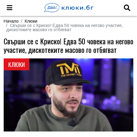
Начало
Клюки
Свърши се с Криско! Едва 50 човека на негово участие,
дискотеките масово го отбягват
Свърши се с Криско! Едва 50 човека на негово
участие, дискотеките масово го отбягват
КЛЮКИ