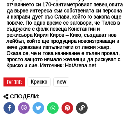
отчаянието си 170-сантиметровият певец опита
да върне интереса към собствената си персона
и направи дует със Слави, който го закопа още
повече. По едно време се заговори, че Тилев в
съдружие с фолк певеца Константин и
режисьора Кирил Киров – Кико, създават нов
лейбъл, който ще продуцира новоизгряващи и
вече доказани изпълнители от лекия жанр.
Оказа се, че и това начинание е пълен провал,
просто защото нямало желаещи да рискуват с
Криско и сие. Източник: HotArena.net
ТАГОВЕ:
Криско
new
СПОДЕЛИ: