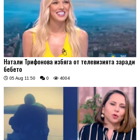
Натали Трифонова избяга от телевизията заради
бебето
05 Aug 11:50
0
4004