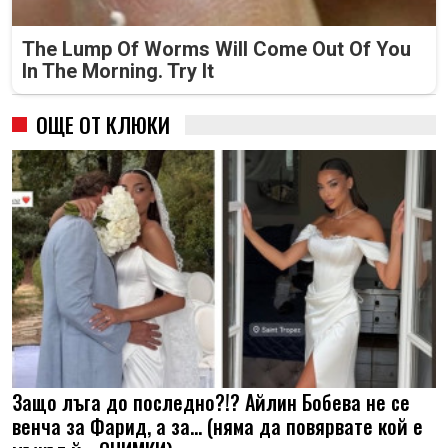
The Lump Of Worms Will Come Out Of You
In The Morning. Try It
ОЩЕ ОТ КЛЮКИ
Защо лъга до последно?!? Айлин Бобева не се
венча за Фарид, а за... (няма да повярвате кой е