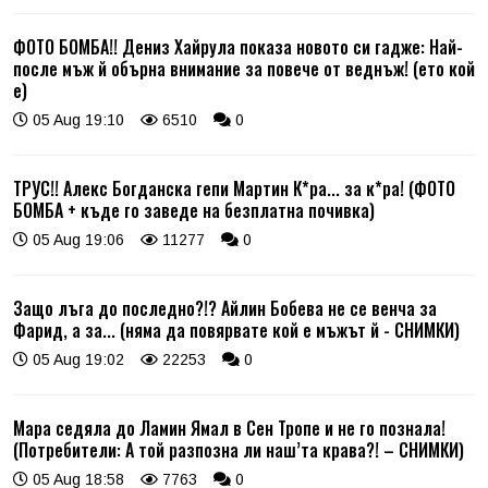
ФОТО БОМБА!! Дениз Хайрула показа новото си гадже: Най-
после мъж й обърна внимание за повече от веднъж! (ето кой
е)
05 Aug 19:10
6510
0
ТРУС!! Алекс Богданска гепи Мартин К*ра... за к*ра! (ФОТО
БОМБА + къде го заведе на безплатна почивка)
05 Aug 19:06
11277
0
Защо лъга до последно?!? Айлин Бобева не се венча за
Фарид, а за... (няма да повярвате кой е мъжът й - СНИМКИ)
05 Aug 19:02
22253
0
Мара седяла до Ламин Ямал в Сен Тропе и не го познала!
(Потребители: А той разпозна ли наш’та крава?! – СНИМКИ)
05 Aug 18:58
7763
0