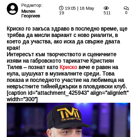
Редактор:
19:05 | 18 May
Милен
19
511
0
Георгиев
Криско го закъса здраво в последно време, ще
трябва да мисли вариант с ново риалити, в
което да участва, ако иска да свърже двата
края!
Интересът към творчеството и сценичните
изяви на габровското тарикатче Кристиян
Тилев – познат като
Криско
вече е равен на
нула, шушукат в музикалните среди. Това
показа и последното участие на любимеца на
невръстните тийнейджърки в пловдивски клуб.
[caption id="attachment_425943" align="alignleft"
width="300"]