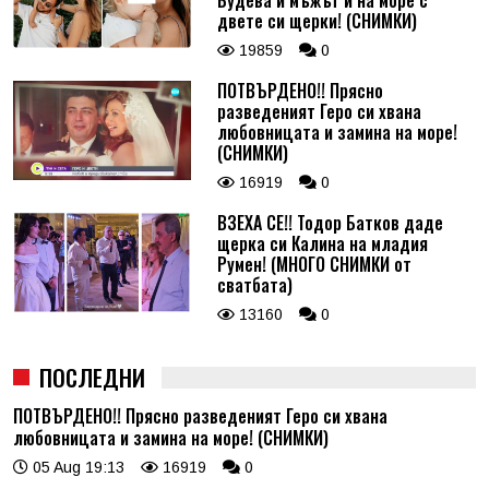
двете си щерки! (СНИМКИ)
19859
0
ПОТВЪРДЕНО!! Прясно
разведеният Геро си хвана
любовницата и замина на море!
(СНИМКИ)
16919
0
ВЗЕХА СЕ!! Тодор Батков даде
щерка си Калина на младия
Румен! (МНОГО СНИМКИ от
сватбата)
13160
0
ПОСЛЕДНИ
ПОТВЪРДЕНО!! Прясно разведеният Геро си хвана
любовницата и замина на море! (СНИМКИ)
05 Aug 19:13
16919
0