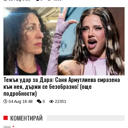
Тежък удар за Дара: Саня Армутлиева смразена
към нея, държи се безобразно! (още
подробности)
04 Aug 18:48
0
22351
КОМЕНТИРАЙ
Име
*