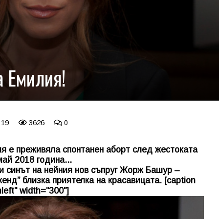
а Емилия!
 19
3626
0
я е преживяла спонтанен аборт след жестоката
ай 2018 година...
и синът на нейния нов съпруг Жорж Башур –
енд” близка приятелка на красавицата. [caption
left" width="300"]