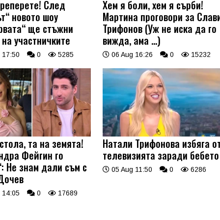
треперете! След
Хем я боли, хем я сърби!
ът“ новото шоу
Мартина проговори за Слав
рвата“ ще стъжни
Трифонов (Уж не иска да го
 на участничките
вижда, ама …)
 17:50
0
5285
06 Aug 16:26
0
15232
стола, та на земята!
Натали Трифонова избяга о
ндра Фейгин го
телевизията заради бебето
: Не знам дали съм с
05 Aug 11:50
0
6286
Дочев
 14:05
0
17689