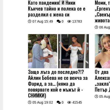
Като пандемия! И Ники
Моми, 
Кънчев тайно и полека се е
„Ерген
разделил с жена си
„Свекъ
живота
07 Aug 15:49
0
13783
06 Aug
Защо лъга до последно?!?
От два 
Айлин Бобева не се венча за
Алекса
Фарид, а за... (няма да
„закла“
повярвате кой е мъжът й -
Петър 
СНИМКИ)
05 Aug
05 Aug 19:02
0
41545