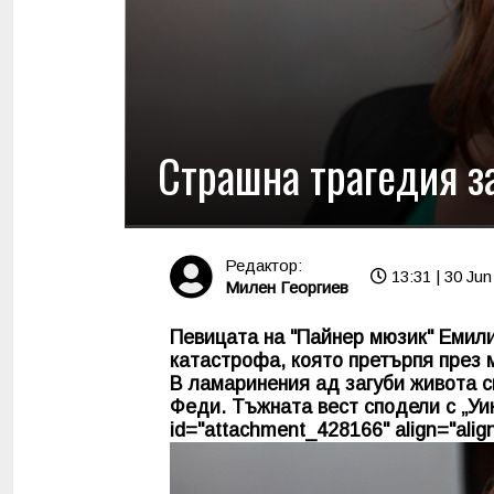
Страшна трагедия з
Редактор:
13:31 | 30 Jun
Милен Георгиев
Певицата на "Пайнер мюзик" Емили
катастрофа, която претърпя през м
В ламаринения ад загуби живота с
Феди. Тъжната вест сподели с „Уик
id="attachment_428166" align="align