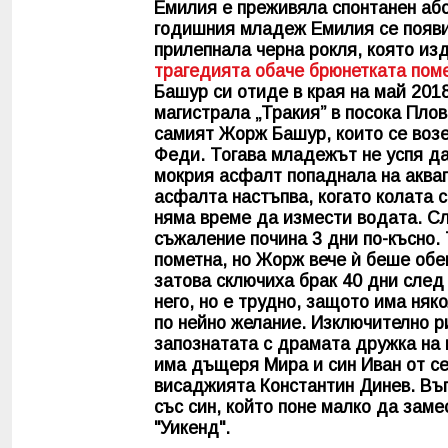
Емилия е преживяла спонтанен абор
годишния младеж Емилия се появи
прилепнала черна рокля, която и
трагедията обаче брюнетката пом
Башур си отиде в края на май 2018
магистрала „Тракия” в посока Плов
самият Жорж Башур, които се возе
Феди. Тогава младежът не успя да
мокрия асфалт попаднала на аквап
асфалта настъпва, когато колата с
няма време да измести водата. Сл
съжаление почина 3 дни по-късно. 
пометна, но Жорж вече ѝ беше обе
затова сключиха брак 40 дни след 
него, но е трудно, защото има няк
по нейно желание. Изключително р
запознатата с драмата дружка на 
има дъщеря Мира и син Иван от с
висаджията Константин Динев. Въ
със син, който поне малко да зам
"Уикенд".