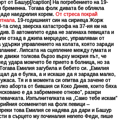
т от Башур[/caption] На погребението на 19-
 бременна. Тогава фолк дивата бе облякла
здаде наедрелия корем.
От стреса покрай
етнала
. 19-годишният син на сириеца Жорж
-та след зверска катастрофа на 37-ия км на
див. В автомелето едва не загинаха певицата и
ли отзад в джипа мерцедес, управляван от
 удържи управлението на колата, която заради
ланинг. Липсата на сцепление между гумата и
е движи толкова бързо върху мокрия път, че
ед удара момчето бе прието в болница, но за
Тогава Емилия загубила и бебето си. „Емилия
щал да е булка, а и искаше да я зарадва малко,
ужаса. Тя и в момента си опитва да зачене от
олко аборта от бившия си Коко Динев, които бяха
исковано е да забременее отново”, разкри
певачката. Изпълнителката на „Само тебе искам”
ерийния осеменител на фолк певици –
преки това Емилия се надява да дари и Башур
ести в сърцето му починалия нелепо Феди, пише