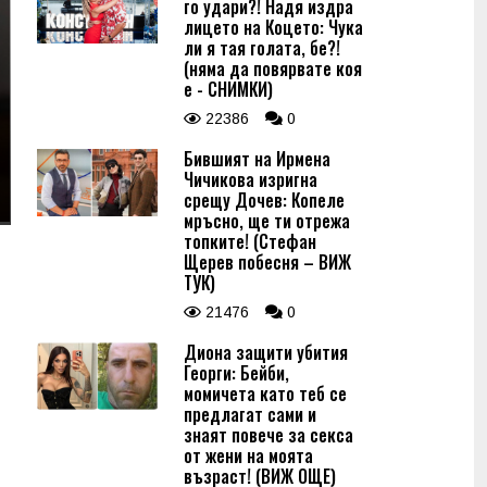
го удари?! Надя издра
лицето на Коцето: Чука
ли я тая голата, бе?!
(няма да повярвате коя
е - СНИМКИ)
22386
0
Бившият на Ирмена
Чичикова изригна
срещу Дочев: Копеле
мръсно, ще ти отрежа
топките! (Стефан
Щерев побесня – ВИЖ
ТУК)
21476
0
Диона защити убития
Георги: Бейби,
момичета като теб се
предлагат сами и
знаят повече за секса
от жени на моята
възраст! (ВИЖ ОЩЕ)