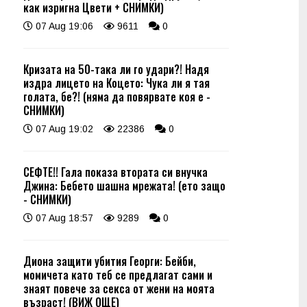
как изригна Цвети + СНИМКИ)
07 Aug 19:06
9611
0
Кризата на 50-така ли го удари?! Надя
издра лицето на Коцето: Чука ли я тая
голата, бе?! (няма да повярвате коя е -
СНИМКИ)
07 Aug 19:02
22386
0
СЕФТЕ!! Гала показа втората си внучка
Джина: Бебето шашна мрежата! (ето защо
- СНИМКИ)
07 Aug 18:57
9289
0
Диона защити убития Георги: Бейби,
момичета като теб се предлагат сами и
знаят повече за секса от жени на моята
възраст! (ВИЖ ОЩЕ)