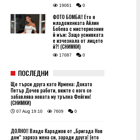
19061
0
ФОТО БОМБА!! Ето я
младоженката Айлин
Бобева с мистериозния
й мъж: Защо усмивката
е изчезнала от лицето
й?! (СНИМКИ)
17087
0
ПОСЛЕДНИ
Ще търси друга като Ирмена: Докато
Петър Дочев работи, вижте с кого се
забавлява новата му тръпка Фейгин!
(СНИМКИ)
07 Aug 19:10
7609
0
ДОЛНО!! Владо Караджов от „Бригада Нов
дом“ заряза жена си, заради друга! (ето