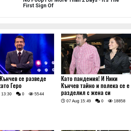
First Sign Of
 Кънчев се разведе
Като пандемия! И Ники
като Геро
Кънчев тайно и полека се е
разделил с жена си
 13:30
0
5544
07 Aug 15:49
0
18858