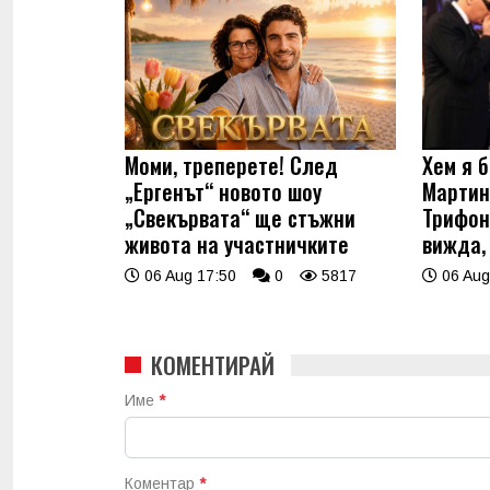
Моми, треперете! След
Хем я б
„Ергенът“ новото шоу
Мартин
„Свекървата“ ще стъжни
Трифон
живота на участничките
вижда,
06 Aug 17:50
0
5817
06 Aug
КОМЕНТИРАЙ
Име
*
Коментар
*