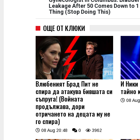
Leakage After 50 Comes Down to 1
Thing (Stop Doing This)
ОЩЕ ОТ КЛЮКИ
Влюбеният Брад Пит не
И Ники
спира да атакува бившата си
тайно 
съпруга! (Войната
08 Aug
продължава, дори
отричането на децата му не
го спира)
08 Aug 20:48
0
3962