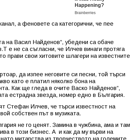
 канал, а феновете са категорични, че пее
га на Васил Найденов“, убедени са обаче
Т е не са съгласни, че Илчев винаги протяга
ато прави свои хитовите шлагери на известните
ртоар, да изпее неговите си песни, той търси
кво като е платил няколко бона на
нта. Как ще гледа в очите Васко Найденов“,
ата естрадна звезда, номер едно в България.
ят Стефан Илчев, че търси известност на
свой собствен път в музиката.
лгария не го ценят. Замина в чужбина, ама и там
ива в този бизнес. А
и как да му върви на
снато митарства из творчеството на големите