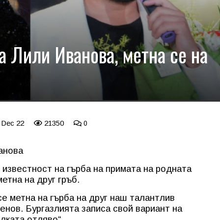
а Лили Иванова, метна се на
 Dec 22
21350
0
анова
 известност на гърба на примата на родната
етна на друг гръб.
се метна на гърба на друг наш талантлив
енов. Бургазлията записа свой вариант на
лката отляво“.