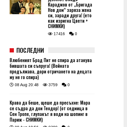
Караджов от „Бригада
Нов дом“ заряза жена
си, заради друга! (ето
как изригна Цвети +
СНИМКИ)
17416
0
ПОСЛЕДНИ
Влюбеният Брад Пит не спира да атакува
бившата си съпруга! (Войната
продължава, дори отричането на децата
му не го спира)
08 Aug 20:48
3759
0
Крава да беше, щеше да пресъхне: Мара
се съдра да дои Теодор! (от седмица в
Сен Тропе, глупакът я води на шопинг в
Париж - СНИМКИ)