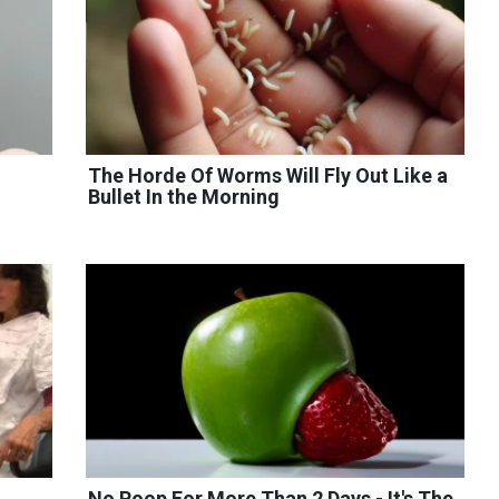
The Horde Of Worms Will Fly Out Like a
Bullet In the Morning
No Poop For More Than 2 Days - It's The