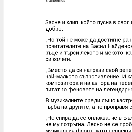
Засне и клип, който пусна в своя
добре.
„Но той не може да достигне ран
почитателите на Васил Найденов.
ръце и търси лекото и мекото, к
си колеги.
„Вместо да си направи свой репе
най-малкото съпротивление. И ка
композитора и на автора на песе
питат го феновете на легендарн
В музикалните среди също кастр
гърба на другите, а не проправя 
„Не спира да се оплаква, че в Бъ
не му потръгна. Лесно не се проб
музикалния фронт, като непрекъ