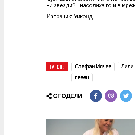
ни звезди?“, насолиха го и в мре
Източник: Уикенд
ТАГОВЕ:
Стефан Илчев
Лили
певец
СПОДЕЛИ: