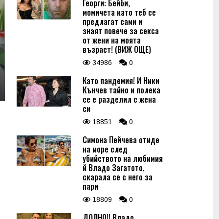
Георги: Бейби,
момичета като теб се
предлагат сами и
знаят повече за секса
от жени на моята
възраст! (ВИЖ ОЩЕ)
34986
0
Като пандемия! И Ники
Кънчев тайно и полека
се е разделил с жена
си
18851
0
Симона Пейчева отиде
на море след
убийството на любимия
й Владо Загатото,
скарала се с него за
пари
18809
0
ДОЛНО!! Владо