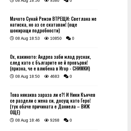
08 Aug 18:56
9380
0
Мачото Сунай Ремзи ВТРЕЩИ: Светлана ме
натиска, но аз се скатавам! (още
шокиращи подробности)
08 Aug 18:53
10850
0
Ох, какиното: Андреа заби млад руснак,
след като с българите не й провървя!
(призна, че е влюбена в Игор - СНИМКИ)
08 Aug 18:50
4683
0
Това някаква зараза ли е?! И Ники Кънчев
се раздели с жена си, досущ като Геро!
(тук обаче причината е Даниела – ВИЖ
ОЩЕ)
08 Aug 18:46
9268
0