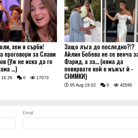
оли, хем я сърби!
Защо лъга до последно?!?
а проговори за Слави
Айлин Бобева не се венча з
ов (Уж не иска да го
Фарид, а за... (няма да
 ама …)
повярвате кой е мъжът й -
СНИМКИ)
 16:26
0
17073
05 Aug 19:02
0
42595
Email