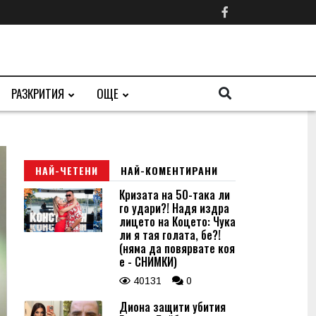
РАЗКРИТИЯ
ОЩЕ
НАЙ-ЧЕТЕНИ
НАЙ-КОМЕНТИРАНИ
Кризата на 50-така ли
го удари?! Надя издра
лицето на Коцето: Чука
ли я тая голата, бе?!
(няма да повярвате коя
е - СНИМКИ)
40131
0
Диона защити убития