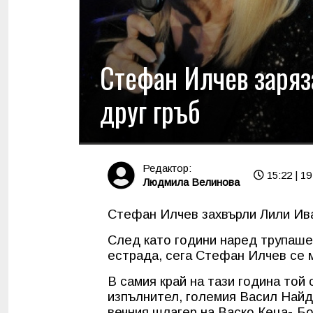
Стефан Илчев заряз
друг гръб
Редактор:
15:22 | 19
Людмила Велинова
Стефан Илчев захвърли Лили Ив
След като години наред трупаше
естрада, сега Стефан Илчев се м
В самия край на тази година той 
изпълнител, големия Васил Найд
вечния шлагер на Васко Кеца-„Бо