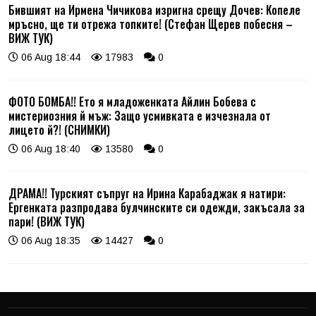
Бившият на Ирмена Чичикова изригна срещу Дочев: Копеле
мръсно, ще ти отрежа топките! (Стефан Щерев побесня –
ВИЖ ТУК)
06 Aug 18:44
17983
0
ФОТО БОМБА!! Ето я младоженката Айлин Бобева с
мистериозния й мъж: Защо усмивката е изчезнала от
лицето й?! (СНИМКИ)
06 Aug 18:40
13580
0
ДРАМА!! Турският съпруг на Ирина Карабаджак я натири:
Ергенката разпродава булчинските си одежди, закъсала за
пари! (ВИЖ ТУК)
06 Aug 18:35
14427
0