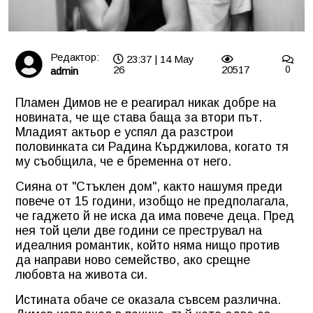
Редактор:
23:37 | 14 May
26
20517
0
admin
Пламен Димов не е реагирал никак добре на
новината, че ще става баща за втори път.
Младият актьор е успял да разстрои
половинката си Радина Кърджилова, когато тя
му съобщила, че е бременна от него.
Сияна от "Стъклен дом", както нашумя преди
повече от 15 години, изобщо не предполагала,
че гаджето й не иска да има повече деца. Пред
нея той цели две години се преструвал на
идеалния романтик, който няма нищо против
да направи ново семейство, ако срещне
любовта на живота си.
Истината обаче се оказала съвсем различна.