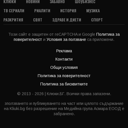
КЛЮКИ
НОВИНИ
ЗАБАВНО
ШОУБИЗНЕС
ТВ СЕРИАЛИ
РИАЛИТИ
ИСТОРИЯ
МУЗИКА
РАЗКРИТИЯ
СВЯТ
ЗДРАВЕ И ДИЕТИ
СПОРТ
Този сайт е защитен от reCAPTCHA и Google
Политика за
поверителност
и
Условия за ползване
са приложени.
Реклама
Контакти
Общи условия
Политика за поверителност
Политика за бисквитките
© 2013 - 2026 | Клюки.БГ. Всички права запазени.
зползването и публикуването на част или цялото съдържание
на Kliuki.bg без разрешение на Медийна група Асмара ЕООД е
забранено.