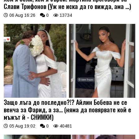
Слави Трифонов (Уж не иска да го вижда, ама …)
06 Aug 16:26
0
13734
Защо лъга до последно?!? Айлин Бобева не се
венча за Фарид, а за... (няма да повярвате кой е
мъжът й - СНИМКИ)
05 Aug 19:02
0
40481