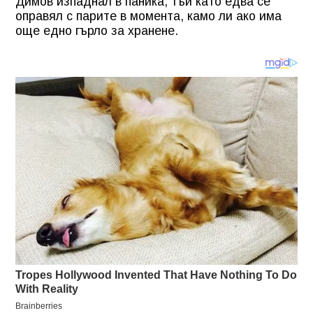
Димов изпаднал в паника, тъй като едва се
оправял с парите в момента, камо ли ако има
още едно гърло за хранене.