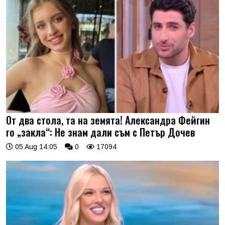
От два стола, та на земята! Александра Фейгин
го „закла“: Не знам дали съм с Петър Дочев
05 Aug 14:05
0
17094