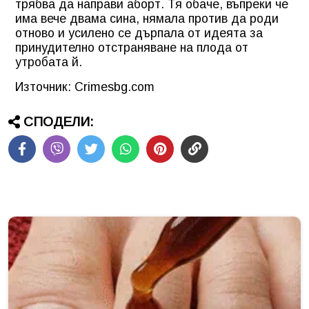
трябва да направи аборт. Тя обаче, въпреки че
има вече двама сина, нямала против да роди
отново и усилено се дърпала от идеята за
принудително отстраняване на плода от
утробата й.
Източник: Crimesbg.com
СПОДЕЛИ: