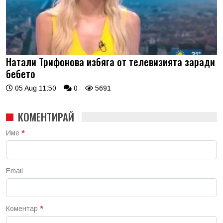
Натали Трифонова избяга от телевизията заради
бебето
05 Aug 11:50
0
5691
КОМЕНТИРАЙ
Име
*
Email
Коментар
*