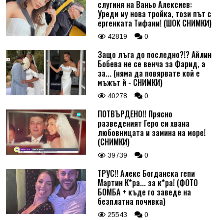
слугиня на Ваньо Алексиев:
Уреди му нова тройка, този път с
ергенката Тифани! (ШОК СНИМКИ)
42819
0
Защо лъга до последно?!? Айлин
Бобева не се венча за Фарид, а
за... (няма да повярвате кой е
мъжът й - СНИМКИ)
40278
0
ПОТВЪРДЕНО!! Прясно
разведеният Геро си хвана
любовницата и замина на море!
(СНИМКИ)
39739
0
ТРУС!! Алекс Богданска гепи
Мартин К*ра... за к*ра! (ФОТО
БОМБА + къде го заведе на
безплатна почивка)
25543
0