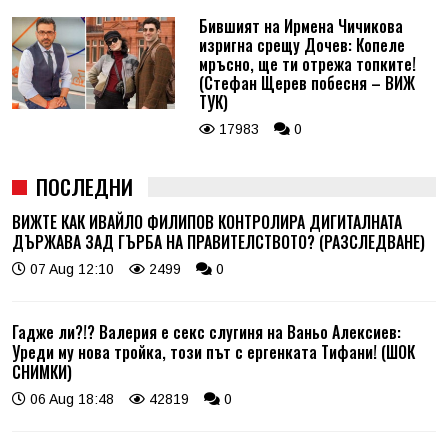
Бившият на Ирмена Чичикова
изригна срещу Дочев: Копеле
мръсно, ще ти отрежа топките!
(Стефан Щерев побесня – ВИЖ
ТУК)
17983
0
ПОСЛЕДНИ
ВИЖТЕ КАК ИВАЙЛО ФИЛИПОВ КОНТРОЛИРА ДИГИТАЛНАТА
ДЪРЖАВА ЗАД ГЪРБА НА ПРАВИТЕЛСТВОТО? (РАЗСЛЕДВАНЕ)
07 Aug 12:10
2499
0
Гадже ли?!? Валерия е секс слугиня на Ваньо Алексиев:
Уреди му нова тройка, този път с ергенката Тифани! (ШОК
СНИМКИ)
06 Aug 18:48
42819
0