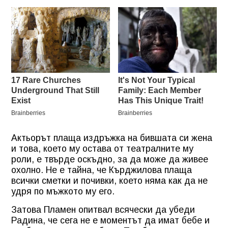
Актьорът плаща издръжка на бившата си жена
и това, което му остава от театралните му
роли, е твърде оскъдно, за да може да живее
охолно. Не е тайна, че Кърджилова плаща
всички сметки и почивки, което няма как да не
удря по мъжкото му его.
Затова Пламен опитвал всячески да убеди
Радина, че сега не е моментът да имат бебе и