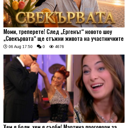
Моми, треперете! След „Ергенът“ новото шоу
„Свекървата“ ще стъжни живота на участничките
06 Aug 17:50
0
4676
Хем я боли, хем я сърби! Мартина проговори за