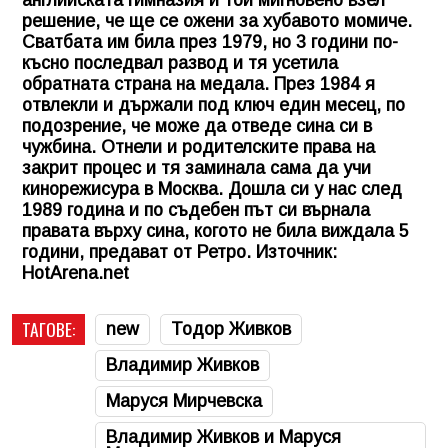
решение, че ще се ожени за хубавото момиче.
Сватбата им била през 1979, но 3 години по-
късно последвал развод и тя усетила
обратната страна на медала. През 1984 я
отвлекли и държали под ключ един месец, по
подозрение, че може да отведе сина си в
чужбина. Отнели и родителските права на
закрит процес и тя заминала сама да учи
кинорежисура в Москва. Дошла си у нас след
1989 година и по съдебен път си върнала
правата върху сина, когото не била виждала 5
години, предават от Ретро. Източник:
HotArena.net
ТАГОВЕ:
new
Тодор Живков
Владимир Живков
Маруся Мирчевска
Владимир Живков и Маруся