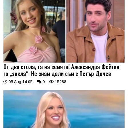
От два стола, та на земята! Александра Фейгин
го „закла“: Не знам дали съм с Петър Дочев
05 Aug 14:05
0
15288