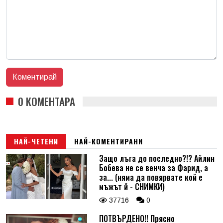
0 КОМЕНТАРА
НАЙ-ЧЕТЕНИ
НАЙ-КОМЕНТИРАНИ
Защо лъга до последно?!? Айлин
Бобева не се венча за Фарид, а
за... (няма да повярвате кой е
мъжът й - СНИМКИ)
37716
0
ПОТВЪРДЕНО!! Прясно