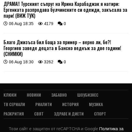
ДРАМА!! Турският съпруг на Ирина Карабаджак я натири:
Ергенката разпродава булчинските си одежди, закъсала за
пари! (ВИЖ ТУК)
06 Aug 18:35
4179
0
Благо Джизъса бил баща за пример – верно ли, бе?!
Георгиев заведе децата в Банско веднъж за две години!
(СНИМКИ)
06 Aug 18:30
3262
0
КЛЮКИ
НОВИНИ
ЗАБАВНО
ШОУБИЗНЕС
ТВ СЕРИАЛИ
РИАЛИТИ
ИСТОРИЯ
МУЗИКА
РАЗКРИТИЯ
СВЯТ
ЗДРАВЕ И ДИЕТИ
СПОРТ
Този сайт е защитен от reCAPTCHA и Google
Политика за