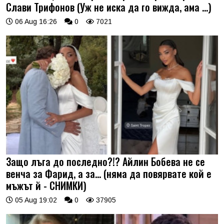
Слави Трифонов (Уж не иска да го вижда, ама …)
06 Aug 16:26
0
7021
Защо лъга до последно?!? Айлин Бобева не се
венча за Фарид, а за... (няма да повярвате кой е
мъжът й - СНИМКИ)
05 Aug 19:02
0
37905