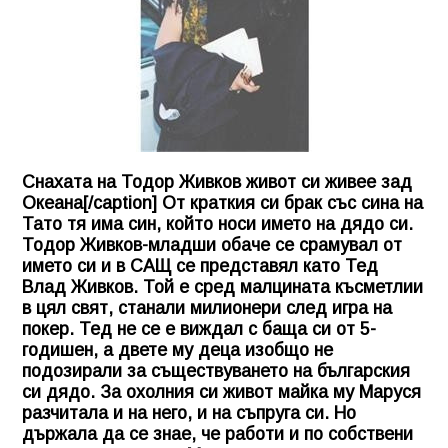
Снахата на Тодор Живков живот си живее зад
Океана[/caption] От краткия си брак със сина на
Тато тя има син, който носи името на дядо си.
Тодор Живков-младши обаче се срамувал от
името си и в САЩ се представял като Тед
Влад Живков. Той е сред малцината късметлии
в цял свят, станали милионери след игра на
покер. Тед не се е виждал с баща си от 5-
годишен, а двете му деца изобщо не
подозирали за съществуването на българския
си дядо. За охолния си живот майка му Маруся
разчитала и на него, и на съпруга си. Но
държала да се знае, че работи и по собствени