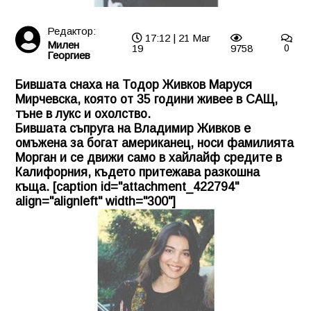
Редактор:
17:12 | 21 Mar
Милен
19
9758
0
Георгиев
Бившата снаха на Тодор Живков Маруся
Мирчевска, която от 35 години живее в САЩ,
тъне в лукс и охолство.
Бившата съпруга на Владимир Живков е
омъжена за богат американец, носи фамилията
Морган и се движи само в хайлайф средите в
Калифорния, където притежава разкошна
къща. [caption id="attachment_422794"
align="alignleft" width="300"]