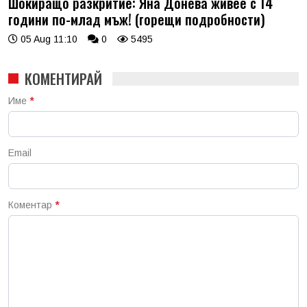
Шокиращо разкритие: Яна Донева живее с 14
години по-млад мъж! (горещи подробности)
05 Aug 11:10
0
5495
КОМЕНТИРАЙ
Име
*
Email
Коментар
*