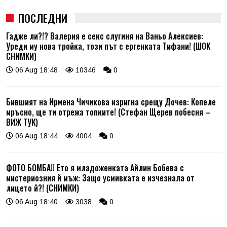
ПОСЛЕДНИ
Гадже ли?!? Валерия е секс слугиня на Ваньо Алексиев:
Уреди му нова тройка, този път с ергенката Тифани! (ШОК
СНИМКИ)
06 Aug 18:48
10346
0
Бившият на Ирмена Чичикова изригна срещу Дочев: Копеле
мръсно, ще ти отрежа топките! (Стефан Щерев побесня –
ВИЖ ТУК)
06 Aug 18:44
4004
0
ФОТО БОМБА!! Ето я младоженката Айлин Бобева с
мистериозния й мъж: Защо усмивката е изчезнала от
лицето й?! (СНИМКИ)
06 Aug 18:40
3038
0