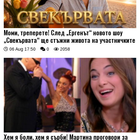
Моми, треперете! След „Ергенът“ новото шоу
„Свекървата“ ще стъжни живота на участничките
06 Aug 17:50
0
2058
Хем я боли, хем я сърби! Мартина проговори за