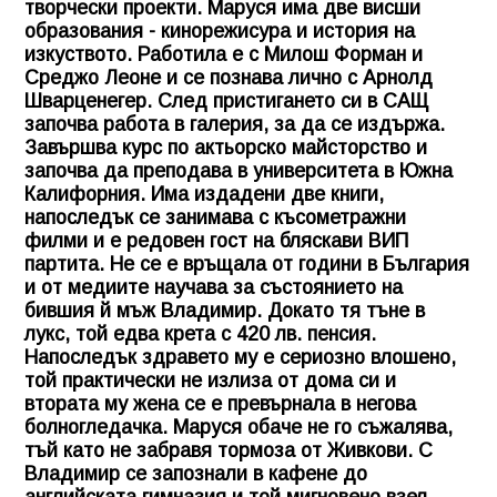
творчески проекти. Маруся има две висши
образования - кинорежисура и история на
изкуството. Работила е с Милош Форман и
Среджо Леоне и се познава лично с Арнолд
Шварценегер. След пристигането си в САЩ
започва работа в галерия, за да се издържа.
Завършва курс по актьорско майсторство и
започва да преподава в университета в Южна
Калифорния. Има издадени две книги,
напоследък се занимава с късометражни
филми и е редовен гост на бляскави ВИП
партита. Не се е връщала от години в България
и от медиите научава за състоянието на
бившия й мъж Владимир. Докато тя тъне в
лукс, той едва крета с 420 лв. пенсия.
Напоследък здравето му е сериозно влошено,
той практически не излиза от дома си и
втората му жена се е превърнала в негова
болногледачка. Маруся обаче не го съжалява,
тъй като не забравя тормоза от Живкови. С
Владимир се запознали в кафене до
английската гимназия и той мигновено взел