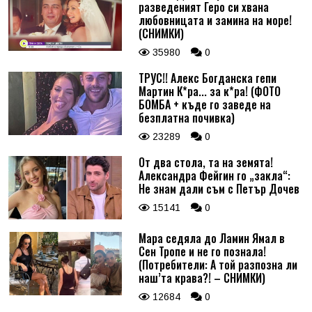
разведеният Геро си хвана
любовницата и замина на море!
(СНИМКИ)
35980
0
ТРУС!! Алекс Богданска гепи
Мартин К*ра... за к*ра! (ФОТО
БОМБА + къде го заведе на
безплатна почивка)
23289
0
От два стола, та на земята!
Александра Фейгин го „закла“:
Не знам дали съм с Петър Дочев
15141
0
Мара седяла до Ламин Ямал в
Сен Тропе и не го познала!
(Потребители: А той разпозна ли
наш’та крава?! – СНИМКИ)
12684
0