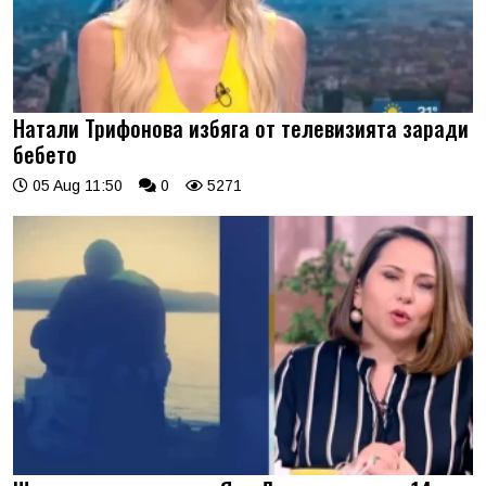
Натали Трифонова избяга от телевизията заради
бебето
05 Aug 11:50
0
5271