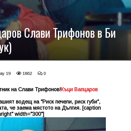
аров Слави Трифонов в Би
ук)
May 19
1862
0
тник на Слави Трифонов!
Къци Вапцаров
шият водещ на "Риск печели, риск губи",
а, че заема мястото на Дългия. [caption
right" width="300"]