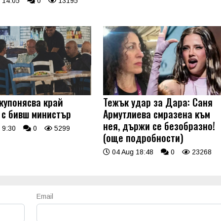
 14:05
0
13195
купонясва край
Тежък удар за Дара: Саня
 с бивш министър
Армутлиева смразена към
нея, държи се безобразно!
 9:30
0
5299
(още подробности)
04 Aug 18:48
0
23268
Email