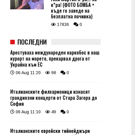
к*ра! (ФОТО БОМБА +
къде го заведе на
безплатна почивка)
17836
0
ПОСЛЕДНИ
Арестуваха международен наркобос в наш
курорт на морето, прекарвал дрога от
Украйна към ЕС
06 Aug 11:20
98
0
Италианските филхармоници изнасят
грандиозни концерти от Стара Загора до
София
06 Aug 11:10
49
0
Италианските еврейски тийнейджъри