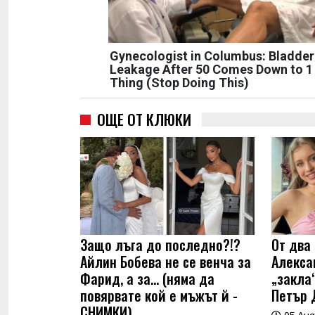
Gynecologist in Columbus: Bladder
Leakage After 50 Comes Down to 1
Thing (Stop Doing This)
ОЩЕ ОТ КЛЮКИ
Защо лъга до последно?!?
От два 
Айлин Бобева не се венча за
Алекса
Фарид, а за... (няма да
„закла“
повярвате кой е мъжът й -
Петър 
СНИМКИ)