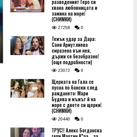
разведеният Геро си
хвана любовницата и
замина на море!
(СНИМКИ)
27258
0
Тежък удар за Дара:
Саня Армутлиева
смразена към нея,
държи се безобразно!
(още подробности)
23072
0
Щерката на Гала се
пусна по бански след
раждането: Мари
Будева и мъжът й на
море с двете си щерки!
(СНИМКИ)
20440
0
ТРУС!! Алекс Богданска
гепи Мартин К*ра... за