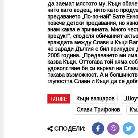
да заемат мястото му. Къци обаче
нито като водещ, нито като прод
предаването „По-по-най” Бате Енчо
повече детски предавания, но явно
знам каква е причината. Много чес
продукт”, споделя обичаният актьо
враждата между Слави и Къци Вапц
че заради Дългия е бил принуден 
2005 година. „Предаването ми имаш
казва Къци. Оттогава той няма соб
удоволствие би си върнал на Слав
такава възможност. А и болшинств
глупостта Слави и Къци да се добл
ТАГОВЕ:
Къци вапцаров
„Шоу
Слави Трифонов
Къ
СПОДЕЛИ: