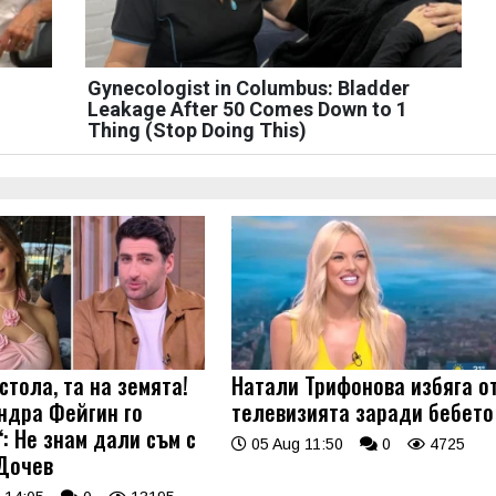
Gynecologist in Columbus: Bladder
Leakage After 50 Comes Down to 1
Thing (Stop Doing This)
стола, та на земята!
Натали Трифонова избяга о
ндра Фейгин го
телевизията заради бебето
: Не знам дали съм с
05 Aug 11:50
0
4725
Дочев