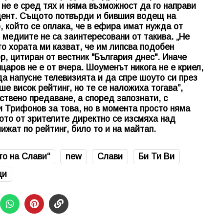
 не е сред тях и няма възможност да го направи
уцент. Същото потвърди и бившия водещ на
, който се оплака, че в ефира имат нужда от
 медиите не са заинтересовани от такива. „Не
то хората ми казват, че им липсва подобен
р, цитиран от вестник "България днес". Иначе
аров не е от вчера. Шоуменът никога не е криел,
да напусне телевизията и да спре шоуто си през
е висок рейтинг, но те се наложиха тогава”,
ствено предаване, а според запознати, с
и Трифонов за това, но в момента просто няма
ото от зрителите директно се изсмяха над
ижат по рейтинг, било то и на майтап.
то на Слави“
new
Слави
Би Ти Ви
ци