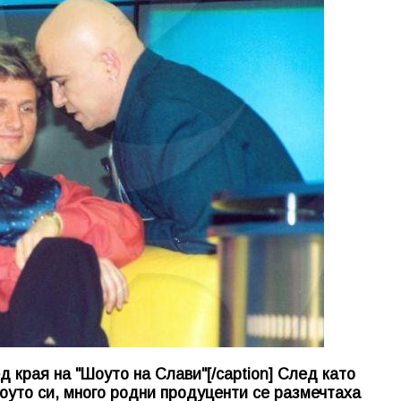
д края на "Шоуто на Слави"[/caption] След като
шоуто си, много родни продуценти се размечтаха