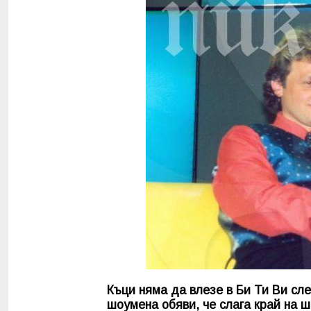
Къци няма да влезе в Би Ти Ви сле
шоумена обяви, че слага край на 