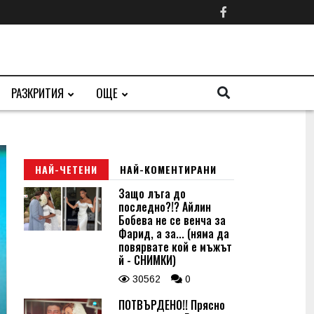
РАЗКРИТИЯ
ОЩЕ
НАЙ-ЧЕТЕНИ
НАЙ-КОМЕНТИРАНИ
Защо лъга до
последно?!? Айлин
Бобева не се венча за
Фарид, а за... (няма да
повярвате кой е мъжът
й - СНИМКИ)
30562
0
ПОТВЪРДЕНО!! Прясно