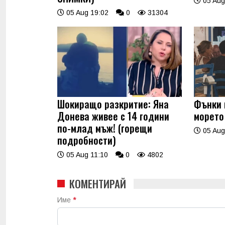
05 Aug
05 Aug 19:02
0
31304
Шокиращо разкритие: Яна
Фънки 
Донева живее с 14 години
морето
по-млад мъж! (горещи
05 Aug
подробности)
05 Aug 11:10
0
4802
КОМЕНТИРАЙ
Име
*