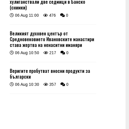
хулиганствали две седмици в Банско
(снимки)
06 Aug 11:00
476
0
Великият духовен център от
Средновековието Ивановските манастири
става жертва на ненаситни иманяри
06 Aug 10:50
217
0
Веригите пробутват вносни продукти за
български
06 Aug 10:30
357
0