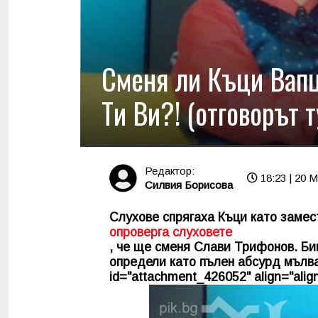
Сменя ли Къци Вапц
Ти Ви?! (отговорът т
Редактор:
18:23 | 20 
Силвия Борисова
Слухове спрягаха Къци като замес
опроверга слуховете
, че ще сменя Слави Трифонов. Бив
определи като пълен абсурд мълват
id="attachment_426052" align="align