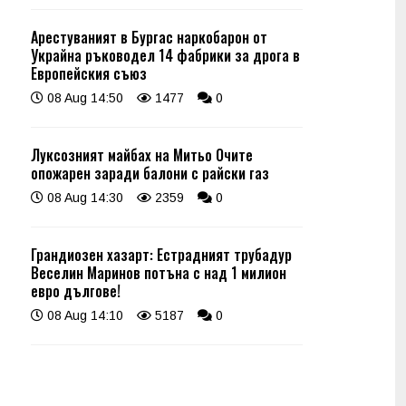
Арестуваният в Бургас наркобарон от
Украйна ръководел 14 фабрики за дрога в
Европейския съюз
08 Aug 14:50
1477
0
Луксозният майбах на Митьо Очите
опожарен заради балони с райски газ
08 Aug 14:30
2359
0
Грандиозен хазарт: Естрадният трубадур
Веселин Маринов потъна с над 1 милион
евро дългове!
08 Aug 14:10
5187
0