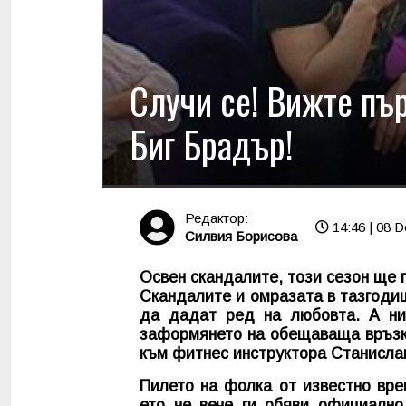
Случи се! Вижте пъ
Биг Брадър!
Редактор:
14:46 | 08 D
Силвия Борисова
Освен скандалите, този сезон ще 
Скандалите и омразата в тазгодиш
да дадат ред на любовта. А ни
заформянето на обещаваща връзка
към фитнес инструктора Станислав
Пилето на фолка от известно вре
ето че вече ги обяви официално