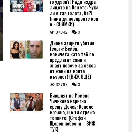
го удари?! Надя издра
лицето на Коцето: Чука
ли я тая голата, бе?!
(няма да повярвате коя
е - СНИМКИ)
37842
0
Диона защити убития
Георги: Бейби,
момичета като теб се
предлагат сами и
знаят повече за секса
от жени на моята
възраст! (ВИЖ ОЩЕ)
32767
0
Бившият на Ирмена
Чичикова изригна
срещу Дочев: Копеле
мръсно, ще ти отрежа
топките! (Стефан
Щерев побесня – ВИЖ
ТУК)