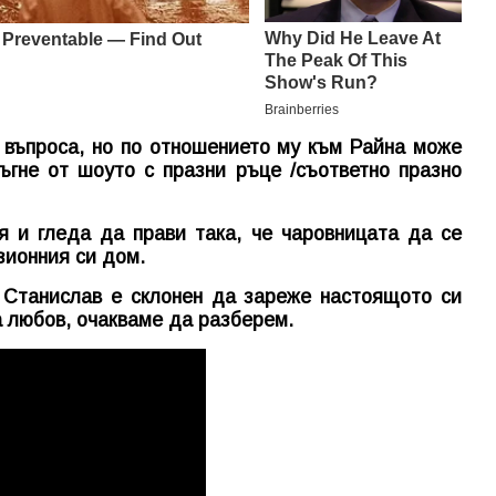
 въпроса, но по отношението му към Райна може
ъгне от шоуто с празни ръце /съответно празно
я и гледа да прави така, че чаровницата да се
зионния си дом.
 Станислав е склонен да зареже настоящото си
а любов, очакваме да разберем.