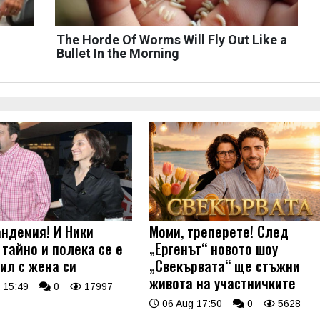
The Horde Of Worms Will Fly Out Like a
Bullet In the Morning
андемия! И Ники
Моми, треперете! След
 тайно и полека се е
„Ергенът“ новото шоу
ил с жена си
„Свекървата“ ще стъжни
живота на участничките
 15:49
0
17997
06 Aug 17:50
0
5628