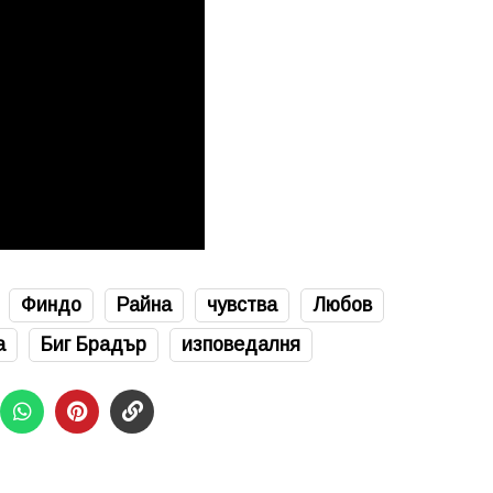
Финдо
Райна
чувства
Любов
а
Биг Брадър
изповедалня