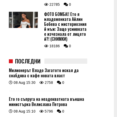
22785
0
ФОТО БОМБА!! Ето я
младоженката Айлин
Бобева с мистериозния
й мъж: Защо усмивката
е изчезнала от лицето
й?! (СНИМКИ)
18186
0
ПОСЛЕДНИ
Милионерът Владо Загатото искал да
снабдява с кафе новата власт
08 Aug 15:30
2758
0
Ето го съпруга на неадекватната външна
министърка Велислава Петрова
08 Aug 15:10
5796
0