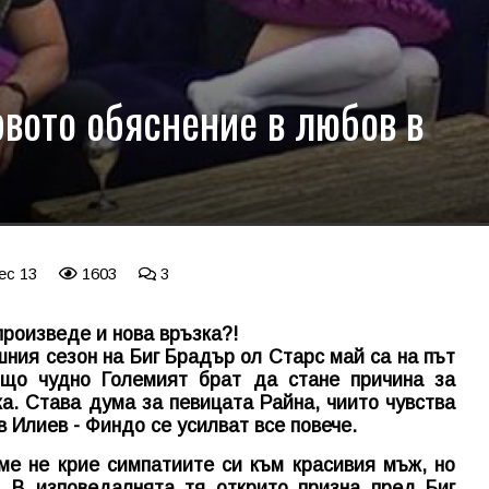
рвото обяснение в любов в
ec 13
1603
3
произведе и нова връзка?!
ния сезон на Биг Брадър ол Старс май са на път
що чудно Големият брат да стане причина за
. Става дума за певицата Райна, чиито чувства
 Илиев - Финдо се усилват все повече.
ме не крие симпатиите си към красивия мъж, но
. В изповедалнята тя открито призна пред Биг