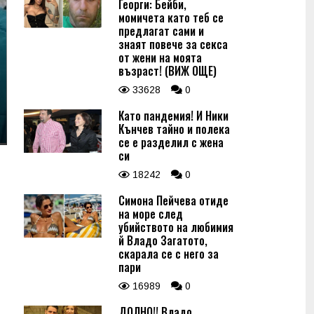
Георги: Бейби,
момичета като теб се
предлагат сами и
знаят повече за секса
от жени на моята
възраст! (ВИЖ ОЩЕ)
33628
0
Като пандемия! И Ники
Кънчев тайно и полека
се е разделил с жена
си
18242
0
Симона Пейчева отиде
на море след
убийството на любимия
й Владо Загатото,
скарала се с него за
пари
16989
0
ДОЛНО!! Владо