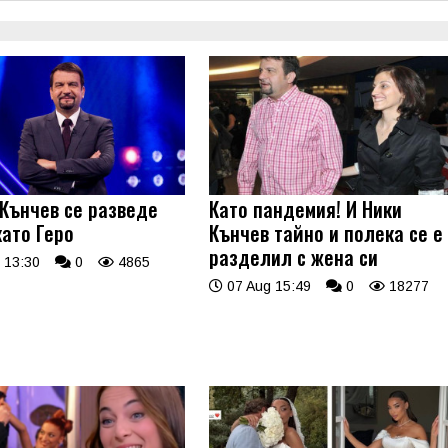
 Кънчев се разведе
Като пандемия! И Ники
като Геро
Кънчев тайно и полека се е
разделил с жена си
 13:30
0
4865
07 Aug 15:49
0
18277