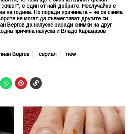
 живот“, е един от най-добрите. Неслучайно е
на на година. Но поради причината – че се снима
тьорите не могат да съвместяват другите си
н Вергов да напусне заради снимки на друг
сходна причина напуска и Владо Карамазов
лиан Вергов
сериал
new