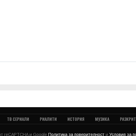
ТВ СЕРИАЛИ
РИАЛИТИ
ИСТОРИЯ
МУЗИКА
РАЗКРИ
 от reCAPTCHA и Google
Политика за поверителност
и
Условия за 