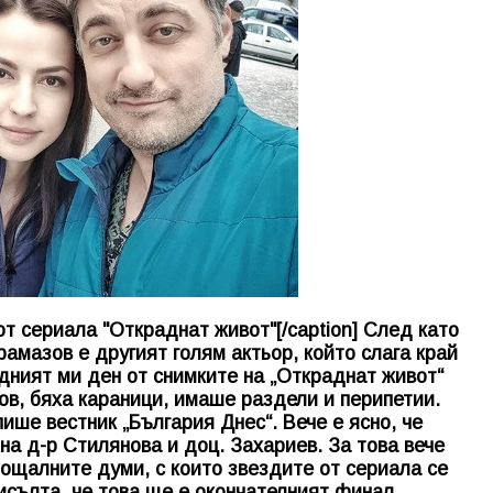
 сериала "Откраднат живот"[/caption] След като
амазов е другият голям актьор, който слага край
едният ми ден от снимките на „Откраднат живот“
ов, бяха караници, имаше раздели и перипетии.
ише вестник „България Днес“. Вече е ясно, че
на д-р Стилянова и доц. Захариев. За това вече
рощалните думи, с които звездите от сериала се
исълта, че това ще е окончателният финал.