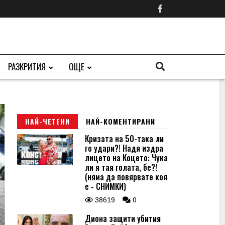
РАЗКРИТИЯ
ОЩЕ
НАЙ-ЧЕТЕНИ
НАЙ-КОМЕНТИРАНИ
Кризата на 50-така ли
го удари?! Надя издра
лицето на Коцето: Чука
ли я тая голата, бе?!
(няма да повярвате коя
е - СНИМКИ)
38619
0
Диона защити убития