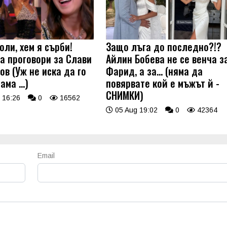
оли, хем я сърби!
Защо лъга до последно?!?
а проговори за Слави
Айлин Бобева не се венча з
ов (Уж не иска да го
Фарид, а за... (няма да
 ама …)
повярвате кой е мъжът й -
СНИМКИ)
 16:26
0
16562
05 Aug 19:02
0
42364
Email