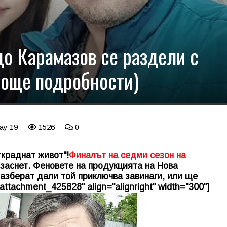
до Карамазов се раздели с
 (още подробности)
ay 19
1526
0
краднат живот"!
Финалът на седми сезон на
 заснет. Феновете на продукцията на Нова
разберат дали той приключва завинаги, или ще
attachment_425828" align="alignright" width="300"]