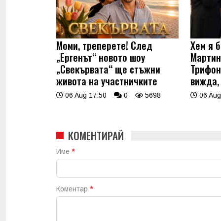
Моми, треперете! След
Хем я б
„Ергенът“ новото шоу
Мартин
„Свекървата“ ще стъжни
Трифон
живота на участничките
вижда,
06 Aug 17:50
0
5698
06 Aug
КОМЕНТИРАЙ
Име
*
Коментар
*