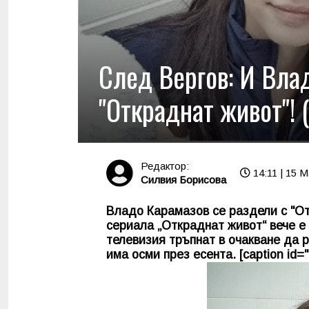
След Вергов: И Вла
"Откраднат живот"!
Редактор:
14:11 | 15 M
Силвия Борисова
Владо Карамазов се раздели с "От
сериала „Откраднат живот“ вече е
телевизия тръпнат в очакване да 
има осми през есента. [caption id="