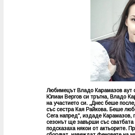
Любимецът Владо Карамазов аут от
Юлиан Вергов си тръгна, Владо Кар
на участието си. „Днес беше посл
със сестра Кая Райкова. Беше люб
Сега напред“, издаде Карамазов, п
сезонът ще завърши със сватбата 
подсказаха някои от актьорите. П
сбогуват, навеждат феновете на м