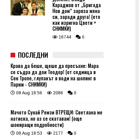
Караджов от „Бригада
Нов дом“ заряза жена
си, заради друга! (ето
как изригна Цвети +
СНИМКИ)
16744
0
ПОСЛЕДНИ
Крава да беше, щеше да пресъхне: Мара
се съдра да дои Теодор! (от седмица в
Сен Тропе, глупакът я води на шопинг в
Париж - СНИМКИ)
08 Aug 18:56
2086
0
Мачото Сунай Ремзи ВТРЕЩИ: Светлана ме
натиска, но аз се скатавам! (още
шокиращи подробности)
08 Aug 18:53
2177
0