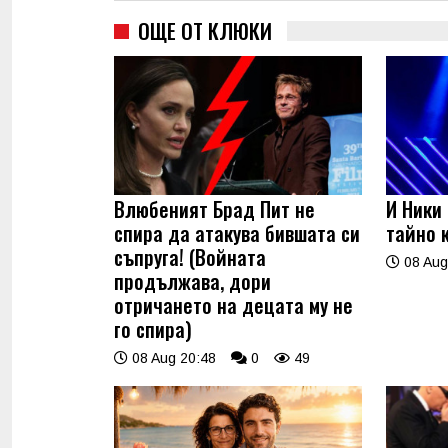
ОЩЕ ОТ КЛЮКИ
Влюбеният Брад Пит не
И Ники
спира да атакува бившата си
тайно 
съпруга! (Войната
08 Aug
продължава, дори
отричането на децата му не
го спира)
08 Aug 20:48
0
49