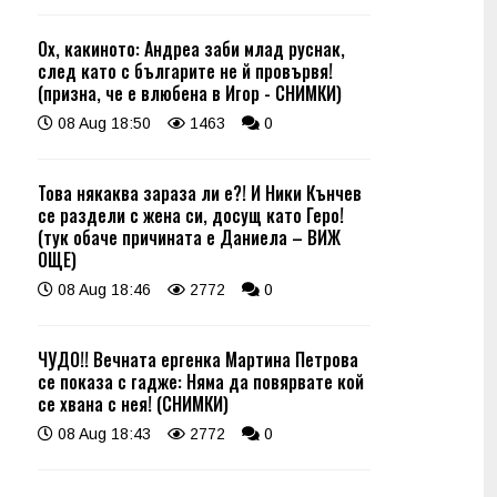
Ох, какиното: Андреа заби млад руснак,
след като с българите не й провървя!
(призна, че е влюбена в Игор - СНИМКИ)
08 Aug 18:50
1463
0
Това някаква зараза ли е?! И Ники Кънчев
се раздели с жена си, досущ като Геро!
(тук обаче причината е Даниела – ВИЖ
ОЩЕ)
08 Aug 18:46
2772
0
ЧУДО!! Вечната ергенка Мартина Петрова
се показа с гадже: Няма да повярвате кой
се хвана с нея! (СНИМКИ)
08 Aug 18:43
2772
0