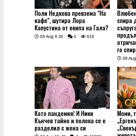
Поли Недкова превзема "На
Влюбен
кафе", шутира Лора
спира 
Капустина от екипа на Гала?
съпруг
продъл
09 Aug 9:30
0
616
отрича
го спир
08 Aug
Като пандемия! И Ники
Моми, 
Кънчев тайно и полека се е
„Ерген
разделил с жена си
„Свекъ
живота