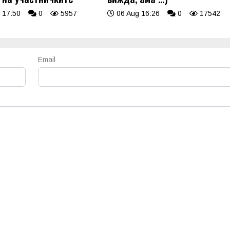
 17:50
0
5957
06 Aug 16:26
0
17542
Email