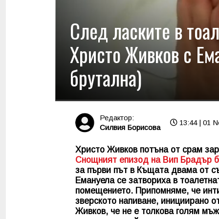
След ласките в тоал
Христо Живков с Ема
брутална)
Редактор:
13:44 | 01 N
Силвия Борисова
Христо Живков потъна от срам зара
Снощният епизод на Вип Брадър б
за първи път в Къщата двама от с
Емануела се затвориха в тоалетна
помещението. Припомняме, че инт
зверското напиване, инициирано о
Живков, че не е толкова голям мъж