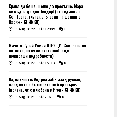
Крава да беше, щеше да пресъхне: Мара
се съдра да дои Теодор! (от седмица в
Сен Тропе, глупакът я води на шопинг в
Париж - СНИМКИ)
08 Aug 18:56
12985
0
Мачото Сунай Ремзи ВТРЕЩИ: Светлана ме
натиска, но аз се скатавам! (още
шокиращи подробности)
08 Aug 18:53
15113
0
Ох, какиното: Андреа заби млад руснак,
след като с българите не й провървя!
(призна, че е влюбена в Игор - СНИМКИ)
08 Aug 18:50
7161
0