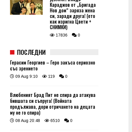
Караджов от „Бригада
Нов дом“ заряза жена
си, заради друга! (ето
как изригна Цвети +
СНИМКИ)
17836
0
ПОСЛЕДНИ
Герасим Георгиев – Геро закъса сериозно
със зрението
09 Aug 9:10
119
0
Влюбеният Брад Пит не спира да атакува
бившата си съпруга! (Войната
продължава, дори отричането на децата
му не го спира)
08 Aug 20:48
6510
0