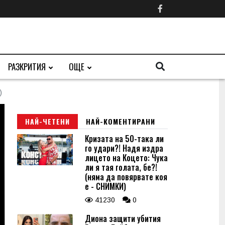
РАЗКРИТИЯ
ОЩЕ
)
НАЙ-ЧЕТЕНИ
НАЙ-КОМЕНТИРАНИ
Кризата на 50-така ли
го удари?! Надя издра
лицето на Коцето: Чука
ли я тая голата, бе?!
(няма да повярвате коя
е - СНИМКИ)
41230
0
Диона защити убития