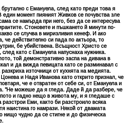
 брутално с Емануела, след като преди това я
 В един момент пияният Живков се почувства зле
сама се намърда при него, без да се интересува
ирантите. Стоновете и пъшкането й минути по-
какво се случва в миризливия кенеф. И ако
, че действително си пада по актьора, то
утрин, бе убийствена. Всъщност Христо се
 след като с Емануела напуснаха нужника.
лото, той демонстративно заспа на дивана в
скал и да вижда певицата като се разминавал с
, разкриха източници от кухнята на медията.
 Цонева и Надя Иванова като открито признал, че
повтаря, че е отвратен от себе си, от Емануела и
а. "Не можеше да я гледа. Даде й да разбере, че
пото и гадно нещо в живота му, и я гледаше с
а разстрои Еми, както би разстроило всяка
тя наистина го намрази. Някой от двамата
о нищо чудно да се стигне и до физическа
е.