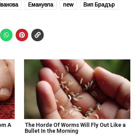
ванова
Емануела
new
Вип Брадър
rom A
The Horde Of Worms Will Fly Out Like a
Bullet In the Morning