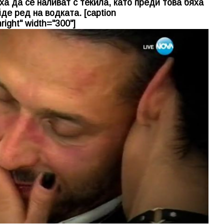
а да се наливат с текила, като преди това бяха
де ред на водката. [caption
right" width="300"]