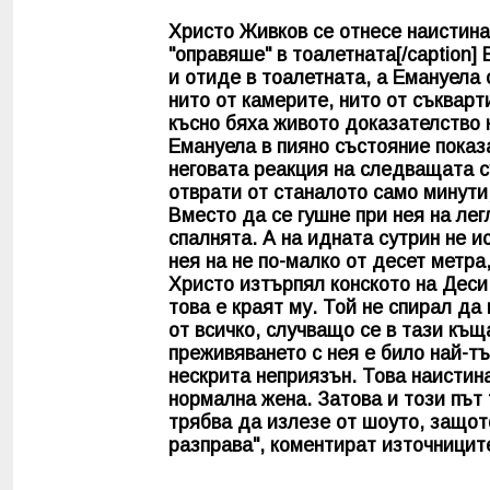
Христо Живков се отнесе наистина
"оправяше" в тоалетната[/caption]
и отиде в тоалетната, а Емануела 
нито от камерите, нито от съкварт
късно бяха живото доказателство 
Емануела в пияно състояние показа
неговата реакция на следващата с
отврати от станалото само минути,
Вместо да се гушне при нея на лег
спалнята. А на идната сутрин не и
нея на не по-малко от десет метра
Христо изтърпял конското на Деси
това е краят му. Той не спирал да 
от всичко, случващо се в тази къщ
преживяването с нея е било най-тъ
нескрита неприязън. Това наистин
нормална жена. Затова и този път 
трябва да излезе от шоуто, защот
разправа", коментират източницит