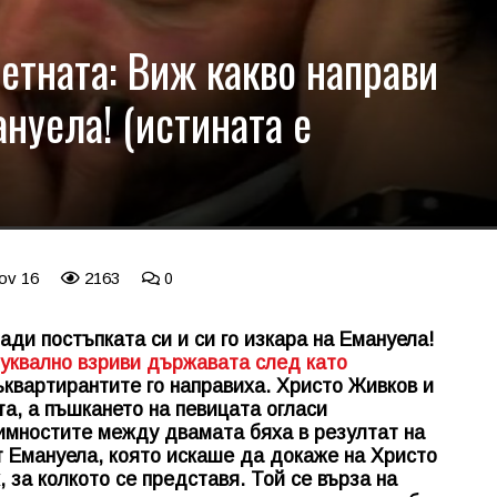
етната: Виж какво направи
нуела! (истината е
ov 16
2163
0
ди постъпката си и си го изкара на Емануела!
уквално взриви държавата след като
ъквартирантите го направиха. Христо Живков и
та, а пъшкането на певицата огласи
имностите между двамата бяха в резултат на
т Емануела, която искаше да докаже на Христо
, за колкото се представя. Той се върза на