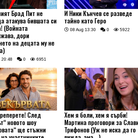
ият Брад Пит не
И Ники Кънчев се разведе
да атакува бившата си
тайно като Геро
а! (Войната
08 Aug 13:30
0
5922
жава, дори
нето на децата му не
а)
 20:48
0
6951
треперете! След
Хем я боли, хем я сърби!
ът“ новото шоу
Мартина проговори за Слав
рвата“ ще стъжни
Трифонов (Уж не иска да го
 на участничките
вижда, ама …)