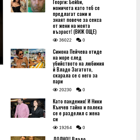
Георги: Бейби,
момичета като теб се
предлагат сами и
знаят повече за секса
от жени на моята
възраст! (ВИЖ ОЩЕ)
36022
0
Симона Пейчева отиде
на море след
убийството на любимия
й Владо Загатото,
скарала се с него за
пари
20230
0
Като пандемия! И Ники
Кънчев тайно и полека
се е разделил с жена
си
19264
0
ДОЛНО!! Владо