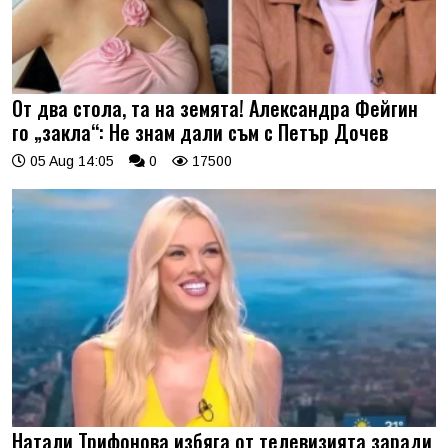
От два стола, та на земята! Александра Фейгин
го „закла“: Не знам дали съм с Петър Дочев
05 Aug 14:05
0
17500
Натали Трифонова избяга от телевизията заради