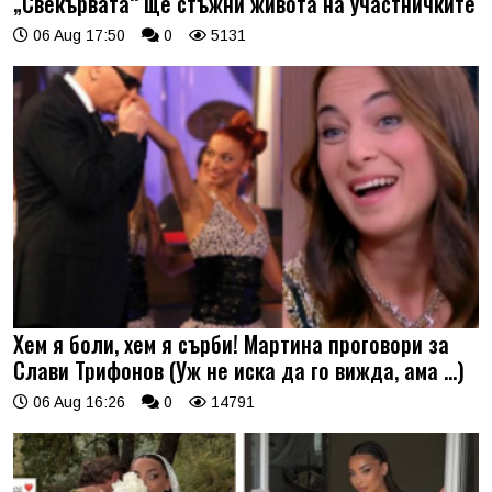
„Свекървата“ ще стъжни живота на участничките
06 Aug 17:50
0
5131
Хем я боли, хем я сърби! Мартина проговори за
Слави Трифонов (Уж не иска да го вижда, ама …)
06 Aug 16:26
0
14791