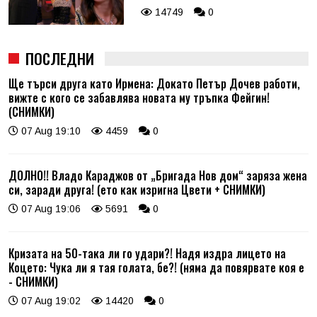
14749
0
ПОСЛЕДНИ
Ще търси друга като Ирмена: Докато Петър Дочев работи,
вижте с кого се забавлява новата му тръпка Фейгин!
(СНИМКИ)
07 Aug 19:10
4459
0
ДОЛНО!! Владо Караджов от „Бригада Нов дом“ заряза жена
си, заради друга! (ето как изригна Цвети + СНИМКИ)
07 Aug 19:06
5691
0
Кризата на 50-така ли го удари?! Надя издра лицето на
Коцето: Чука ли я тая голата, бе?! (няма да повярвате коя е
- СНИМКИ)
07 Aug 19:02
14420
0