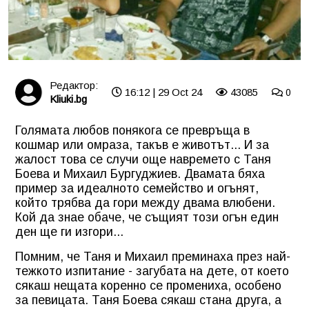
Редактор:
16:12 | 29 Oct 24
43085
0
Kliuki.bg
Голямата любов понякога се превръща в
кошмар или омраза, такъв е животът... И за
жалост това се случи още навремето с Таня
Боева и Михаил Бургуджиев. Двамата бяха
пример за идеалното семейство и огънят,
който трябва да гори между двама влюбени.
Кой да знае обаче, че същият този огън един
ден ще ги изгори...
Помним, че Таня и Михаил преминаха през най-
тежкото изпитание - загубата на дете, от което
сякаш нещата коренно се промениха, особено
за певицата. Таня Боева сякаш стана друга, а