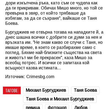
дори изкълчена ръка, като съм се чудела как
да ги прикривам. Обичах Мишо много, но той се
превърна в звяр, от който трябваше да
избягам, за да се съхраня", вайкаше се Таня
Боева.
Бургуджиев не отвърна тогава на нападките й, а
днес шашна всички с добрите си думи за нея и
връзката им. "Не знам какво се случи с Таня, но
имаше време, в което се разбирахме само с
поглед. Бяхме най-близките същества на света
и животът ми бе прекрасен", каза Мишо за
всеобщ потрес. И всички се запитаха кой
всъщност казва истината...
Източник: Crimesbg.com
ТАГОВЕ:
Михаил Бургуджиев
Таня Боева
Таня Боева и Михаил Бургуджиев
певица
фотошоп
Любов