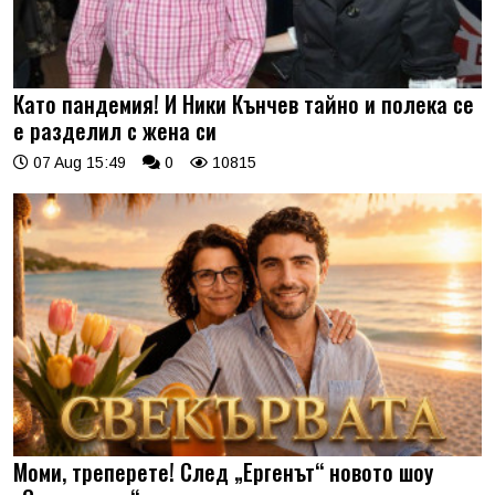
Като пандемия! И Ники Кънчев тайно и полека се
е разделил с жена си
07 Aug 15:49
0
10815
Моми, треперете! След „Ергенът“ новото шоу