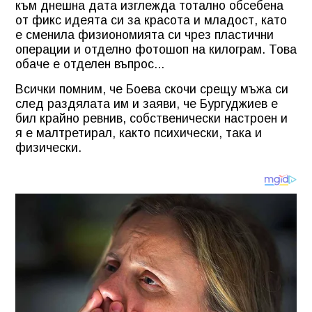
към днешна дата изглежда тотално обсебена
от фикс идеята си за красота и младост, като
е сменила физиономията си чрез пластични
операции и отделно фотошоп на килограм. Това
обаче е отделен въпрос...
Всички помним, че Боева скочи срещу мъжа си
след раздялата им и заяви, че Бургуджиев е
бил крайно ревнив, собственически настроен и
я е малтретирал, както психически, така и
физически.