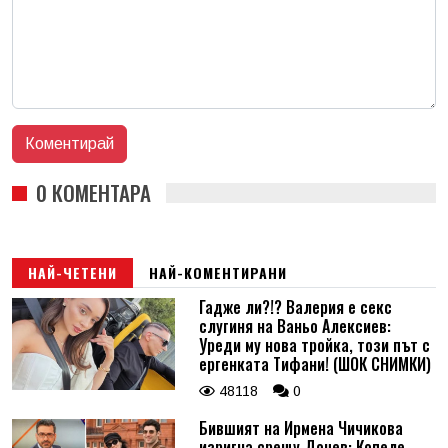
0 КОМЕНТАРА
НАЙ-ЧЕТЕНИ
НАЙ-КОМЕНТИРАНИ
Гадже ли?!? Валерия е секс
слугиня на Ваньо Алексиев:
Уреди му нова тройка, този път с
ергенката Тифани! (ШОК СНИМКИ)
48118
0
Бившият на Ирмена Чичикова
изригна срещу Дочев: Копеле