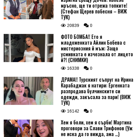
мръсно, ще ти отрежа топките!
(Стефан Щерев побесня – ВИЖ
ТУК)
20839
0
ФОТО БОМБА!! Ето я
младоженката Айлин Бобева с
мистериозния й мъж: Защо
усмивката е изчезнала от лицето
й?! (СНИМКИ)
16338
0
ДРАМА!! Турският съпруг на Ирина
Карабаджак я натири: Ергенката
разпродава булчинските си
одежди, закъсала за пари! (ВИЖ
ТУК)
16142
0
Хем я боли, хем я сърби! Мартина
проговори за Слави Трифонов (Уж
не иска да го вижда, ама …)