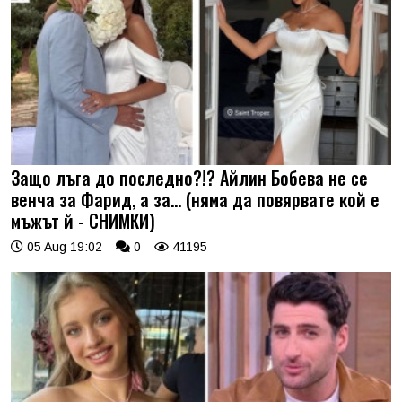
Защо лъга до последно?!? Айлин Бобева не се
венча за Фарид, а за... (няма да повярвате кой е
мъжът й - СНИМКИ)
05 Aug 19:02
0
41195