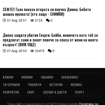
СЕФТЕ!! Гала показа втората си внучка Джина: Бебето
шашна мрежата! (ето защо - СНИМКИ)
07 Aug 18:57
5719
0
Диона защити убития Георги: Бейби, момичета като теб се
предлагат сами и знаят повече за секса от жени на моята
възраст! (ВИЖ ОЩЕ)
07 Aug 18:53
10479
0
КЛЮКИ
НОВИНИ
ЗАБАВНО
ШОУБИЗНЕС
ТВ СЕРИАЛИ
РИАЛИТИ
ИСТОРИЯ
МУЗИКА
РАЗКРИТИЯ
СВЯТ
ЗДРАВЕ И ДИЕТИ
СПОРТ
Този сайт е защитен от reCAPTCHA и Google
Политика за