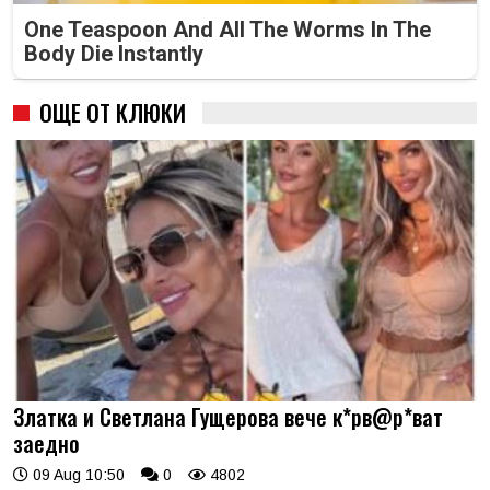
One Teaspoon And All The Worms In The
Body Die Instantly
ОЩЕ ОТ КЛЮКИ
Златка и Светлана Гущерова вече к*рв@р*ват
заедно
09 Aug 10:50
0
4802