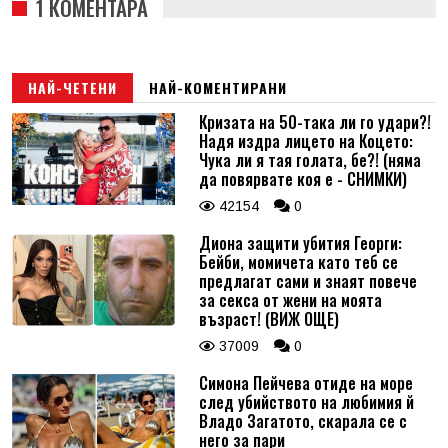
1 КОМЕНТАРА
НАЙ-ЧЕТЕНИ
НАЙ-КОМЕНТИРАНИ
Кризата на 50-така ли го удари?!
Надя издра лицето на Коцето:
Чука ли я тая голата, бе?! (няма
да повярвате коя е - СНИМКИ)
42154
0
Диона защити убития Георги:
Бейби, момичета като теб се
предлагат сами и знаят повече
за секса от жени на моята
възраст! (ВИЖ ОЩЕ)
37009
0
Симона Пейчева отиде на море
след убийството на любимия й
Владо Загатото, скарала се с
него за пари