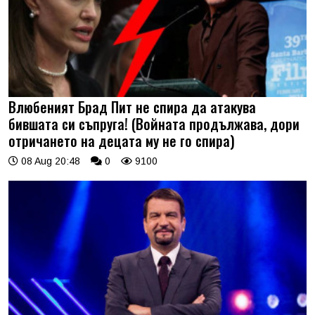
Влюбеният Брад Пит не спира да атакува
бившата си съпруга! (Войната продължава, дори
отричането на децата му не го спира)
08 Aug 20:48
0
9100