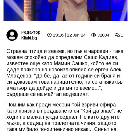
Редактор:
19:16 | 12 Jun 24
32004
1
Kliuki.bg
Странна птица и зевзек, но пък е чаровен - така
можем спокойно да определим Сашо Кадиев,
известен още като Мамин Сашко, който не си
даде прякора на новоизлюпилия се ерген Алек
Младенов. "Да бе, да, аз от години си браня и
си доказвам това нарицателно, та сега някакъв
аматьор да дойде и да ми го вземе...",
сърдеше се на майтап водещият.
Помним как преди месеци той взриви ефира
като призна в предаването си "Кой да знае", че
ходи по малка нужда седнал. Не като другите
мъже, а седящ на тоалетната чиния, защото
така му било по-хигиенично някак... Синът на