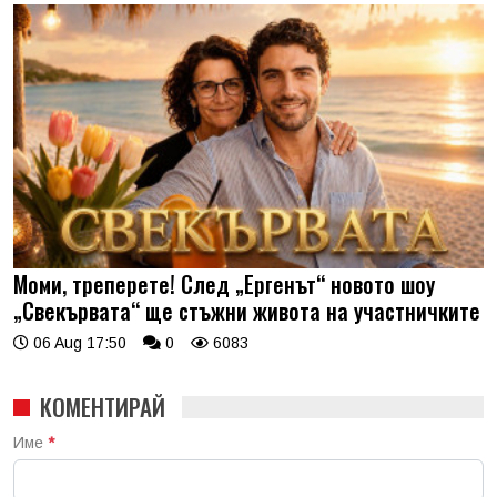
Моми, треперете! След „Ергенът“ новото шоу
„Свекървата“ ще стъжни живота на участничките
06 Aug 17:50
0
6083
КОМЕНТИРАЙ
Име
*