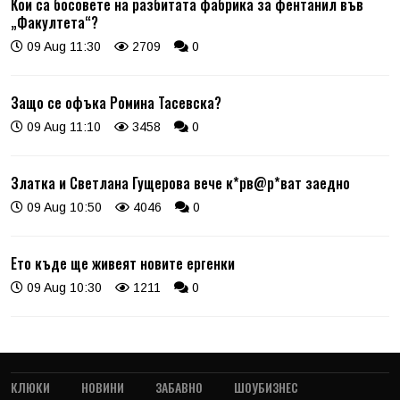
Кои са босовете на разбитата фабрика за фентанил във
„Факултета“?
09 Aug 11:30
2709
0
Защо се офъка Ромина Тасевска?
09 Aug 11:10
3458
0
Златка и Светлана Гущерова вече к*рв@р*ват заедно
09 Aug 10:50
4046
0
Ето къде ще живеят новите ергенки
09 Aug 10:30
1211
0
КЛЮКИ
НОВИНИ
ЗАБАВНО
ШОУБИЗНЕС