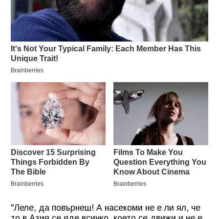
"Леле, да повърнеш! А насекоми не е ли ял, че
то в Азия се яде всичко, което се движи и не е