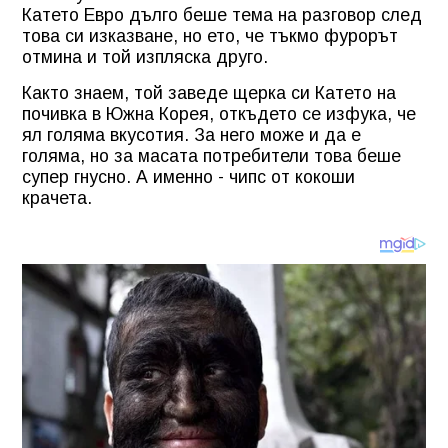
Катето Евро дълго беше тема на разговор след
това си изказване, но ето, че тъкмо фурорът
отмина и той изпляска друго.
Както знаем, той заведе щерка си Катето на
почивка в Южна Корея, откъдето се изфука, че
ял голяма вкусотия. За него може и да е
голяма, но за масата потребители това беше
супер гнусно. А именно - чипс от кокоши
крачета.