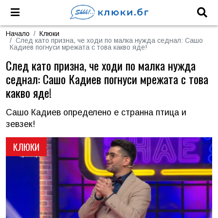
Начало
Клюки
След като призна, че ходи по малка нужда седнал: Сашо
Кадиев погнуси мрежата с това какво яде!
След като призна, че ходи по малка нужда
седнал: Сашо Кадиев погнуси мрежата с това
какво яде!
Сашо Кадиев определено е странна птица и
зевзек!
КЛЮКИ