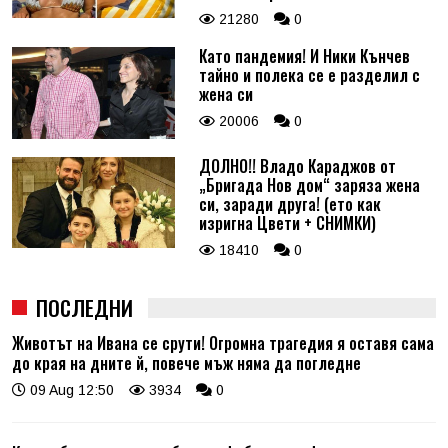
21280
0
Като пандемия! И Ники Кънчев
тайно и полека се е разделил с
жена си
20006
0
ДОЛНО!! Владо Караджов от
„Бригада Нов дом“ заряза жена
си, заради друга! (ето как
изригна Цвети + СНИМКИ)
18410
0
ПОСЛЕДНИ
Животът на Ивана се срути! Огромна трагедия я оставя сама
до края на дните й, повече мъж няма да погледне
09 Aug 12:50
3934
0