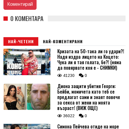
0 КОМЕНТАРА
НАЙ-ЧЕТЕНИ
НАЙ-КОМЕНТИРАНИ
Кризата на 50-така ли го удари?!
Надя издра лицето на Коцето:
Чука ли я тая голата, бе?! (няма
да повярвате коя е - СНИМКИ)
41230
0
Диона защити убития Георги:
Бейби, момичета като теб се
предлагат сами и знаят повече
за секса от жени на моята
възраст! (ВИЖ ОЩЕ)
36022
0
Симона Пейчева отиде на море