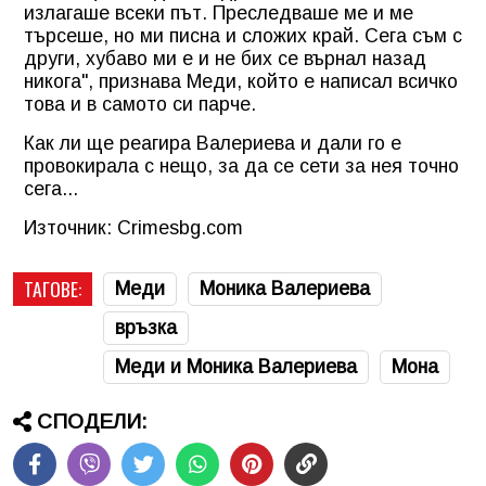
излагаше всеки път. Преследваше ме и ме
търсеше, но ми писна и сложих край. Сега съм с
други, хубаво ми е и не бих се върнал назад
никога", признава Меди, който е написал всичко
това и в самото си парче.
Как ли ще реагира Валериева и дали го е
провокирала с нещо, за да се сети за нея точно
сега...
Източник: Crimesbg.com
ТАГОВЕ:
Меди
Моника Валериева
връзка
Меди и Моника Валериева
Мона
СПОДЕЛИ: