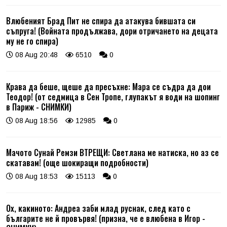
Влюбеният Брад Пит не спира да атакува бившата си
съпруга! (Войната продължава, дори отричането на децата
му не го спира)
08 Aug 20:48
6510
0
Крава да беше, щеше да пресъхне: Мара се съдра да дои
Теодор! (от седмица в Сен Тропе, глупакът я води на шопинг
в Париж - СНИМКИ)
08 Aug 18:56
12985
0
Мачото Сунай Ремзи ВТРЕЩИ: Светлана ме натиска, но аз се
скатавам! (още шокиращи подробности)
08 Aug 18:53
15113
0
Ох, какиното: Андреа заби млад руснак, след като с
българите не й провървя! (призна, че е влюбена в Игор -