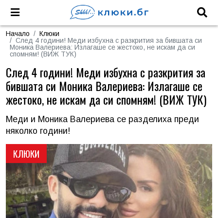
Начало
Клюки
След 4 години! Меди избухна с разкрития за бившата си
Моника Валериева: Излагаше се жестоко, не искам да си
спомням! (ВИЖ ТУК)
След 4 години! Меди избухна с разкрития за
бившата си Моника Валериева: Излагаше се
жестоко, не искам да си спомням! (ВИЖ ТУК)
Меди и Моника Валериева се разделиха преди
няколко години!
КЛЮКИ