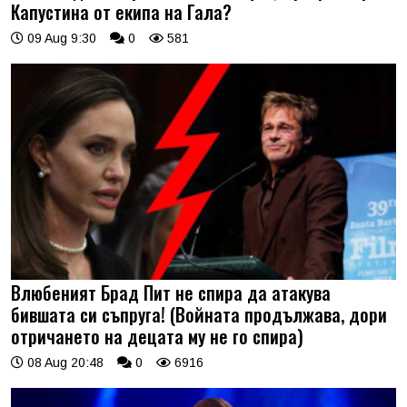
Капустина от екипа на Гала?
09 Aug 9:30
0
581
Влюбеният Брад Пит не спира да атакува
бившата си съпруга! (Войната продължава, дори
отричането на децата му не го спира)
08 Aug 20:48
0
6916