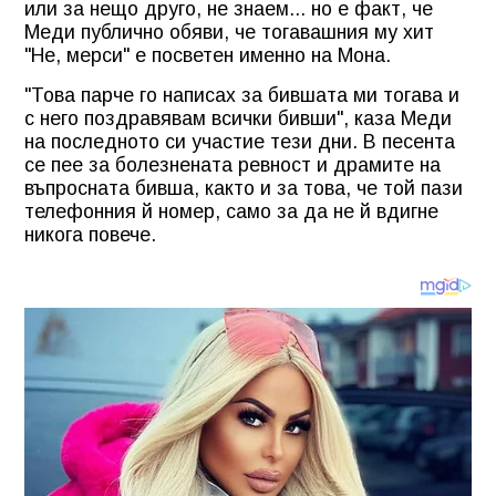
или за нещо друго, не знаем... но е факт, че
Меди публично обяви, че тогавашния му хит
"Не, мерси" е посветен именно на Мона.
"Това парче го написах за бившата ми тогава и
с него поздравявам всички бивши", каза Меди
на последното си участие тези дни. В песента
се пее за болезнената ревност и драмите на
въпросната бивша, както и за това, че той пази
телефонния й номер, само за да не й вдигне
никога повече.