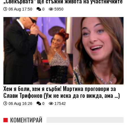
„Свекървата“ ще стъжни живота на участничките
06 Aug 17:50
0
5950
Хем я боли, хем я сърби! Мартина проговори за
Слави Трифонов (Уж не иска да го вижда, ама …)
06 Aug 16:26
0
17542
КОМЕНТИРАЙ