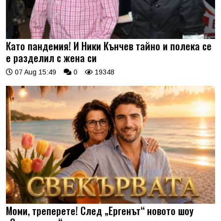
Като пандемия! И Ники Кънчев тайно и полека се
е разделил с жена си
07 Aug 15:49
0
19348
Моми, треперете! След „Ергенът“ новото шоу