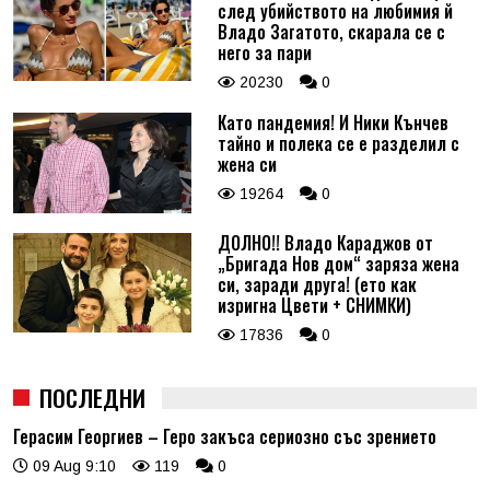
след убийството на любимия й
Владо Загатото, скарала се с
него за пари
20230
0
Като пандемия! И Ники Кънчев
тайно и полека се е разделил с
жена си
19264
0
ДОЛНО!! Владо Караджов от
„Бригада Нов дом“ заряза жена
си, заради друга! (ето как
изригна Цвети + СНИМКИ)
17836
0
ПОСЛЕДНИ
Герасим Георгиев – Геро закъса сериозно със зрението
09 Aug 9:10
119
0