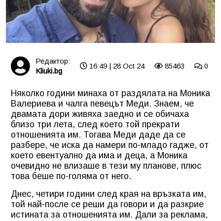
Редактор:
16:49 | 28 Oct 24
85463
0
Kliuki.bg
Няколко години минаха от раздялата на Моника
Валериева и чалга певецът Меди. Знаем, че
двамата дори живяха заедно и се обичаха
близо три лета, след което той прекрати
отношенията им. Тогава Меди даде да се
разбере, че иска да намери по-младо гадже, от
което евентуално да има и деца, а Моника
очевидно не влизаше в тези му планове, плюс
това беше по-голяма от него.
Днес, четири години след края на връзката им,
той най-после се реши да говори и да разкрие
истината за отношенията им. Дали за реклама,