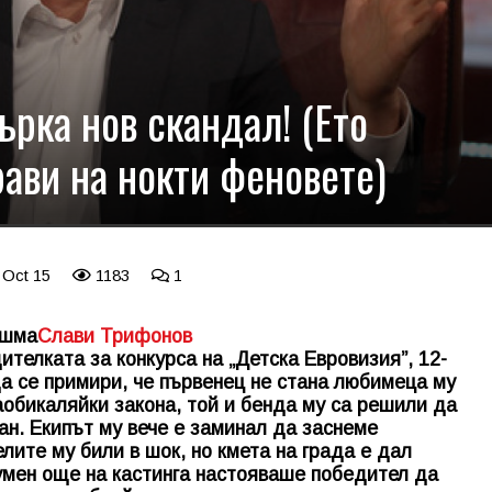
рка нов скандал! (Ето
ави на нокти феновете)
 Oct 15
1183
1
ашма
Слави Трифонов
телката за конкурса на „Детска Евровизия”, 12-
да се примири, че първенец не стана любимеца му
аобикаляйки закона, той и бенда му са решили да
ан. Екипът му вече е заминал да заснеме
лите му били в шок, но кмета на града е дал
умен още на кастинга настояваше победител да