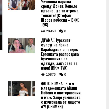
Чичикова изригна
срещу Дочев: Копеле
мръсно, ще ти отрежа
топките! (Стефан
Щерев побесня – ВИЖ
ТУК)
20468
0
ДРАМА!! Турският
съпруг на Ирина
Карабаджак я натири:
Ергенката разпродава
булчинските си
одежди, закъсала за
пари! (ВИЖ ТУК)
15876
0
ФОТО БОМБА!! Ето я
младоженката Айлин
Бобева с мистериозния
й мъж: Защо усмивката
е изчезнала от лицето
й?! (СНИМКИ)