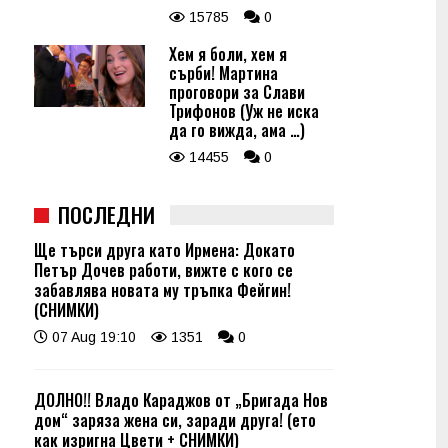
15785
0
Хем я боли, хем я
сърби! Мартина
проговори за Слави
Трифонов (Уж не иска
да го вижда, ама …)
14455
0
ПОСЛЕДНИ
Ще търси друга като Ирмена: Докато
Петър Дочев работи, вижте с кого се
забавлява новата му тръпка Фейгин!
(СНИМКИ)
07 Aug 19:10
1351
0
ДОЛНО!! Владо Караджов от „Бригада Нов
дом“ заряза жена си, заради друга! (ето
как изригна Цвети + СНИМКИ)