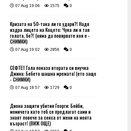
07 Aug 19:06
1575
0
Кризата на 50-така ли го удари?! Надя
издра лицето на Коцето: Чука ли я тая
голата, бе?! (няма да повярвате коя е -
СНИМКИ)
07 Aug 19:02
2856
0
СЕФТЕ!! Гала показа втората си внучка
Джина: Бебето шашна мрежата! (ето защо
- СНИМКИ)
07 Aug 18:57
1729
0
Диона защити убития Георги: Бейби,
момичета като теб се предлагат сами и
знаят повече за секса от жени на моята
възраст! (ВИЖ ОЩЕ)