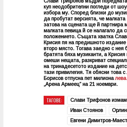
Слави Трифонов мъдри поредната 
куп неодобрителни погледи от шоу
избора му. Според близки до музи
да пробутат версията, че малката
затова на сцената ще й партнира м
малката певица й се налагало да с
положението. Същата хватка Слави
Крисия пя на предишното издание 
второ място. Тогава заедно с нея
братята бяха музиканти, а Крисия
омеши нещата, разкриват специал
на тринадесетото издание на детс
тази привилегия. Тя обясни това с
Борисов отпусна пет милиона
лева
„Арена Армеец” на 21 ноември.
ТАГОВЕ:
Слави Трифонов измам
Иван Стоянов
Орлин
Евгени Димитров-Маес