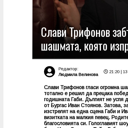
Слави Трифонов забъ
шашмата, която изпр
Редактор:
21:20 | 13
Людмила Велинова
Слави Трифонов гласи огромна ш
тотално е решил да прецака победи
годишната Габи. Дългият не успя 
от Бургас Иван Стоянов. Затова, з
изстрелят на една сцена Габи и Ив
визитката на малкия певец. Родите
благословията си. Гологлавият шо