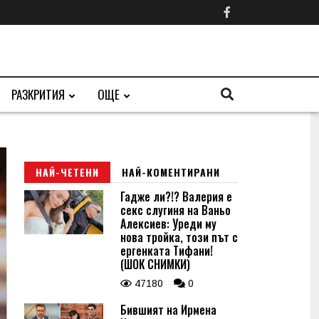
РАЗКРИТИЯ
ОЩЕ
НАЙ-ЧЕТЕНИ
НАЙ-КОМЕНТИРАНИ
Гадже ли?!? Валерия е
секс слугиня на Ваньо
Алексиев: Уреди му
нова тройка, този път с
ергенката Тифани!
(ШОК СНИМКИ)
47180
0
Бившият на Ирмена