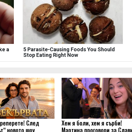
ke a
5 Parasite-Causing Foods You Should
Stop Eating Right Now
треперете! След
Хем я боли, хем я сърби!
ът“ новото шоу
Мартина проговори за Слав