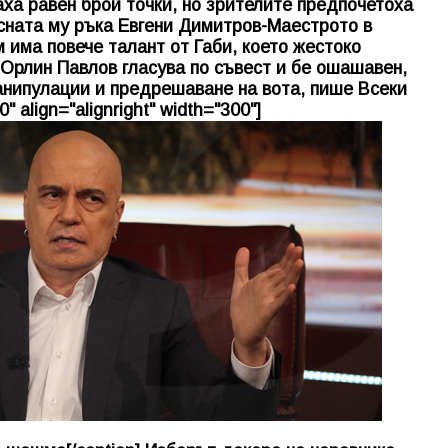
аха равен брой точки, но зрителите предпочетоха
сната му ръка Евгени Димитров-Маестрото в
 има повече талант от Габи, което жестоко
Орлин Павлов гласува по съвест и бе ошашавен,
манипулации и предрешаване на вота, пише Всеки
 align="alignright" width="300"]