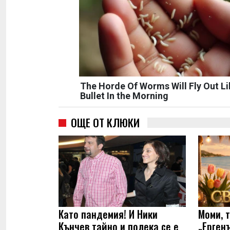
The Horde Of Worms Will Fly Out Li
Bullet In the Morning
ОЩЕ ОТ КЛЮКИ
Като пандемия! И Ники
Моми, 
Кънчев тайно и полека се е
„Ерген