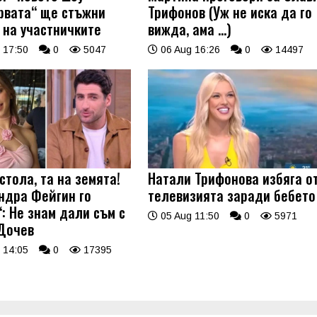
рвата“ ще стъжни
Трифонов (Уж не иска да го
 на участничките
вижда, ама …)
 17:50
0
5047
06 Aug 16:26
0
14497
стола, та на земята!
Натали Трифонова избяга о
ндра Фейгин го
телевизията заради бебето
: Не знам дали съм с
05 Aug 11:50
0
5971
Дочев
 14:05
0
17395