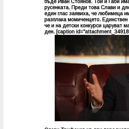
бъде Иван Стоянов. Той и Габи им
русенката. Преди това Слави и дя
един глас заявиха, че любимеца им
разплака момиченцето. Единствен 
че и на детски конкурси царуват 
ден. [caption id="attachment_349180"