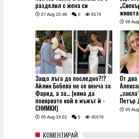
разделил с жена си
„Свекъ
живота
07 Aug 15:49
0
9170
06 Aug
Защо лъга до последно?!?
От два 
Айлин Бобева не се венча за
Алекса
Фарид, а за... (няма да
„закла“
повярвате кой е мъжът й -
Петър 
СНИМКИ)
05 Aug
05 Aug 19:02
0
41076
КОМЕНТИРАЙ