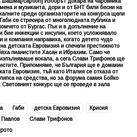
шашма[/caption] Изборът докара на чаровника
мена и музиканта, дори и от БНТ били бесни на
калните среди организаторите на конкурса щели
 Габи се стресира от многолюдната публика и
омчето от Бургас. Пък и в допълнение на
и бие инжекции с инсулин, което усложнявало
 и компания направиха, когато детето чудо
на детската Евровизия и спечели престижното
 бяха пианистите Хасан и Ибрахим. Само че
 изпълняваше вокала, а сега Слави Трифонов ще
истите. Припомняме, че България ще е домакин
ката Евровизия, тъй като Италия се отказа от
 липса на средства, но за форума самия Бойко
.
Световният конкурс ще се проведе в зала
а
Габи
детска Евровизия
Крисия
 Павлов
Слави Трифонов
трото