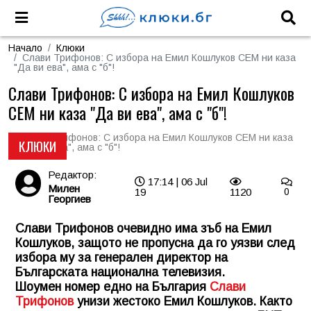
Начало
Клюки
Слави Трифонов: С избора на Емил Кошлуков СЕМ ни каза
"Да ви ева", ама с "б"!
Слави Трифонов: С избора на Емил Кошлуков
СЕМ ни каза "Да ви ева", ама с "б"!
КЛЮКИ
Редактор:
17:14 | 06 Jul
Милен
19
1120
0
Георгиев
Слави Трифонов очевидно има зъб на Емил
Кошлуков, защото не пропусна да го уязви след
избора му за генерален директор на
Българската национална телевизия.
Шоумен номер едно на България
Слави
Трифонов
унизи жестоко Емил Кошлуков. Както