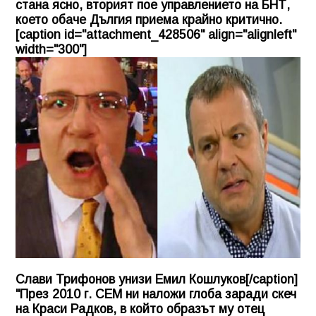
стана ясно, вторият пое управлението на БНТ,
което обаче Дългия приема крайно критично.
[caption id="attachment_428506" align="alignleft"
width="300"]
Слави Трифонов унизи Емил Кошлуков[/caption]
"През 2010 г. СЕМ ни наложи глоба заради скеч
на Краси Радков, в който образът му отец