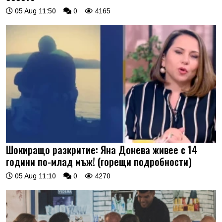
05 Aug 11:50
0
4165
Шокиращо разкритие: Яна Донева живее с 14
години по-млад мъж! (горещи подробности)
05 Aug 11:10
0
4270