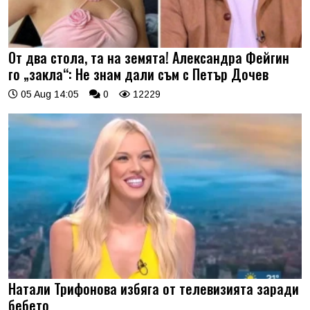
От два стола, та на земята! Александра Фейгин
го „закла“: Не знам дали съм с Петър Дочев
05 Aug 14:05
0
12229
Натали Трифонова избяга от телевизията заради
бебето