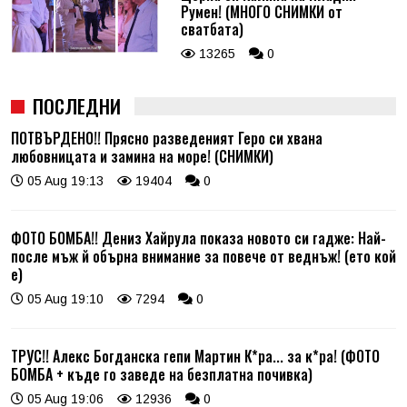
Румен! (МНОГО СНИМКИ от
сватбата)
13265
0
ПОСЛЕДНИ
ПОТВЪРДЕНО!! Прясно разведеният Геро си хвана
любовницата и замина на море! (СНИМКИ)
05 Aug 19:13
19404
0
ФОТО БОМБА!! Дениз Хайрула показа новото си гадже: Най-
после мъж й обърна внимание за повече от веднъж! (ето кой
е)
05 Aug 19:10
7294
0
ТРУС!! Алекс Богданска гепи Мартин К*ра... за к*ра! (ФОТО
БОМБА + къде го заведе на безплатна почивка)
05 Aug 19:06
12936
0