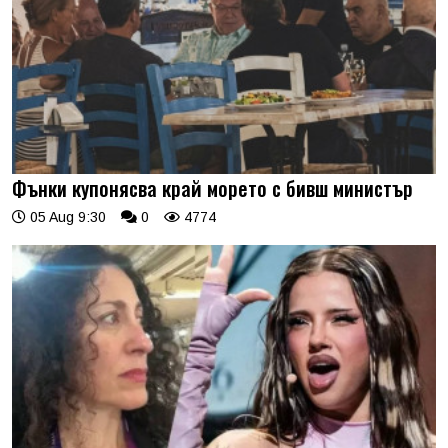
Фънки купонясва край морето с бивш министър
05 Aug 9:30
0
4774