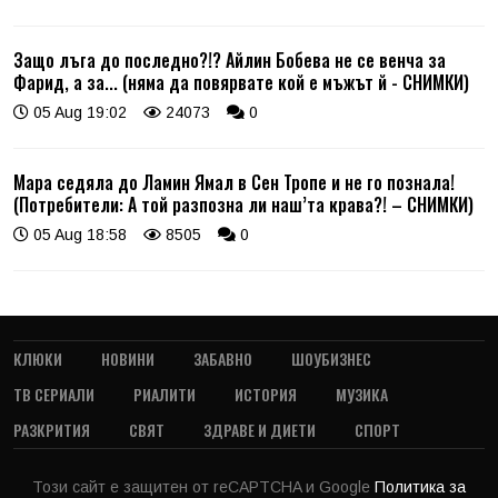
Защо лъга до последно?!? Айлин Бобева не се венча за
Фарид, а за... (няма да повярвате кой е мъжът й - СНИМКИ)
05 Aug 19:02
24073
0
Мара седяла до Ламин Ямал в Сен Тропе и не го познала!
(Потребители: А той разпозна ли наш’та крава?! – СНИМКИ)
05 Aug 18:58
8505
0
КЛЮКИ
НОВИНИ
ЗАБАВНО
ШОУБИЗНЕС
ТВ СЕРИАЛИ
РИАЛИТИ
ИСТОРИЯ
МУЗИКА
РАЗКРИТИЯ
СВЯТ
ЗДРАВЕ И ДИЕТИ
СПОРТ
Този сайт е защитен от reCAPTCHA и Google
Политика за