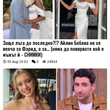
Защо лъга до последно?!? Айлин Бобева не се
венча за Фарид, а за... (няма да повярвате кой е
мъжът й - СНИМКИ)
05 Aug 19:02
0
24934