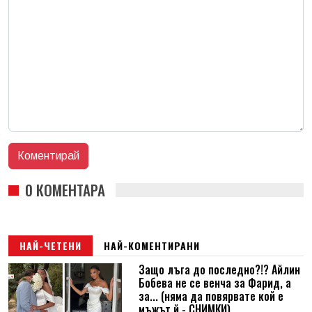
0 КОМЕНТАРА
НАЙ-ЧЕТЕНИ
НАЙ-КОМЕНТИРАНИ
Защо лъга до последно?!? Айлин
Бобева не се венча за Фарид, а
за... (няма да повярвате кой е
мъжът й - СНИМКИ)