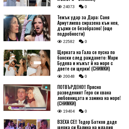
24073
0
Тежък удар за Дара: Саня
Армутлиева смразена към нея,
държи се безобразно! (още
подробности)
22582
0
Щерката на Гала се пусна по
бански след раждането: Мари
Будева и мъжът й на море с
двете си щерки! (СНИМКИ)
20048
0
ПОТВЪРДЕНО!! Прясно
разведеният Геро си хвана
любовницата и замина на море!
(СНИМКИ)
19404
0
ВЗЕХА СЕ!! Тодор Батков даде
щерка си Калина на младия