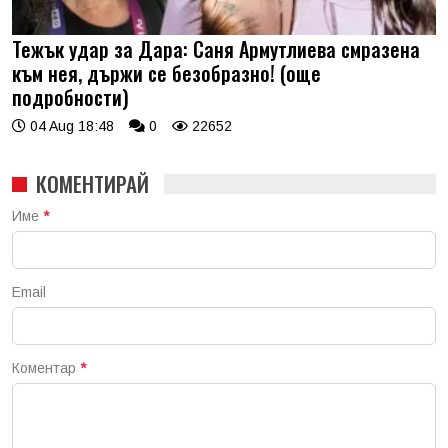
Тежък удар за Дара: Саня Армутлиева смразена
към нея, държи се безобразно! (още
подробности)
04 Aug 18:48
0
22652
КОМЕНТИРАЙ
Име
*
Email
Коментар
*