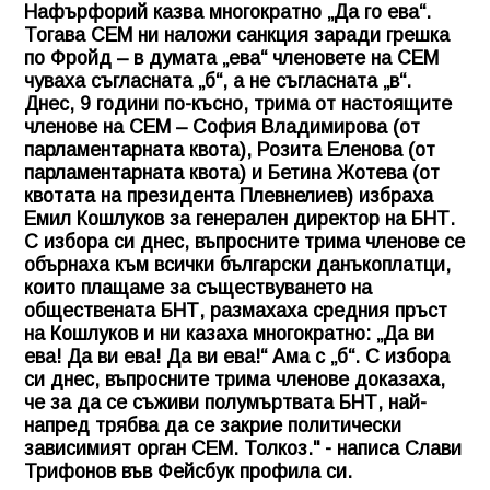
Нафърфорий казва многократно „Да го ева“.
Тогава СЕМ ни наложи санкция заради грешка
по Фройд – в думата „ева“ членовете на СЕМ
чуваха съгласната „б“, а не съгласната „в“.
Днес, 9 години по-късно, трима от настоящите
членове на СЕМ – София Владимирова (от
парламентарната квота), Розита Еленова (от
парламентарната квота) и Бетина Жотева (от
квотата на президента Плевнелиев) избраха
Емил Кошлуков за генерален директор на БНТ.
С избора си днес, въпросните трима членове се
обърнаха към всички български данъкоплатци,
които плащаме за съществуването на
обществената БНТ, размахаха средния пръст
на Кошлуков и ни казаха многократно: „Да ви
ева! Да ви ева! Да ви ева!“ Ама с „б“. С избора
си днес, въпросните трима членове доказаха,
че за да се съживи полумъртвата БНТ, най-
напред трябва да се закрие политически
зависимият орган СЕМ. Толкоз." - написа Слави
Трифонов във Фейсбук профила си.