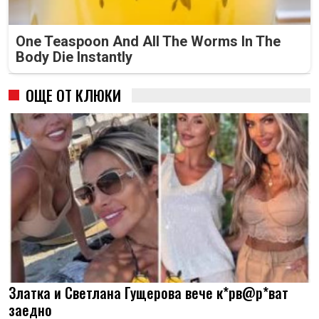
One Teaspoon And All The Worms In The
Body Die Instantly
ОЩЕ ОТ КЛЮКИ
Златка и Светлана Гущерова вече к*рв@р*ват
заедно