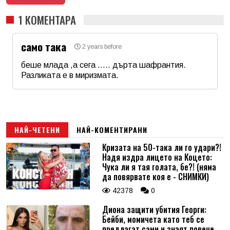
1 КОМЕНТАРА
само така
2 years before
беше млада ,а сега ..... дърта шафрантия.
Разликата е в миризмата.
Име
*
Email
НАЙ-ЧЕТЕНИ
НАЙ-КОМЕНТИРАНИ
Кризата на 50-така ли го удари?!
Надя издра лицето на Коцето:
Коментар
*
Чука ли я тая голата, бе?! (няма
да повярвате коя е - СНИМКИ)
42378
0
Диона защити убития Георги:
Бейби, момичета като теб се
предлагат сами и знаят повече