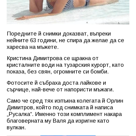
Поредните й снимки доказват, въпреки
нейните 63 години, не спира да желае да се
харесва на мъжете.
Кристина Димитрова се щракна от
кристалните води на тузарския курорт, като
показа, без свян, огромните си бомби.
Фотосите й събраха доста лайкове и
сърчице, най-вече от напористи мъжаги.
Само че сред тях изпъкна колегата й Орлин
Димитров, който под снимката й написа
„Русалка“. Именно този комплимент накара
благоверната му Валя да изригне като
вулкан.