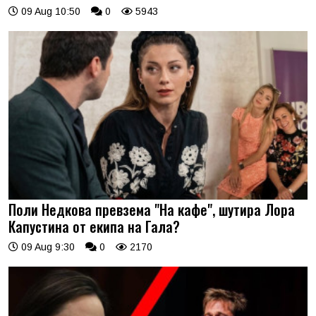
09 Aug 10:50
0
5943
Поли Недкова превзема "На кафе", шутира Лора
Капустина от екипа на Гала?
09 Aug 9:30
0
2170