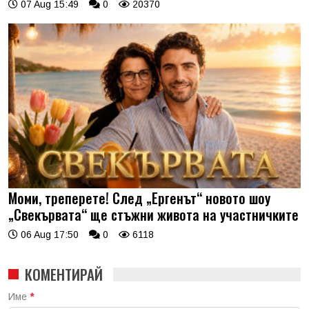
07 Aug 15:49
0
20370
Моми, треперете! След „Ергенът“ новото шоу
„Свекървата“ ще стъжни живота на участничките
06 Aug 17:50
0
6118
КОМЕНТИРАЙ
Име
*