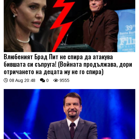
Влюбеният Брад Пит не спира да атакува
бившата си съпруга! (Войната продължава, дори
отричането на децата му не го спира)
08 Aug 20:48
0
9555