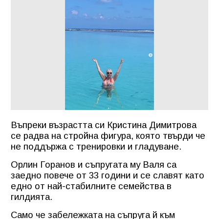
Въпреки възрастта си Кристина Димитрова
се радва на стройна фигура, която твърди че
не поддържа с тренировки и гладуване.
Орлин Горанов и съпругата му Валя са
заедно повече от 33 години и се славят като
едно от най-стабилните семейства в
гилдията.
Само че забележката на съпруга й към