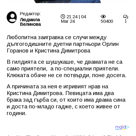
Редактор:
21:24 | 04
Людмила
Mar 24
50400
1
Велинова
Любопитна заигравка се случи между
дългогодишните дуетни партньори Орлин
Горанов и Кристина Димитрова
В гилдията се шушукаше, че двамата не са
само приятели,
а по-специални приятели.
Клюката обаче не се потвърди, поне досега.
А причината за нея е игривият нрав на
Кристина Димитрова. Певицата има два
брака зад гърба си, от които има двама сина
и доста по-младо гадже, с което живее от
години.