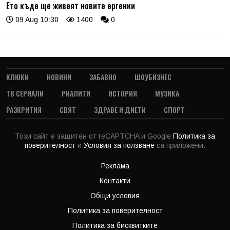
Ето къде ще живеят новите ергенки
09 Aug 10:30
1400
0
КЛЮКИ
НОВИНИ
ЗАБАВНО
ШОУБИЗНЕС
ТВ СЕРИАЛИ
РИАЛИТИ
ИСТОРИЯ
МУЗИКА
РАЗКРИТИЯ
СВЯТ
ЗДРАВЕ И ДИЕТИ
СПОРТ
Този сайт е защитен от reCAPTCHA и Google
Политика за
поверителност
и
Условия за ползване
са приложени.
Реклама
Контакти
Общи условия
Политика за поверителност
Политика за бисквитките