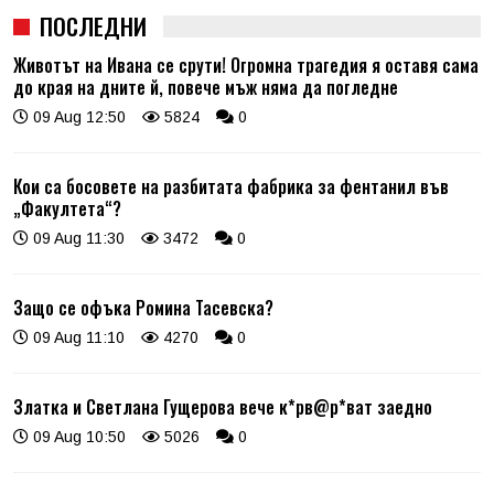
ПОСЛЕДНИ
Животът на Ивана се срути! Огромна трагедия я оставя сама
до края на дните й, повече мъж няма да погледне
09 Aug 12:50
5824
0
Кои са босовете на разбитата фабрика за фентанил във
„Факултета“?
09 Aug 11:30
3472
0
Защо се офъка Ромина Тасевска?
09 Aug 11:10
4270
0
Златка и Светлана Гущерова вече к*рв@р*ват заедно
09 Aug 10:50
5026
0