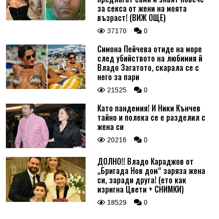
за секса от жени на моята
възраст! (ВИЖ ОЩЕ)
37170
0
Симона Пейчева отиде на море
след убийството на любимия й
Владо Загатото, скарала се с
него за пари
21525
0
Като пандемия! И Ники Кънчев
тайно и полека се е разделил с
жена си
20216
0
ДОЛНО!! Владо Караджов от
„Бригада Нов дом“ заряза жена
си, заради друга! (ето как
изригна Цвети + СНИМКИ)
18529
0