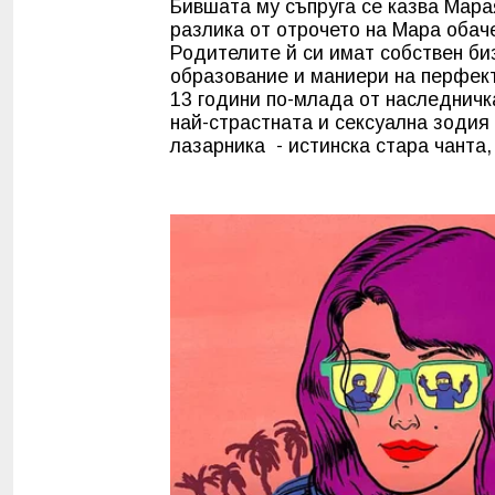
Бившата му съпруга се казва Мара
разлика от отрочето на Мара обаче
Родителите й си имат собствен би
образование и маниери на перфект
13 години по-млада от наследничка
най-страстната и сексуална зодия 
лазарника - истинска стара чанта,