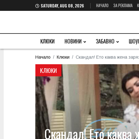
НАЧАЛО
ЗА РЕКЛАМА
SATURDAY, AUG 08, 2026
КЛЮКИ
НОВИНИ
ЗАБАВНО
ШОУ
Начало
Клюки
Скандал! Ето каква жена за
КЛЮКИ
Скандал! Ето каква 