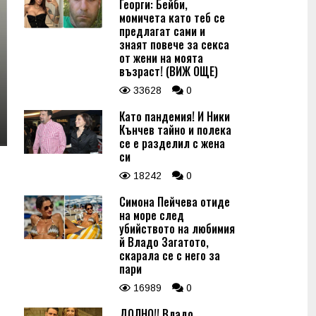
Георги: Бейби,
момичета като теб се
предлагат сами и
знаят повече за секса
от жени на моята
възраст! (ВИЖ ОЩЕ)
33628
0
Като пандемия! И Ники
Кънчев тайно и полека
се е разделил с жена
си
18242
0
Симона Пейчева отиде
на море след
убийството на любимия
й Владо Загатото,
скарала се с него за
пари
16989
0
ДОЛНО!! Владо