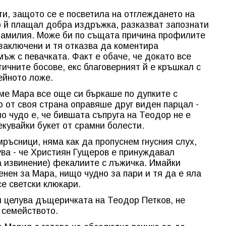
и, защото се е посветила на отглеждането на
р й плащал добра издръжка, разказват запознати
фамилия. Може би по същата причина профилите
заключени и тя отказва да коментира
ъж с певачката. Факт е обаче, че докато все
ичните босове, екс благоверният й е кръшкал с
ейното ложе.
еме Мара все още си бъркаше по дупките с
 от своя страна оправяше друг виден парцал -
о чудо е, че бившата съпруга на Теодор не е
кувайки букет от срамни болести.
ръсници, няма как да пропуснем гнусния слух,
ва - че Християн Гущеров е принуждавал
 извинение) фекалиите с лъжичка. Имайки
нен за Мара, нищо чудно за пари и тя да е яла
е светски клюкари.
я целува дъщеричката на Теодор Петков, не
 семейството.