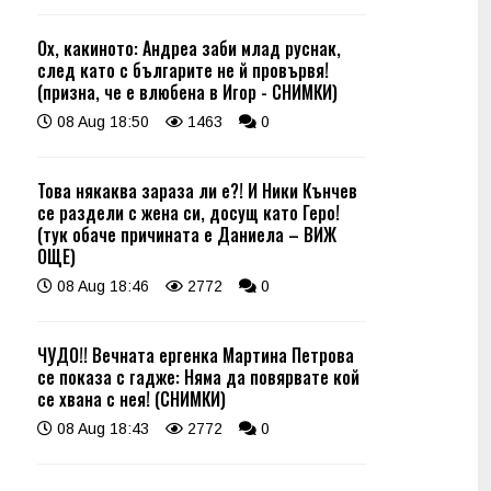
Ох, какиното: Андреа заби млад руснак,
след като с българите не й провървя!
(призна, че е влюбена в Игор - СНИМКИ)
08 Aug 18:50
1463
0
Това някаква зараза ли е?! И Ники Кънчев
се раздели с жена си, досущ като Геро!
(тук обаче причината е Даниела – ВИЖ
ОЩЕ)
08 Aug 18:46
2772
0
ЧУДО!! Вечната ергенка Мартина Петрова
се показа с гадже: Няма да повярвате кой
се хвана с нея! (СНИМКИ)
08 Aug 18:43
2772
0