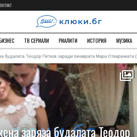
КОНТАКТ
БИЗНЕС
ТВ СЕРИАЛИ
РИАЛИТИ
ИСТОРИЯ
МУЗИКА
ряза будалата Теодор Петков заради пачаврата Мара Отварачка
жена заряза будалата Теодор