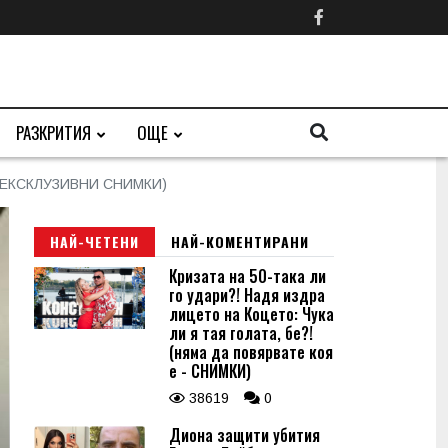
РАЗКРИТИЯ
ОЩЕ
та (ЕКСКЛУЗИВНИ СНИМКИ)
НАЙ-ЧЕТЕНИ
НАЙ-КОМЕНТИРАНИ
Кризата на 50-така ли
го удари?! Надя издра
лицето на Коцето: Чука
ли я тая голата, бе?!
(няма да повярвате коя
е - СНИМКИ)
38619
0
Диона защити убития