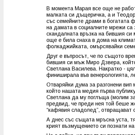
В момента Марая все още не работ
малката си дъщеричка, а и Теодо
със семейните драми в богатата 
на дамата в социалните мрежи са 
скандалната връзка на бившия си м
още е била снаха в дома на климат
фолкаджийката, омърсявайки сем
Друг е въпросът, че по същото вр
бившия си мъж Миро Дзвера, който
Светлана Василева. Накратко - цял
финиширала във венерологията, ле
Отваряйки дума за разгонени вип м
който нашата медия първа публику
Светлана да му поглъща (молим за
предвид, че преди нея той беше же
“кафявия сладолед”, отвращават с
А днес със същата мръсна уста, т
крият възмущението си познати на