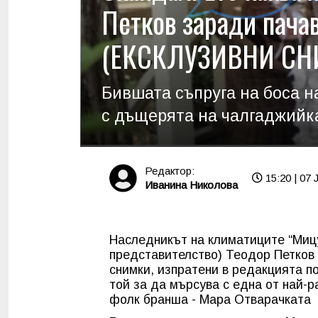
Петков заради пача
(ЕКСКЛУЗИВНИ СН
Бившата съпруга на боса 
с дъщерята на чалгаджийк
Редактор:
15:20 | 07 J
Иванина Николова
Наследникът на климатиците “Мицу
представителство) Теодор Петков 
снимки, изпратени в редакцията п
той за да мърсува с една от най-
фолк бранша - Мара Отварачката