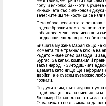
Не е тайна, че три пъти парясанат
получи няколко банкноти в ръцете с
миньончета със силиконови джуки 
телесните им течности са се излив
Сега обаче певачката го раздава п
надене брачния хомот за четвърти 
наближава менопауза явно не я см
предназначена да върже собствен
Бившата му жена Марая къщо не си
момента тя е тракнала ключа на а
където живее след развода, и заед
Бургас. За капак, компания й прав
такъв народ” - 33-годишният адво
Двамата като нищо ще заформят ед
двойки, а е съвсем възможно любо
познати.
По думите им, със сигурност умна
подобаващо носа на бившия си мъ
Любомир Петков да се готви за те
Отварачката не е свикнала да пес