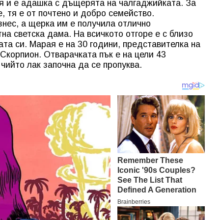
я и е адашка с дъщерята на чалгаджийката. За
, тя е от почтено и добро семейство.
знес, а щерка им е получила отлично
на светска дама. На всичкото отгоре е с близо
та си. Марая е на 30 години, представителка на
Скорпион. Отварачката пък е на цели 43
 чийто лак започна да се пропуква.