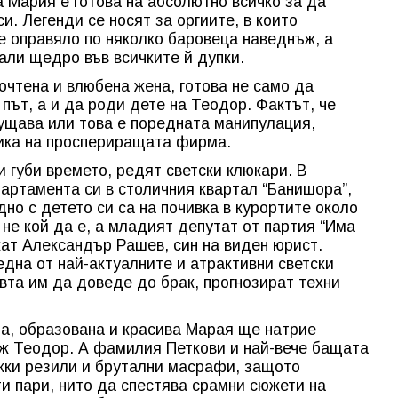
а Мария е готова на абсолютно всичко за да
и. Легенди се носят за оргиите, в които
е оправяло по няколко баровеца наведнъж, а
али щедро във всичките й дупки.
очтена и влюбена жена, готова не само да
път, а и да роди дете на Теодор. Фактът, че
ущава или това е поредната манипулация,
ика на проспериращата фирма.
 губи времето, редят светски клюкари. В
партамента си в столичния квартал “Банишора”,
но с детето си са на почивка в курортите около
и не кой да е, а младият депутат от партия “Има
кат Александър Рашев, син на виден юрист.
на от най-актуалните и атрактивни светски
вта им да доведе до брак, прогнозират техни
та, образована и красива Марая ще натрие
ж Теодор. А фамилия Петкови и най-вече бащата
жки резили и брутални масрафи, защото
ти пари, нито да спестява срамни сюжети на