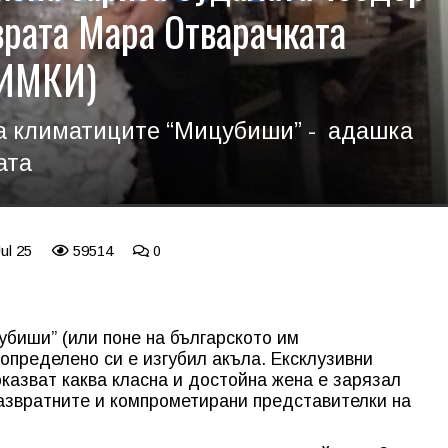
врата Мара Отварачката
ИМКИ)
на климатиците “Мицубиши” - адашка
ата
ul 25
59514
0
биши” (или поне на българското им
определено си е изгубил акъла. Ексклузивни
оказват каква класна и достойна жена е зарязал
развратните и компрометирани представителки на