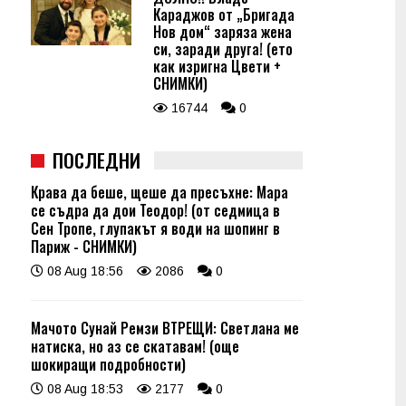
Караджов от „Бригада
Нов дом“ заряза жена
си, заради друга! (ето
как изригна Цвети +
СНИМКИ)
16744
0
ПОСЛЕДНИ
Крава да беше, щеше да пресъхне: Мара
се съдра да дои Теодор! (от седмица в
Сен Тропе, глупакът я води на шопинг в
Париж - СНИМКИ)
08 Aug 18:56
2086
0
Мачото Сунай Ремзи ВТРЕЩИ: Светлана ме
натиска, но аз се скатавам! (още
шокиращи подробности)
08 Aug 18:53
2177
0