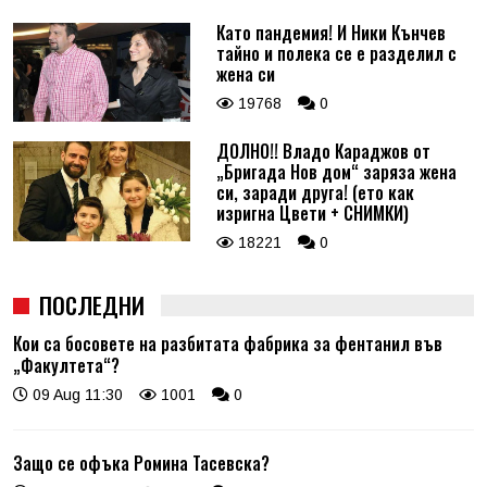
Като пандемия! И Ники Кънчев
тайно и полека се е разделил с
жена си
19768
0
ДОЛНО!! Владо Караджов от
„Бригада Нов дом“ заряза жена
си, заради друга! (ето как
изригна Цвети + СНИМКИ)
18221
0
ПОСЛЕДНИ
Кои са босовете на разбитата фабрика за фентанил във
„Факултета“?
09 Aug 11:30
1001
0
Защо се офъка Ромина Тасевска?