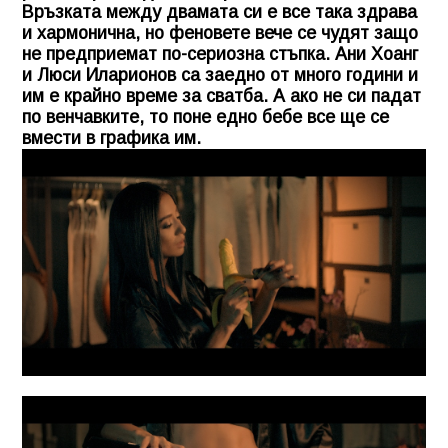
Връзката между двамата си е все така здрава
и хармонична, но феновете вече се чудят защо
не предприемат по-сериозна стъпка. Ани Хоанг
и Люси Иларионов са заедно от много години и
им е крайно време за сватба. А ако не си падат
по венчавките, то поне едно бебе все ще се
вмести в графика им.