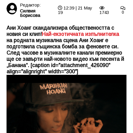
Редактор:
12:39 | 21 May
Силвия
19
1743
0
Борисова
Ани Хоанг скандализира обществеността с
новия си клип!
Най-екзотичната изпълнителка
на родната музикална сцена Ани Хоанг е
подготвила същинска бомба за феновете си.
След часове в музикалните канали премиерно
ще се завърти най-новото видео към песента й
„Банана“. [caption id="attachment_426090"
align="alignright" width="300"]