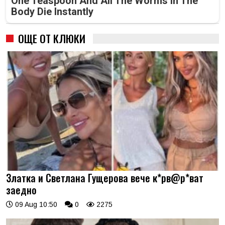
One Teaspoon And All The Worms In The
Body Die Instantly
ОЩЕ ОТ КЛЮКИ
Златка и Светлана Гущерова вече к*рв@р*ват
заедно
09 Aug 10:50
0
2275