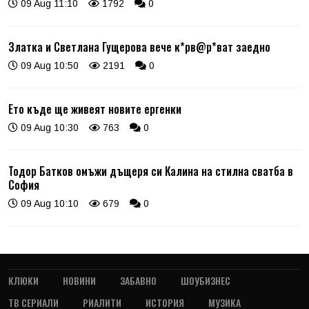
09 Aug 11:10
1792
0
Златка и Светлана Гущерова вече к*рв@р*ват заедно
09 Aug 10:50
2191
0
Ето къде ще живеят новите ергенки
09 Aug 10:30
763
0
Тодор Батков омъжи дъщеря си Калина на стилна сватба в
София
09 Aug 10:10
679
0
КЛЮКИ
НОВИНИ
ЗАБАВНО
ШОУБИЗНЕС
ТВ СЕРИАЛИ
РИАЛИТИ
ИСТОРИЯ
МУЗИКА