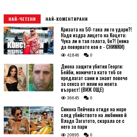
НАЙ-ЧЕТЕНИ
НАЙ-КОМЕНТИРАНИ
Кризата на 50-така ли го удари?!
Надя издра лицето на Коцето:
Чука ли я тая голата, бе?! (няма
да повярвате коя е - СНИМКИ)
41846
0
Диона защити убития Георги:
Бейби, момичета като теб се
предлагат сами и знаят повече
за секса от жени на моята
възраст! (ВИЖ ОЩЕ)
36645
0
Симона Пейчева отиде на море
след убийството на любимия й
Владо Загатото, скарала се с
него за пари
20895
0