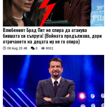
Влюбеният Брад Пит не спира да атакува
бившата си съпруга! (Войната продължава, дори
отричането на децата му не го спира)
08 Aug 20:48
0
8001