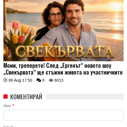
Моми, треперете! След „Ергенът“ новото шоу
„Свекървата“ ще стъжни живота на участничките
06 Aug 17:50
0
6013
КОМЕНТИРАЙ
Име
*