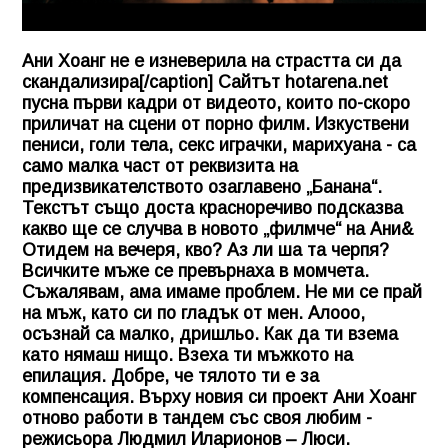
Ани Хоанг не е изневерила на страстта си да
скандализира[/caption] Сайтът hotarena.net
пусна първи кадри от видеото, които по-скоро
приличат на сцени от порно филм. Изкуствени
пениси, голи тела, секс играчки, марихуана - са
само малка част от реквизита на
предизвикателството озаглавено „Банана“.
Текстът също доста красноречиво подсказва
какво ще се случва в новото „филмче“ на Ани&
Отидем на вечеря, кво? Аз ли ша та черпя?
Всичките мъже се превърнаха в момчета.
Съжалявам, ама имаме проблем. Не ми се прай
на мъж, като си по гладък от мен. Алооо,
осъзнай са малко, дришльо. Как да ти взема
като нямаш нищо. Взеха ти мъжкото на
епилация. Добре, че тялото ти е за
компенсация. Върху новия си проект Ани Хоанг
отново работи в тандем със своя любим -
режисьора Людмил Иларионов – Люси.