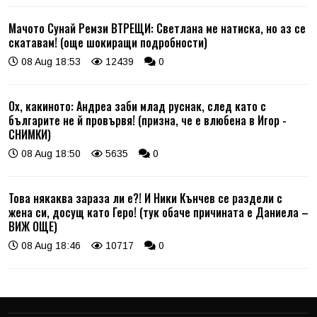
Мачото Сунай Ремзи ВТРЕЩИ: Светлана ме натиска, но аз се
скатавам! (още шокиращи подробности)
08 Aug 18:53
12439
0
Ох, какиното: Андреа заби млад руснак, след като с
българите не й провървя! (призна, че е влюбена в Игор -
СНИМКИ)
08 Aug 18:50
5635
0
Това някаква зараза ли е?! И Ники Кънчев се раздели с
жена си, досущ като Геро! (тук обаче причината е Даниела –
ВИЖ ОЩЕ)
08 Aug 18:46
10717
0