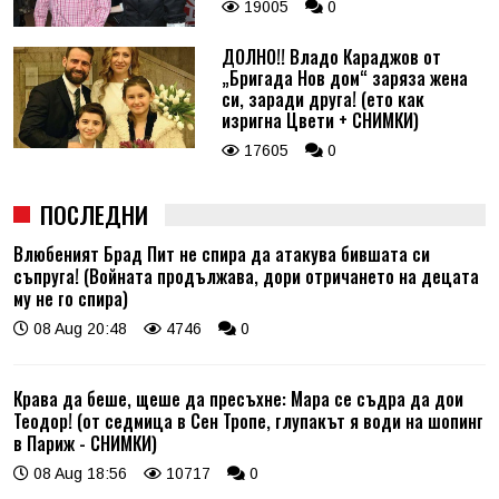
19005
0
ДОЛНО!! Владо Караджов от
„Бригада Нов дом“ заряза жена
си, заради друга! (ето как
изригна Цвети + СНИМКИ)
17605
0
ПОСЛЕДНИ
Влюбеният Брад Пит не спира да атакува бившата си
съпруга! (Войната продължава, дори отричането на децата
му не го спира)
08 Aug 20:48
4746
0
Крава да беше, щеше да пресъхне: Мара се съдра да дои
Теодор! (от седмица в Сен Тропе, глупакът я води на шопинг
в Париж - СНИМКИ)
08 Aug 18:56
10717
0