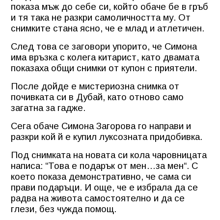
показа мъж до себе си, който обаче бе в гръб
и тя така не разкри самоличността му. От
снимките стана ясно, че е млад и атлетичен.
След това се заговори упорито, че Симона
има връзка с колега китарист, като двамата
показаха общи снимки от купон с приятели.
После дойде е мистериозна снимка от
почивката си в Дубай, като отново само
загатна за гадже.
Сега обаче Симона Загорова го направи и
разкри кой й е купил луксозната придобивка.
Под снимката на новата си кола чаровницата
написа: “Това е подарък от мен…за мен“. С
което показа демонстративно, че сама си
прави подаръци. И още, че е избрала да се
радва на живота самостоятелно и да се
глези, без чужда помощ.