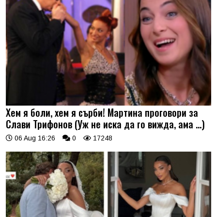
Хем я боли, хем я сърби! Мартина проговори за
Слави Трифонов (Уж не иска да го вижда, ама …)
06 Aug 16:26
0
17248