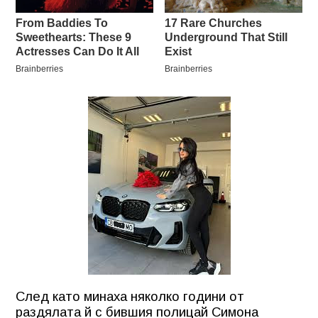
След като минаха няколко години от
раздялата й с бившия полицай Симона