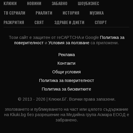
КЛЮКИ
НОВИНИ
ЗАБАВНО
ШОУБИЗНЕС
ТВ СЕРИАЛИ
РИАЛИТИ
ИСТОРИЯ
МУЗИКА
РАЗКРИТИЯ
СВЯТ
ЗДРАВЕ И ДИЕТИ
СПОРТ
Този сайт е защитен от reCAPTCHA и Google
Политика за
поверителност
и
Условия за ползване
са приложени.
Реклама
Контакти
Общи условия
Политика за поверителност
Политика за бисквитките
© 2013 - 2026 | Клюки.БГ. Всички права запазени.
зползването и публикуването на част или цялото съдържание
на Kliuki.bg без разрешение на Медийна група Асмара ЕООД е
забранено.