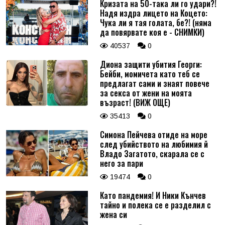
Кризата на 50-така ли го удари?!
Надя издра лицето на Коцето:
Чука ли я тая голата, бе?! (няма
да повярвате коя е - СНИМКИ)
40537
0
Диона защити убития Георги:
Бейби, момичета като теб се
предлагат сами и знаят повече
за секса от жени на моята
възраст! (ВИЖ ОЩЕ)
35413
0
Симона Пейчева отиде на море
след убийството на любимия й
Владо Загатото, скарала се с
него за пари
19474
0
Като пандемия! И Ники Кънчев
тайно и полека се е разделил с
жена си