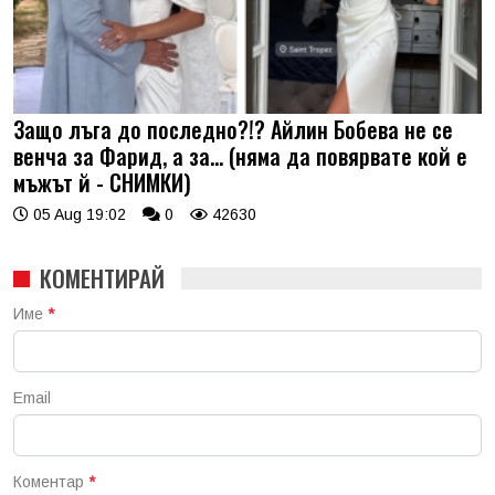
Защо лъга до последно?!? Айлин Бобева не се
венча за Фарид, а за... (няма да повярвате кой е
мъжът й - СНИМКИ)
05 Aug 19:02
0
42630
КОМЕНТИРАЙ
Име
*
Email
Коментар
*