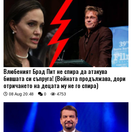
Влюбеният Брад Пит не спира да атакува
бившата си съпруга! (Войната продължава, дори
отричането на децата му не го спира)
08 Aug 20:48
0
4753