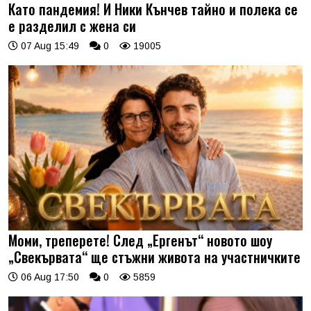
Като пандемия! И Ники Кънчев тайно и полека се
е разделил с жена си
07 Aug 15:49
0
19005
Моми, треперете! След „Ергенът“ новото шоу
„Свекървата“ ще стъжни живота на участничките
06 Aug 17:50
0
5859