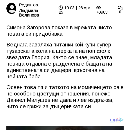
Редактор:
19:03 | 26 Apr
Людмила
25
70903
0
Велинова
Симона Загорова показа в мрежата чисто
новата си придобивка
Веднага заваляха питанки кой купи супер
тузарската кола на щерката на поп фолк
звездата Глория. Както се знае, младата
певица отдавна е разделена с бащата на
единствената си дъщеря, кръстена на
нейната баба.
Освен това тя и таткото на момиченцето са в
не особено цветущи отношения, понеже
Даниел Милушев не дава и лев издръжка,
нито се грижи за дъщеричката си.