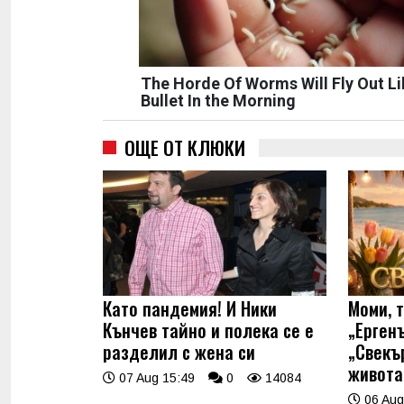
The Horde Of Worms Will Fly Out Li
Bullet In the Morning
ОЩЕ ОТ КЛЮКИ
Като пандемия! И Ники
Моми, 
Кънчев тайно и полека се е
„Ерген
разделил с жена си
„Свекъ
живота
07 Aug 15:49
0
14084
06 Aug