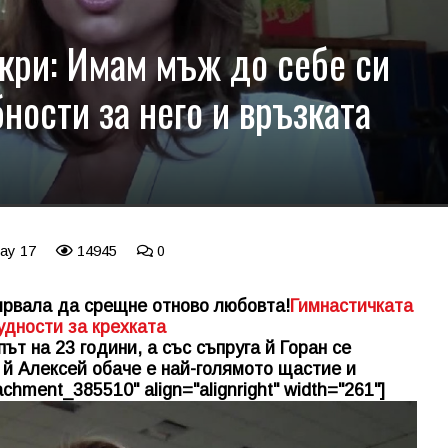
кри: Имам мъж до себе си
бности за него и връзката
May 17
14945
0
ярвала да срещне отново любовта!
Гимнастичката
удности за крехката
ът на 23 години, а със съпруга й Горан се
 й Алексей обаче е най-голямото щастие и
achment_385510" align="alignright" width="261"]