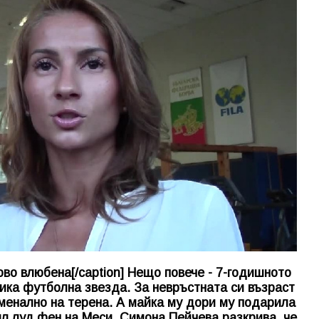
во влюбена[/caption] Нещо повече - 7-годишното
ика футболна звезда. За невръстната си възраст
менално на терена. А майка му дори му подарила
ил луд фен на Меси. Симона Пейчева разкрива, че