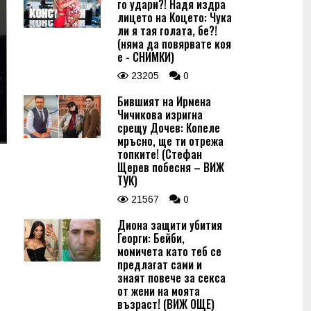
го удари?! Надя издра
лицето на Коцето: Чука
ли я тая голата, бе?!
(няма да повярвате коя
е - СНИМКИ)
23205
0
Бившият на Ирмена
Чичикова изригна
срещу Дочев: Копеле
мръсно, ще ти отрежа
топките! (Стефан
Щерев побесня – ВИЖ
ТУК)
21567
0
Диона защити убития
Георги: Бейби,
момичета като теб се
предлагат сами и
знаят повече за секса
от жени на моята
възраст! (ВИЖ ОЩЕ)