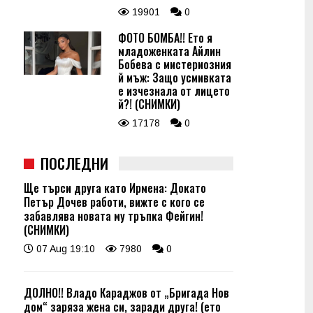
19901
0
ФОТО БОМБА!! Ето я
младоженката Айлин
Бобева с мистериозния
й мъж: Защо усмивката
е изчезнала от лицето
й?! (СНИМКИ)
17178
0
ПОСЛЕДНИ
Ще търси друга като Ирмена: Докато
Петър Дочев работи, вижте с кого се
забавлява новата му тръпка Фейгин!
(СНИМКИ)
07 Aug 19:10
7980
0
ДОЛНО!! Владо Караджов от „Бригада Нов
дом“ заряза жена си, заради друга! (ето