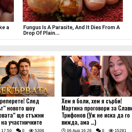
ke a
Fungus Is A Parasite, And It Dies From A
Drop Of Plain...
треперете! След
Хем я боли, хем я сърби!
ът“ новото шоу
Мартина проговори за Слав
рвата“ ще стъжни
Трифонов (Уж не иска да го
 на участничките
вижда, ама …)
 17:50
0
5306
06 Aug 16:26
0
15281