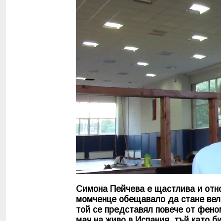
Симона Пейчева е щастлива и отно
момченце обещавало да стане вел
той се представял повече от фено
мач на живо в Испания, тъй като б