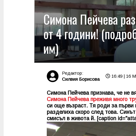
Симона Пейчева раз
от 4 години! (подро
им)
Редактор:
16:49 | 16 
Силвия Борисова
Симона Пейчева признава, че не в
Симона Пейчева преживя много тр
си още възраст. Тя роди за първи п
разделиха скоро след това. Синът
смисъл в живота й. [caption id="att