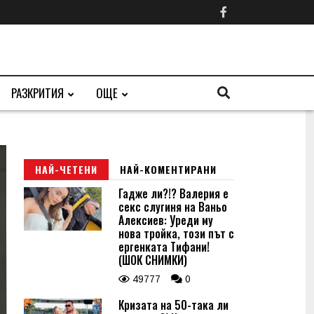
РАЗКРИТИЯ
ОЩЕ
НАЙ-ЧЕТЕНИ
НАЙ-КОМЕНТИРАНИ
Гадже ли?!? Валерия е
секс слугиня на Ваньо
Алексиев: Уреди му
нова тройка, този път с
ергенката Тифани!
(ШОК СНИМКИ)
49777
0
Кризата на 50-така ли