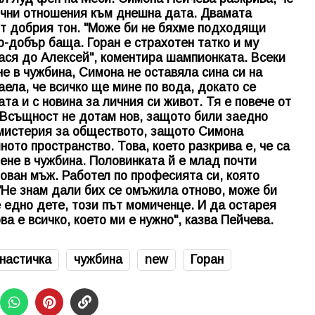
лични отношения към днешна дата. Двамата
ят добрия тон. "Може би не бяхме подходящи
по-добър баща. Горан е страхотен татко и му
нася до Алексей", коментира шампионката. Всеки
не в чужбина, Симона не оставяла сина си на
наела, че всичко ще мине по вода, докато се
та и с новина за личния си живот. Тя е повече от
. Всъщност не дотам нов, защото били заедно
 мистерия за обществото, защото Симона
ното пространство. Това, което разкрива е, че са
ене в чужбина. Половинката й е млад почти
зован мъж. Работел по професията си, която
 "Не знам дали бих се омъжила отново, може би
е едно дете, този път момиченце. И да остарея
ва е всичко, което ми е нужно", казва Пейчева.
настичка
чужбина
new
Горан