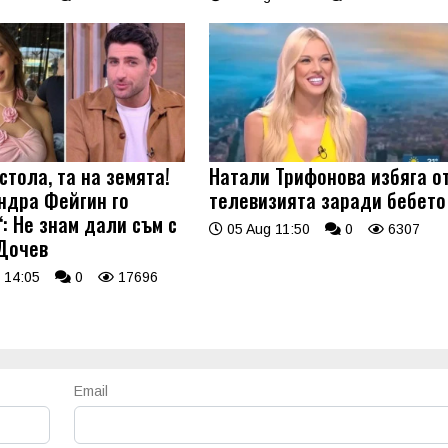
стола, та на земята!
Натали Трифонова избяга о
ндра Фейгин го
телевизията заради бебето
: Не знам дали съм с
05 Aug 11:50
0
6307
Дочев
 14:05
0
17696
Email