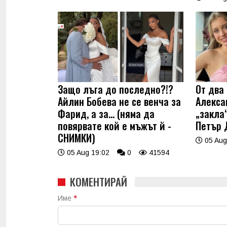
Защо лъга до последно?!?
От два 
Айлин Бобева не се венча за
Алекса
Фарид, а за... (няма да
„закла“
повярвате кой е мъжът й -
Петър 
СНИМКИ)
05 Aug
05 Aug 19:02
0
41594
КОМЕНТИРАЙ
Име
*