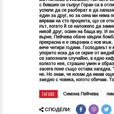
с бившия си съпруг Горан са в от
успели да се разберат и да запаз
един за друг, но за сина ми няма 
вярвам на сто процента, що се от
път, когато й се наложело да зами
никой друг, освен на баща му. И з
върне. Пейчева обаче хвърли бомба
прекрасна и е свързана с нов мъж
вече четири години. Господинът е
упорито иска да се скрие от медий
се запознали случайно, в едно каф
колкото нея, страшно умен и обра
засега поне също остава загадка.
не. Но знам, че искам да имам ощ
заедно с човека, когото обичам. То
ТАГОВЕ:
Симона Пейчева
гим
СПОДЕЛИ: