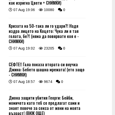
как изригна Цвети + СНИМКИ)
07 Aug 19:06
10080
0
Кризата на 50-така ли го удари?! Надя
издра лицето на Коцето: Чука ли я тая
голата, бе?! (няма да повярвате коя е -
СНИМКИ)
07 Aug 19:02
23205
0
СЕФТЕ!! Гала показа втората си внучка
Джина: Бебето шашна мрежата! (ето защо
- СНИМКИ)
07 Aug 18:57
9674
0
Диона защити убития Георги: Бейби,
момичета като теб се предлагат сами и
знаят повече за секса от жени на моята
възраст! (ВИЖ ОЩЕ)