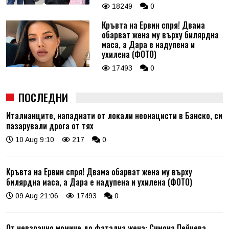
18249
0
Кръвта на Ервин спря! Двама
обарват жена му върху билярдна
маса, а Дара е надупена и
ухилена (ФОТО)
17493
0
ПОСЛЕДНИ
Италианците, нападнати от локали неонацисти в Банско, си
пазарували дрога от тях
10 Aug 9:10
217
0
Кръвта на Ервин спря! Двама обарват жена му върху
билярдна маса, а Дара е надупена и ухилена (ФОТО)
09 Aug 21:06
17493
0
От невзрачно момиче до фатална жена: Симона Пейчева