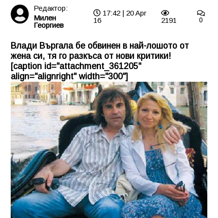
Редактор:
17:42 | 20 Apr
Милен
16
2191
0
Георгиев
Влади Въргала бе обвинен в най-лошото от
жена си, тя го разкъса от нови критики!
[caption id="attachment_361205"
align="alignright" width="300"]