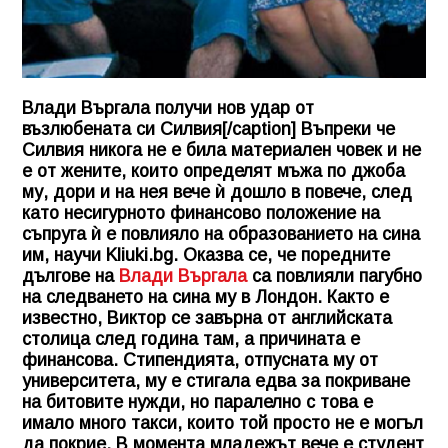
Влади Въргала получи нов удар от
възлюбената си Силвия[/caption] Въпреки че
Силвия никога не е била материален човек и не
е от жените, които определят мъжа по джоба
му, дори и на нея вече ѝ дошло в повече, след
като несигурното финансово положение на
съпруга ѝ е повлияло на образованието на сина
им, научи
Kliuki.bg
. Оказва се, че поредните
дългове на
Влади Въргала
са повлияли пагубно
на следването на сина му в Лондон. Както е
известно, Виктор се завърна от английската
столица след година там, а причината е
финансова. Стипендията, отпусната му от
университета, му е стигала едва за покриване
на битовите нужди, но паралелно с това е
имало много такси, които той просто не е могъл
да покрие. В момента младежът вече е студент