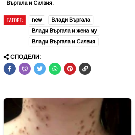
Въргала и Силвия.
ТАГОВЕ:
new
Влади Въргала
Влади Въргала и жена му
Влади Въргала и Силвия
СПОДЕЛИ: