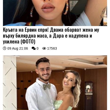
Кръвта на Ервин спря! Двама обарват жена му
върху билярдна маса, а Дара е надупена и
ухилена (ФОТО)
09 Aug 21:06
0
17563