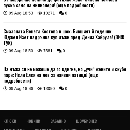
пуска само на милионери! (още подробности)
09 Aug 18:53
19271
0
Смазаната Венета Костова в шок: Бившият й годеник
Юджел Изет надрънка куп лъжи пред Дениз Хайрула! (ВИЖ
ТУК)
09 Aug 18:50
7581
0
На мъжа си не можеше да го вдигне, но „учи“ жените и скубе
пари: Нели Елея на лов за наивни патици! (още
подробности)
09 Aug 18:46
13090
0
КЛЮКИ
НОВИНИ
ЗАБАВНО
ШОУБИЗНЕС