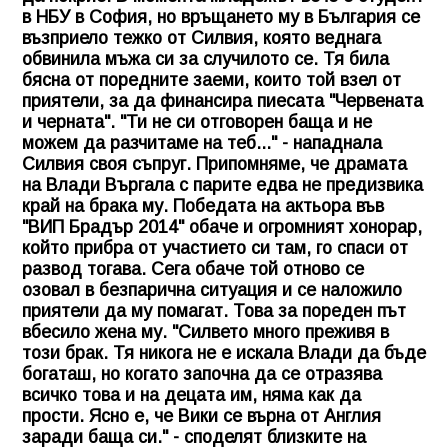
в НБУ в София, но връщането му в България се
възприело тежко от Силвия, която веднага
обвинила мъжа си за случилото се. Тя била
бясна от поредните заеми, които той взел от
приятели, за да финансира пиесата "Червената
и черната". "Ти не си отговорен баща и не
можем да разчитаме на теб..." - нападнала
Силвия своя съпруг. Припомняме, че драмата
на Влади Въргала с парите едва не предизвика
край на брака му. Победата на актьора във
"ВИП Брадър 2014" обаче и огромният хонорар,
който прибра от участието си там, го спаси от
развод тогава. Сега обаче той отново се
озовал в безпарична ситуация и се наложило
приятели да му помагат. Това за пореден път
вбесило жена му. "Силвето много преживя в
този брак. Тя никога не е искала Влади да бъде
богаташ, но когато започна да се отразява
всичко това и на децата им, няма как да
прости. Ясно е, че Вики се върна от Англия
заради баща си." - споделят близките на