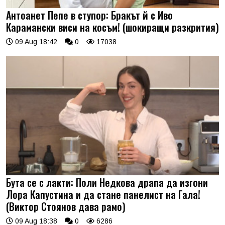
Антоанет Пепе в ступор: Бракът й с Иво
Карамански виси на косъм! (шокиращи разкрития)
09 Aug 18:42
0
17038
Бута се с лакти: Поли Недкова драпа да изгони
Лора Капустина и да стане панелист на Гала!
(Виктор Стоянов дава рамо)
09 Aug 18:38
0
6286