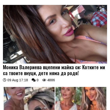
Моника Валериева вцепени майка си: Котките ми
са твоите внуци, дете няма да родя!
09 Aug 17:18
0
4886