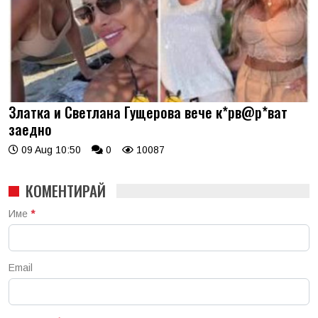
Златка и Светлана Гущерова вече к*рв@р*ват
заедно
09 Aug 10:50
0
10087
КОМЕНТИРАЙ
Име
*
Email