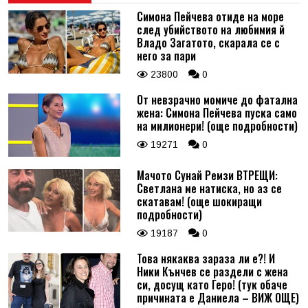
Симона Пейчева отиде на море
след убийството на любимия й
Владо Загатото, скарала се с
него за пари
23800
0
От невзрачно момиче до фатална
жена: Симона Пейчева пуска само
на милионери! (още подробности)
19271
0
Мачото Сунай Ремзи ВТРЕЩИ:
Светлана ме натиска, но аз се
скатавам! (още шокиращи
подробности)
19187
0
Това някаква зараза ли е?! И
Ники Кънчев се раздели с жена
си, досущ като Геро! (тук обаче
причината е Даниела – ВИЖ ОЩЕ)