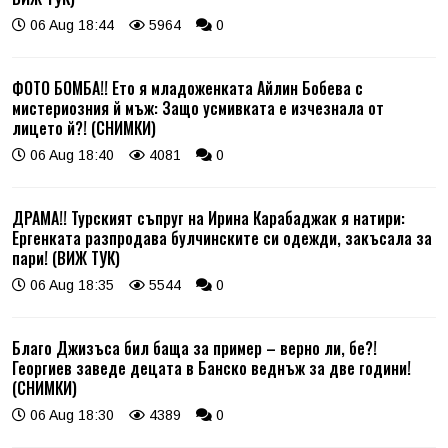
06 Aug 18:44
5964
0
ФОТО БОМБА!! Ето я младоженката Айлин Бобева с
мистериозния й мъж: Защо усмивката е изчезнала от
лицето й?! (СНИМКИ)
06 Aug 18:40
4081
0
ДРАМА!! Турският съпруг на Ирина Карабаджак я натири:
Ергенката разпродава булчинските си одежди, закъсала за
пари! (ВИЖ ТУК)
06 Aug 18:35
5544
0
Благо Джизъса бил баща за пример – верно ли, бе?!
Георгиев заведе децата в Банско веднъж за две години!
(СНИМКИ)
06 Aug 18:30
4389
0