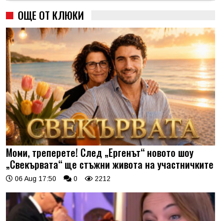
ОЩЕ ОТ КЛЮКИ
Моми, треперете! След „Ергенът“ новото шоу
„Свекървата“ ще стъжни живота на участничките
06 Aug 17:50
0
2212