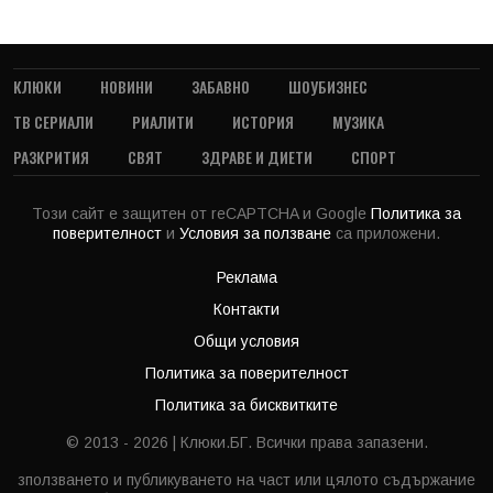
КЛЮКИ
НОВИНИ
ЗАБАВНО
ШОУБИЗНЕС
ТВ СЕРИАЛИ
РИАЛИТИ
ИСТОРИЯ
МУЗИКА
РАЗКРИТИЯ
СВЯТ
ЗДРАВЕ И ДИЕТИ
СПОРТ
Този сайт е защитен от reCAPTCHA и Google
Политика за
поверителност
и
Условия за ползване
са приложени.
Реклама
Контакти
Общи условия
Политика за поверителност
Политика за бисквитките
© 2013 - 2026 | Клюки.БГ. Всички права запазени.
зползването и публикуването на част или цялото съдържание