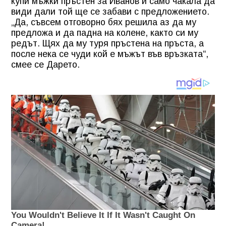
купи мъжки пръстен за Иванов и само чакала да
види дали той ще се забави с предложението.
„Да, съвсем отговорно бях решила аз да му
предложа и да падна на колене, както си му
редът. Щях да му туря пръстена на пръста, а
после нека се чуди кой е мъжът във връзката“,
смее се Дарето.