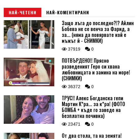
НАЙ-ЧЕТЕНИ
НАЙ-КОМЕНТИРАНИ
Защо лъга до последно?!? Айлин
Бобева не се венча за Фарид, а
за... (няма да повярвате кой е
мъжът й - СНИМКИ)
37919
0
ПОТВЪРДЕНО!! Прясно
разведеният Геро си хвана
любовницата и замина на море!
(СНИМКИ)
36372
0
ТРУС!! Алекс Богданска гепи
Мартин К*ра... за к*ра! (ФОТО
БОМБА + къде го заведе на
безплатна почивка)
23471
0
От два стола, та на земята!