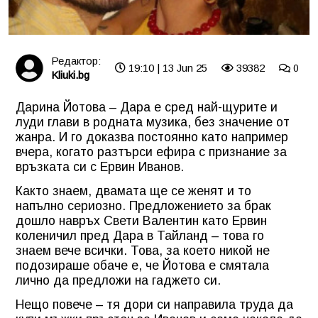
Редактор:
19:10 | 13 Jun 25
39382
0
Kliuki.bg
Дарина Йотова – Дара е сред най-щурите и
луди глави в родната музика, без значение от
жанра. И го доказва постоянно като например
вчера, когато разтърси ефира с признание за
връзката си с Ервин Иванов.
Както знаем, двамата ще се женят и то
напълно сериозно. Предложението за брак
дошло навръх Свети Валентин като Ервин
коленичил пред Дара в Тайланд – това го
знаем вече всички. Това, за което никой не
подозираше обаче е, че Йотова е смятала
лично да предложи на гаджето си.
Нещо повече – тя дори си направила труда да