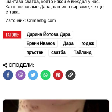
шантава сватба, която някой е виждал у нас.
Като познаваме Дара, напълно вярваме, че ще
е така.
Източник: Crimesbg.com
ТАГОВЕ:
Дарина Йотова Дара
Ервин Иванов
Дара
годеж
пръстен
сватба
Тайланд
СПОДЕЛИ: