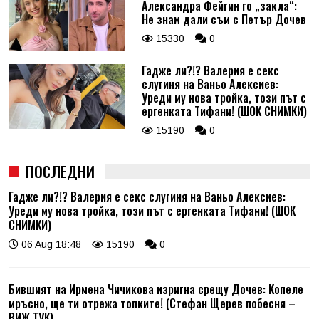
Александра Фейгин го „закла“:
Не знам дали съм с Петър Дочев
15330
0
Гадже ли?!? Валерия е секс
слугиня на Ваньо Алексиев:
Уреди му нова тройка, този път с
ергенката Тифани! (ШОК СНИМКИ)
15190
0
ПОСЛЕДНИ
Гадже ли?!? Валерия е секс слугиня на Ваньо Алексиев:
Уреди му нова тройка, този път с ергенката Тифани! (ШОК
СНИМКИ)
06 Aug 18:48
15190
0
Бившият на Ирмена Чичикова изригна срещу Дочев: Копеле
мръсно, ще ти отрежа топките! (Стефан Щерев побесня –
ВИЖ ТУК)