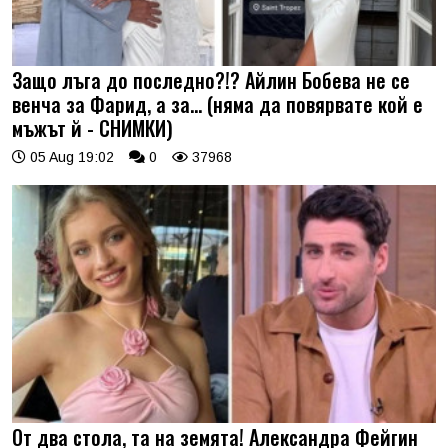
Защо лъга до последно?!? Айлин Бобева не се
венча за Фарид, а за... (няма да повярвате кой е
мъжът й - СНИМКИ)
05 Aug 19:02
0
37968
От два стола, та на земята! Александра Фейгин