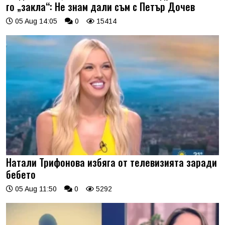
го „закла“: Не знам дали съм с Петър Дочев
05 Aug 14:05
0
15414
Натали Трифонова избяга от телевизията заради
бебето
05 Aug 11:50
0
5292