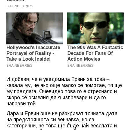
И добавя, че е уведомила Ервин за това –
казала му, че ако още малко се помотае, тя ще
му предлага. Очевидно това го е стреснало и
скоро се осмелил да я изпревари и да го
направи той.
Дара и Ервин още не разкриват точната дата
на предстоящата си венчавка, но са
категорични, че това ще бъде най-веселата и