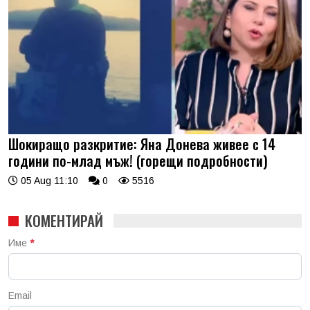
Шокиращо разкритие: Яна Донева живее с 14
години по-млад мъж! (горещи подробности)
05 Aug 11:10
0
5516
КОМЕНТИРАЙ
Име
*
Email