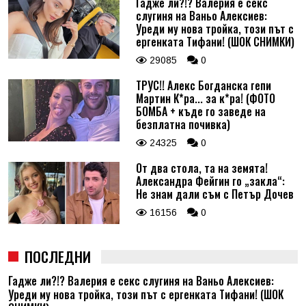
Гадже ли?!? Валерия е секс
слугиня на Ваньо Алексиев:
Уреди му нова тройка, този път с
ергенката Тифани! (ШОК СНИМКИ)
29085
0
ТРУС!! Алекс Богданска гепи
Мартин К*ра... за к*ра! (ФОТО
БОМБА + къде го заведе на
безплатна почивка)
24325
0
От два стола, та на земята!
Александра Фейгин го „закла“:
Не знам дали съм с Петър Дочев
16156
0
ПОСЛЕДНИ
Гадже ли?!? Валерия е секс слугиня на Ваньо Алексиев:
Уреди му нова тройка, този път с ергенката Тифани! (ШОК