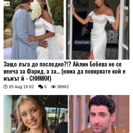
Защо лъга до последно?!? Айлин Бобева не се
венча за Фарид, а за... (няма да повярвате кой е
мъжът й - СНИМКИ)
05 Aug 19:02
0
38962