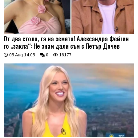
От два стола, та на земята! Александра Фейгин
го „закла“: Не знам дали съм с Петър Дочев
05 Aug 14:05
0
16177