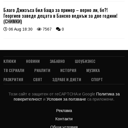
Благо Джизъса бил баща за пример – верно ли, бе?!
Георгиев заведе децата в Банско веднъж за две години!
(СНИМКИ)
06 Aug 18:30
7567
0
КЛЮКИ
НОВИНИ
ЗАБАВНО
ШОУБИЗНЕС
ТВ СЕРИАЛИ
РИАЛИТИ
ИСТОРИЯ
МУЗИКА
РАЗКРИТИЯ
СВЯТ
ЗДРАВЕ И ДИЕТИ
СПОРТ
Този сайт е защитен от reCAPTCHA и Google
Политика за
поверителност
и
Условия за ползване
са приложени.
Реклама
Контакти
Общи условия