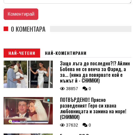
0 КОМЕНТАРА
НАЙ-ЧЕТЕНИ
НАЙ-КОМЕНТИРАНИ
Защо лъга до последно?!? Айлин
Бобева не се венча за Фарид, а
за... (няма да повярвате кой е
мъжът й - СНИМКИ)
38857
0
ПОТВЪРДЕНО!! Прясно
разведеният Геро си хвана
любовницата и замина на море!
(СНИМКИ)
37632
0