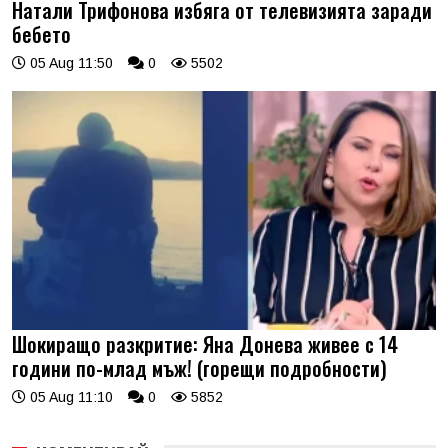
Натали Трифонова избяга от телевизията заради
бебето
05 Aug 11:50
0
5502
Шокиращо разкритие: Яна Донева живее с 14
години по-млад мъж! (горещи подробности)
05 Aug 11:10
0
5852