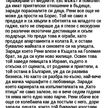
тиражирани от медиите. Екс мъжът й помолил
да имат приятелски отношение в бъдеще,
заради порасналите си деца.
Рени
все още не
може да прости на Борис. Той не само я
предаде и са хвърли в обятията на младото си
гадже, като не спираше да я глези с екскурзии
по различни екзотични дестинации и скъпи
подаръци. Но преди това я ограби, като
продаде апартамента и колата й, и остави
буквално майката и синовете си на улицата.
Заради което Рени влезе в Къщата на Големия
брат, за да си купи ново жилище. Освен това
той заведе певицата в Израел, където я
откъсна от сцената, от роднини и приятели, а
той остана в България, уж да си развива
бизнеса. Но както се разбра по-късно, най-вече
да мачка чаршафите с любовници. Заради
което кариерата на изпълнителката на „Като
птица” не само залезе, но и вече седем години
тя няма нито едно ново парче.
Рени
обаче все
още се колебаела как да постъпи с него, дори
заради децата, които той буквално изостави.