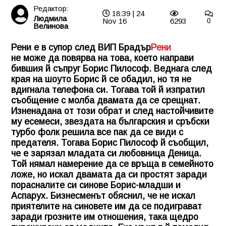
Редактор:
18:39 | 24
Людмила
Nov 16
6293
0
Велинова
Рени е в супор след ВИП Брадър
Рени
не може да повярва на това, което направи
бившия й съпруг Борис Пилософ. Веднага след
края на шоуто Борис й се обадил, но тя не
вдигнала телефона си. Тогава той й изпратил
съобщение с молба двамата да се срещнат.
Изненадана от този обрат и след настойчивите
му есемеси, звездата на българския и сръбски
турбо фолк решила все пак да се види с
предателя. Тогава Борис Пилософ й съобщил,
че е зарязал младата си любовница Деница.
Той нямал намерение да се връща в семейното
ложе, но искал двамата да си простят заради
порасналите си синове Борис-младши и
Аспарух. Бизнесменът обяснил, че не искал
приятелите на синовете им да се подиграват
заради грозните им отношения, така щедро