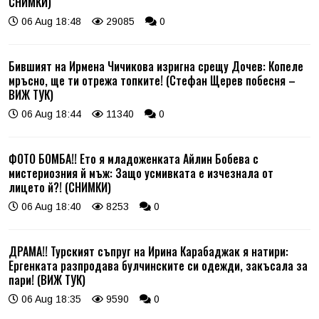
СНИМКИ)
06 Aug 18:48
29085
0
Бившият на Ирмена Чичикова изригна срещу Дочев: Копеле
мръсно, ще ти отрежа топките! (Стефан Щерев побесня –
ВИЖ ТУК)
06 Aug 18:44
11340
0
ФОТО БОМБА!! Ето я младоженката Айлин Бобева с
мистериозния й мъж: Защо усмивката е изчезнала от
лицето й?! (СНИМКИ)
06 Aug 18:40
8253
0
ДРАМА!! Турският съпруг на Ирина Карабаджак я натири:
Ергенката разпродава булчинските си одежди, закъсала за
пари! (ВИЖ ТУК)
06 Aug 18:35
9590
0