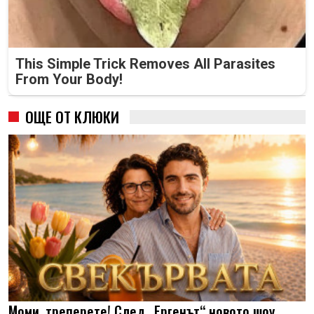
This Simple Trick Removes All Parasites
From Your Body!
ОЩЕ ОТ КЛЮКИ
Моми, треперете! След „Ергенът“ новото шоу