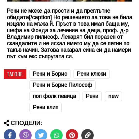
Рени не може да прости и да преглътне
обидата[/caption] Но решението за това не била
изцяло на мъжа й. Пръст в това имал баща му,
шефа на Фонда за лечение на деца, проф. д-р
Владимир пилисоф. Лекарят бил поразен от
скандалите и не искал името му да се петни по
такъв начин. Затова накарал сина си да намери
път към екс съпругата си.
ТАГОВЕ:
Рени и Борис
Рени клюки
Рени и Борис Пилософ
поп фолк певица
Рени
new
Рени клип
СПОДЕЛИ: