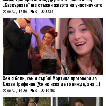
„Свекървата“ ще стъжни живота на участничките
06 Aug 17:50
0
3234
Хем я боли, хем я сърби! Мартина проговори за
Слави Трифонов (Уж не иска да го вижда, ама …)
06 Aug 16:26
0
10458