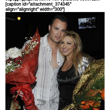
[caption id="attachment_374345"
align="alignright" width="300"]