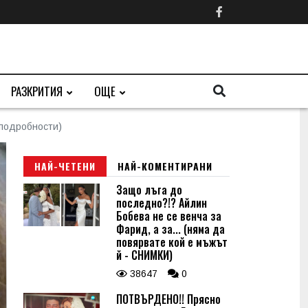
РАЗКРИТИЯ
ОЩЕ
(подробности)
НАЙ-ЧЕТЕНИ
НАЙ-КОМЕНТИРАНИ
Защо лъга до
последно?!? Айлин
Бобева не се венча за
Фарид, а за... (няма да
повярвате кой е мъжът
й - СНИМКИ)
38647
0
ПОТВЪРДЕНО!! Прясно