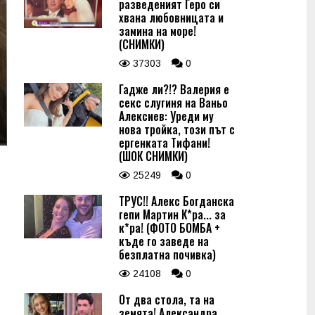
разведеният Геро си
хвана любовницата и
замина на море!
(СНИМКИ)
37303
0
Гадже ли?!? Валерия е
секс слугиня на Ваньо
Алексиев: Уреди му
нова тройка, този път с
ергенката Тифани!
(ШОК СНИМКИ)
25249
0
ТРУС!! Алекс Богданска
гепи Мартин К*ра... за
к*ра! (ФОТО БОМБА +
къде го заведе на
безплатна почивка)
24108
0
От два стола, та на
земята! Александра