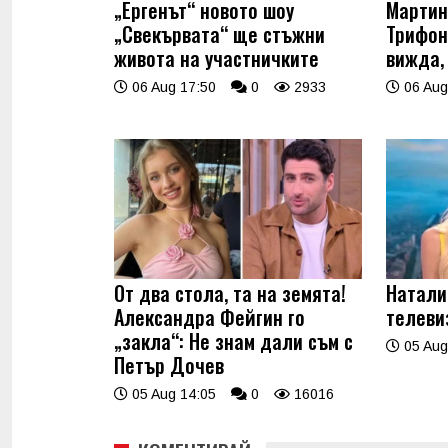
„Ергенът“ новото шоу
Мартин
„Свекървата“ ще стъжни
Трифон
живота на участничките
вижда,
06 Aug 17:50
0
2933
06 Aug
От два стола, та на земята!
Натали
Александра Фейгин го
телеви
„закла“: Не знам дали съм с
05 Aug
Петър Дочев
05 Aug 14:05
0
16016