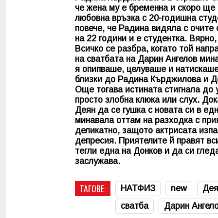
че жена му е бременна и скоро ще 
любовна връзка с 20-годишна студ
повече, че Радина видяла с очите 
на 22 години и е студентка. Вярно
Всичко се разбра, когато той нап
на сватбата на Дарин Ангелов мин
я опипваше, целуваше и натискаше 
близки до Радина Кърджилова и Де
Още тогава истината стигнала до у
просто злобна клюка или слух. До
Деян да се гушка с новата си в ед
минавала оттам на разходка с при
деликатно, защото актрисата изпа
депресия. Приятелите й правят вси
тегли една на Донков и да си глед
заслужава.
ТАГОВЕ:
НАТФИЗ
new
Дея
сватба
Дарин Ангел