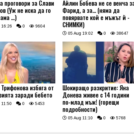
а проговори за Слави
Айлин Бобева не се венча з
ов (Уж не иска да го
Фарид, а за... (няма да
 ама …)
повярвате кой е мъжът й -
СНИМКИ)
 16:26
0
9604
05 Aug 19:02
0
38647
 Трифонова избяга от
Шокиращо разкритие: Яна
зията заради бебето
Донева живее с 14 години
по-млад мъж! (горещи
 11:50
0
5453
подробности)
05 Aug 11:10
0
5768