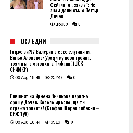
Фейгин го „закла“: Не
знам дали съм с Петър
Дочев
16009
0
ПОСЛЕДНИ
Гадже ли?!? Валерия е секс слугиня на
Ваньо Алексиев: Уреди му нова тройка,
този път с ергенката Тифани! (ШОК
СНИМКИ)
06 Aug 18:48
25249
0
Бившият на Ирмена Чичикова изригна
срещу Дочев: Копеле мръсно, ще ти
отрежа топките! (Стефан Щерев побесня –
ВИЖ ТУК)
06 Aug 18:44
9919
0