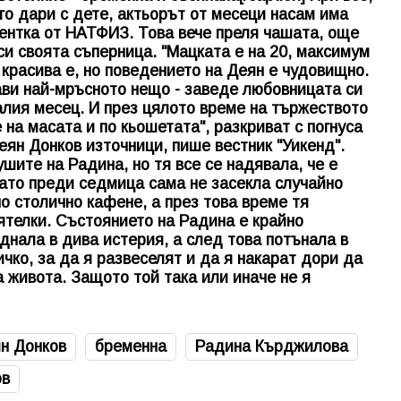
го дари с дете, актьорът от месеци насам има
ентка от НАТФИЗ. Това вече преля чашата, още
си своята съперница. "Мацката е на 20, максимум
, красива е, но поведението на Деян е чудовищно.
рави най-мръсното нещо - заведе любовницата си
алия месец. И през цялото време на тържеството
на масата и по кьошетата", разкриват с погнуса
ян Донков източници, пише вестник "Уикенд".
шите на Радина, но тя все се надявала, че е
като преди седмица сама не засекла случайно
но столично кафене, а през това време тя
ятелки. Състоянието на Радина е крайно
днала в дива истерия, а след това потънала в
чко, за да я развеселят и да я накарат дори да
а живота. Защото той така или иначе не я
н Донков
бременна
Радина Кърджилова
ов