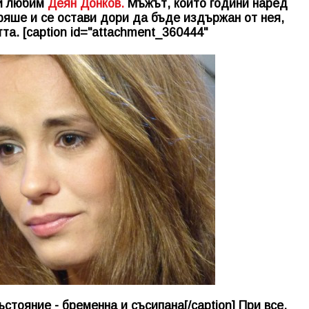
 й любим
Деян Донков.
Мъжът, който години наред
ряше и се остави дори да бъде издържан от нея,
та. [caption id="attachment_360444"
тояние - бременна и съсипана[/caption] При все,