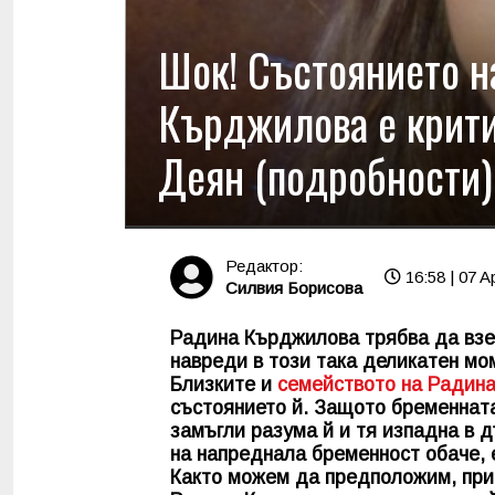
Шок! Състоянието н
Кърджилова е крити
Деян (подробности)
Редактор:
16:58 | 07 A
Силвия Борисова
Радина Кърджилова трябва да взем
навреди в този така деликатен мо
Близките и
семейството на Радин
състоянието й. Защото бременната
замъгли разума й и тя изпадна в 
на напреднала бременност обаче, 
Както можем да предположим, прич