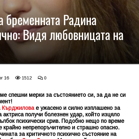
а бременната Радина
чно: Видя любовницата на
pr 16
1512
0
е спешни мерки за състоянието си, за да не си
мент!
а Кърджилова
е ужасено и силно изплашено за
 актриса получи болезнен удар, който изцяло
дълбок психически срив. Подобно нещо по време
е крайно непрепоръчително и страшно опасно.
ината за критичното психично състояние на