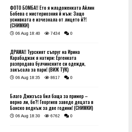
ФОТО БОМБА!! Ето я младоженката Айлин
Бобева с мистериозния й мъж: Защо
усмивката е изчезнала от лицето й?!
(СНИМКИ)
06 Aug 18:40
7434
0
ДРАМА!! Турският съпруг на Ирина
Карабаджак я натири: Ергенката
разпродава булчинските си одежди,
закъсала за пари! (ВИЖ ТУК)
06 Aug 18:35
8617
0
Благо Джизъса бил баща за пример –
верно ли, бе?! Георгиев заведе децата в
Банско веднъж за две години! (СНИМКИ)
06 Aug 18:30
6762
0