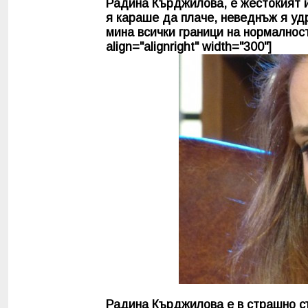
Радина Кърджилова, е жестокият
я караше да плаче, неведнъж я уд
мина всички граници на нормалност
align="alignright" width="300"]
Радина Кърджилова е в страшно със