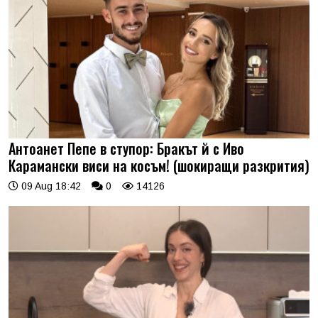
Антоанет Пепе в ступор: Бракът й с Иво
Карамански виси на косъм! (шокиращи разкрития)
09 Aug 18:42
0
14126