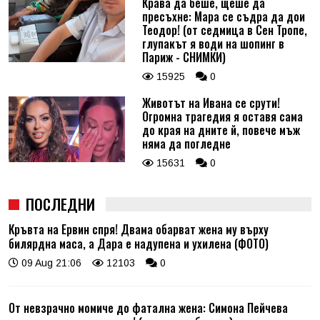
Крава да беше, щеше да
пресъхне: Мара се съдра да дои
Теодор! (от седмица в Сен Тропе,
глупакът я води на шопинг в
Париж - СНИМКИ)
15925
0
Животът на Ивана се срути!
Огромна трагедия я оставя сама
до края на дните й, повече мъж
няма да погледне
15631
0
ПОСЛЕДНИ
Кръвта на Ервин спря! Двама обарват жена му върху
билярдна маса, а Дара е надупена и ухилена (ФОТО)
09 Aug 21:06
12103
0
От невзрачно момиче до фатална жена: Симона Пейчева