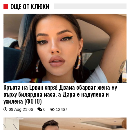
ОЩЕ ОТ КЛЮКИ
Кръвта на Ервин спря! Двама обарват жена му
върху билярдна маса, а Дара е надупена и
ухилена (ФОТО)
09 Aug 21:06
0
12467