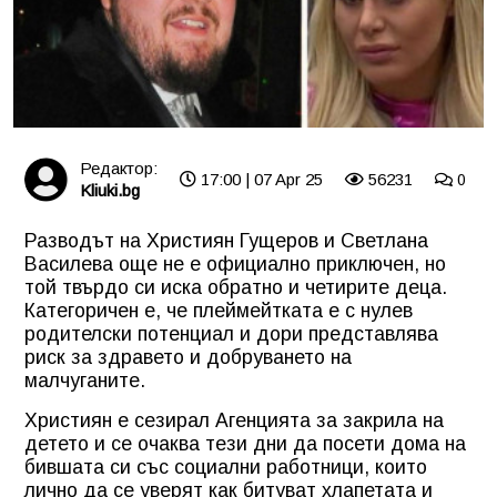
Редактор:
17:00 | 07 Apr 25
56231
0
Kliuki.bg
Разводът на Християн Гущеров и Светлана
Василева още не е официално приключен, но
той твърдо си иска обратно и четирите деца.
Категоричен е, че плеймейтката е с нулев
родителски потенциал и дори представлява
риск за здравето и добруването на
малчуганите.
Християн е сезирал Агенцията за закрила на
детето и се очаква тези дни да посети дома на
бившата си със социални работници, които
лично да се уверят как битуват хлапетата и