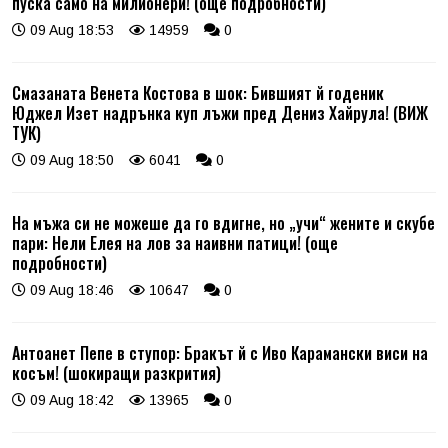
пуска само на милионери! (още подробности)
09 Aug 18:53
14959
0
Смазаната Венета Костова в шок: Бившият й годеник
Юджел Изет надрънка куп лъжи пред Дениз Хайрула! (ВИЖ
ТУК)
09 Aug 18:50
6041
0
На мъжа си не можеше да го вдигне, но „учи“ жените и скубе
пари: Нели Елея на лов за наивни патици! (още
подробности)
09 Aug 18:46
10647
0
Антоанет Пепе в ступор: Бракът й с Иво Карамански виси на
косъм! (шокиращи разкрития)
09 Aug 18:42
13965
0