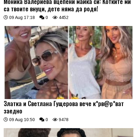
Моника Валериева вцепени майка си: Котките ми
са твоите внуци, дете няма да родя!
09 Aug 17:18
0
4452
Златка и Светлана Гущерова вече к*рв@р*ват
заедно
09 Aug 10:50
0
9478