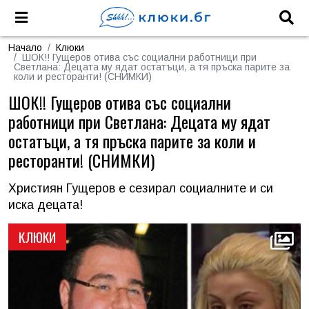
Начало
Клюки
ШОК!! Гущеров отива със социални работници при
Светлана: Децата му ядат остатъци, а тя пръска парите за
коли и ресторанти! (СНИМКИ)
ШОК!! Гущеров отива със социални
работници при Светлана: Децата му ядат
остатъци, а тя пръска парите за коли и
ресторанти! (СНИМКИ)
Християн Гущеров е сезирал социалните и си
иска децата!
КЛЮКИ