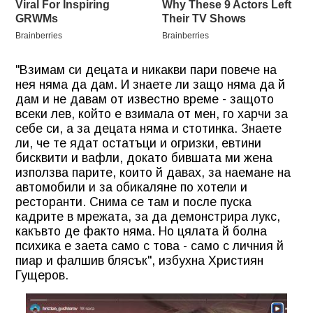
"Взимам си децата и никакви пари повече на
нея няма да дам. И знаете ли защо няма да й
дам и не давам от известно време - защото
всеки лев, който е взимала от мен, го харчи за
себе си, а за децата няма и стотинка. Знаете
ли, че те ядат остатъци и огризки, евтини
бисквити и вафли, докато бившата ми жена
използва парите, които й давах, за наемане на
автомобили и за обикаляне по хотели и
ресторанти. Снима се там и после пуска
кадрите в мрежата, за да демонстрира лукс,
какъвто де факто няма. Но цялата й болна
психика е заета само с това - само с личния й
пиар и фалшив блясък", избухна Християн
Гущеров.