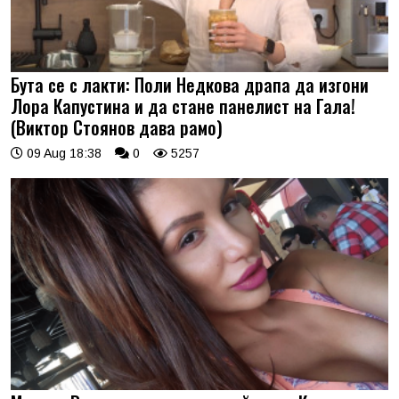
Бута се с лакти: Поли Недкова драпа да изгони
Лора Капустина и да стане панелист на Гала!
(Виктор Стоянов дава рамо)
09 Aug 18:38
0
5257