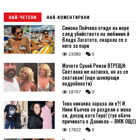
НАЙ-ЧЕТЕНИ
НАЙ-КОМЕНТИРАНИ
Симона Пейчева отиде на море
след убийството на любимия й
Владо Загатото, скарала се с
него за пари
23380
0
Мачото Сунай Ремзи ВТРЕЩИ:
Светлана ме натиска, но аз се
скатавам! (още шокиращи
подробности)
18767
0
Това някаква зараза ли е?! И
Ники Кънчев се раздели с жена
си, досущ като Геро! (тук обаче
причината е Даниела – ВИЖ ОЩЕ)
17822
0