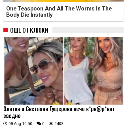
One Teaspoon And All The Worms In The
Body Die Instantly
ОЩЕ ОТ КЛЮКИ
Златка и Светлана Гущерова вече к*рв@р*ват
заедно
09 Aug 10:50
0
2408