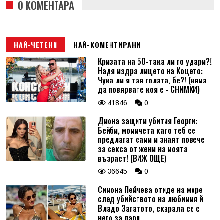
0 КОМЕНТАРА
НАЙ-ЧЕТЕНИ
НАЙ-КОМЕНТИРАНИ
Кризата на 50-така ли го удари?!
Надя издра лицето на Коцето:
Чука ли я тая голата, бе?! (няма
да повярвате коя е - СНИМКИ)
41846
0
Диона защити убития Георги:
Бейби, момичета като теб се
предлагат сами и знаят повече
за секса от жени на моята
възраст! (ВИЖ ОЩЕ)
36645
0
Симона Пейчева отиде на море
след убийството на любимия й
Владо Загатото, скарала се с
него за пари