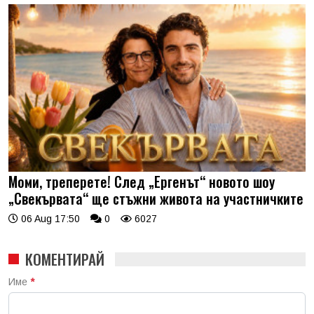
Моми, треперете! След „Ергенът“ новото шоу
„Свекървата“ ще стъжни живота на участничките
06 Aug 17:50
0
6027
КОМЕНТИРАЙ
Име
*