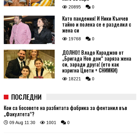
20895
0
Като пандемия! И Ники Кънчев
тайно и полека се е разделил с
жена си
19768
0
ДОЛНО!! Владо Караджов от
„Бригада Нов дом“ заряза жена
си, заради друга! (ето как
изригна Цвети + СНИМКИ)
18221
0
ПОСЛЕДНИ
Кои са босовете на разбитата фабрика за фентанил във
„Факултета“?
09 Aug 11:30
1001
0