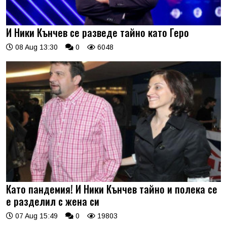
И Ники Кънчев се разведе тайно като Геро
08 Aug 13:30
0
6048
Като пандемия! И Ники Кънчев тайно и полека се
е разделил с жена си
07 Aug 15:49
0
19803