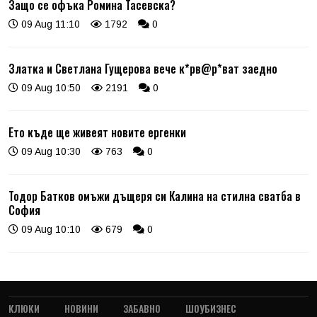
Защо се офъка Ромина Тасевска?
09 Aug 11:10
1792
0
Златка и Светлана Гущерова вече к*рв@р*ват заедно
09 Aug 10:50
2191
0
Ето къде ще живеят новите ергенки
09 Aug 10:30
763
0
Тодор Батков омъжи дъщеря си Калина на стилна сватба в
София
09 Aug 10:10
679
0
КЛЮКИ
НОВИНИ
ЗАБАВНО
ШОУБИЗНЕС