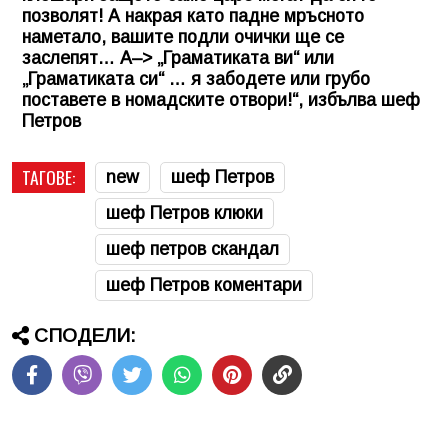
позволят! А накрая като падне мръсното
наметало, вашите подли очички ще се
заслепят… А–> „Граматиката ви“ или
„Граматиката си“ … я забодете или грубо
поставете в номадските отвори!“, избълва шеф
Петров
ТАГОВЕ:
new
шеф Петров
шеф Петров клюки
шеф петров скандал
шеф Петров коментари
СПОДЕЛИ: