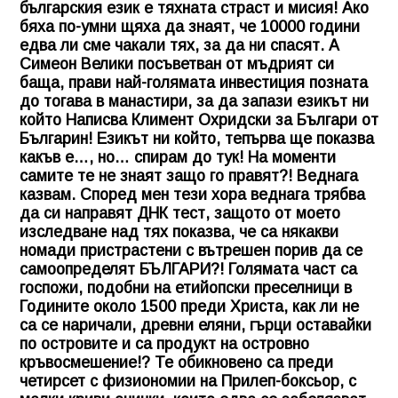
българския език е тяхната страст и мисия! Ако
бяха по-умни щяха да знаят, че 10000 години
едва ли сме чакали тях, за да ни спасят. А
Симеон Велики посъветван от мъдрият си
баща, прави най-голямата инвестиция позната
до тогава в манастири, за да запази езикът ни
който Написва Климент Охридски за Българи от
Българин! Езикът ни който, тепърва ще показва
какъв е…, но… спирам до тук! На моменти
самите те не знаят защо го правят?! Веднага
казвам. Според мен тези хора веднага трябва
да си направят ДНК тест, защото от моето
изследване над тях показва, че са някакви
номади пристрастени с вътрешен порив да се
самоопределят БЪЛГАРИ?! Голямата част са
госпожи, подобни на етийопски преселници в
Годините около 1500 преди Христа, как ли не
са се наричали, древни еляни, гърци оставайки
по островите и са продукт на островно
кръвосмешение!? Те обикновено са преди
четирсет с физиономии на Прилеп-боксьор, с