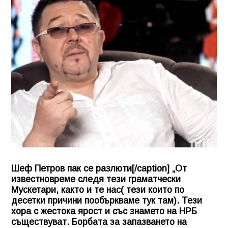
Шеф Петров пак се разлюти[/caption] „От
известновреме следя тези граматчески
Мускетари, както и те нас( тези които по
десетки причини пообъркваме тук там). Тези
хора с жестока ярост и със знамето на НРБ
съществуват. Борбата за запазването на