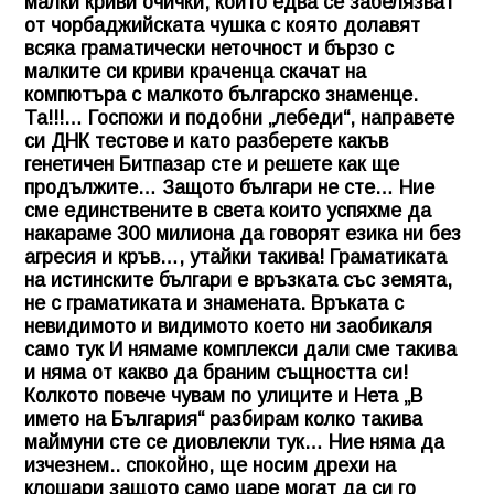
малки криви очички, които едва се забелязват
от чорбаджийската чушка с която долавят
всяка граматически неточност и бързо с
малките си криви краченца скачат на
компютъра с малкото българско знаменце.
Та!!!… Госпожи и подобни „лебеди“, направете
си ДНК тестове и като разберете какъв
генетичен Битпазар сте и решете как ще
продължите… Защото българи не сте… Ние
сме единствените в света които успяхме да
накараме 300 милиона да говорят езика ни без
агресия и кръв…, утайки такива! Граматиката
на истинските българи е връзката със земята,
не с граматиката и знамената. Връката с
невидимото и видимото което ни заобикаля
само тук И нямаме комплекси дали сме такива
и няма от какво да браним същността си!
Колкото повече чувам по улиците и Нета „В
името на България“ разбирам колко такива
маймуни сте се диовлекли тук… Ние няма да
изчезнем.. спокойно, ще носим дрехи на
клошари защото само царе могат да си го