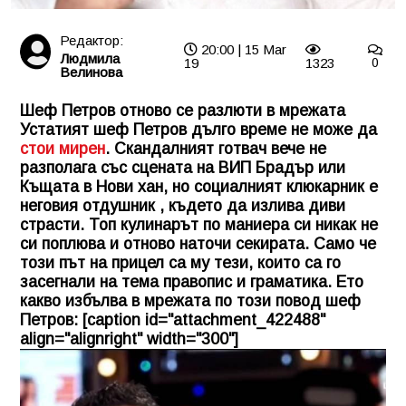
Редактор:
20:00 | 15 Mar
Людмила
19
1323
0
Велинова
Шеф Петров отново се разлюти в мрежата
Устатият шеф Петров дълго време не може да
стои мирен
. Скандалният готвач вече не
разполага със сцената на ВИП Брадър или
Къщата в Нови хан, но социалният клюкарник е
неговия отдушник , където да излива диви
страсти. Топ кулинарът по маниера си никак не
си поплюва и отново наточи секирата. Само че
този път на прицел са му тези, които са го
засегнали на тема правопис и граматика. Ето
какво избълва в мрежата по този повод шеф
Петров: [caption id="attachment_422488"
align="alignright" width="300"]