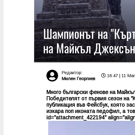
Шампионът на "Кърт
на Майкъл Джексън:
Редактор:
18:47 | 11 Mar
Милен Георгиев
Много български фенове на Майкъ
Победителят от първия сезон на 
публикация във Фейсбук, която за
изкара поп иконата педофил, а то
id="attachment_422194" align="align