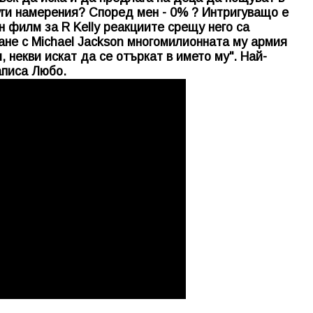
уги намерения? Според мен - 0% ? Интригуващо е
н филм за R Kelly реакциите срещу него са
тане с Michael Jackson многомилионната му армия
, некви искат да се отъркат в името му". Най-
аписа Любо.