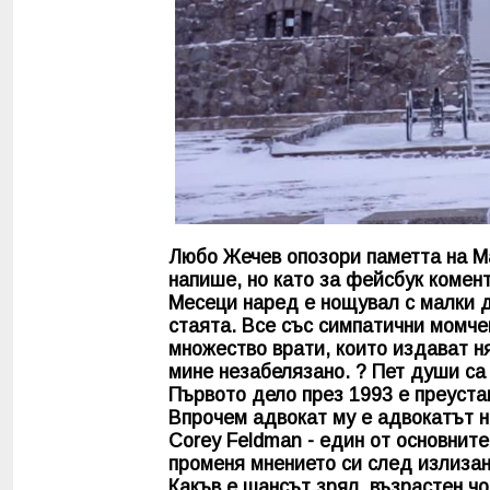
Любо Жечев опозори паметта на Ма
напише, но като за фейсбук комент
Месеци наред е нощувал с малки д
стаята. Все със симпатични момче
множество врати, които издават ня
мине незабелязано. ? Пет души са 
Първото дело през 1993 е преуста
Впрочем адвокат му е адвокатът н
Corey Feldman - един от основнит
променя мнението си след излизан
Какъв е шансът зрял, възрастен чо