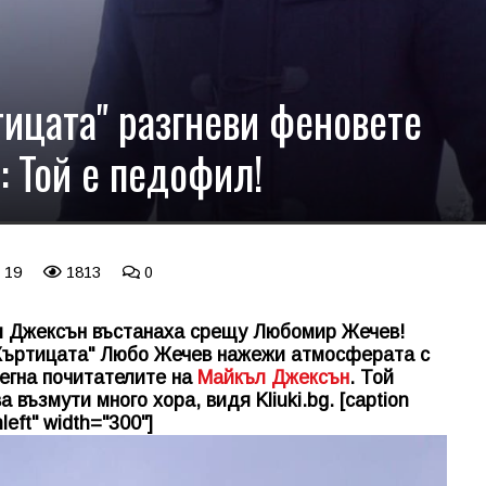
ицата" разгневи феновете
 Той е педофил!
 19
1813
0
л Джексън въстанаха срещу Любомир Жечев!
"Къртицата" Любо Жечев нажежи атмосферата с
сегна почитателите на
Майкъл Джексън
. Той
ва възмути много хора, видя
Kliuki.bg
. [caption
left" width="300"]