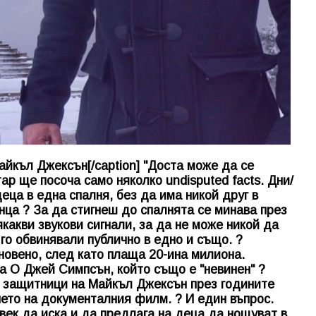
йкъл Джексън[/caption] "Доста може да се
ар ще посоча само няколко undisputed facts. Дни/
еца в една спалня, без да има никой друг в
нца ? За да стигнеш до спалнята се минава през
какви звукови сигнали, за да не може никой да
го обвинявали публично в едно и също. ?
новено, след като плаща 20-ина милиона.
а О Джей Симпсън, който също е "невинен" ?
е защитници на Майкъл Джексън през годините
ето на документалния филм. ? И един въпрос.
век да иска и да предлага на деца да нощуват в