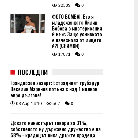
22309
0
ФОТО БОМБА!! Ето я
младоженката Айлин
Бобева с мистериозния
й мъж: Защо усмивката
е изчезнала от лицето
й?! (СНИМКИ)
17871
0
ПОСЛЕДНИ
Грандиозен хазарт: Естрадният трубадур
Веселин Маринов потъна с над 1 милион
евро дългове!
08 Aug 14:10
567
0
Докато министърът говори за 31%,
собственото му държавно дружество е на
58% - крадецът вика дръжте крадеца