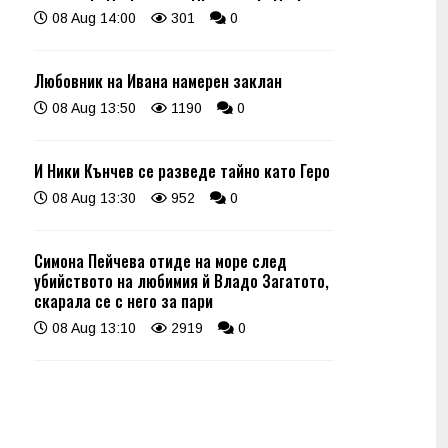
08 Aug 14:00
301
0
Любовник на Ивана намерен заклан
08 Aug 13:50
1190
0
И Ники Кънчев се разведе тайно като Геро
08 Aug 13:30
952
0
Симона Пейчева отиде на море след
убийството на любимия й Владо Загатото,
скарала се с него за пари
08 Aug 13:10
2919
0