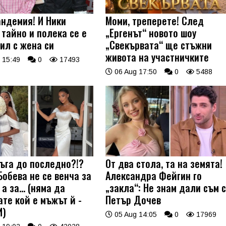
андемия! И Ники
Моми, треперете! След
 тайно и полека се е
„Ергенът“ новото шоу
ил с жена си
„Свекървата“ ще стъжни
живота на участничките
 15:49
0
17493
06 Aug 17:50
0
5488
ъга до последно?!?
От два стола, та на земята!
Бобева не се венча за
Александра Фейгин го
а за... (няма да
„закла“: Не знам дали съм 
ате кой е мъжът й -
Петър Дочев
И)
05 Aug 14:05
0
17969