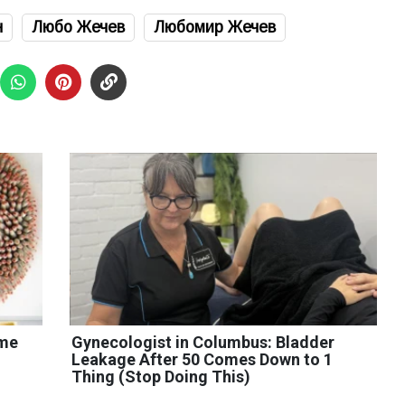
н
Любо Жечев
Любомир Жечев
ome
Gynecologist in Columbus: Bladder
Leakage After 50 Comes Down to 1
Thing (Stop Doing This)