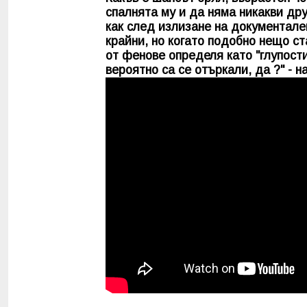
спалнята му и да няма никакви др
как след излизане на документале
крайни, но когато подобно нещо с
от фенове определя като "глупости
вероятно са се отъркали, да ?" - н