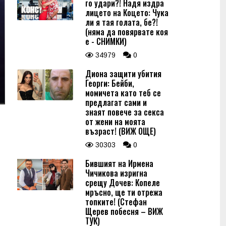
го удари?! Надя издра
лицето на Коцето: Чука
ли я тая голата, бе?!
(няма да повярвате коя
е - СНИМКИ)
34979
0
Диона защити убития
Георги: Бейби,
момичета като теб се
предлагат сами и
знаят повече за секса
от жени на моята
възраст! (ВИЖ ОЩЕ)
30303
0
Бившият на Ирмена
Чичикова изригна
срещу Дочев: Копеле
мръсно, ще ти отрежа
топките! (Стефан
Щерев побесня – ВИЖ
ТУК)