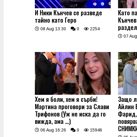
И Ники Кънчев се разведе
Като п
тайно като Геро
Кънчев
раздел
08 Aug 13:30
0
2254
07 Aug
Хем я боли, хем я сърби!
Защо л
Мартина проговори за Слави
Айлин 
Трифонов (Уж не иска да го
Фарид, 
вижда, ама …)
повярв
СНИМК
06 Aug 16:26
0
15946