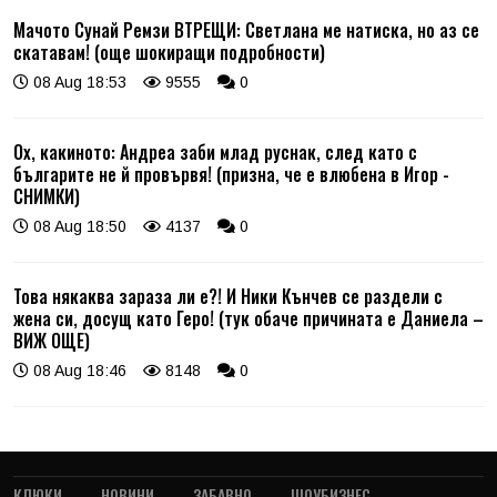
Мачото Сунай Ремзи ВТРЕЩИ: Светлана ме натиска, но аз се
скатавам! (още шокиращи подробности)
08 Aug 18:53
9555
0
Ох, какиното: Андреа заби млад руснак, след като с
българите не й провървя! (призна, че е влюбена в Игор -
СНИМКИ)
08 Aug 18:50
4137
0
Това някаква зараза ли е?! И Ники Кънчев се раздели с
жена си, досущ като Геро! (тук обаче причината е Даниела –
ВИЖ ОЩЕ)
08 Aug 18:46
8148
0
КЛЮКИ
НОВИНИ
ЗАБАВНО
ШОУБИЗНЕС