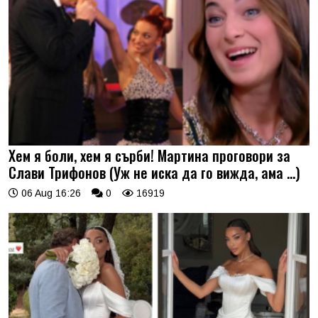
Хем я боли, хем я сърби! Мартина проговори за
Слави Трифонов (Уж не иска да го вижда, ама …)
06 Aug 16:26
0
16919