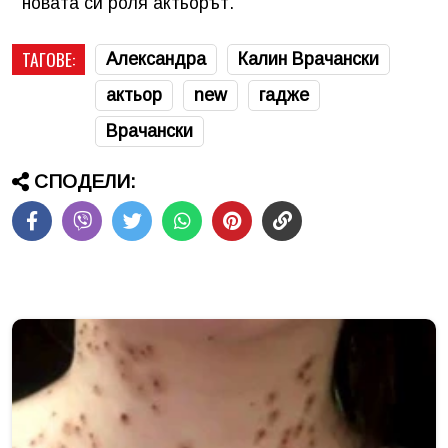
новата си роля актьорът.
ТАГОВЕ:
Александра
Калин Врачански
актьор
new
гадже
Врачански
СПОДЕЛИ: