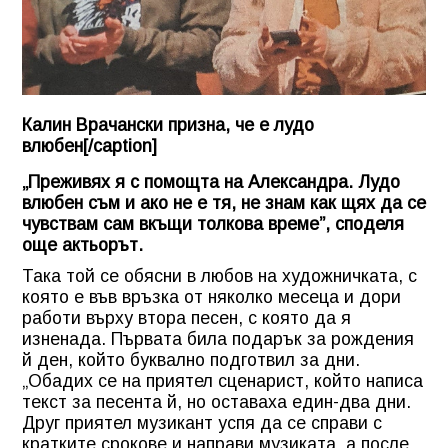
Калин Врачански призна, че е лудо
влюбен[/caption]
„Преживях я с помощта на Александра. Лудо
влюбен съм и ако не е тя, не знам как щях да се
чувствам сам вкъщи толкова време”, споделя
още актьорът.
Така той се обясни в любов на художничката, с
която е във връзка от няколко месеца и дори
работи върху втора песен, с която да я
изненада. Първата била подарък за рождения
й ден, който буквално подготвил за дни.
„Обадих се на приятел сценарист, който написа
текст за песента й, но оставаха един-два дни.
Друг приятел музикант успя да се справи с
кратките срокове и направи музиката, а после