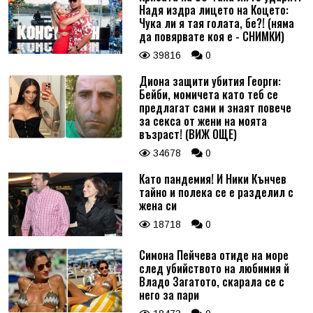
Надя издра лицето на Коцето:
Чука ли я тая голата, бе?! (няма
да повярвате коя е - СНИМКИ)
39816
0
Диона защити убития Георги:
Бейби, момичета като теб се
предлагат сами и знаят повече
за секса от жени на моята
възраст! (ВИЖ ОЩЕ)
34678
0
Като пандемия! И Ники Кънчев
тайно и полека се е разделил с
жена си
18718
0
Симона Пейчева отиде на море
след убийството на любимия й
Владо Загатото, скарала се с
него за пари