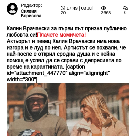
Редактор:
17:49 | 08 Jul
Силвия
20
3668
0
Борисова
Калин Врачански за първи път призна публично
любовта си!
Плачете момичета!
Актьорът и певец Калин Врачански има нова
изгора и е луд по нея. Артистът се похвали, че
най-после е открил сродна душа и с нейна
помощ е успял да се справи с депресията по
време на карантината. [caption
id="attachment_447770" align="alignright"
width="300"]