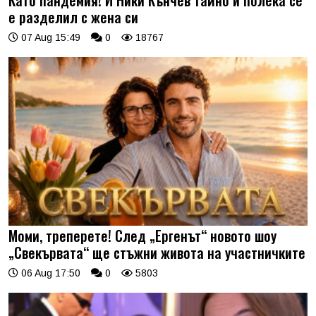
Като пандемия! И Ники Кънчев тайно и полека се
е разделил с жена си
07 Aug 15:49
0
18767
Моми, треперете! След „Ергенът“ новото шоу
„Свекървата“ ще стъжни живота на участничките
06 Aug 17:50
0
5803