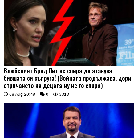
Влюбеният Брад Пит не спира да атакува
бившата си съпруга! (Войната продължава, дори
отричането на децата му не го спира)
08 Aug 20:48
0
3318