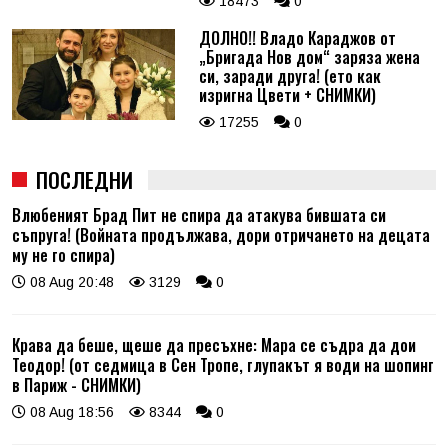
18473
0
ДОЛНО!! Владо Караджов от
„Бригада Нов дом“ заряза жена
си, заради друга! (ето как
изригна Цвети + СНИМКИ)
17255
0
ПОСЛЕДНИ
Влюбеният Брад Пит не спира да атакува бившата си
съпруга! (Войната продължава, дори отричането на децата
му не го спира)
08 Aug 20:48
3129
0
Крава да беше, щеше да пресъхне: Мара се съдра да дои
Теодор! (от седмица в Сен Тропе, глупакът я води на шопинг
в Париж - СНИМКИ)
08 Aug 18:56
8344
0