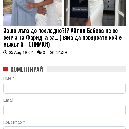
Защо лъга до последно?!? Айлин Бобева не се
венча за Фарид, а за... (няма да повярвате кой е
мъжът й - СНИМКИ)
05 Aug 19:02
0
42539
КОМЕНТИРАЙ
Име
*
Email
Коментар
*