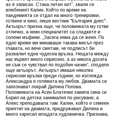
аз я записах. Стана летен хит”, хвали се
влюбеният Калин. Който по време на
пандемията се отдал на много тренировки,
готвене и кино, пише вестник "България днес".
Актьорът призна още, че половинката му готви
отлично, а неин специалитет са сладките и
солени мъфини. „Засега няма да се женя. По
едно време ми минаваше такава мисъл през
главата, но вече смятам, че подписът би
развалил една чудесна връзка. Нещата между
нас вървят много сериозно, а аз никога досега
не съм се чувствал по подобен начин”, споделя
още актьорът. Актьорът имаше няколко
сериозни връзки преди години, но изглежда
Александра е голямата му любов. Двамата се
запознават покрай Диляна Попова.
Половинката на Асен Блатечки завела сина си
Борил на детска занималня по рисуване, а
Алекс преподавала там. Калин, който е семеен
приятел на двамата, придружавал Диляна и
много харесал младата художничка. Признава,