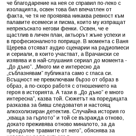
че благодарение на нея се справил по-леко с
изолацията, освен това бил впечатлен от
факта, че тя не проявява никаква ревност към
палавите есемеси и писма, които му изпращат
непрекъснато негови фенки. Освен, че е
щастлив в личен план, актьорът жъне успехи и
в професионалното поприще. В момента с Ваня
Щерева отсяват аудио сценарии на радиопиеси
и сериали, в които участват, а Врачански се
изявява и в най-слушания сериал до момента -
„До дъно”. „Много ми е интересно да
„съблазнявам” публиката само с гласа си.
Всъщност не превключвам бързо от образ в
образ, а по-скоро работя с отношението на
героя в историята. А тази в „До дъно” е много
интересна”, казва той. Сюжетът на поредицата
разказва за бивш следовател и настоящ
алкохолизиран детектив. Случайна история го
„хваща за гърлото” и той се възражда отново,
докато преживява отново миналото, за да
преодолее травмите от него”, обяснява за