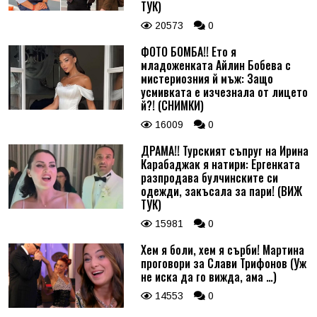
ТУК)
20573
0
ФОТО БОМБА!! Ето я
младоженката Айлин Бобева с
мистериозния й мъж: Защо
усмивката е изчезнала от лицето
й?! (СНИМКИ)
16009
0
ДРАМА!! Турският съпруг на Ирина
Карабаджак я натири: Ергенката
разпродава булчинските си
одежди, закъсала за пари! (ВИЖ
ТУК)
15981
0
Хем я боли, хем я сърби! Мартина
проговори за Слави Трифонов (Уж
не иска да го вижда, ама …)
14553
0