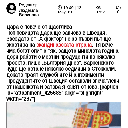
Редактор:
19:49 | 13
Людмила
May 19
1694
0
Велинова
Дара е повече от щастлива
Поп певицата Дара ще записва в Швеция.
Звездата от „Х фактор” не за първи път ще
акостира на
скандинавската страна
. Тя вече
има богат опит с тях, защото миналата година
дори работи с местни продуценти по няколко
проекта, пише „България Днес”. Варненското
чудо ще остане няколко седмици в Стокхолм,
докато траят служебните й ангажименти.
Продуцентите от Швеция останали впечатлени
от нашенката и затова я канят отново. [caption
id="attachment_425685" align="alignright"
width="267"]