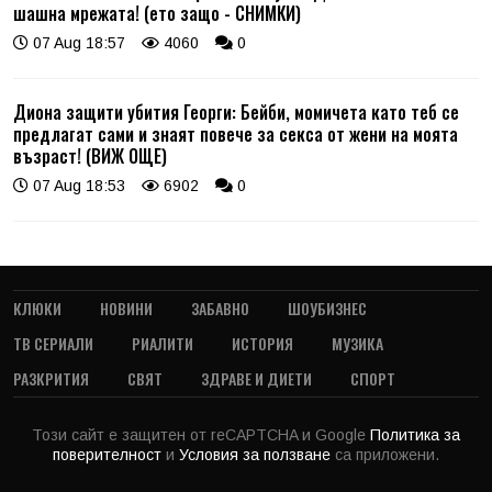
шашна мрежата! (ето защо - СНИМКИ)
07 Aug 18:57
4060
0
Диона защити убития Георги: Бейби, момичета като теб се
предлагат сами и знаят повече за секса от жени на моята
възраст! (ВИЖ ОЩЕ)
07 Aug 18:53
6902
0
КЛЮКИ
НОВИНИ
ЗАБАВНО
ШОУБИЗНЕС
ТВ СЕРИАЛИ
РИАЛИТИ
ИСТОРИЯ
МУЗИКА
РАЗКРИТИЯ
СВЯТ
ЗДРАВЕ И ДИЕТИ
СПОРТ
Този сайт е защитен от reCAPTCHA и Google
Политика за
поверителност
и
Условия за ползване
са приложени.