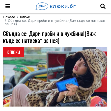
Начало
Клюки
Сбъдна се: Дари проби и в чужбина!(Виж къде се натискат
за нея)
Сбъдна се: Дари проби и в чужбина!(Виж
къде се натискат за нея)
КЛЮКИ