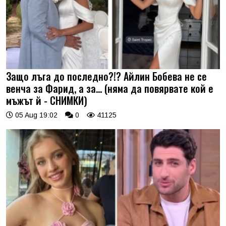
Защо лъга до последно?!? Айлин Бобева не се
венча за Фарид, а за... (няма да повярвате кой е
мъжът й - СНИМКИ)
05 Aug 19:02
0
41125