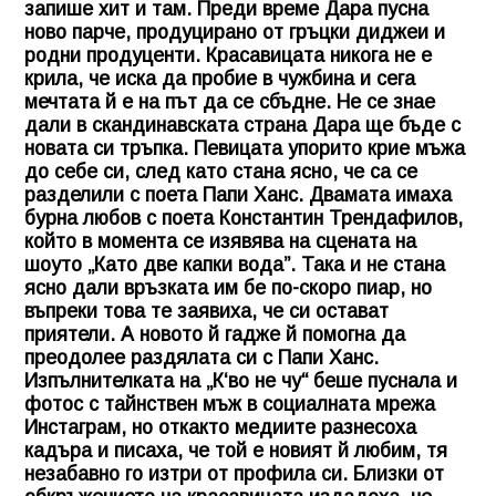
запише хит и там. Преди време Дара пусна
ново парче, продуцирано от гръцки диджеи и
родни продуценти. Красавицата никога не е
крила, че иска да пробие в чужбина и сега
мечтата й е на път да се сбъдне. Не се знае
дали в скандинавската страна Дара ще бъде с
новата си тръпка. Певицата упорито крие мъжа
до себе си, след като стана ясно, че са се
разделили с поета Папи Ханс. Двамата имаха
бурна любов с поета Константин Трендафилов,
който в момента се изявява на сцената на
шоуто „Като две капки вода”. Така и не стана
ясно дали връзката им бе по-скоро пиар, но
въпреки това те заявиха, че си остават
приятели. А новото й гадже й помогна да
преодолее раздялата си с Папи Ханс.
Изпълнителката на „К‘во не чу“ беше пуснала и
фотос с тайнствен мъж в социалната мрежа
Инстаграм, но откакто медиите разнесоха
кадъра и писаха, че той е новият й любим, тя
незабавно го изтри от профила си. Близки от