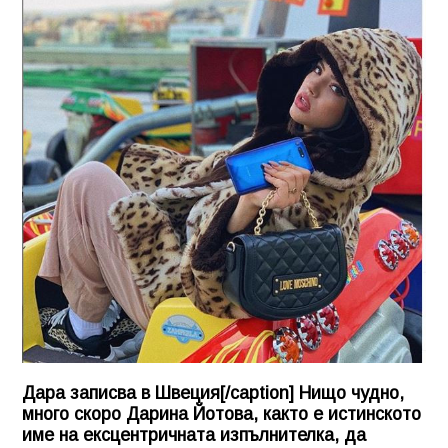
Дара записва в Швеция[/caption] Нищо чудно,
много скоро Дарина Йотова, както е истинското
име на ексцентричната изпълнителка, да