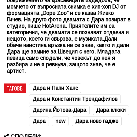
обкръжението на красавицата издадоха, че
момчето от въпросната снимка е хип-хоп DJ от
формацията „Dope Zoo” и се казва Живко
Гичев. На друго фото двамата с Дара позират в
студио, пише HotArena. Приятелите им са
категорични, че двамата се познават отдавна и
нещото, което ги свързва, е музиката.Дали
обаче наистина връзка не се знае, както и дали
Дара ще замине за Швеция с него. Младата
певица само сподели, че човекът до нея я
разбира и не я ревнува, защото знае, че е
артист.
ТАГОВЕ:
Дара и Папи Ханс
Дара и Константин Трендафилов
Дарина Йотова-Дара
Дара клюки
Дара
new
Дара ново гадже
СПОДЕЛИ: