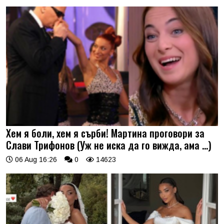
Хем я боли, хем я сърби! Мартина проговори за
Слави Трифонов (Уж не иска да го вижда, ама …)
06 Aug 16:26
0
14623