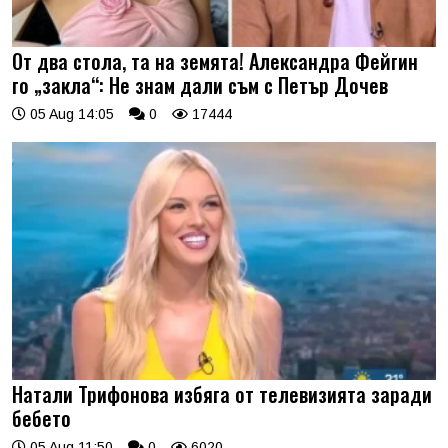
От два стола, та на земята! Александра Фейгин
го „закла“: Не знам дали съм с Петър Дочев
05 Aug 14:05
0
17444
Натали Трифонова избяга от телевизията заради
бебето
05 Aug 11:50
0
6020