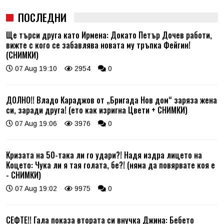
ПОСЛЕДНИ
Ще търси друга като Ирмена: Докато Петър Дочев работи,
вижте с кого се забавлява новата му тръпка Фейгин!
(СНИМКИ)
07 Aug 19:10
2954
0
ДОЛНО!! Владо Караджов от „Бригада Нов дом“ заряза жена
си, заради друга! (ето как изригна Цвети + СНИМКИ)
07 Aug 19:06
3976
0
Кризата на 50-така ли го удари?! Надя издра лицето на
Коцето: Чука ли я тая голата, бе?! (няма да повярвате коя е
- СНИМКИ)
07 Aug 19:02
9975
0
СЕФТЕ!! Гала показа втората си внучка Джина: Бебето