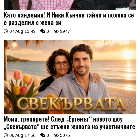
Като пандемия! И Ники Кънчев тайно и полека се
е разделил с жена си
07 Aug 15:49
0
9947
Моми, треперете! След „Ергенът“ новото шоу
„Свекървата“ ще стъжни живота на участничките
06 Aug 17:50
0
5075