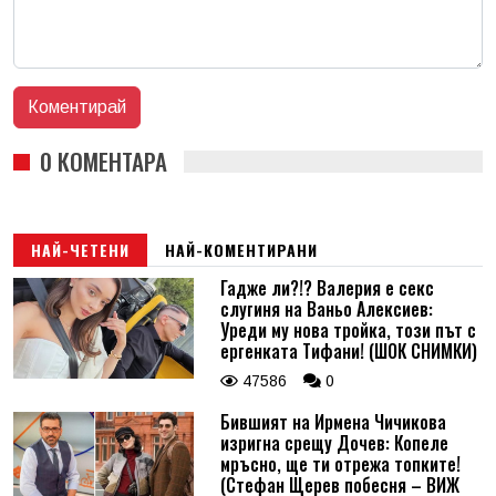
0 КОМЕНТАРА
НАЙ-ЧЕТЕНИ
НАЙ-КОМЕНТИРАНИ
Гадже ли?!? Валерия е секс
слугиня на Ваньо Алексиев:
Уреди му нова тройка, този път с
ергенката Тифани! (ШОК СНИМКИ)
47586
0
Бившият на Ирмена Чичикова
изригна срещу Дочев: Копеле
мръсно, ще ти отрежа топките!
(Стефан Щерев побесня – ВИЖ