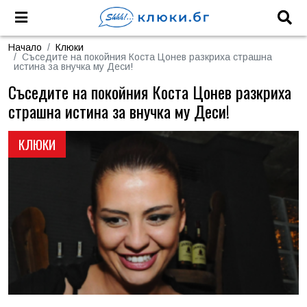
Начало
Клюки
Съседите на покойния Коста Цонев разкриха страшна
истина за внучка му Деси!
Съседите на покойния Коста Цонев разкриха
страшна истина за внучка му Деси!
КЛЮКИ