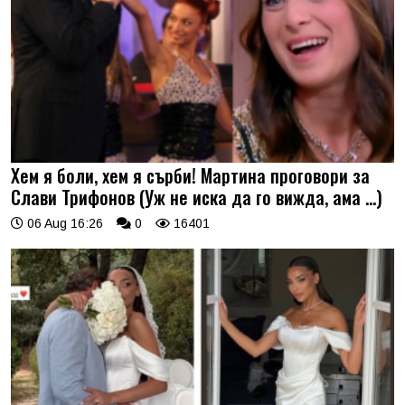
Хем я боли, хем я сърби! Мартина проговори за
Слави Трифонов (Уж не иска да го вижда, ама …)
06 Aug 16:26
0
16401