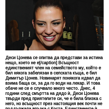
Деси Цонева се опитва да представи за истина
нещо, което не е[/caption] Всъщност
единственият член на семейството му, който е
бил някога забелязан в селската къща, е бил
Димитър Цонев. Новинарят понякога идвал да
взима баща си, за да го води на лекар. И това
обаче не се е случвало много често. Днес, 4
години след смъртта на дядо ѝ, Деси Цонева
твърди пред приятелите си, че е била близка с
него, но всъщност през настоящия век почти не
поддържала връзка с Коста. Единствените ѝ