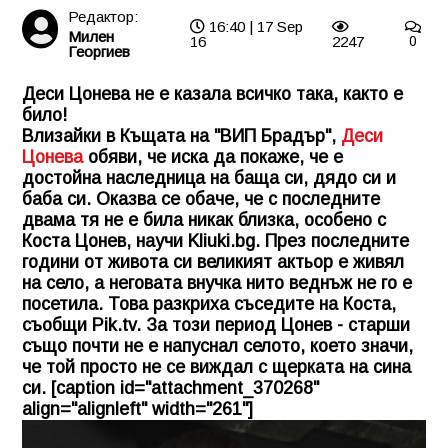
Редактор:
16:40 | 17 Sep
Милен
16
2247
0
Георгиев
Деси Цонева не е казала всичко така, както е
било!
Влизайки в Къщата на "ВИП Брадър",
Деси
Цонева
обяви, че иска да покаже, че е
достойна наследница на баща си, дядо си и
баба си. Оказва се обаче, че с последните
двама тя не е била никак близка, особено с
Коста Цонев, научи
Kliuki.bg
. През последните
години от живота си великият актьор е живял
на село, а неговата внучка нито веднъж не го е
посетила. Това разкриха съседите на Коста,
съобщи Pik.tv. За този период Цонев - старши
също почти не е напуснал селото, което значи,
че той просто не се виждал с щерката на сина
си. [caption id="attachment_370268"
align="alignleft" width="261"]