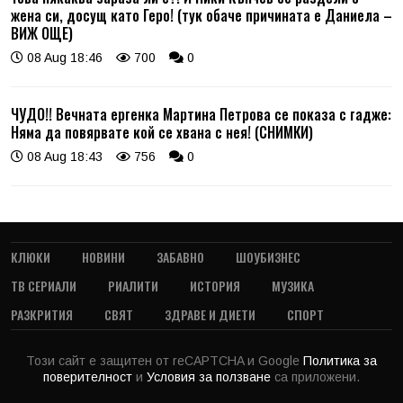
жена си, досущ като Геро! (тук обаче причината е Даниела –
ВИЖ ОЩЕ)
08 Aug 18:46
700
0
ЧУДО!! Вечната ергенка Мартина Петрова се показа с гадже:
Няма да повярвате кой се хвана с нея! (СНИМКИ)
08 Aug 18:43
756
0
КЛЮКИ
НОВИНИ
ЗАБАВНО
ШОУБИЗНЕС
ТВ СЕРИАЛИ
РИАЛИТИ
ИСТОРИЯ
МУЗИКА
РАЗКРИТИЯ
СВЯТ
ЗДРАВЕ И ДИЕТИ
СПОРТ
Този сайт е защитен от reCAPTCHA и Google
Политика за
поверителност
и
Условия за ползване
са приложени.