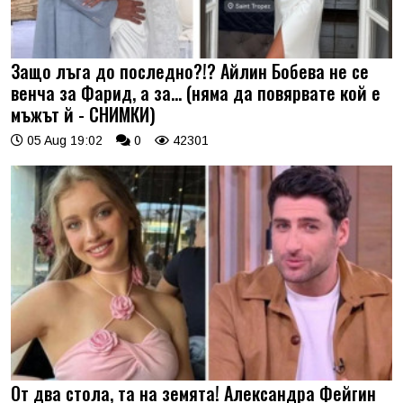
Защо лъга до последно?!? Айлин Бобева не се
венча за Фарид, а за... (няма да повярвате кой е
мъжът й - СНИМКИ)
05 Aug 19:02
0
42301
От два стола, та на земята! Александра Фейгин