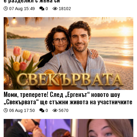
07 Aug 15:49
0
18102
Моми, треперете! След „Ергенът“ новото шоу
„Свекървата“ ще стъжни живота на участничките
06 Aug 17:50
0
5670