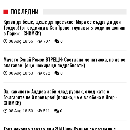
ПОСЛЕДНИ
Крава да беше, щеше да пресъхне: Мара се съдра да дои
Теодор! (от седмица в Сен Тропе, глупакът я води на шопинг
в Париж - СНИМКИ)
08 Aug 18:56
707
0
Мачото Сунай Ремзи ВТРЕЩИ: Светлана ме натиска, но аз се
скатавам! (още шокиращи подробности)
08 Aug 18:53
672
0
Ох, какиното: Андреа заби млад руснак, след като с
българите не й провървя! (призна, че е влюбена в Игор -
СНИМКИ)
08 Aug 18:50
511
0
Това някаква зараза ли е?! И Ники Кънчев се раздели с