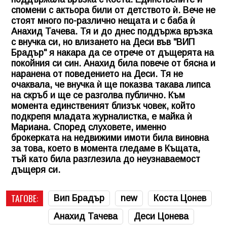
спомени с актьора били от детството ѝ. Вече не
стоят много по-различно нещата и с баба ѝ
Анахид Тачева. Тя и до днес поддържа връзка
с внучка си, но влизането на Деси във "ВИП
Брадър" я накара да се отрече от дъщерята на
покойния си син. Анахид била повече от бясна и
наранена от поведението на Деси. Тя не
очаквала, че внучка ѝ ще показва такава липса
на скръб и ще се разголва публично. Към
момента единственият близък човек, който
подкрепя младата журналистка, е майка ѝ
Мариана. Според слуховете, именно
брокерката на недвижими имоти била виновна
за това, което в момента гледаме в Къщата,
тъй като била разглезила до неузнаваемост
дъщеря си.
ТАГОВЕ:
Вип Брадър
new
Коста Цонев
Анахид Тачева
Деси Цонева