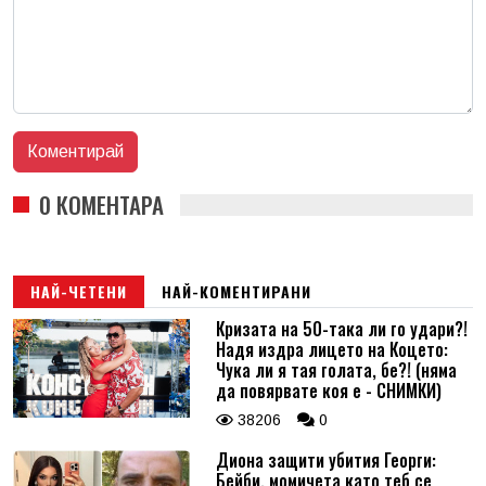
0 КОМЕНТАРА
НАЙ-ЧЕТЕНИ
НАЙ-КОМЕНТИРАНИ
Кризата на 50-така ли го удари?!
Надя издра лицето на Коцето:
Чука ли я тая голата, бе?! (няма
да повярвате коя е - СНИМКИ)
38206
0
Диона защити убития Георги:
Бейби, момичета като теб се