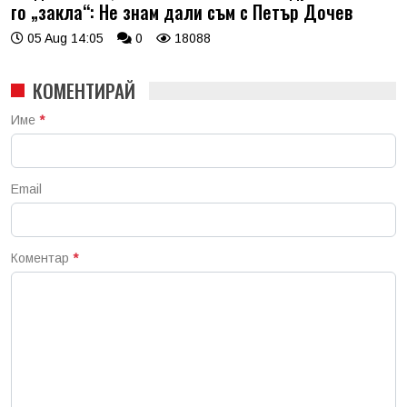
го „закла“: Не знам дали съм с Петър Дочев
05 Aug 14:05
0
18088
КОМЕНТИРАЙ
Име
*
Email
Коментар
*