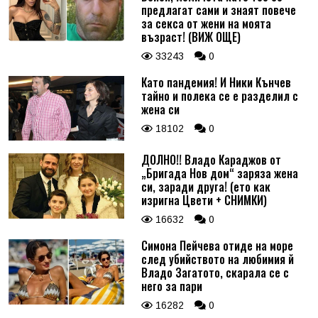
предлагат сами и знаят повече
за секса от жени на моята
възраст! (ВИЖ ОЩЕ)
33243
0
Като пандемия! И Ники Кънчев
тайно и полека се е разделил с
жена си
18102
0
ДОЛНО!! Владо Караджов от
„Бригада Нов дом“ заряза жена
си, заради друга! (ето как
изригна Цвети + СНИМКИ)
16632
0
Симона Пейчева отиде на море
след убийството на любимия й
Владо Загатото, скарала се с
него за пари
16282
0