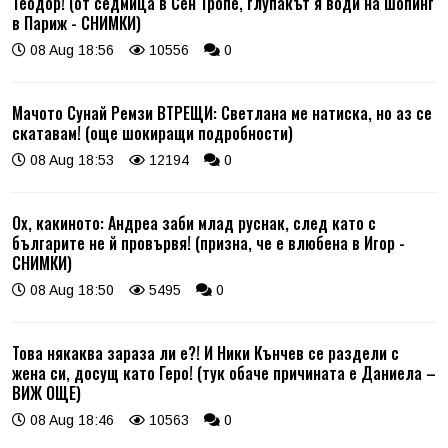
Теодор! (от седмица в Сен Тропе, глупакът я води на шопинг
в Париж - СНИМКИ)
08 Aug 18:56
10556
0
Мачото Сунай Ремзи ВТРЕЩИ: Светлана ме натиска, но аз се
скатавам! (още шокиращи подробности)
08 Aug 18:53
12194
0
Ох, какиното: Андреа заби млад руснак, след като с
българите не й провървя! (призна, че е влюбена в Игор -
СНИМКИ)
08 Aug 18:50
5495
0
Това някаква зараза ли е?! И Ники Кънчев се раздели с
жена си, досущ като Геро! (тук обаче причината е Даниела –
ВИЖ ОЩЕ)
08 Aug 18:46
10563
0