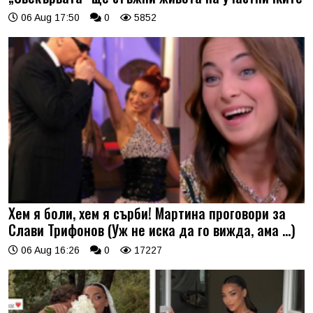
06 Aug 17:50
0
5852
Хем я боли, хем я сърби! Мартина проговори за
Слави Трифонов (Уж не иска да го вижда, ама …)
06 Aug 16:26
0
17227