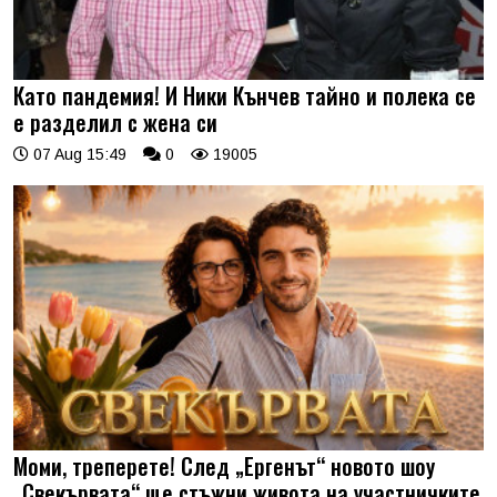
Като пандемия! И Ники Кънчев тайно и полека се
е разделил с жена си
07 Aug 15:49
0
19005
Моми, треперете! След „Ергенът“ новото шоу
„Свекървата“ ще стъжни живота на участничките