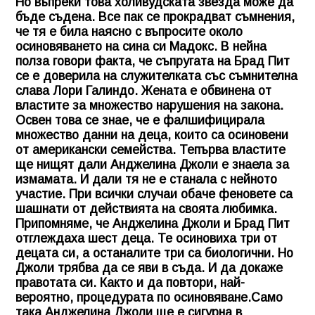
Но въпреки това холивудската звезда може да
бъде съдена. Все пак се прокрадват съмнения,
че тя е била наясно с въпросите около
осиновяването на сина си Мадокс. В нейна
полза говори факта, че съпругата на Брад Пит
се е доверила на служителката със съмнителна
слава Лори Галиндо. Жената е обвинена от
властите за множество нарушения на закона.
Освен това се знае, че е фалшифицирала
множество данни на деца, които са осиновени
от американски семейства. Тепърва властите
ще нищят дали
Анджелина Джоли
е знаела за
измамата. И дали тя не е станала с нейното
участие. При всички случаи обаче феновете са
шашнати от действията на своята любимка.
Припомняме, че
Анджелина Джоли
и Брад Пит
отглеждаха шест деца. Те осиновиха три от
децата си, а останалите три са биологични. Но
Джоли трябва да се яви в съда. И да докаже
правотата си. Както и да повтори, най-
вероятно, процедурата по осиновяване.Само
така
Анджелина Джоли
ще е сигурна в