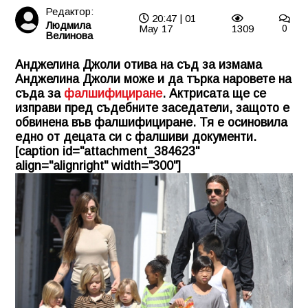
Редактор:
20:47 | 01
Людмила
May 17
1309
0
Велинова
Анджелина Джоли отива на съд за измама
Анджелина Джоли може и да търка наровете на
съда за
фалшифициране
. Актрисата ще се
изправи пред съдебните заседатели, защото е
обвинена във фалшифициране. Тя е осиновила
едно от децата си с фалшиви документи.
[caption id="attachment_384623"
align="alignright" width="300"]