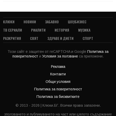
КЛЮКИ
НОВИНИ
ЗАБАВНО
ШОУБИЗНЕС
ТВ СЕРИАЛИ
РИАЛИТИ
ИСТОРИЯ
МУЗИКА
РАЗКРИТИЯ
СВЯТ
ЗДРАВЕ И ДИЕТИ
СПОРТ
Този сайт е защитен от reCAPTCHA и Google
Политика за
поверителност
и
Условия за ползване
са приложени.
Реклама
Контакти
Общи условия
Политика за поверителност
Политика за бисквитките
© 2013 - 2026 | Клюки.БГ. Всички права запазени.
зползването и публикуването на част или цялото съдържание