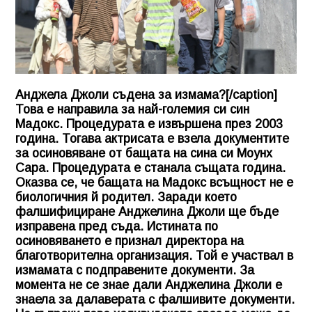
Анджела Джоли съдена за измама?[/caption]
Това е направила за най-големия си син
Мадокс. Процедурата е извършена през 2003
година. Тогава актрисата е взела документите
за осиновяване от бащата на сина си Моунх
Сара. Процедурата е станала същата година.
Оказва се, че бащата на Мадокс всъщност не е
биологичния й родител. Заради което
фалшифициране
Анджелина Джоли
ще бъде
изправена пред съда. Истината по
осиновяването е признал директора на
благотворителна организация. Той е участвал в
измамата с подправените документи. За
момента не се знае дали
Анджелина Джоли
е
знаела за далаверата с фалшивите документи.