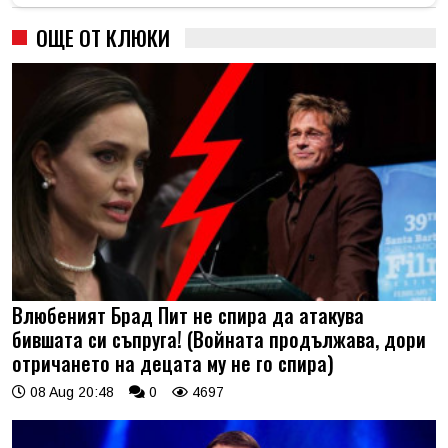
ОЩЕ ОТ КЛЮКИ
Влюбеният Брад Пит не спира да атакува
бившата си съпруга! (Войната продължава, дори
отричането на децата му не го спира)
08 Aug 20:48
0
4697