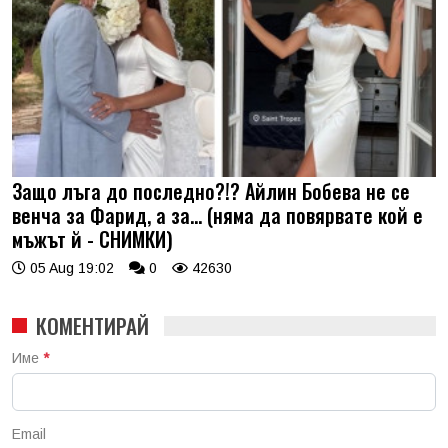
Защо лъга до последно?!? Айлин Бобева не се
венча за Фарид, а за... (няма да повярвате кой е
мъжът й - СНИМКИ)
05 Aug 19:02
0
42630
КОМЕНТИРАЙ
Име
*
Email