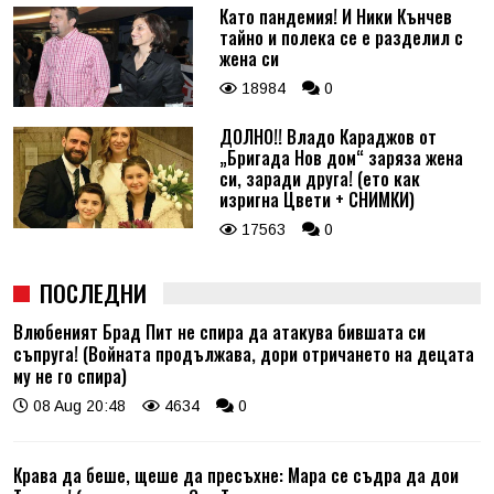
Като пандемия! И Ники Кънчев
тайно и полека се е разделил с
жена си
18984
0
ДОЛНО!! Владо Караджов от
„Бригада Нов дом“ заряза жена
си, заради друга! (ето как
изригна Цвети + СНИМКИ)
17563
0
ПОСЛЕДНИ
Влюбеният Брад Пит не спира да атакува бившата си
съпруга! (Войната продължава, дори отричането на децата
му не го спира)
08 Aug 20:48
4634
0
Крава да беше, щеше да пресъхне: Мара се съдра да дои