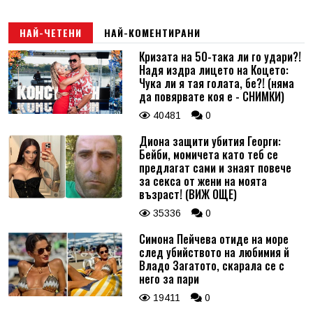
НАЙ-ЧЕТЕНИ
НАЙ-КОМЕНТИРАНИ
Кризата на 50-така ли го удари?!
Надя издра лицето на Коцето:
Чука ли я тая голата, бе?! (няма
да повярвате коя е - СНИМКИ)
40481
0
Диона защити убития Георги:
Бейби, момичета като теб се
предлагат сами и знаят повече
за секса от жени на моята
възраст! (ВИЖ ОЩЕ)
35336
0
Симона Пейчева отиде на море
след убийството на любимия й
Владо Загатото, скарала се с
него за пари
19411
0