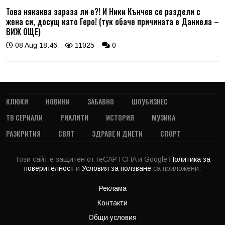
Това някаква зараза ли е?! И Ники Кънчев се раздели с
жена си, досущ като Геро! (тук обаче причината е Даниела –
ВИЖ ОЩЕ)
08 Aug 18:46
11025
0
КЛЮКИ
НОВИНИ
ЗАБАВНО
ШОУБИЗНЕС
ТВ СЕРИАЛИ
РИАЛИТИ
ИСТОРИЯ
МУЗИКА
РАЗКРИТИЯ
СВЯТ
ЗДРАВЕ И ДИЕТИ
СПОРТ
Този сайт е защитен от reCAPTCHA и Google
Политика за
поверителност
и
Условия за ползване
са приложени.
Реклама
Контакти
Общи условия