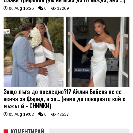
06 Aug 16:26
0
17269
Защо лъга до последно?!? Айлин Бобева не се
венча за Фарид, а за... (няма да повярвате кой е
мъжът й - СНИМКИ)
05 Aug 19:02
0
42637
КОМЕНТИРАЙ