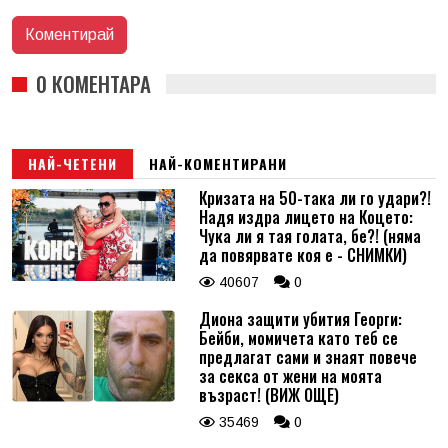
0 КОМЕНТАРА
НАЙ-ЧЕТЕНИ
НАЙ-КОМЕНТИРАНИ
Кризата на 50-така ли го удари?!
Надя издра лицето на Коцето:
Чука ли я тая голата, бе?! (няма
да повярвате коя е - СНИМКИ)
40607
0
Диона защити убития Георги:
Бейби, момичета като теб се
предлагат сами и знаят повече
за секса от жени на моята
възраст! (ВИЖ ОЩЕ)
35469
0