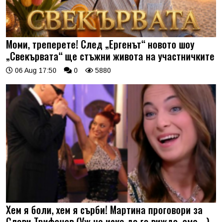
Моми, треперете! След „Ергенът“ новото шоу
„Свекървата“ ще стъжни живота на участничките
06 Aug 17:50
0
5880
Хем я боли, хем я сърби! Мартина проговори за
Слави Трифонов (Уж не иска да го вижда, ама …)