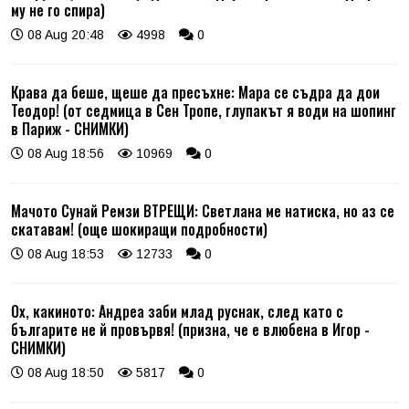
му не го спира)
08 Aug 20:48
4998
0
Крава да беше, щеше да пресъхне: Мара се съдра да дои
Теодор! (от седмица в Сен Тропе, глупакът я води на шопинг
в Париж - СНИМКИ)
08 Aug 18:56
10969
0
Мачото Сунай Ремзи ВТРЕЩИ: Светлана ме натиска, но аз се
скатавам! (още шокиращи подробности)
08 Aug 18:53
12733
0
Ох, какиното: Андреа заби млад руснак, след като с
българите не й провървя! (призна, че е влюбена в Игор -
СНИМКИ)
08 Aug 18:50
5817
0