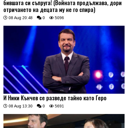
бившата си съпруга! (Войната продължава, дори
отричането на децата му не го спира)
08 Aug 20:48
0
5096
И Ники Кънчев се разведе тайно като Геро
08 Aug 13:30
0
5691