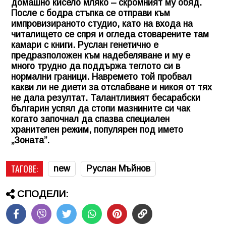
домашно кисело мляко – скромният му обяд.
После с бодра стъпка се отправи към
импровизираното студио, като на входа на
читалището се спря и огледа стоварените там
камари с книги. Руслан генетично е
предразположен към надебеляване и му е
много трудно да поддържа теглото си в
нормални граници. Навремето той пробвал
какви ли не диети за отслабване и никоя от тях
не дала резултат. Талантливият бесарабски
българин успял да стопи мазнините си чак
когато започнал да спазва специален
хранителен режим, популярен под името
„Зоната”.
ТАГОВЕ:
new
Руслан Мъйнов
СПОДЕЛИ: