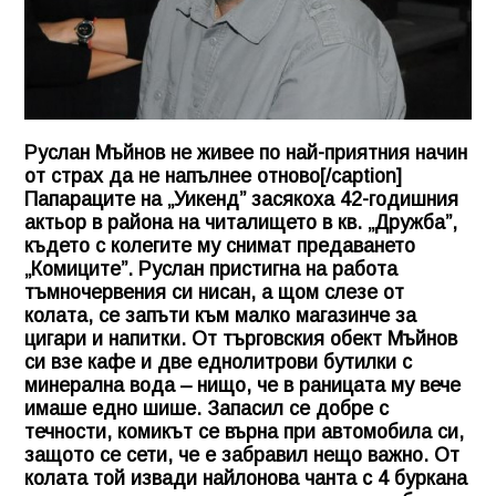
Руслан Мъйнов не живее по най-приятния начин
от страх да не напълнее отново[/caption]
Папараците на „Уикенд” засякоха 42-годишния
актьор в района на читалището в кв. „Дружба”,
където с колегите му снимат предаването
„Комиците”. Руслан пристигна на работа
тъмночервения си нисан, а щом слезе от
колата, се запъти към малко магазинче за
цигари и напитки. От търговския обект Мъйнов
си взе кафе и две еднолитрови бутилки с
минерална вода – нищо, че в раницата му вече
имаше едно шише. Запасил се добре с
течности, комикът се върна при автомобила си,
защото се сети, че е забравил нещо важно. От
колата той извади найлонова чанта с 4 буркана