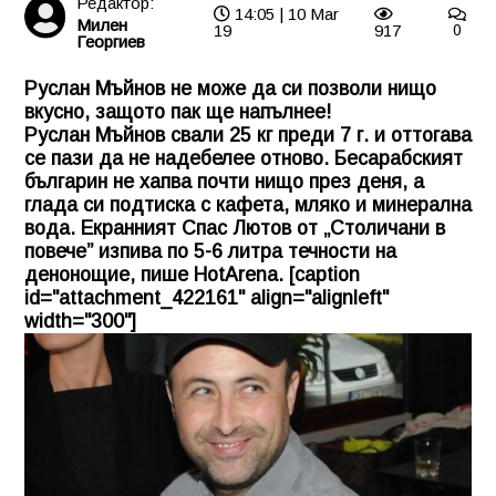
Редактор:
14:05 | 10 Mar
Милен
19
917
0
Георгиев
Руслан Мъйнов не може да си позволи нищо
вкусно, защото пак ще напълнее!
Руслан Мъйнов свали 25 кг преди 7 г. и оттогава
се пази да не надебелее отново. Бесарабският
българин не хапва почти нищо през деня, а
глада си подтиска с кафета, мляко и минерална
вода. Екранният Спас Лютов от „Столичани в
повече” изпива по 5-6 литра течности на
денонощие, пише HotArena. [caption
id="attachment_422161" align="alignleft"
width="300"]