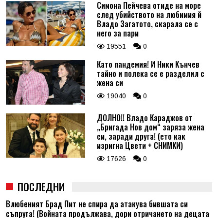
Симона Пейчева отиде на море
след убийството на любимия й
Владо Загатото, скарала се с
него за пари
19551
0
Като пандемия! И Ники Кънчев
тайно и полека се е разделил с
жена си
19040
0
ДОЛНО!! Владо Караджов от
„Бригада Нов дом“ заряза жена
си, заради друга! (ето как
изригна Цвети + СНИМКИ)
17626
0
ПОСЛЕДНИ
Влюбеният Брад Пит не спира да атакува бившата си
съпруга! (Войната продължава, дори отричането на децата