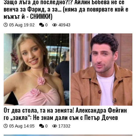
Защо лъга до последно?!? Айлин Бобева не се
венча за Фарид, а за... (няма да повярвате кой е
мъжът й - СНИМКИ)
05 Aug 19:02
0
40943
От два стола, та на земята! Александра Фейгин
го „закла“: Не знам дали съм с Петър Дочев
05 Aug 14:05
0
17332