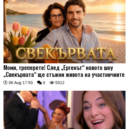
Моми, треперете! След „Ергенът“ новото шоу
„Свекървата“ ще стъжни живота на участничките
06 Aug 17:50
0
5012