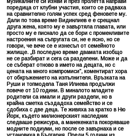
музикалните си изяви и през пролетта направи
поредица от клубни участия, които се радваха
на сравнително голям успех сред феновете му.
Дали по това време Видинлиев е е срещнал
друга жена, която му е завъртяла главата, или
просто му е писнало да се бори с променливите
настроения на съпругата си, не е ясно, но се
говори, че вече се е изнесъл от семейното
жилище. „В последно време двамата изобщо
не се разбират и сега са разделени. Може и да
се съберат отново в името на децата, но с
цената на много компромиси”, коментират хора
от обкръжението на изпълнителя. Връзката на
Руши и топмодела Таня Илиева продължи
повече от 10 години. В миналото младите
родители са имали и други раздели, но в
крайна сметка създадоха семейство и се
сдобиха с две деца. Те живяха за кратко в Ню
Йорк, където милионерският наследник
следваше режисура, а манекенката покоряваше
модните подиуми, но после се завърнаха и се
установиха в България. Преди 5 години из