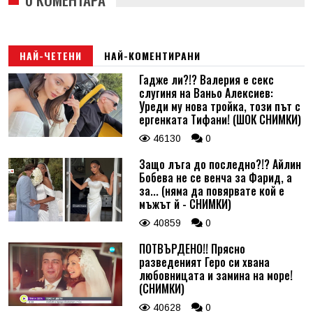
НАЙ-ЧЕТЕНИ
НАЙ-КОМЕНТИРАНИ
Гадже ли?!? Валерия е секс
слугиня на Ваньо Алексиев:
Уреди му нова тройка, този път с
ергенката Тифани! (ШОК СНИМКИ)
46130
0
Защо лъга до последно?!? Айлин
Бобева не се венча за Фарид, а
за... (няма да повярвате кой е
мъжът й - СНИМКИ)
40859
0
ПОТВЪРДЕНО!! Прясно
разведеният Геро си хвана
любовницата и замина на море!
(СНИМКИ)
40628
0