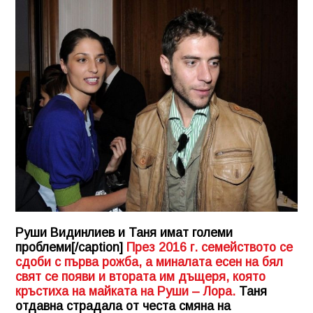
Руши Видинлиев и Таня имат големи
проблеми[/caption]
През 2016 г. семейството се
сдоби с първа рожба, а миналата есен на бял
свят се появи и втората им дъщеря, която
кръстиха на майката на Руши – Лора.
Таня
отдавна страдала от честа смяна на