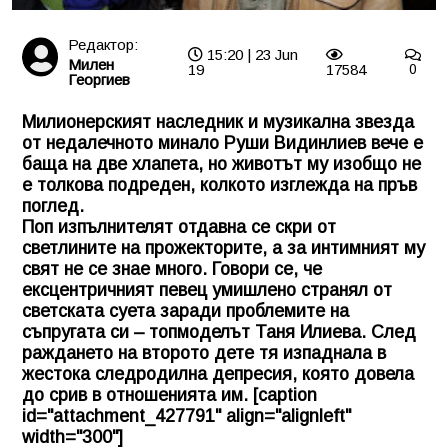
Редактор:
15:20 | 23 Jun
Милен
19
17584
0
Георгиев
Милионерският наследник и музикална звезда
от недалечното минало Руши Видинлиев вече е
баща на две хлапета, но животът му изобщо не
е толкова подреден, колкото изглежда на пръв
поглед.
Поп изпълнителят отдавна се скри от
светлините на прожекторите, а за интимният му
свят не се знае много. Говори се, че
ексцентричният певец умишлено странял от
светската суета заради проблемите на
съпругата си – топмоделът Таня Илиева. След
раждането на второто дете тя изпаднала в
жестока следродилна депресия, която довела
до срив в отношенията им. [caption
id="attachment_427791" align="alignleft"
width="300"]