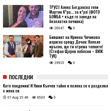
ТРУС!! Алекс Богданска гепи
Мартин К*ра... за к*ра! (ФОТО
БОМБА + къде го заведе на
безплатна почивка)
26047
0
Бившият на Ирмена Чичикова
изригна срещу Дочев: Копеле
мръсно, ще ти отрежа топките!
(Стефан Щерев побесня – ВИЖ
ТУК)
19915
0
ПОСЛЕДНИ
Като пандемия! И Ники Кънчев тайно и полека се е разделил
с жена си
07 Aug 15:49
6503
0