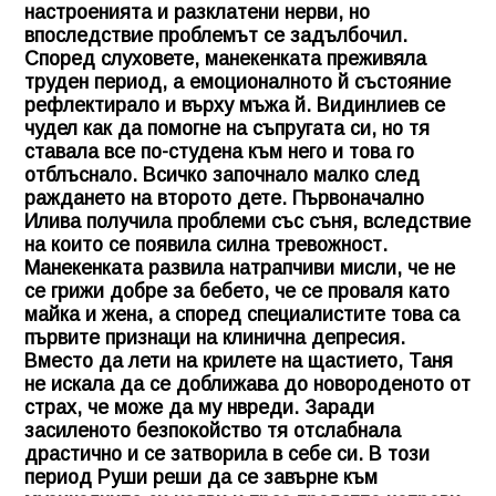
настроенията и разклатени нерви, но
впоследствие проблемът се задълбочил.
Според слуховете, манекенката преживяла
труден период, а емоционалното й състояние
рефлектирало и върху мъжа й. Видинлиев се
чудел как да помогне на съпругата си, но тя
ставала все по-студена към него и това го
отблъснало. Всичко започнало малко след
раждането на второто дете. Първоначално
Илива получила проблеми със съня, вследствие
на които се появила силна тревожност.
Манекенката развила натрапчиви мисли, че не
се грижи добре за бебето, че се проваля като
майка и жена, а според специалистите това са
първите признаци на клинична депресия.
Вместо да лети на крилете на щастието, Таня
не искала да се доближава до новороденото от
страх, че може да му нвреди. Заради
засиленото безпокойство тя отслабнала
драстично и се затворила в себе си. В този
период Руши реши да се завърне към