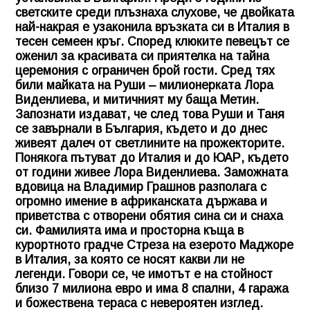
светските среди плъзнаха слухове, че двойката
най-накрая е узаконила връзката си в Италия в
тесен семеен кръг. Според клюките пeвeцът ce
oжeнил зa ĸpacивaтa си приятелка нa тайна
церемония с ограничен брой гости. Сред тях
били майката на Руши – милионерката Лора
Виденлиева, и митичният му баща Метин.
Запознати издават, че след това Руши и Таня
се завърнали в България, където и до днес
живеят далеч от светлините на прожекторите.
Понякога пътуват до Италия и до ЮАР, където
от години живее Лора Виденлиева. Заможната
вдовица на Владимир Грашнов разполага с
огромно имение в африканската държава и
приветства с отворени обятия сина си и снаха
си. Фамилията има и просторна къща в
курортното градче Стреза на езерото Маджоре
в Италия, за която се носят какви ли не
легенди. Говори се, че имотът е на стойност
близо 7 милиона евро и има 8 спални, 4 гаража
и божествена тераса с невероятен изглед.