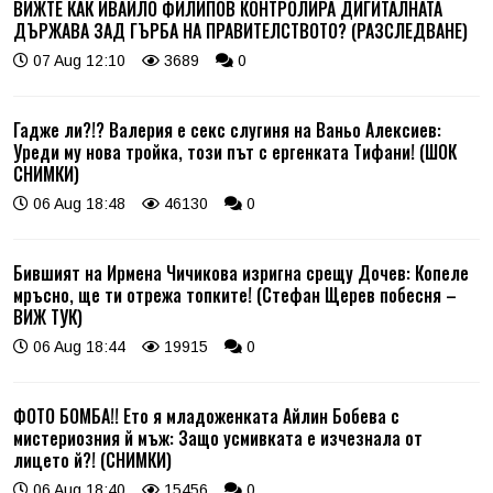
ВИЖТЕ КАК ИВАЙЛО ФИЛИПОВ КОНТРОЛИРА ДИГИТАЛНАТА
ДЪРЖАВА ЗАД ГЪРБА НА ПРАВИТЕЛСТВОТО? (РАЗСЛЕДВАНЕ)
07 Aug 12:10
3689
0
Гадже ли?!? Валерия е секс слугиня на Ваньо Алексиев:
Уреди му нова тройка, този път с ергенката Тифани! (ШОК
СНИМКИ)
06 Aug 18:48
46130
0
Бившият на Ирмена Чичикова изригна срещу Дочев: Копеле
мръсно, ще ти отрежа топките! (Стефан Щерев побесня –
ВИЖ ТУК)
06 Aug 18:44
19915
0
ФОТО БОМБА!! Ето я младоженката Айлин Бобева с
мистериозния й мъж: Защо усмивката е изчезнала от
лицето й?! (СНИМКИ)
06 Aug 18:40
15456
0